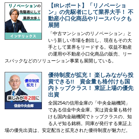
【IRレポート】「リノベーショ
ン」の先駆者にして業界大手！ 不
動産小口化商品やリースバックも
展開
「中古マンションのリノベーション」と
いう新しい市場を創出し、現在もその大
手として業界をリードする。収益不動産
の運用や不動産小口化商品の販売、リー
スバックなどのソリューション事業も展開している。
優待制度が拡充！ 楽しみながら投
資できる!! 資金量も格付けも国
内トップクラス！ 東証上場の優先
出資
全国254の信用金庫の「中央金融機関」
である信金中央金庫。実は資金量も格付
けも国内金融機関でトップクラスの、知
る人ぞ知る銘柄。同庫が発行する東証上
場の優先出資は、安定配当と拡充された優待制度が魅力だ。