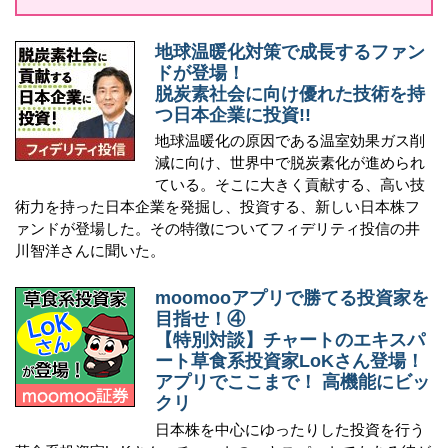
地球温暖化対策で成長するファン
ドが登場！
脱炭素社会に向け優れた技術を持
つ日本企業に投資!!
地球温暖化の原因である温室効果ガス削
減に向け、世界中で脱炭素化が進められ
ている。そこに大きく貢献する、高い技
術力を持った日本企業を発掘し、投資する、新しい日本株フ
ァンドが登場した。その特徴についてフィデリティ投信の井
川智洋さんに聞いた。
moomooアプリで勝てる投資家を
目指せ！④
【特別対談】チャートのエキスパ
ート草食系投資家LoKさん登場！
アプリでここまで！ 高機能にビッ
クリ
日本株を中心にゆったりした投資を行う