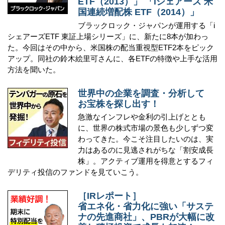
ETF（2013）」 「iシェアーズ 米
国連続増配株 ETF（2014）」
ブラックロック・ジャパンが運用する「i
シェアーズETF 東証上場シリーズ」に、新たに8本が加わっ
た。今回はその中から、米国株の配当重視型ETF2本をピック
アップ。同社の鈴木絵里可さんに、各ETFの特徴や上手な活用
方法を聞いた。
世界中の企業を調査・分析して
お宝株を探し出す！
急激なインフレや金利の引上げととも
に、世界の株式市場の景色も少しずつ変
わってきた。今こそ注目したいのは、実
力はあるのに見逃されがちな「割安成長
株」。アクティブ運用を得意とするフィ
デリティ投信のファンドを見ていこう。
［IRレポート］
省エネ化・省力化に強い「サステ
ナの先進商社」、PBRが大幅に改