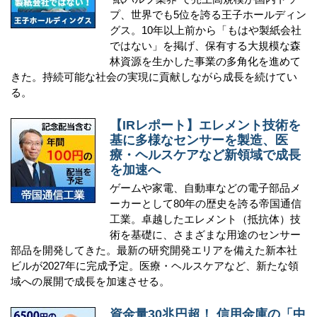
プ、世界でも5位を誇る王子ホールディン
グス。10年以上前から「もはや製紙会社
ではない」を掲げ、保有する大規模な森
林資源を生かした事業の多角化を進めて
きた。持続可能な社会の実現に貢献しながら成長を続けてい
る。
【IRレポート】エレメント技術を
基に多様なセンサーを製造、医
療・ヘルスケアなど新領域で成長
を加速へ
ゲームや家電、自動車などの電子部品メ
ーカーとして80年の歴史を誇る帝国通信
工業。卓越したエレメント（抵抗体）技
術を基礎に、さまざまな用途のセンサー
部品を開発してきた。最新の研究開発エリアを備えた新本社
ビルが2027年に完成予定。医療・ヘルスケアなど、新たな領
域への展開で成長を加速させる。
資金量30兆円超！ 信用金庫の「中