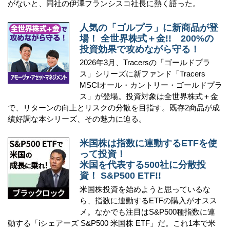
がないと、同社の伊澤フランシスコ社長に熱く語った。
人気の「ゴルプラ」に新商品が登
場！ 全世界株式＋金!! 200%の
投資効果で攻めながら守る！
2026年3月、Tracersの「ゴールドプラ
ス」シリーズに新ファンド「Tracers
MSCIオール・カントリー・ゴールドプラ
ス」が登場。投資対象は全世界株式＋金
で、リターンの向上とリスクの分散を目指す。既存2商品が成
績好調な本シリーズ、その魅力に迫る。
米国株は指数に連動するETFを使
って投資！
米国を代表する500社に分散投
資！ S&P500 ETF!!
米国株投資を始めようと思っているな
ら、指数に連動するETFの購入がオスス
メ。なかでも注目はS&P500種指数に連
動する「iシェアーズ S&P500 米国株 ETF」だ。これ1本で米