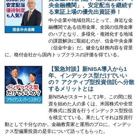
央金融機関」、安定配当を継続す
る東証上場の優先出資証券！
中小企業や地域住民にとって、身近な金
融機関である信用金庫。全国の信用金庫
のハブとなり、多様化・複雑化する地域
の課題解決に取組むのが、信金中央金庫
（信金中金）だ。健全な財務内容を背景
に、格付会社から国内トップクラスの評価を得ている。
【緊急対談】新NISA導入から1
年、インデックス型だけでいい
の？ アクティブ型投資信託へ分散
するメリットとは
新NISAがスタートして1年。この間に投
資を始めた人の多くは、米国株式や全世
界株式に投資を行うインデックス型投信
を積立てている。果たしてそれは投資行
動として十分なのか。金融教育家と運用のプロに、インデッ
クス型偏重投資の是非について語ってもらった。