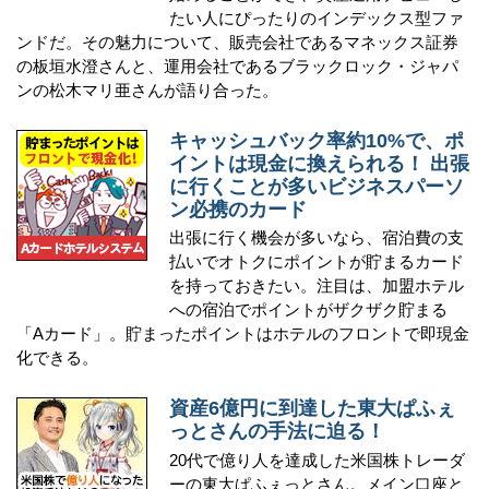
たい人にぴったりのインデックス型ファ
ンドだ。その魅力について、販売会社であるマネックス証券
の板垣水澄さんと、運用会社であるブラックロック・ジャパ
ンの松木マリ亜さんが語り合った。
キャッシュバック率約10%で、ポ
イントは現金に換えられる！ 出張
に行くことが多いビジネスパーソ
ン必携のカード
出張に行く機会が多いなら、宿泊費の支
払いでオトクにポイントが貯まるカード
を持っておきたい。注目は、加盟ホテル
への宿泊でポイントがザクザク貯まる
「Aカード」。貯まったポイントはホテルのフロントで即現金
化できる。
資産6億円に到達した東大ぱふぇ
っとさんの手法に迫る！
20代で億り人を達成した米国株トレーダ
ーの東大ぱふぇっとさん。メイン口座と