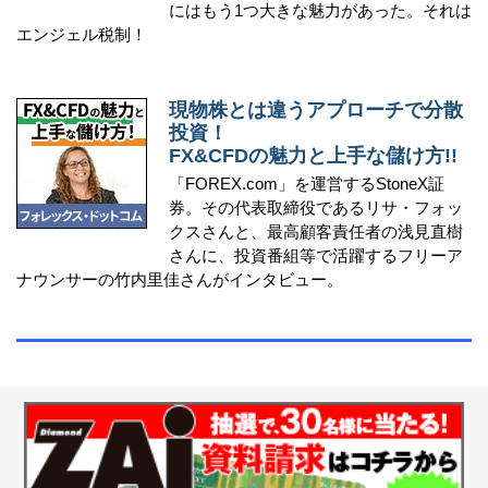
にはもう1つ大きな魅力があった。それは
エンジェル税制！
現物株とは違うアプローチで分散
投資！
FX&CFDの魅力と上手な儲け方!!
「FOREX.com」を運営するStoneX証
券。その代表取締役であるリサ・フォッ
クスさんと、最高顧客責任者の浅見直樹
さんに、投資番組等で活躍するフリーア
ナウンサーの竹内里佳さんがインタビュー。