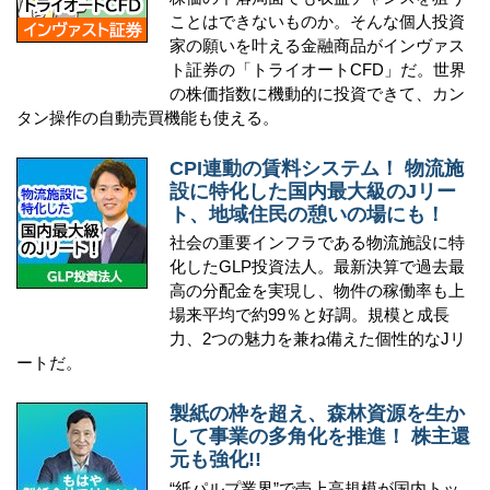
ことはできないものか。そんな個人投資
家の願いを叶える金融商品がインヴァス
ト証券の「トライオートCFD」だ。世界
の株価指数に機動的に投資できて、カン
タン操作の自動売買機能も使える。
CPI連動の賃料システム！ 物流施
設に特化した国内最大級のJリー
ト、地域住民の憩いの場にも！
社会の重要インフラである物流施設に特
化したGLP投資法人。最新決算で過去最
高の分配金を実現し、物件の稼働率も上
場来平均で約99％と好調。規模と成長
力、2つの魅力を兼ね備えた個性的なJリ
ートだ。
製紙の枠を超え、森林資源を生か
して事業の多角化を推進！ 株主還
元も強化!!
“紙パルプ業界”で売上高規模が国内トッ