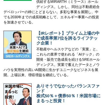
供給するMIRARTH（ミラース）ホール
ディングス。しかし、同社は不動産総合
デベロッパーの枠にとどまらない。多彩な事業を展開し、中
でも2030年までの成長戦略として、エネルギー事業への投資
を加速させている。
【IRレポート】プライム上場の中
で成長率第7位を誇るライフテッ
ク企業！
不動産やヘルスケアなどの「実業」と、
これらの業界で使われる「AIテック」の
開発・販売で急成長を続けるSREホール
ディングス。実業で蓄えたデータとノウ
ハウを実用性の高いAI開発に生かすユニークなビジネスを展
開。上場以来、増収増益を継続している。
ありそうでなかったバランスファ
ンド
株式50％＋債券50％！米国市場に
まるっと投資！