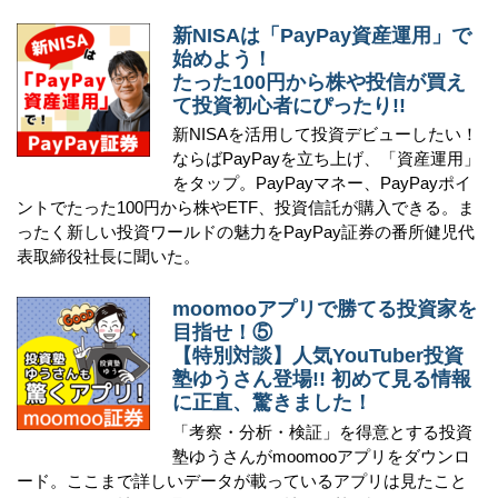
新NISAは「PayPay資産運用」で
始めよう！
たった100円から株や投信が買え
て投資初心者にぴったり!!
新NISAを活用して投資デビューしたい！
ならばPayPayを立ち上げ、「資産運用」
をタップ。PayPayマネー、PayPayポイ
ントでたった100円から株やETF、投資信託が購入できる。ま
ったく新しい投資ワールドの魅力をPayPay証券の番所健児代
表取締役社長に聞いた。
moomooアプリで勝てる投資家を
目指せ！⑤
【特別対談】人気YouTuber投資
塾ゆうさん登場!! 初めて見る情報
に正直、驚きました！
「考察・分析・検証」を得意とする投資
塾ゆうさんがmoomooアプリをダウンロ
ード。ここまで詳しいデータが載っているアプリは見たこと