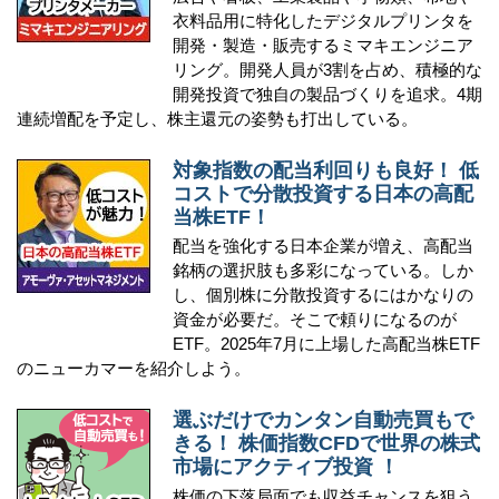
衣料品用に特化したデジタルプリンタを
開発・製造・販売するミマキエンジニア
リング。開発人員が3割を占め、積極的な
開発投資で独自の製品づくりを追求。4期
連続増配を予定し、株主還元の姿勢も打出している。
対象指数の配当利回りも良好！ 低
コストで分散投資する日本の高配
当株ETF！
配当を強化する日本企業が増え、高配当
銘柄の選択肢も多彩になっている。しか
し、個別株に分散投資するにはかなりの
資金が必要だ。そこで頼りになるのが
ETF。2025年7月に上場した高配当株ETF
のニューカマーを紹介しよう。
選ぶだけでカンタン自動売買もで
きる！ 株価指数CFDで世界の株式
市場にアクティブ投資 ！
株価の下落局面でも収益チャンスを狙う