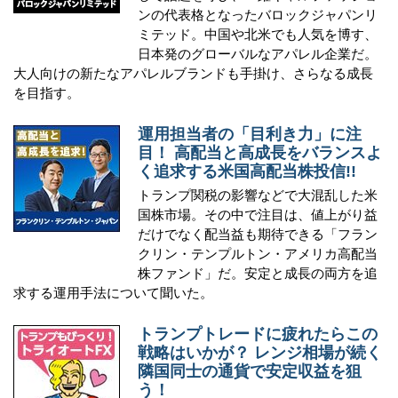
ンの代表格となったバロックジャパンリ
ミテッド。中国や北米でも人気を博す、
日本発のグローバルなアパレル企業だ。
大人向けの新たなアパレルブランドも手掛け、さらなる成長
を目指す。
運用担当者の「目利き力」に注
目！ 高配当と高成長をバランスよ
く追求する米国高配当株投信!!
トランプ関税の影響などで大混乱した米
国株市場。その中で注目は、値上がり益
だけでなく配当益も期待できる「フラン
クリン・テンプルトン・アメリカ高配当
株ファンド」だ。安定と成長の両方を追
求する運用手法について聞いた。
トランプトレードに疲れたらこの
戦略はいかが？ レンジ相場が続く
隣国同士の通貨で安定収益を狙
う！