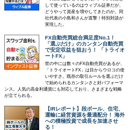
して使っているのはウィブル証券だが、
どうやって資産を増やしてきたのか。同
社代表の小島和さんが直撃！特別対談が
実現した。
FX自動売買総合満足度No.1！
「選ぶだけ」のカンタン自動売買
で安定収益を狙おう！ 「トライオ
ートFX」
世の中には数々のFX自動売買があるが、
「トライオートFX」は目からウロコの使
いやすさ。既存の取引ルールを選ぶだけ
で始められるカンタンさと好パフォーマ
ンス。人気の高金利通貨にも対応しており、さまざまな戦略
が立てられる。
【IRレポート】段ボール、住宅、
運輸に経営資源を最適配分！ 海外
への積極投資で成長を加速させ
る！