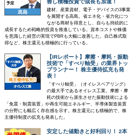
善し積極投資で成長も加速！
建材、産業資材、電子・デバイスの3事業
を展開する高島。省エネ化・省力化につ
ながる商材を得意とし、自らも持続的に
成長するため戦略的投資を推進している。資本コストや株価
を意識した経営の実現でPBRも大幅に改善した。自己株式取
得など、株主還元も積極的に行っている。
【IRレポート】摩擦・摩耗・振動
技術で「すべり軸受」の業界トッ
プランナー！ 株主優待拡充も発
表！
「すべり軸受」（オイレスベアリング）
の最大手であるオイレス工業。摩擦・摩
耗の技術から派生させた振動技術による
「免震・制震装置」や再生可能エネルギー、半導体製造装置
の分野にも幅広く存在感を示す。株主還元にも積極的で、株
主優待制度の拡充も発表した。
安定した値動きと好利回り！ 2本