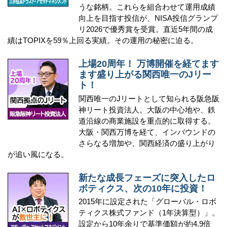
うな銘柄。これらを組合わせて運用成績
向上を目指す投信が、NISA投信グランプ
リ2026で優秀賞を受賞。直近5年間の成
績はTOPIXを59％上回る実績。その運用の秘密に迫る。
上場20周年！ 万博開催を経てます
ます盛り上がる関西唯一のJリー
ト！
関西唯一のJリートとして知られる阪急阪
神リート投資法人。大阪の中心地や、鉄
道沿線の商業施設を重点的に取得する。
大阪・関西万博を経て、インバウンドの
さらなる増加や、関西経済の盛り上がり
が追い風になる。
新たな成長フェーズに突入したロ
ボティクス、次の10年に投資！
2015年に設定された「グローバル・ロボ
ティクス株式ファンド（1年決算型）」。
設定から10年余りで基準価額が約4.9倍