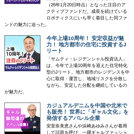
（26年1月20日時点）となった注目のア
クティブファンドだ。成長を続けている
ロボティクスにいち早く着目した同ファ
ンドの魅力に迫った。
今年上場10周年！ 安定収益が魅
力！ 地方都市の住宅に投資するJ
リート
「サムティ・レジデンシャル投資法人」
は、今年で上場10周年を迎えた住宅特化
型のJリート。地方都市のレジデンスを中
心に取得・運営し、地域リスクを分散し
ながら、安定した分配を継続しているの
が魅力だ。
カジュアルデニムを中国や北米で
も販売！ 世界に「ギャル文化」を
発信するアパレル企業
安室奈美恵さんや浜崎あゆみさんが着用
して話題を呼び、一躍ギャルファッショ