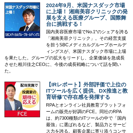
2024年9月、米国ナスダック市場
に上場！ 湘南美容クリニックの発
展を支える医療グループ、国際舞
台に挑戦する！
国内美容医療市場でNo.1*のシェアを誇る
「湘南美容クリニック」。その経営支援
を担うSBCメディカルグループホールデ
ィングスが、米国ナスダック市場に上場
を果たした。グループの拡大をリードし、企業価値を急成長
させた相川佳之CEOに、今後の成長戦略について話を聞い
た。
【IRレポート】外部評価で上位の
ITツールを広く提供、DX推進と教
育研修で存在感を発揮する
RPAとオンライン社員教育プラットフォ
ームの販売が好調のFCE。同社のRPA
は、約7300種類のITツールの中で「国内
最強」に選ばれるなど、製品力とサービ
ス力を誇る。顧客企業に寄り添うコンサ