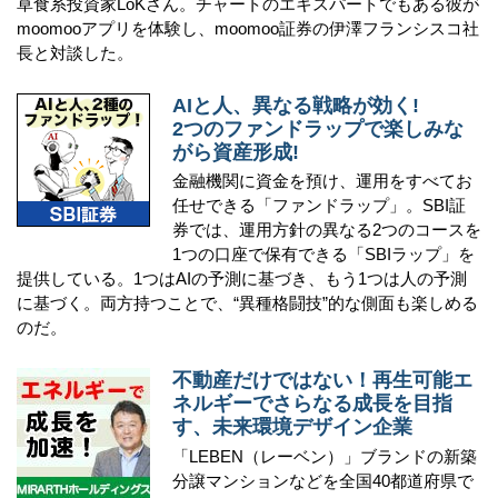
草食系投資家LoKさん。チャートのエキスパートでもある彼が
moomooアプリを体験し、moomoo証券の伊澤フランシスコ社
長と対談した。
AIと人、異なる戦略が効く!
2つのファンドラップで楽しみな
がら資産形成!
金融機関に資金を預け、運用をすべてお
任せできる「ファンドラップ」。SBI証
券では、運用方針の異なる2つのコースを
1つの口座で保有できる「SBIラップ」を
提供している。1つはAIの予測に基づき、もう1つは人の予測
に基づく。両方持つことで、“異種格闘技”的な側面も楽しめる
のだ。
不動産だけではない！再生可能エ
ネルギーでさらなる成長を目指
す、未来環境デザイン企業
「LEBEN（レーベン）」ブランドの新築
分譲マンションなどを全国40都道府県で