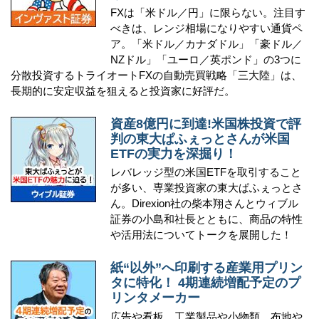
FXは「米ドル／円」に限らない。注目す
べきは、レンジ相場になりやすい通貨ペ
ア。「米ドル／カナダドル」「豪ドル／
NZドル」「ユーロ／英ポンド」の3つに
分散投資するトライオートFXの自動売買戦略「三大陸」は、
長期的に安定収益を狙えると投資家に好評だ。
資産8億円に到達!米国株投資で評
判の東大ぱふぇっとさんが米国
ETFの実力を深掘り！
レバレッジ型の米国ETFを取引すること
が多い、専業投資家の東大ぱふぇっとさ
ん。Direxion社の柴本翔さんとウィブル
証券の小島和社長とともに、商品の特性
や活用法についてトークを展開した！
紙“以外”へ印刷する産業用プリン
タに特化！ 4期連続増配予定のプ
リンタメーカー
広告や看板、工業製品や小物類、布地や