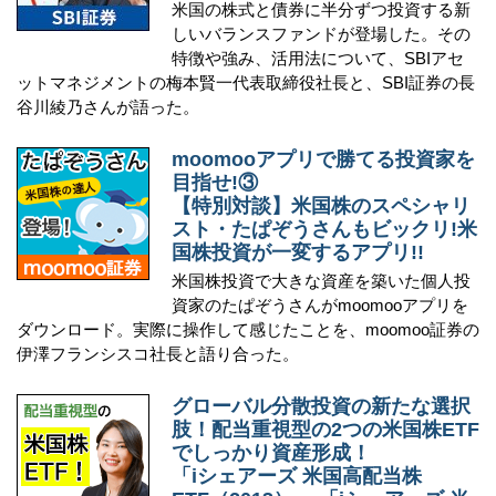
米国の株式と債券に半分ずつ投資する新
しいバランスファンドが登場した。その
特徴や強み、活用法について、SBIアセ
ットマネジメントの梅本賢一代表取締役社長と、SBI証券の長
谷川綾乃さんが語った。
moomooアプリで勝てる投資家を
目指せ!③
【特別対談】米国株のスペシャリ
スト・たぱぞうさんもビックリ!米
国株投資が一変するアプリ!!
米国株投資で大きな資産を築いた個人投
資家のたぱぞうさんがmoomooアプリを
ダウンロード。実際に操作して感じたことを、moomoo証券の
伊澤フランシスコ社長と語り合った。
グローバル分散投資の新たな選択
肢！配当重視型の2つの米国株ETF
でしっかり資産形成！
「iシェアーズ 米国高配当株