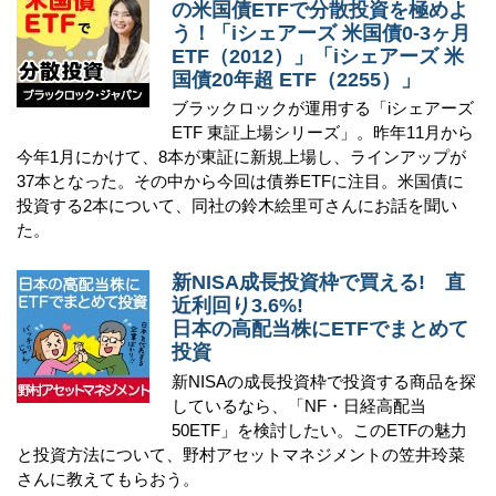
の米国債ETFで分散投資を極めよ
う！「iシェアーズ 米国債0-3ヶ月
ETF（2012）」「iシェアーズ 米
国債20年超 ETF（2255）」
ブラックロックが運用する「iシェアーズ
ETF 東証上場シリーズ」。昨年11月から
今年1月にかけて、8本が東証に新規上場し、ラインアップが
37本となった。その中から今回は債券ETFに注目。米国債に
投資する2本について、同社の鈴木絵里可さんにお話を聞い
た。
新NISA成長投資枠で買える! 直
近利回り3.6%!
日本の高配当株にETFでまとめて
投資
新NISAの成長投資枠で投資する商品を探
しているなら、「NF・日経高配当
50ETF」を検討したい。このETFの魅力
と投資方法について、野村アセットマネジメントの笠井玲菜
さんに教えてもらおう。