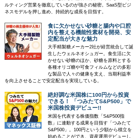
ルティング営業を徹底しているのが強さの秘密。SaaS型ビジ
ネスモデルを押し進め、持続的な成長を目指す。
食に欠かせない砂糖と腸内や口腔
内を整える機能性素材を開発、安
定配当が大きな魅力
大手精製糖メーカー2社が経営統合して誕
生したウェルネオシュガー。食生活に欠
かせない砂糖のほか、砂糖を原料とする
各種オリゴ糖や可食フィルムなどの多彩
な製品で人々の健康を支え、当期利益率
を向上させることで安定配当を実現している。
絶好調な米国株に100円から投資
できる！ 「つみたてS&P500」で
米国株投資デビュー!!
米国を代表する株価指数「S&P500指
数」に連動する成果を目指す「つみたて
S&P500」。100円という少額から積立を
始めることができ、資産運用デビューし