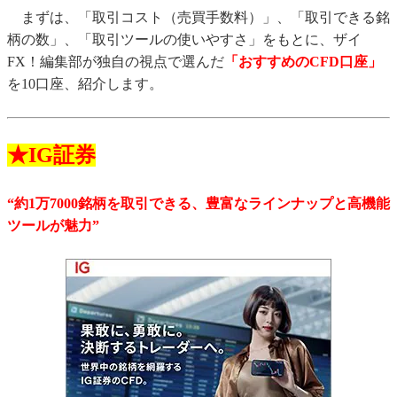
まずは、「取引コスト（売買手数料）」、「取引できる銘
・国内CFD口座を銘柄数・取引手数料で比較
柄の数」、「取引ツールの使いやすさ」をもとに、ザイ
・まとめ：取引したい銘柄や使いやすさでCFD口座を選ぼう
FX！編集部が独自の視点で選んだ
「おすすめのCFD口座」
・【2026年8月最新版】おすすめのCFD口座を「取り扱い銘柄
を10口座、紹介します。
数」 「取引できる銘柄の種類」「おすすめポイント」などで比
較！
★IG証券
“約1万7000銘柄を取引できる、豊富なラインナップと高機能
ツールが魅力”