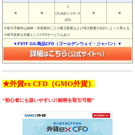
○
✕
✕
✕
✕
(1Lotあたり0～5
2円)
※取引手数料は銘柄・売買種別ごとの建玉数量および発注数量の合計によって異なる
※暗号資産を対象としたCFDサービスもあり
▼FXTF GX-商品CFD（ゴールデンウェイ・ジャパン）▼
★外貨ex CFD（GMO外貨）
“初心者にも扱いやすい27銘柄を取引可能”