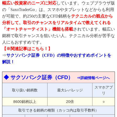
幅広い投資家のニーズに対応
しています。ウェブブラウザ版
の「SaxoTraderGo」は、スマホやタブレットなどからも利用
が可能で、約250の主要なCFD銘柄を
テクニカルの観点から
分析して、取引のチャンスをリアルタイムで教えてくれる
「オートチャーティスト」機能も搭載
されています。幅広い
銘柄で取引チャンスを狙いたい人、テクニカル分析が苦手な
人にもおすすめです。
【※関連記事はこちら！】
⇒
サクソバンク証券（CFD）の特徴やおすすめポイントを
解説！
◆ サクソバンク証券（CFD）
⇒詳細情報ページへ
スマホアプ
取り扱い銘柄数
最大レバレッジ
リ
8600銘柄以上
20倍
○
取引できる銘柄の種類（カッコ内は取引手数料）