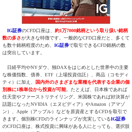
IG証券
のCFD口座は、
約1万7000銘柄という取り扱い銘柄
数の多さ
が大きな特徴です。一般的なCFD口座だと、多くて
も数十銘柄程度のため、
IG証券
で取引できるCFD銘柄の数
は突出しています。
日経平均やNYダウ、独DAXをはじめとした世界中の主要
な株価指数、債券、ETF（上場投資信託）、商品（コモディ
ティ）に加え、
国内外のさまざまな業種を代表する企業の個
別株に1株単位から投資が可能
。たとえば、日本株であれば
任天堂やファーストリテイリング、米国株であれば好決算が
話題になったNVIDIA（エヌビディア）やAmazon（アマゾ
ン）、Apple（アップル）などを原資産とするCFDを取引で
きます。個別株CFDのラインナップが充実している
IG証券
のCFD口座は、株式投資に興味がある人にとっても、選択肢