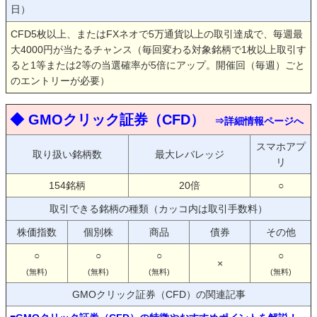
日）
CFD5枚以上、またはFXネオで5万通貨以上の取引達成で、毎週最
大4000円が当たるチャンス（毎回変わる対象銘柄で1枚以上取引す
ると1等または2等の当選確率が5倍にアップ。開催回（毎週）ごと
のエントリーが必要）
◆ GMOクリック証券（CFD）
⇒詳細情報ページへ
スマホアプ
取り扱い銘柄数
最大レバレッジ
リ
154銘柄
20倍
○
取引できる銘柄の種類（カッコ内は取引手数料）
株価指数
個別株
商品
債券
その他
○
○
○
○
×
(無料)
(無料)
(無料)
(無料)
GMOクリック証券（CFD）の関連記事