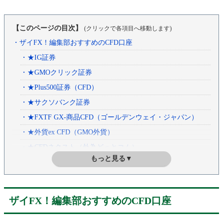
【このページの目次】
(クリックで各項目へ移動します)
・ザイFX！編集部おすすめのCFD口座
・★IG証券
・★GMOクリック証券
・★Plus500証券（CFD）
・★サクソバンク証券
・★FXTF GX-商品CFD（ゴールデンウェイ・ジャパン）
・★外貨ex CFD（GMO外貨）
・★CFDネクスト（外為どっとコム）
もっと見る▼
・★楽天CFD（楽天証券）
・★岡三証券（くりっく株365）
・★楽天MT4CFD（楽天証券）
ザイFX！編集部おすすめのCFD口座
・★トライオートCFD（インヴァスト証券）
・★SBI CFD（SBI証券）