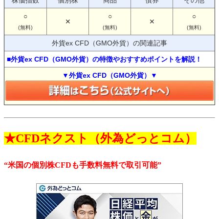
株価指数
個別株
商品
債券
その他
○
○
○
✕
✕
(無料)
(無料)
(無料)
外貨ex CFD（GMO外貨）の関連記事
■外貨ex CFD（GMO外貨）の特徴やおすすめポイントを解説！
▼外貨ex CFD（GMO外貨）▼
★CFDネクスト（外為どっとコム）
“米国の個別株CFDも手数料無料で取引可能”