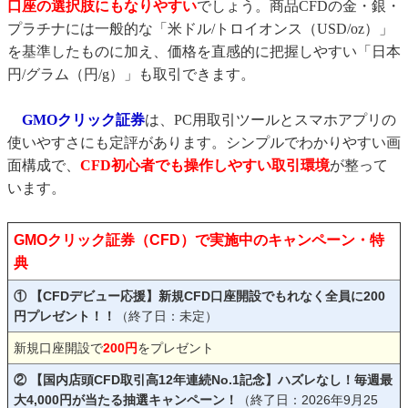
口座の選択肢にもなりやすい
でしょう。商品CFDの金・銀・
プラチナには一般的な「米ドル/トロイオンス（USD/oz）」
を基準したものに加え、価格を直感的に把握しやすい「日本
円/グラム（円/g）」も取引できます。
GMOクリック証券
は、PC用取引ツールとスマホアプリの
使いやすさにも定評があります。シンプルでわかりやすい画
面構成で、
CFD初心者でも操作しやすい取引環境
が整って
います。
GMOクリック証券（CFD）で実施中のキャンペーン・特
典
① 【CFDデビュー応援】新規CFD口座開設でもれなく全員に200
円プレゼント！！
（終了日：未定）
新規口座開設で
200円
をプレゼント
② 【国内店頭CFD取引高12年連続No.1記念】ハズレなし！毎週最
大4,000円が当たる抽選キャンペーン！
（終了日：2026年9月25