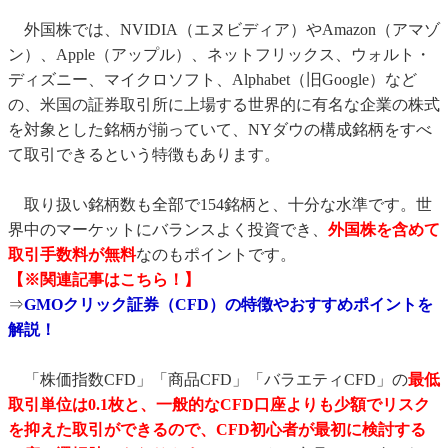
外国株では、NVIDIA（エヌビディア）やAmazon（アマゾ
ン）、Apple（アップル）、ネットフリックス、ウォルト・
ディズニー、マイクロソフト、Alphabet（旧Google）など
の、米国の証券取引所に上場する世界的に有名な企業の株式
を対象とした銘柄が揃っていて、NYダウの構成銘柄をすべ
て取引できるという特徴もあります。
取り扱い銘柄数も全部で154銘柄と、十分な水準です。世
界中のマーケットにバランスよく投資でき、
外国株を含めて
取引手数料が無料
なのもポイントです。
【※関連記事はこちら！】
⇒
GMOクリック証券（CFD）の特徴やおすすめポイントを
解説！
「株価指数CFD」「商品CFD」「バラエティCFD」の
最低
取引単位は0.1枚と、一般的なCFD口座よりも少額でリスク
を抑えた取引ができるので、CFD初心者が最初に検討する