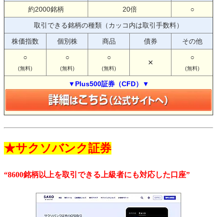
約2000銘柄
20倍
○
取引できる銘柄の種類（カッコ内は取引手数料）
株価指数
個別株
商品
債券
その他
○
○
○
○
✕
(無料)
(無料)
(無料)
(無料)
▼Plus500証券（CFD）▼
★サクソバンク証券
“8600銘柄以上を取引できる上級者にも対応した口座”