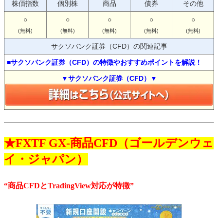
株価指数
個別株
商品
債券
その他
○
○
○
○
○
(無料)
(無料)
(無料)
(無料)
(無料)
サクソバンク証券（CFD）の関連記事
■サクソバンク証券（CFD）の特徴やおすすめポイントを解説！
▼サクソバンク証券（CFD）▼
★FXTF GX-商品CFD（ゴールデンウェ
イ・ジャパン）
“商品CFDとTradingView対応が特徴”