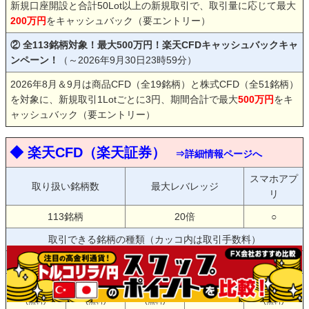
新規口座開設と合計50Lot以上の新規取引で、取引量に応じて最大
200万円
をキャッシュバック（要エントリー）
② 全113銘柄対象！最大500万円！楽天CFDキャッシュバックキャ
ンペーン！
（～2026年9月30日23時59分）
2026年8月＆9月は商品CFD（全19銘柄）と株式CFD（全51銘柄）
を対象に、新規取引1Lotごとに3円、期間合計で最大
500万円
をキ
ャッシュバック（要エントリー）
◆ 楽天CFD（楽天証券）
⇒詳細情報ページへ
スマホアプ
取り扱い銘柄数
最大レバレッジ
リ
113銘柄
20倍
○
取引できる銘柄の種類（カッコ内は取引手数料）
株価指数
個別株
商品
債券
その他
○
○
○
○
✕
(無料)
(無料)
(無料)
(無料)