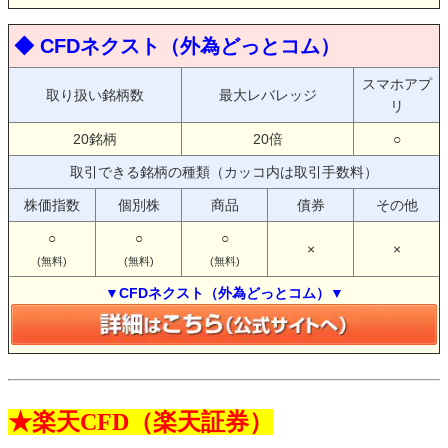
◆ CFDネクスト（外為どっとコム）
スマホアプ
取り扱い銘柄数
最大レバレッジ
リ
20銘柄
20倍
○
取引できる銘柄の種類（カッコ内は取引手数料）
株価指数
個別株
商品
債券
その他
○
○
○
×
×
(無料)
(無料)
(無料)
▼CFDネクスト（外為どっとコム）▼
★楽天CFD（楽天証券）