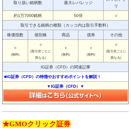
取り扱い銘柄数
最大レバレッジ
リ
約1万7000銘柄
50倍
○
取引できる銘柄の種類（カッコ内は取引手数料）
株価指数
個別株
商品
債券
その他
○
○
○
○
○
(取引所ごとに
(取引所ごとに
(無料)
(無料)
(無料)
異なる)
異なる)
IG証券（CFD）の関連記事
■IG証券（CFD）の特徴やおすすめポイントを解説！
▼IG証券（CFD）▼
★GMOクリック証券