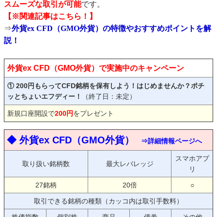
スムーズな取引が可能
です。
【※関連記事はこちら！】
⇒
外貨ex CFD（GMO外貨）の特徴やおすすめポイントを解
説！
外貨ex CFD（GMO外貨）で実施中のキャンペーン
① 200円もらってCFD銘柄を保有しよう！はじめませんか？ポチ
ッとちょいエフディー！
（終了日：未定）
新規口座開設で
200円
をプレゼント
◆ 外貨ex CFD（GMO外貨）
⇒詳細情報ページへ
スマホアプ
取り扱い銘柄数
最大レバレッジ
リ
27銘柄
20倍
○
取引できる銘柄の種類（カッコ内は取引手数料）