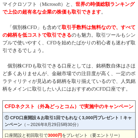
マイクロソフト（Microsoft）と、
世界の時価総額ランキング
で上位の超有名な企業の株価も取引できます
。
「個別株CFD」も含めて
取引手数料は無料なので、すべて
の銘柄を低コストで取引できる
のも魅力。取引ツールもシン
プルで使いやすく、CFDを始めたばかりの初心者も迷わず取
引できるでしょう。
個別株CFDも取引できる口座としては、銘柄数自体はさほ
ど多くありませんが、金融市場での注目度が高く、一定のボ
ラティリティが見込める銘柄を取り揃えているので、人気銘
柄をメインに取引したい人にはおすすめのCFD口座です。
CFDネクスト（外為どっとコム）で実施中のキャンペーン
① CFD口座開設＆お取引1回でもれなく3,000円プレゼント！キャ
ンペーン
（～2026年8月29日5時30分）
口座開設と初回取引で
3000円
をプレゼント（要エントリー）