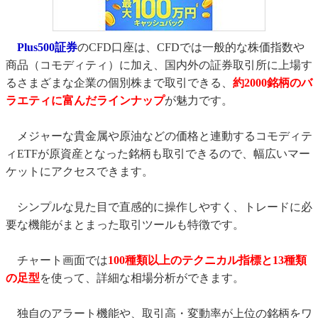
Plus500証券
のCFD口座は、CFDでは一般的な株価指数や
商品（コモディティ）に加え、国内外の証券取引所に上場す
るさまざまな企業の個別株まで取引できる、
約2000銘柄のバ
ラエティに富んだラインナップ
が魅力です。
メジャーな貴金属や原油などの価格と連動するコモディテ
ィETFが原資産となった銘柄も取引できるので、幅広いマー
ケットにアクセスできます。
シンプルな見た目で直感的に操作しやすく、トレードに必
要な機能がまとまった取引ツールも特徴です。
チャート画面では
100種類以上のテクニカル指標と13種類
の足型
を使って、詳細な相場分析ができます。
独自のアラート機能や、取引高・変動率が上位の銘柄をワ