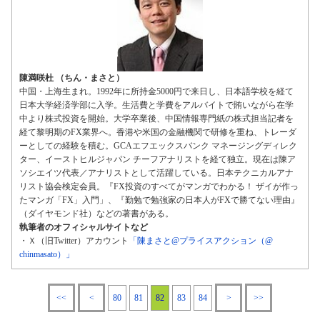
陳満咲杜 （ちん・まさと）
中国・上海生まれ。1992年に所持金5000円で来日し、日本語学校を経て
日本大学経済学部に入学。生活費と学費をアルバイトで賄いながら在学
中より株式投資を開始。大学卒業後、中国情報専門紙の株式担当記者を
経て黎明期のFX業界へ。香港や米国の金融機関で研修を重ね、トレーダ
ーとしての経験を積む。GCAエフエックスバンク マネージングディレク
ター、イーストヒルジャパン チーフアナリストを経て独立。現在は陳ア
ソシエイツ代表／アナリストとして活躍している。日本テクニカルアナ
リスト協会検定会員。『FX投資のすべてがマンガでわかる！ ザイが作っ
たマンガ「FX」入門」、『勤勉で勉強家の日本人がFXで勝てない理由』
（ダイヤモンド社）などの著書がある。
執筆者のオフィシャルサイトなど
・Ｘ（旧Twitter）アカウント
「陳まさと@プライスアクション（@
chinmasato）」
<<
<
80
81
82
83
84
>
>>