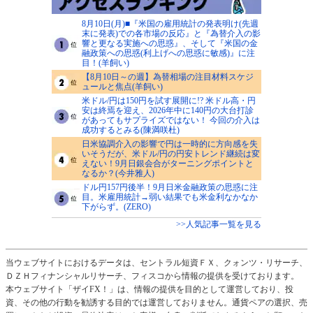
8月10日(月)■『米国の雇用統計の発表明け(先週
末に発表)での各市場の反応』と『為替介入の影
響と更なる実施への思惑』、そして『米国の金
融政策への思惑(利上げへの思惑に敏感)』に注
目！(羊飼い)
【8月10日～の週】為替相場の注目材料スケジ
ュールと焦点(羊飼い)
米ドル/円は150円を試す展開に!? 米ドル高・円
安は終焉を迎え、2026年中に140円の大台打診
があってもサプライズではない！ 今回の介入は
成功するとみる(陳満咲杜)
日米協調介入の影響で円は一時的に方向感を失
いそうだが、米ドル/円の円安トレンド継続は変
えない！9月日銀会合がターニングポイントと
なるか？(今井雅人)
ドル円157円後半！9月日米金融政策の思惑に注
目。米雇用統計→弱い結果でも米金利なかなか
下がらず。(ZERO)
>>人気記事一覧を見る
当ウェブサイトにおけるデータは、セントラル短資ＦＸ、クォンツ・リサーチ、
ＤＺＨフィナンシャルリサーチ、フィスコから情報の提供を受けております。
本ウェブサイト「ザイFX！」は、情報の提供を目的として運営しており、投
資、その他の行動を勧誘する目的では運営しておりません。通貨ペアの選択、売