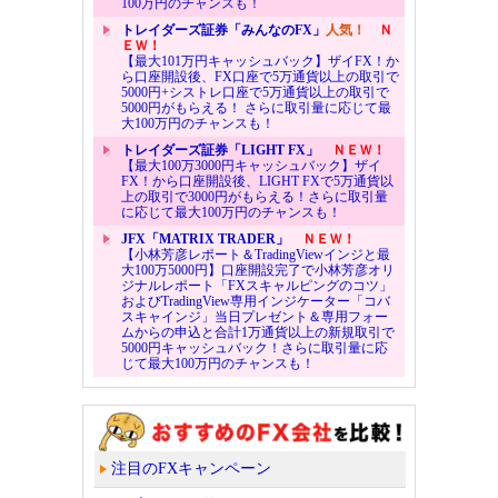
100万円のチャンスも！
トレイダーズ証券「みんなのFX」
人気！
Ｎ
ＥＷ！
【最大101万円キャッシュバック】ザイFX！か
ら口座開設後、FX口座で5万通貨以上の取引で
5000円+シストレ口座で5万通貨以上の取引で
5000円がもらえる！ さらに取引量に応じて最
大100万円のチャンスも！
トレイダーズ証券「LIGHT FX」
ＮＥＷ！
【最大100万3000円キャッシュバック】ザイ
FX！から口座開設後、LIGHT FXで5万通貨以
上の取引で3000円がもらえる！さらに取引量
に応じて最大100万円のチャンスも！
JFX「MATRIX TRADER」
ＮＥＷ！
【小林芳彦レポート＆TradingViewインジと最
大100万5000円】口座開設完了で小林芳彦オリ
ジナルレポート「FXスキャルピングのコツ」
およびTradingView専用インジケーター「コバ
スキャインジ」当日プレゼント＆専用フォー
ムからの申込と合計1万通貨以上の新規取引で
5000円キャッシュバック！さらに取引量に応
じて最大100万円のチャンスも！
注目のFXキャンペーン