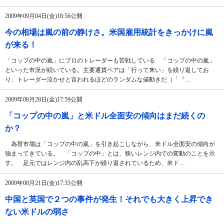
2009年09月04日(金)18:56公開
今の相場は嵐の前の静けさ。米国雇用統計をきっかけに嵐
が来る！
「コップの中の嵐」にプロのトレーダーも苦戦している 「コップの中の嵐」
といった市況が続いている。主要通貨ペアは「行って来い」を繰り返してお
り、トレーダー泣かせと言われるほどのランダムな値動きだ（「『…
2009年08月28日(金)17:59公開
「コップの中の嵐」と米ドル全面安の傾向はまだ続くの
か？
為替市場は「コップの中の嵐」を引き起こしながら、米ドル全面安の傾向が
強まってきている。 「コップの中」とは、狭いレンジ内での変動のことを示
す。 足元ではレンジ内の乱高下が繰り返されているため、米ド…
2009年08月21日(金)17:33公開
中国と英国で２つの事件が発生！それでも大きく上昇でき
ない米ドルの弱さ