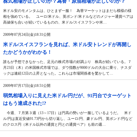
株式相場が正しいのか？為替・原油相場が正しいのか？
米ドル安のモメンタムは、ひとまず一服！ 為替マーケットはまだら模様の様
相を強めている。 ユーロ/米ドル、英ポンド/米ドルなどのメジャー通貨ペアは
高値保ち合いが続いているものの、米ドル/スイスフランや米…
2009年07月24日(金)18:31公開
米ドル/スイスフランを見れば、米ドル安トレンドが再開し
たかどうかがわかる！
誰もが予想できなかった、足元の株式市場の好調ぶり 株高が続いている。７
月23日（木）の米国株式市場では、ダウ指数が9000ドルの大台に乗り、ナスダ
ックは連続12日の上昇となった。これらは市場関係者を驚かして…
2009年07月17日(金)18:51公開
弱気相場入りに見えた米ドル/円だが、91円台でターゲット
はもう達成された!?
今週、７月第３週（13～17日）は円高の勢いが一服しているようだ。 米ド
ル/円は直近安値91.73円から切り返し、ユーロ/円、豪ドル/円、英ポンド/円など
のクロス円（米ドル以外の通貨と円との通貨ペア）も前の週…