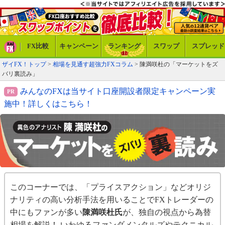
FX比較
キャンペーン
ランキング
スワップ
スプレッド
ザイFX！トップ
>
相場を見通す超強力FXコラム
>
陳満咲杜の「マーケットをズ
バリ裏読み」
みんなのFXは当サイト口座開設者限定キャンペーン実
施中！詳しくはこちら！
このコーナーでは、「プライスアクション」などオリジ
ナリティの高い分析手法を用いることでFXトレーダーの
中にもファンが多い
陳満咲杜氏
が、独自の視点から為替
相場を解説！ いわゆるファンダメンタルズやテクニカル