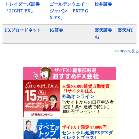
トレイダーズ証券
ゴールデンウェイ・
松井証券
「LIGHT FX」
ジャパン 「FXTF G
X-FX」
FXブロードネット
IG証券
楽天証券 「楽天MT
4」
>> すべて見る
人気の1000通貨自動売買
『iサイクル注文』
外為オンライン
当サイトからの口座申込者
限定！条件達成で特別に
3000円プレゼント！
ザイFX！限定で3000円！
セントラル短資FX[FXダ
イレクトプラス]