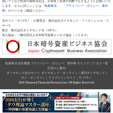
買レートなど投資の最終決定は、お客様ご自身の判断でなさるようにお願いいた
します。さらに詳しいことは
「免責事項」
、
「プライバシー・ポリシー、著作
権」
のページをご確認ください。
当サイト「ザイFX！」の運営元：株式会社ダイヤモンド・フィナンシャル・リ
サーチ
株主：株式会社ダイヤモンド社（100％）
加入協会：一般社団法人日本暗号資産ビジネス協会（ＪＣＢＡ）
免責事項
会社概要
プライバシー・ポリシー、著作権
サイトマップ
タグ一覧
広告のご案内
ダイヤモンド社のサイト
ダイヤモンド・オンライン
|
週刊ダイヤモンド
|
ザイ・オンライン
|
クリプトインサイト
|
ザイFX！
2026 Diamond Financial Research,Inc All Rights Reserved.