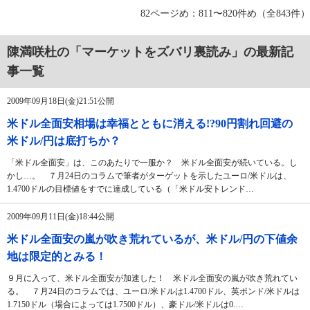
82ページめ：811〜820件め（全843件）
陳満咲杜の「マーケットをズバリ裏読み」の最新記
事一覧
2009年09月18日(金)21:51公開
米ドル全面安相場は幸福とともに消える!?90円割れ回避の
米ドル/円は底打ちか？
「米ドル全面安」は、このあたりで一服か？ 米ドル全面安が続いている。し
かし…。 ７月24日のコラムで筆者がターゲットを示したユーロ/米ドルは、
1.4700ドルの目標値をすでに達成している（「米ドル安トレンド…
2009年09月11日(金)18:44公開
米ドル全面安の嵐が吹き荒れているが、米ドル/円の下値余
地は限定的とみる！
９月に入って、米ドル全面安が加速した！ 米ドル全面安の嵐が吹き荒れてい
る。 ７月24日のコラムでは、ユーロ/米ドルは1.4700ドル、英ポンド/米ドルは
1.7150ドル（場合によっては1.7500ドル）、豪ドル/米ドルは0.…