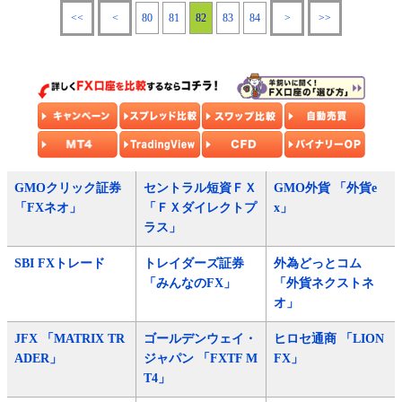
<<
<
80
81
82
83
84
>
>>
GMOクリック証券
セントラル短資ＦＸ
GMO外貨 「外貨e
「FXネオ」
「ＦＸダイレクトプ
x」
ラス」
SBI FXトレード
トレイダーズ証券
外為どっとコム
「みんなのFX」
「外貨ネクストネ
オ」
JFX 「MATRIX TR
ゴールデンウェイ・
ヒロセ通商 「LION
ADER」
ジャパン 「FXTF M
FX」
T4」