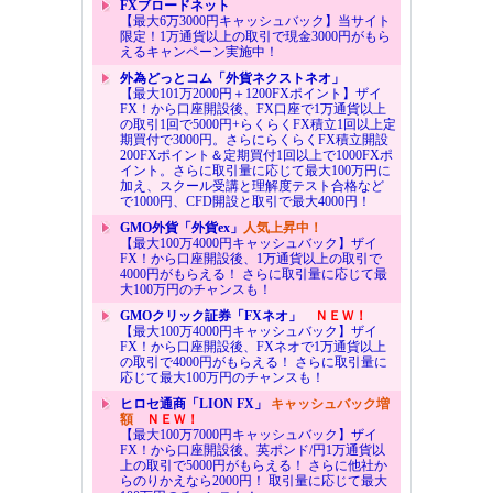
FXブロードネット
【最大6万3000円キャッシュバック】当サイト
限定！1万通貨以上の取引で現金3000円がもら
えるキャンペーン実施中！
外為どっとコム「外貨ネクストネオ」
【最大101万2000円＋1200FXポイント】ザイ
FX！から口座開設後、FX口座で1万通貨以上
の取引1回で5000円+らくらくFX積立1回以上定
期買付で3000円。さらにらくらくFX積立開設
200FXポイント＆定期買付1回以上で1000FXポ
イント。さらに取引量に応じて最大100万円に
加え、スクール受講と理解度テスト合格など
で1000円、CFD開設と取引で最大4000円！
GMO外貨「外貨ex」
人気上昇中！
【最大100万4000円キャッシュバック】ザイ
FX！から口座開設後、1万通貨以上の取引で
4000円がもらえる！ さらに取引量に応じて最
大100万円のチャンスも！
GMOクリック証券「FXネオ」
ＮＥＷ！
【最大100万4000円キャッシュバック】ザイ
FX！から口座開設後、FXネオで1万通貨以上
の取引で4000円がもらえる！ さらに取引量に
応じて最大100万円のチャンスも！
ヒロセ通商「LION FX」
キャッシュバック増
額
ＮＥＷ！
【最大100万7000円キャッシュバック】ザイ
FX！から口座開設後、英ポンド/円1万通貨以
上の取引で5000円がもらえる！ さらに他社か
らのりかえなら2000円！ 取引量に応じて最大