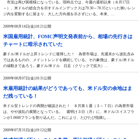
市況は再び斑模様になっている。現時点では、今週の週初以来（８月17日
～）、米ドルの総合力を示すドルインデックスは79.30～78.35といった狭いレン
ジ内を変動するに留まり、大した方向感を示さずにいる。本来、…
2009年08月14日(金)18:21公開
米国雇用統計、FOMC声明文発表前から、相場の先行きは
チャートに暗示されていた
豪ドル/米ドルが上昇トレンドに復帰した！ 為替市場は、先週末から波乱含み
ではあるものの、メイントレンドを継続している。その象徴は、豪ドル/米ドル
の値動きであろう。豪ドル/米ドル 日足（クリックで拡大）…
2009年08月07日(金)18:31公開
米雇用統計の結果がどうであっても、米ドル安の余地はま
だ残っている！
米ドル安トレンドの再開が確認された！ ８月第１週（３～７日）の為替市場
は、やや波乱の展開となっている。 週明け３日（月）に、米ドル/スイスフラ
ンが1.0600フランを割り込んだ。これにより、たびたび指摘し…
2009年07月31日(金)19:12公開