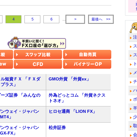
最後へ
4
5
6
…
>
>>
ル短資ＦＸ 「ＦＸダ
GMO外貨 「外貨ex」
トプラス」
ーズ証券 「みんなの
外為どっとコム 「外貨ネクス
トネオ」
デンウェイ・ジャパン
ヒロセ通商 「LION FX」
 MT4」
デンウェイ・ジャパン
松井証券
 GX-FX」