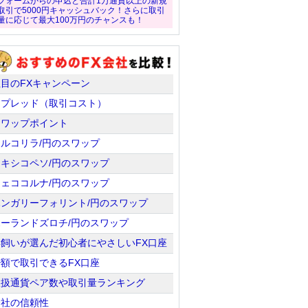
フォームからの申込と合計1万通貨以上の新規
取引で5000円キャッシュバック！さらに取引
量に応じて最大100万円のチャンスも！
注目のFXキャンペーン
スプレッド（取引コスト）
スワップポイント
トルコリラ/円のスワップ
メキシコペソ/円のスワップ
チェココルナ/円のスワップ
ハンガリーフォリント/円のスワップ
ポーランドズロチ/円のスワップ
羊飼いが選んだ初心者にやさしいFX口座
少額で取引できるFX口座
取扱通貨ペア数や取引量ランキング
会社の信頼性