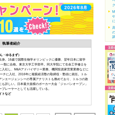
執筆者紹介
みん・ゆるまず）
出身。16歳で国際生物学オリンピックに優勝、翌年日本に留学
科一類に合格。東京大学工学部卒。同大学院にて生命工学修士を
に入社し、M&Aアドバイザリー業務、機関投資家営業業務などに
サーチに入社、2016年に複眼経済塾の取締役・塾頭に就任。トル
アンエージェンシーの専属アナリストも務めており、トルコの政
にも詳しい。日本最大規模のポーカー大会「ジャパンオープン」
ープレーヤーとしても活躍している。
イトなど