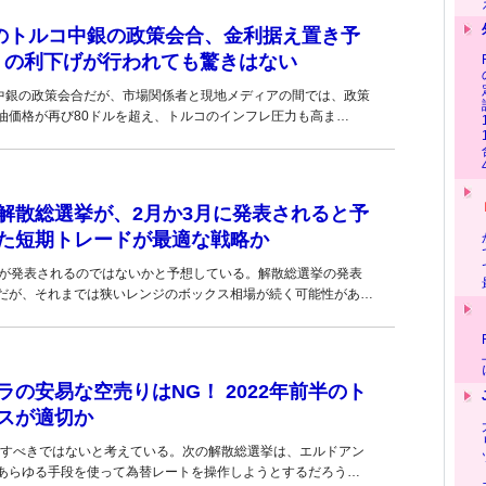
日のトルコ中銀の政策会合、金利据え置き予
％）の利下げが行われても驚きはない
コ中銀の政策会合だが、市場関係者と現地メディアの間では、政策
油価格が再び80ドルを超え、トルコのインフレ圧力も高ま…
解散総選挙が、2月か3月に発表されると予
た短期トレードが最適な戦略か
挙が発表されるのではないかと予想している。解散総選挙の発表
だが、それまでは狭いレンジのボックス相場が続く可能性があ…
の安易な空売りはNG！ 2022年前半のト
スが適切か
りすべきではないと考えている。次の解散総選挙は、エルドアン
あらゆる手段を使って為替レートを操作しようとするだろう…