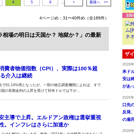
最後へ
4
5
6
…
>
>>
4ページめ：31〜40件め（全189件）
ラ相場の明日は天国か？ 地獄か？」の最新
ザイ
2026
費者物価指数（CPI）、実際は100％超
米ドル
する介入は継続
安は終
月比で61.14%増となったが、一部の独立調査機関によれば、すで
があ
、米国の長期金利の上昇を受けて対米ドルでは下が…
2026
口先
反発
安主導で上昇。エルドアン政権は選挙重視
の雇
性。インフレはさらに加速か
2026