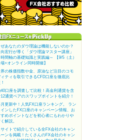
なぜあなたのダウ理論は機能しないのか？
田向宏行が導く「ダウ理論マスター講座」
～時間軸の基礎知識と実践編～ 【9/5（土）
会場+オンライン同時開催】
世界の株価指数や金、原油など注目のコモ
ディティを取引できるCFD口座を徹底比
較！
約40口座を調査して比較！高金利通貨を含
む12通貨ペアのスワップポイントを紹介！
毎月更新中！人気FX口座ランキング。 ラン
クインしたFX口座のキャンペーン情報、お
すすめポイントなどを初心者にもわかりや
すく解説。
当サイトで紹介している全FX会社のキャン
ペーンを掲載！たくさんのFX会社のキャン