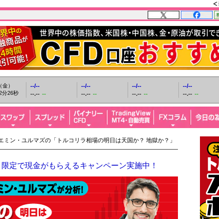
日（金）
--/--
--/--
--/--
--/--
2分27秒
--.--
--
--.--
--
--.--
--
--.--
--
 エミン・ユルマズの「トルコリラ相場の明日は天国か？ 地獄か？」
！限定で現金がもらえるキャンペーン実施中！