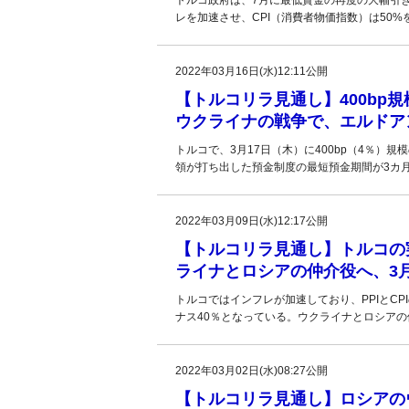
トルコ政府は、7月に最低賃金の再度の大幅引き
レを加速させ、CPI（消費者物価指数）は50%
2022年03月16日(水)12:11公開
【トルコリラ見通し】400bp規
ウクライナの戦争で、エルドア
トルコで、3月17日（木）に400bp（4％
領が打ち出した預金制度の最短預金期間が3カ
2022年03月09日(水)12:17公開
【トルコリラ見通し】トルコの
ライナとロシアの仲介役へ、3月
トルコではインフレが加速しており、PPIとC
ナス40％となっている。ウクライナとロシア
2022年03月02日(水)08:27公開
【トルコリラ見通し】ロシアの