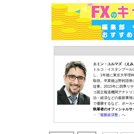
エミン・ユルマズ （え
トルコ・イスタンブール
し、1年後に東京大学理
取得。卒業後は野村證券
従事。2015年に四季リ
コ国立報道機関アナトリ
治・経済などの最新事情
で優勝するなど、ポーカ
執筆者のオフィシャルサ
・
「複眼経済塾」
へ