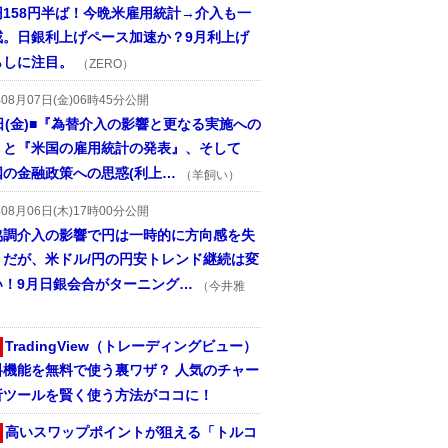
円158円半ば！今晩米雇用統計→介入も一
戒。日銀利上げペース加速か？9月利上げ
らしに注目。
（ZERO）
年08月07日(金)06時45分公開
日(金)■『為替介入の影響と更なる実施への
』と『米国の雇用統計の発表』、そして
国の金融政策への思惑(利上…
（羊飼い）
年08月06日(木)17時00分公開
協調介入の影響で円は一時的に方向感を失
うだが、米ドル/円の円安トレンド継続は変
い！9月日銀会合がターニング…
（今井雅
TradingView（トレーディングビュー）
料機能を無料で使う裏ワザ？ 人気のチャー
析ツールを賢く使う方法がココに！
高いスワップポイントが狙える「トルコ