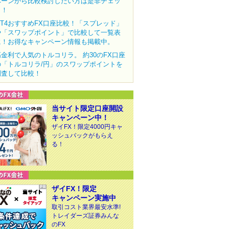
ペーンから比較検討したい方は是非チェッ
ク！
MT4おすすめFX口座比較！「スプレッド」
や「スワップポイント」で比較して一覧表
に！お得なキャンペーン情報も掲載中。
高金利で人気のトルコリラ。 約30のFX口座
の「トルコリラ/円」のスワップポイントを
調査して比較！
当サイト限定口座開設
キャンペーン中！
ザイFX！限定4000円キャ
ッシュバックがもらえ
る！
ザイFX！限定
キャンペーン実施中
取引コスト業界最安水準!
トレイダーズ証券みんな
のFX