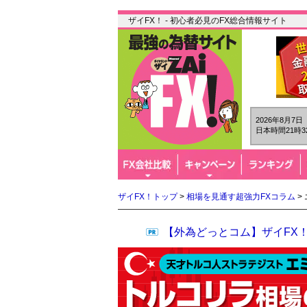
ザイFX！ - 初心者必見のFX総合情報サイト
2026年8月7
日本時間21時3
ザイFX！トップ
>
相場を見通す超強力FXコラム
>
【外為どっとコム】ザイFX