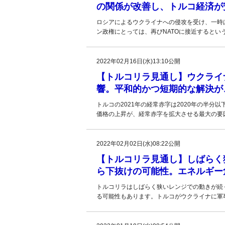
の関係が改善し、トルコ経済が
ロシアによるウクライナへの侵攻を受け、一時
ン政権にとっては、再びNATOに接近するとい
2022年02月16日(水)13:10公開
【トルコリラ見通し】ウクライ
響。平和的かつ短期的な解決が
トルコの2021年の経常赤字は2020年の半
価格の上昇が、経常赤字を拡大させる最大の要
2022年02月02日(水)08:22公開
【トルコリラ見通し】しばらく
ら下抜けの可能性。エネルギー
トルコリラはしばらく狭いレンジでの動きが続
る可能性もあります。トルコがウクライナに軍