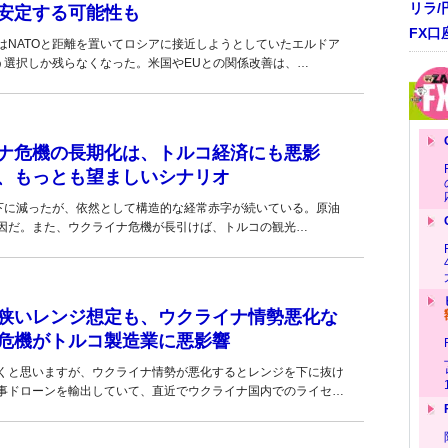
リラ
安定する可能性も
FX口
はNATOと距離を置いてロシアに接近しようとしていたエルドア
う選択しか残らなくなった。米国やEUとの関係改善は、…
ナ危機の長期化は、トルコ経済にも悪影
、もっとも望ましいシナリオ
分以下に減ったが、依然として構造的な経常赤字が続いている。原油
因だ。また、ウクライナ危機が長引けば、トルコの観光…
狭いレンジ想定も、ウクライナ情勢悪化な
危機がトルコ製造業に悪影響
くと思いますが、ウクライナ情勢が悪化するとレンジを下に抜け
事ドローンを輸出していて、直近でウクライナ国内でのライセ…