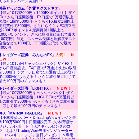
えるキャンペーン実施中！
外為どっとコム「外貨ネクストネオ」
【最大101万2000円＋1200FXポイント】ザイ
FX！から口座開設後、FX口座で1万通貨以上
の取引1回で5000円+らくらくFX積立1回以上
定期買付で3000円。さらにらくらくFX積立開
設200FXポイント＆定期買付1回以上で
1000FXポイント。さらに取引量に応じて最大
100万円に加え、スクール受講と理解度テスト
合格などで1000円、CFD開設と取引で最大
4000円！
トレイダーズ証券「みんなのFX」
人気！
Ｎ
ＥＷ！
【最大101万円キャッシュバック】ザイFX！
から口座開設後、FX口座で5万通貨以上の取引
で5000円+シストレ口座で5万通貨以上の取引
で5000円がもらえる！ さらに取引量に応じて
最大100万円のチャンスも！
トレイダーズ証券「LIGHT FX」
ＮＥＷ！
【最大100万3000円キャッシュバック】ザイ
FX！から口座開設後、LIGHT FXで5万通貨以
上の取引で3000円がもらえる！さらに取引量
に応じて最大100万円のチャンスも！
JFX「MATRIX TRADER」
ＮＥＷ！
【小林芳彦レポート＆TradingViewインジと最
大100万5000円】口座開設完了で小林芳彦オ
リジナルレポート「FXスキャルピングのコ
ツ」およびTradingView専用インジケーター
「コバスキャインジ」当日プレゼント＆専用