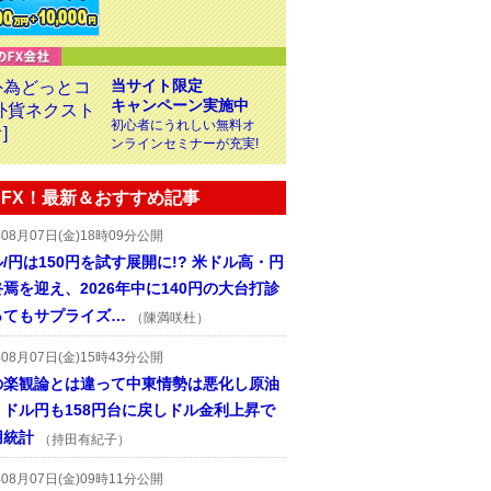
当サイト限定
キャンペーン実施中
初心者にうれしい無料オ
ンラインセミナーが充実!
FX！最新＆おすすめ記事
年08月07日(金)18時09分公開
/円は150円を試す展開に!? 米ドル高・円
焉を迎え、2026年中に140円の大台打診
ってもサプライズ…
（陳満咲杜）
年08月07日(金)15時43分公開
の楽観論とは違って中東情勢は悪化し原油
、ドル円も158円台に戻しドル金利上昇で
用統計
（持田有紀子）
年08月07日(金)09時11分公開