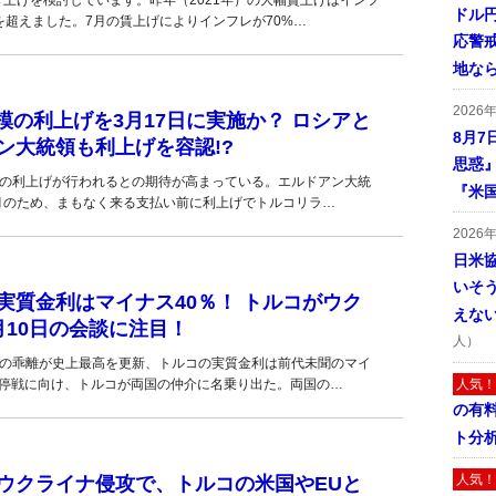
上げを検討しています。昨年（2021年）の大幅賃上げはインフ
ドル
を超えました。7月の賃上げによりインフレが70%…
応警
地な
2026
模の利上げを3月17日に実施か？ ロシアと
8月7
ン大統領も利上げを容認!?
思惑
）規模の利上げが行われるとの期待が高まっている。エルドアン大統
『米
月のため、まもなく来る支払い前に利上げでトルコリラ…
2026
日米
いそ
実質金利はマイナス40％！ トルコがウク
えな
10日の会談に注目！
人）
PIの乖離が史上最高を更新、トルコの実質金利は前代未聞のマイ
の停戦に向け、トルコが両国の仲介に名乗り出た。両国の…
人気！
の有
ト分
人気！
ウクライナ侵攻で、トルコの米国やEUと