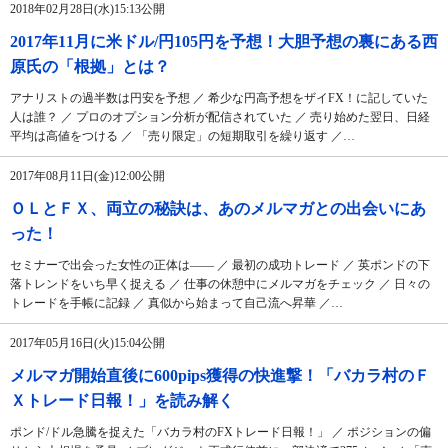
2018年02月28日(水)15:13公開
2017年11月に米ドル/円105円を予想！大胆予想の裏にある西
原氏の「根拠」とは？
アナリストの過半数は円安を予想 ／ 希少な円高予想をザイFX！に記していた
人は誰？ ／ プロのオプション分析が配信されていた ／ 売り始めた翌日、日経
平均は高値をつける ／ 「売り限定」の短期取引を繰り返す ／…
2017年08月11日(金)12:00公開
ＯＬとＦＸ、両立の秘訣は、あのメルマガとの出会いにあ
った！
セミナーで出会った女性の正体は―― ／ 最初の成功トレード ／ 英ポンドの下
落トレンドをいち早く捉える ／ 仕事の休憩中にメルマガをチェック ／ 日々の
トレードを手帳に記録 ／ 真似から始まって自己流へ昇華 ／…
2017年05月16日(火)15:04公開
メルマガ開始直後に600pips獲得の快進撃！「バカラ村のＦ
Ｘトレード日報！」を読み解く
ポンド/ドル急騰を捉えた「バカラ村のFXトレード日報！」 ／ ポジションの偏