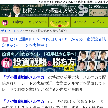
FX比較
キャンペーン
ランキング
スワップ
スプレッド
ザイFX！トップ
>
ザイFX！投資戦略＆勝ち方研究！
ヒロセ通商[LION FX]ではザイFX！からの口座開設者限
定キャンペーンを実施中！
「ザイ投資戦略メルマガ」
の特徴や活用方法、メルマガで配
信されたトレードの実績検証、実際にメルマガを購読してト
レードで利益を挙げている読者の声などを紹介！
「ザイ投資戦略メルマガ」
は、ザイFX！が著名なトレーダ
ーやアナリストとタッグを組んでお届けする、FXと株の有