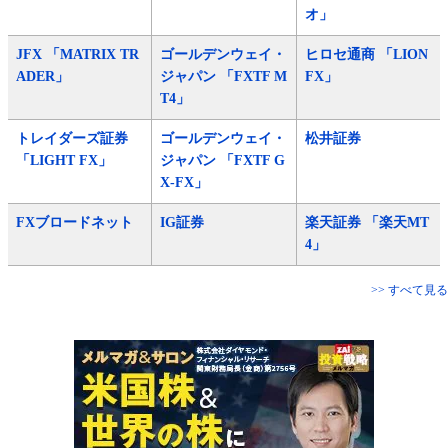
オ」
JFX 「MATRIX TR
ゴールデンウェイ・
ヒロセ通商 「LION
ADER」
ジャパン 「FXTF M
FX」
T4」
トレイダーズ証券
ゴールデンウェイ・
松井証券
「LIGHT FX」
ジャパン 「FXTF G
X-FX」
FXブロードネット
IG証券
楽天証券 「楽天MT
4」
>> すべて見る