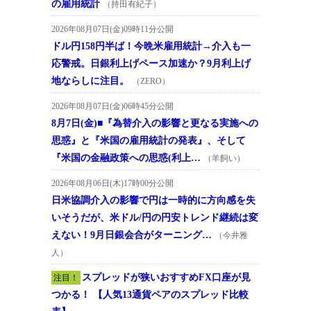
の雇用統計
（持田有紀子）
2026年08月07日(金)09時11分公開
ドル円158円半ば！今晩米雇用統計→介入も一
応警戒。日銀利上げペース加速か？9月利上げ
地ならしに注目。
（ZERO）
2026年08月07日(金)06時45分公開
8月7日(金)■『為替介入の影響と更なる実施への
思惑』と『米国の雇用統計の発表』、そして
『米国の金融政策への思惑(利上…
（羊飼い）
2026年08月06日(木)17時00分公開
日米協調介入の影響で円は一時的に方向感を失
いそうだが、米ドル/円の円安トレンド継続は変
えない！9月日銀会合がターニング…
（今井雅
人）
スプレッドが狭いおすすめFX口座が見
注目！
つかる！ 【人気13通貨ペアのスプレッド比較