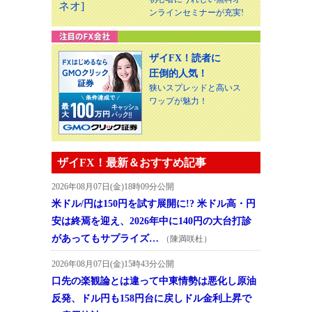
ンラインセミナーが充実!
ザイFX！読者に
圧倒的人気！
狭いスプレッドと高いス
ワップが魅力！
ザイFX！最新＆おすすめ記事
2026年08月07日(金)18時09分公開
米ドル/円は150円を試す展開に!? 米ドル高・円
安は終焉を迎え、2026年中に140円の大台打診
があってもサプライズ…
（陳満咲杜）
2026年08月07日(金)15時43分公開
口先の楽観論とは違って中東情勢は悪化し原油
反発、ドル円も158円台に戻しドル金利上昇で