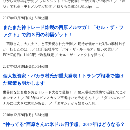
りから大相場を予見 ／ ブレグジット正式行使前に一部決済で375pips！ ／ 「声
明」で乱高下中もメルマガ配信 ／ 残りも全決済し615pips！…
2017年03月28日(火)15:30公開
またまた神トレード炸裂の西原メルマガ！「セル・ザ・フ
ァクト」で約３円の利幅ゲット！
「西原さん、大丈夫？」と不安視された予測 ／ 期待が低かった3月の米利上げ
が一転したのは… ／ 113円台後半で「バイ・ザ・ルーモア」狙いの買い ／
FOMC前日に114.95円で利益確定 ／ セル・ザ・ファクトを狙って…
2017年03月10日(金)15:34公開
個人投資家・バカラ村氏が重大発表！トランプ相場で儲け
た秘策も明かします
世界的な知名度を誇るトレード大会で優勝！ ／ 衆人環視の環境で活躍してこそ
ホンモノ！ ／ 2015年ロビンスカップ王者はバカラ村さん！ ／ 「ダマシのシグ
ナルには大きな意味がある」 ／ 「ダマシ」から始まった18…
2016年12月26日(月)15:34公開
“神ってる”西原さんの米ドル/円予想、2017年はどうなる？