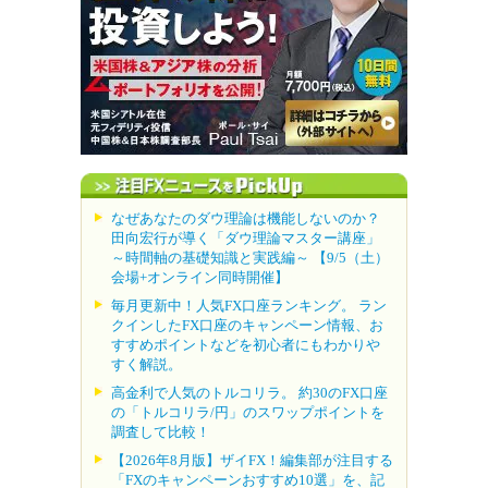
なぜあなたのダウ理論は機能しないのか？
田向宏行が導く「ダウ理論マスター講座」
～時間軸の基礎知識と実践編～ 【9/5（土）
会場+オンライン同時開催】
毎月更新中！人気FX口座ランキング。 ラン
クインしたFX口座のキャンペーン情報、お
すすめポイントなどを初心者にもわかりや
すく解説。
高金利で人気のトルコリラ。 約30のFX口座
の「トルコリラ/円」のスワップポイントを
調査して比較！
【2026年8月版】ザイFX！編集部が注目する
「FXのキャンペーンおすすめ10選」を、記