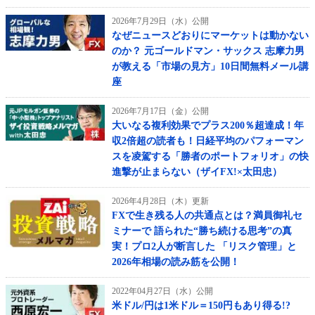
2026年7月29日（水）公開
なぜニュースどおりにマーケットは動かない
のか？ 元ゴールドマン・サックス 志摩力男
が教える「市場の見方」10日間無料メール講
座
2026年7月17日（金）公開
大いなる複利効果でプラス200％超達成！年
収2倍超の読者も！日経平均のパフォーマン
スを凌駕する「勝者のポートフォリオ」の快
進撃が止まらない（ザイFX!×太田忠）
2026年4月28日（木）更新
FXで生き残る人の共通点とは？満員御礼セ
ミナーで 語られた“勝ち続ける思考”の真
実！プロ2人が断言した 「リスク管理」と
2026年相場の読み筋を公開！
2022年04月27日（水）公開
米ドル/円は1米ドル＝150円もあり得る!?