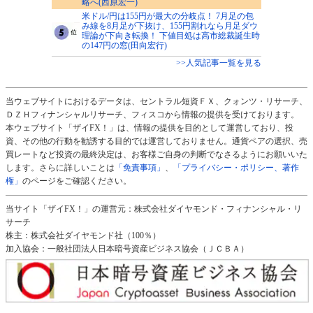
略へ(西原宏一)
米ドル/円は155円が最大の分岐点！ 7月足の包
み線を8月足が下抜け、155円割れなら月足ダウ
理論が下向き転換！ 下値目処は高市総裁誕生時
の147円の窓(田向宏行)
>>人気記事一覧を見る
当ウェブサイトにおけるデータは、セントラル短資ＦＸ、クォンツ・リサーチ、
ＤＺＨフィナンシャルリサーチ、フィスコから情報の提供を受けております。
本ウェブサイト「ザイFX！」は、情報の提供を目的として運営しており、投
資、その他の行動を勧誘する目的では運営しておりません。通貨ペアの選択、売
買レートなど投資の最終決定は、お客様ご自身の判断でなさるようにお願いいた
します。さらに詳しいことは
「免責事項」
、
「プライバシー・ポリシー、著作
権」
のページをご確認ください。
当サイト「ザイFX！」の運営元：株式会社ダイヤモンド・フィナンシャル・リ
サーチ
株主：株式会社ダイヤモンド社（100％）
加入協会：一般社団法人日本暗号資産ビジネス協会（ＪＣＢＡ）