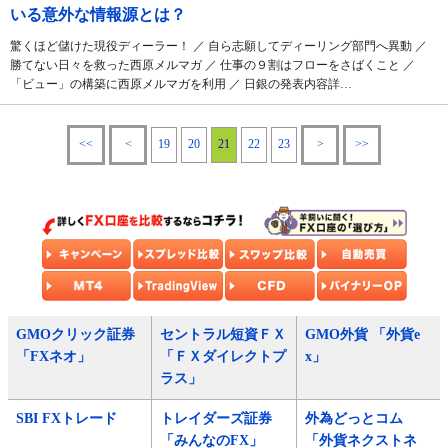
いる意外な情報源とは？
驚くほど儲けた現役ディーラー！ ／ 自ら志願してディーリング部門へ異動 ／
勝てない日々を救った西原メルマガ ／ 仕事の９割はフローをさばくこと ／
「ビュー」の構築に西原メルマガを利用 ／ 日銀の発表内容詳…
<<
<
19
20
21
22
23
>
>>
GMOクリック証券
セントラル短資ＦＸ
GMO外貨 「外貨e
「FXネオ」
「ＦＸダイレクトプ
x」
ラス」
SBI FXトレード
トレイダーズ証券
外為どっとコム
「みんなのFX」
「外貨ネクストネ