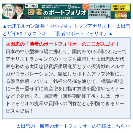
▲元JPモルガン証券「中小型株」トップアナリスト・太田忠
とザイFX！がコラボ！「勝者のポートフォリオ」▲
太田忠の「勝者のポートフォリオ」のここがスゴイ！
日本の中小型株市場に携わり、国内外で6年間にわたって
アナリストランキングのトップを維持した太田忠氏が代
表を務める太田忠投資評価研究所とザイ投資戦略メルマ
ガがコラボレーション。徹底したボトムアップ分析によ
る優良銘柄・バリュー銘柄の発掘を通じて、相場の動き
に一喜一憂せずに資産増を目指す方法を配信やセミナー
などで発信する。購読者（無料期間終了後）には、ポー
トフォリオの提示や質問への回答などが閲覧できるサー
ビスも提供！
太田忠の「勝者のポートフォリオ」の詳細はこちら>>