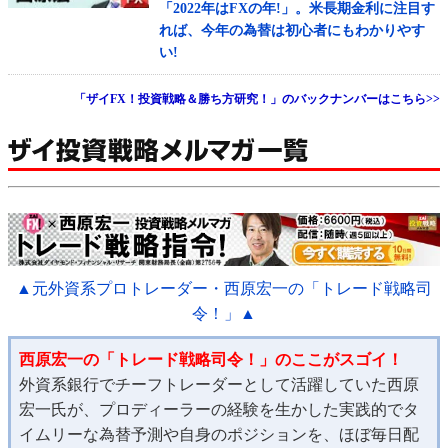
「2022年はFXの年!」。米長期金利に注目す
れば、今年の為替は初心者にもわかりやす
い!
「ザイFX！投資戦略＆勝ち方研究！」のバックナンバーはこちら>>
▲元外資系プロトレーダー・西原宏一の「トレード戦略司
令！」▲
西原宏一の「トレード戦略司令！」のここがスゴイ！
外資系銀行でチーフトレーダーとして活躍していた西原
宏一氏が、プロディーラーの経験を生かした実践的でタ
イムリーな為替予測や自身のポジションを、ほぼ毎日配