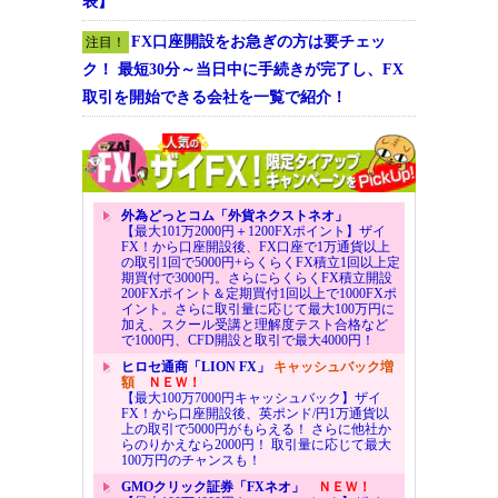
表】
FX口座開設をお急ぎの方は要チェッ
注目！
ク！ 最短30分～当日中に手続きが完了し、FX
取引を開始できる会社を一覧で紹介！
外為どっとコム「外貨ネクストネオ」
【最大101万2000円＋1200FXポイント】ザイ
FX！から口座開設後、FX口座で1万通貨以上
の取引1回で5000円+らくらくFX積立1回以上定
期買付で3000円。さらにらくらくFX積立開設
200FXポイント＆定期買付1回以上で1000FXポ
イント。さらに取引量に応じて最大100万円に
加え、スクール受講と理解度テスト合格など
で1000円、CFD開設と取引で最大4000円！
ヒロセ通商「LION FX」
キャッシュバック増
額
ＮＥＷ！
【最大100万7000円キャッシュバック】ザイ
FX！から口座開設後、英ポンド/円1万通貨以
上の取引で5000円がもらえる！ さらに他社か
らのりかえなら2000円！ 取引量に応じて最大
100万円のチャンスも！
GMOクリック証券「FXネオ」
ＮＥＷ！