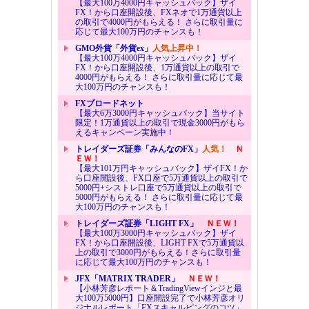
【最大100万4000円キャッシュバック】ザイ
FX！から口座開設後、FXネオで1万通貨以上
の取引で4000円がもらえる！ さらに取引量に
応じて最大100万円のチャンスも！
GMO外貨「外貨ex」
人気上昇中！
【最大100万4000円キャッシュバック】ザイ
FX！から口座開設後、1万通貨以上の取引で
4000円がもらえる！ さらに取引量に応じて最
大100万円のチャンスも！
FXブロードネット
【最大6万3000円キャッシュバック】当サイト
限定！1万通貨以上の取引で現金3000円がもら
えるキャンペーン実施中！
トレイダーズ証券「みんなのFX」
人気！
Ｎ
ＥＷ！
【最大101万円キャッシュバック】ザイFX！か
ら口座開設後、FX口座で5万通貨以上の取引で
5000円+シストレ口座で5万通貨以上の取引で
5000円がもらえる！ さらに取引量に応じて最
大100万円のチャンスも！
トレイダーズ証券「LIGHT FX」
ＮＥＷ！
【最大100万3000円キャッシュバック】ザイ
FX！から口座開設後、LIGHT FXで5万通貨以
上の取引で3000円がもらえる！さらに取引量
に応じて最大100万円のチャンスも！
JFX「MATRIX TRADER」
ＮＥＷ！
【小林芳彦レポート＆TradingViewインジと最
大100万5000円】口座開設完了で小林芳彦オリ
ジナルレポート「FXスキャルピングのコツ」