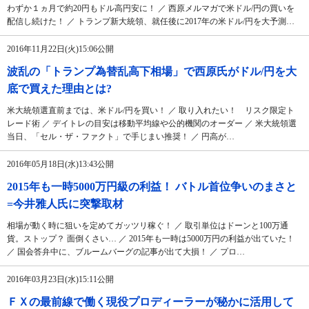
わずか１ヵ月で約20円もドル高円安に！ ／ 西原メルマガで米ドル/円の買いを
配信し続けた！ ／ トランプ新大統領、就任後に2017年の米ドル/円を大予測…
2016年11月22日(火)15:06公開
波乱の「トランプ為替乱高下相場」で西原氏がドル/円を大
底で買えた理由とは?
米大統領選直前までは、米ドル/円を買い！ ／ 取り入れたい！ リスク限定ト
レード術 ／ デイトレの目安は移動平均線や公的機関のオーダー ／ 米大統領選
当日、「セル・ザ・ファクト」で手じまい推奨！ ／ 円高が…
2016年05月18日(水)13:43公開
2015年も一時5000万円級の利益！ バトル首位争いのまさと
=今井雅人氏に突撃取材
相場が動く時に狙いを定めてガッツリ稼ぐ！ ／ 取引単位はドーンと100万通
貨。ストップ？ 面倒くさい… ／ 2015年も一時は5000万円の利益が出ていた！
／ 国会答弁中に、ブルームバーグの記事が出て大損！ ／ プロ…
2016年03月23日(水)15:11公開
ＦＸの最前線で働く現役プロディーラーが秘かに活用して