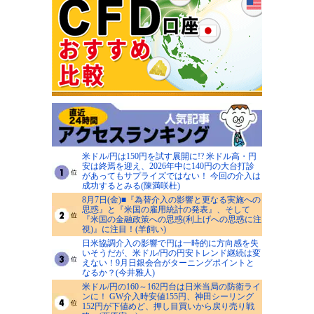
米ドル/円は150円を試す展開に!? 米ドル高・円
安は終焉を迎え、2026年中に140円の大台打診
があってもサプライズではない！ 今回の介入は
成功するとみる(陳満咲杜)
8月7日(金)■『為替介入の影響と更なる実施への
思惑』と『米国の雇用統計の発表』、そして
『米国の金融政策への思惑(利上げへの思惑に注
視)』に注目！(羊飼い)
日米協調介入の影響で円は一時的に方向感を失
いそうだが、米ドル/円の円安トレンド継続は変
えない！9月日銀会合がターニングポイントと
なるか？(今井雅人)
米ドル/円の160～162円台は日米当局の防衛ライ
ンに！ GW介入時安値155円、神田シーリング
152円が下値めど、押し目買いから戻り売り戦