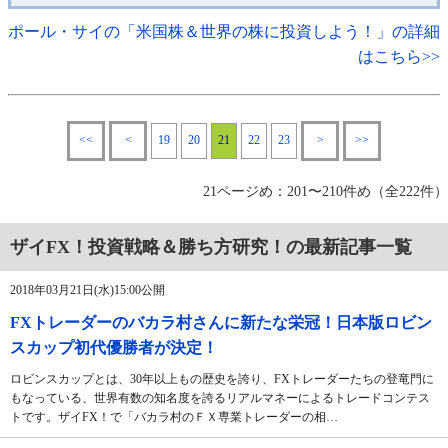
ポール・サイの「米国株＆世界の株に投資しよう！」の詳細
はこちら>>
<<
<
19
20
21
22
23
>
>>
21ページめ：201〜210件め（全222件）
ザイFX！投資戦略＆勝ち方研究！の最新記事一覧
2018年03月21日(水)15:00公開
FXトレーダーのバカラ村さんに新たな栄冠！日本版ロビン
スカップ初代優勝者が決定！
ロビンスカップとは、30年以上もの歴史を誇り、FXトレーダーたちの登竜門に
もなっている、世界有数の知名度を誇るリアルマネーによるトレードコンテス
トです。ザイFX！で「バカラ村のＦＸ専業トレーダーの相…