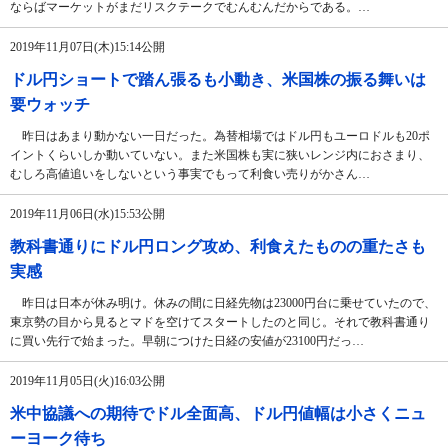
ならばマーケットがまだリスクテークでむんむんだからである。…
2019年11月07日(木)15:14公開
ドル円ショートで踏ん張るも小動き、米国株の振る舞いは
要ウォッチ
昨日はあまり動かない一日だった。為替相場ではドル円もユーロドルも20ポ
イントくらいしか動いていない。また米国株も実に狭いレンジ内におさまり、
むしろ高値追いをしないという事実でもって利食い売りがかさん…
2019年11月06日(水)15:53公開
教科書通りにドル円ロング攻め、利食えたものの重たさも
実感
昨日は日本が休み明け。休みの間に日経先物は23000円台に乗せていたので、
東京勢の目から見るとマドを空けてスタートしたのと同じ。それで教科書通り
に買い先行で始まった。早朝につけた日経の安値が23100円だっ…
2019年11月05日(火)16:03公開
米中協議への期待でドル全面高、ドル円値幅は小さくニュ
ーヨーク待ち