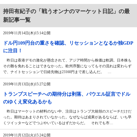
持田有紀子の「戦うオンナのマーケット日記」の最
新記事一覧
2019年11月14日(木)15:14公開
ドル円109円台の重さを確認、リセッションとなるか独GDP
に注目！
昨日は香港デモの激化が懸念されて、アジア時間から株価は軟調。日本株も
その難を免れることはできなかった。欧州序盤になってもその流れは変わらず
で、ナイトセッションで日経先物は23160円まで差し込んだ。 …
2019年11月13日(水)15:27公開
トランプスピーチへの期待分は剥落、パウエル証言でドル
のゆくえ変化あるかも
昨日はマーケットの材料のない中、注目はトランプ大統領のスピーチだけだ
った。期待はあまりされていなかった。なぜならば成果があるならば、いち早
くツイッターなどでつぶやいているはずだからだ。 それでも市…
2019年11月12日(火)15:24公開