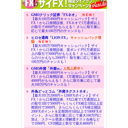
GMOクリック証券「FXネオ」
ＮＥＷ！
【最大100万4000円キャッシュバック】ザイ
FX！から口座開設後、FXネオで1万通貨以上
の取引で4000円がもらえる！ さらに取引量に
応じて最大100万円のチャンスも！
ヒロセ通商「LION FX」
キャッシュバック増
額
ＮＥＷ！
【最大100万7000円キャッシュバック】ザイ
FX！から口座開設後、英ポンド/円1万通貨以
上の取引で5000円がもらえる！ さらに他社か
らのりかえなら2000円！ 取引量に応じて最大
100万円のチャンスも！
GMO外貨「外貨ex」
人気上昇中！
【最大100万4000円キャッシュバック】ザイ
FX！から口座開設後、1万通貨以上の取引で
4000円がもらえる！ さらに取引量に応じて最
大100万円のチャンスも！
外為どっとコム「外貨ネクストネオ」
【最大101万2000円＋1200FXポイント】ザイ
FX！から口座開設後、FX口座で1万通貨以上
の取引1回で5000円+らくらくFX積立1回以上定
期買付で3000円。さらにらくらくFX積立開設
200FXポイント＆定期買付1回以上で1000FXポ
イント。さらに取引量に応じて最大100万円に
加え、スクール受講と理解度テスト合格など
で1000円、CFD開設と取引で最大4000円！