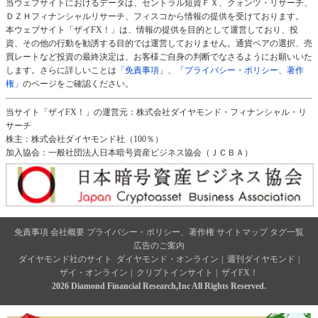
当ウェブサイトにおけるデータは、セントラル短資ＦＸ、クォンツ・リサーチ、
ＤＺＨフィナンシャルリサーチ、フィスコから情報の提供を受けております。
本ウェブサイト「ザイFX！」は、情報の提供を目的として運営しており、投
資、その他の行動を勧誘する目的では運営しておりません。通貨ペアの選択、売
買レートなど投資の最終決定は、お客様ご自身の判断でなさるようにお願いいた
します。さらに詳しいことは
「免責事項」
、
「プライバシー・ポリシー、著作
権」
のページをご確認ください。
当サイト「ザイFX！」の運営元：株式会社ダイヤモンド・フィナンシャル・リ
サーチ
株主：株式会社ダイヤモンド社（100％）
加入協会：一般社団法人日本暗号資産ビジネス協会（ＪＣＢＡ）
免責事項
会社概要
プライバシー・ポリシー、著作権
サイトマップ
タグ一覧
広告のご案内
ダイヤモンド社のサイト
ダイヤモンド・オンライン
|
週刊ダイヤモンド
|
ザイ・オンライン
|
クリプトインサイト
|
ザイFX！
2026 Diamond Financial Research,Inc All Rights Reserved.