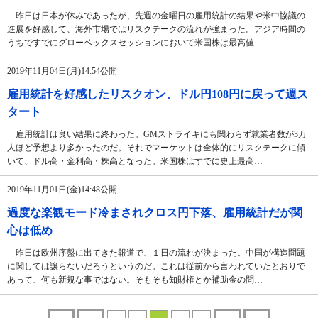
昨日は日本が休みであったが、先週の金曜日の雇用統計の結果や米中協議の
進展を好感して、海外市場ではリスクテークの流れが強まった。アジア時間の
うちですでにグローベックスセッションにおいて米国株は最高値…
2019年11月04日(月)14:54公開
雇用統計を好感したリスクオン、ドル円108円に戻って週ス
タート
雇用統計は良い結果に終わった。GMストライキにも関わらず就業者数が3万
人ほど予想より多かったのだ。それでマーケットは全体的にリスクテークに傾
いて、ドル高・金利高・株高となった。米国株はすでに史上最高…
2019年11月01日(金)14:48公開
過度な楽観モード冷まされクロス円下落、雇用統計だが関
心は低め
昨日は欧州序盤に出てきた報道で、１日の流れが決まった。中国が構造問題
に関しては譲らないだろうというのだ。これは従前から言われていたとおりで
あって、何も新規な事ではない。そもそも知財権とか補助金の問…