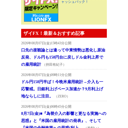
ャッシュバック！
ザイFX！最新＆おすすめ記事
2026年08月07日(金)15時43分公開
口先の楽観論とは違って中東情勢は悪化し原油
反発、ドル円も158円台に戻しドル金利上昇で
の雇用統計
（持田有紀子）
2026年08月07日(金)09時11分公開
ドル円158円半ば！今晩米雇用統計→介入も一
応警戒。日銀利上げペース加速か？9月利上げ
地ならしに注目。
（ZERO）
2026年08月07日(金)06時45分公開
8月7日(金)■『為替介入の影響と更なる実施への
思惑』と『米国の雇用統計の発表』、そして
『米国の金融政策への思惑(利上…
（羊飼い）