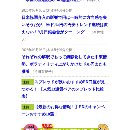
2026年08月06日(木)17時00分公開
日米協調介入の影響で円は一時的に方向感を失
いそうだが、米ドル/円の円安トレンド継続は変
えない！9月日銀会合がターニング…
（今井雅
人）
2026年08月06日(木)15時29分公開
それぞれの解釈でもって鎮静化してきた中東情
勢、ボラティリティ上がりかけたドル円またも
膠着
（持田有紀子）
スプレッドが狭いおすすめFX口座が見
注目！
つかる！ 【人気13通貨ペアのスプレッド比較
表】
【最新のお得な情報！】FXのキャンペ
注目！
ーンおすすめ10選！