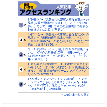
8月6日(木)■『為替介入の影響と更なる実施への
思惑(先週と週明けに実施あり)』と『イラン情
勢』、そして『明日に米国の雇用統計の発表を
控える点』に注目！(羊飼い)
8月7日(金)■『為替介入の影響と更なる実施への
思惑』と『米国の雇用統計の発表』、そして
『米国の金融政策への思惑(利上げへの思惑に注
視)』に注目！(羊飼い)
米ドル/円の160～162円台は日米当局の防衛ライ
ンに！ GW介入時安値155円、神田シーリング
152円が下値めど、押し目買いから戻り売り戦
略へ(西原宏一)
日米協調介入の影響で円は一時的に方向感を失
いそうだが、米ドル/円の円安トレンド継続は変
えない！9月日銀会合がターニングポイントと
なるか？(今井雅人)
FX会社のキャンペーンおすすめ10選！ キャッ
シュバックがもらえる条件がかんたんなFX会社
や、「ザイFX！」限定のキャンペーンを紹介
【2026年8月】(FX情報局)
>>人気記事一覧を見る