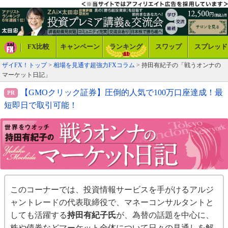
FX比較
キャンペーン
ランキング
スワップ
スプレッド
ザイFX！トップ
>
相場を見通す超強力FXコラム
>
持田有紀子の「戦うオンナの
マーケット日記」
【GMOクリック証券】圧倒的人気で100万口座達成！最
短即日で取引可能！
このコーナーでは、投資情報サービスを手がけるアルジ
ャントレードの代表取締役で、マネーコンサルタントと
しても活躍する
持田有紀子氏
が、為替の話題を中心に、
株や債券などマーケット全体について日々の見通しを解