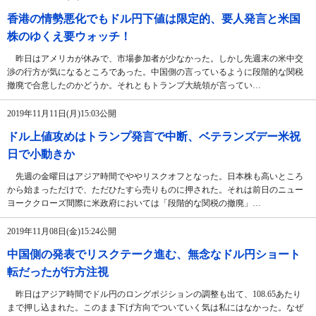
香港の情勢悪化でもドル円下値は限定的、要人発言と米国
株のゆくえ要ウォッチ！
昨日はアメリカが休みで、市場参加者が少なかった。しかし先週末の米中交
渉の行方が気になるところであった。中国側の言っているように段階的な関税
撤廃で合意したのかどうか。それともトランプ大統領が言ってい…
2019年11月11日(月)15:03公開
ドル上値攻めはトランプ発言で中断、ベテランズデー米祝
日で小動きか
先週の金曜日はアジア時間でややリスクオフとなった。日本株も高いところ
から始まっただけで、ただひたすら売りものに押された。それは前日のニュー
ヨーククローズ間際に米政府においては「段階的な関税の撤廃」…
2019年11月08日(金)15:24公開
中国側の発表でリスクテーク進む、無念なドル円ショート
転だったが行方注視
昨日はアジア時間でドル円のロングポジションの調整も出て、108.65あたり
まで押し込まれた。このまま下げ方向でついていく気は私にはなかった。なぜ