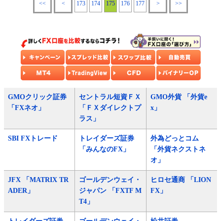
<<
<
173
174
175
176
177
>
>>
GMOクリック証券
セントラル短資ＦＸ
GMO外貨 「外貨e
「FXネオ」
「ＦＸダイレクトプ
x」
ラス」
SBI FXトレード
トレイダーズ証券
外為どっとコム
「みんなのFX」
「外貨ネクストネ
オ」
JFX 「MATRIX TR
ゴールデンウェイ・
ヒロセ通商 「LION
ADER」
ジャパン 「FXTF M
FX」
T4」