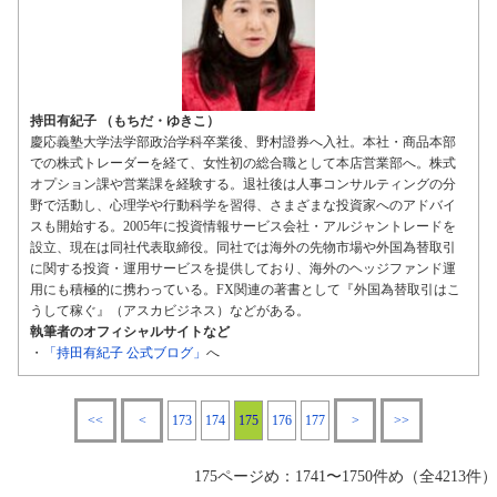
持田有紀子 （もちだ・ゆきこ）
慶応義塾大学法学部政治学科卒業後、野村證券へ入社。本社・商品本部
での株式トレーダーを経て、女性初の総合職として本店営業部へ。株式
オプション課や営業課を経験する。退社後は人事コンサルティングの分
野で活動し、心理学や行動科学を習得、さまざまな投資家へのアドバイ
スも開始する。2005年に投資情報サービス会社・アルジャントレードを
設立、現在は同社代表取締役。同社では海外の先物市場や外国為替取引
に関する投資・運用サービスを提供しており、海外のヘッジファンド運
用にも積極的に携わっている。FX関連の著書として『外国為替取引はこ
うして稼ぐ』（アスカビジネス）などがある。
執筆者のオフィシャルサイトなど
・
「持田有紀子 公式ブログ」
へ
<<
<
173
174
175
176
177
>
>>
175ページめ：1741〜1750件め（全4213件）