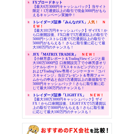
FXブロードネット
【最大6万3000円キャッシュバック】当サイト
限定！1万通貨以上の取引で現金3000円がもら
えるキャンペーン実施中！
トレイダーズ証券「みんなのFX」
人気！
Ｎ
ＥＷ！
【最大101万円キャッシュバック】ザイFX！か
ら口座開設後、FX口座で5万通貨以上の取引で
5000円+シストレ口座で5万通貨以上の取引で
5000円がもらえる！ さらに取引量に応じて最
大100万円のチャンスも！
JFX「MATRIX TRADER」
ＮＥＷ！
【小林芳彦レポート＆TradingViewインジと最
大100万5000円】口座開設完了で小林芳彦オリ
ジナルレポート「FXスキャルピングのコツ」
およびTradingView専用インジケーター「コバ
スキャインジ」当日プレゼント＆専用フォー
ムからの申込と合計1万通貨以上の新規取引で
5000円キャッシュバック！さらに取引量に応
じて最大100万円のチャンスも！
トレイダーズ証券「LIGHT FX」
ＮＥＷ！
【最大100万3000円キャッシュバック】ザイ
FX！から口座開設後、LIGHT FXで5万通貨以
上の取引で3000円がもらえる！さらに取引量
に応じて最大100万円のチャンスも！