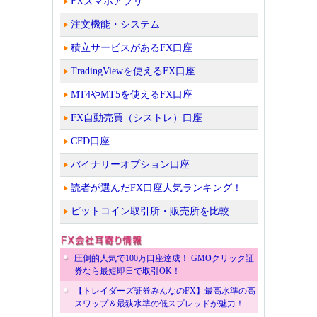
FXスマホアプリ
注文機能・システム
積立サービスがあるFX口座
TradingViewを使えるFX口座
MT4やMT5を使えるFX口座
FX自動売買（シストレ）口座
CFD口座
バイナリーオプション口座
読者が選んだFX口座人気ランキング！
ビットコイン取引所・販売所を比較
圧倒的人気で100万口座達成！ GMOクリック証
券なら最短即日で取引OK！
【トレイダーズ証券みんなのFX】最高水準の高
スワップ＆最狭水準の低スプレッドが魅力！