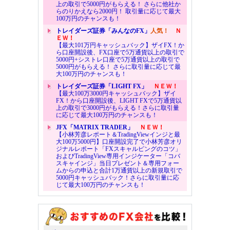
上の取引で5000円がもらえる！ さらに他社か
らのりかえなら2000円！ 取引量に応じて最大
100万円のチャンスも！
トレイダーズ証券「みんなのFX」
人気！
Ｎ
ＥＷ！
【最大101万円キャッシュバック】ザイFX！か
ら口座開設後、FX口座で5万通貨以上の取引で
5000円+シストレ口座で5万通貨以上の取引で
5000円がもらえる！ さらに取引量に応じて最
大100万円のチャンスも！
トレイダーズ証券「LIGHT FX」
ＮＥＷ！
【最大100万3000円キャッシュバック】ザイ
FX！から口座開設後、LIGHT FXで5万通貨以
上の取引で3000円がもらえる！さらに取引量
に応じて最大100万円のチャンスも！
JFX「MATRIX TRADER」
ＮＥＷ！
【小林芳彦レポート＆TradingViewインジと最
大100万5000円】口座開設完了で小林芳彦オリ
ジナルレポート「FXスキャルピングのコツ」
およびTradingView専用インジケーター「コバ
スキャインジ」当日プレゼント＆専用フォー
ムからの申込と合計1万通貨以上の新規取引で
5000円キャッシュバック！さらに取引量に応
じて最大100万円のチャンスも！