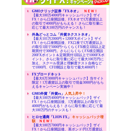
GMOクリック証券「FXネオ」
ＮＥＷ！
【最大100万4000円キャッシュバック】ザイ
FX！から口座開設後、FXネオで1万通貨以上
の取引で4000円がもらえる！ さらに取引量に
応じて最大100万円のチャンスも！
外為どっとコム「外貨ネクストネオ」
【最大101万2000円＋1200FXポイント】ザイ
FX！から口座開設後、FX口座で1万通貨以上
の取引1回で5000円+らくらくFX積立1回以上定
期買付で3000円。さらにらくらくFX積立開設
200FXポイント＆定期買付1回以上で1000FXポ
イント。さらに取引量に応じて最大100万円に
加え、スクール受講と理解度テスト合格など
で1000円、CFD開設と取引で最大4000円！
FXブロードネット
【最大6万3000円キャッシュバック】当サイト
限定！1万通貨以上の取引で現金3000円がもら
えるキャンペーン実施中！
GMO外貨「外貨ex」
人気上昇中！
【最大100万4000円キャッシュバック】ザイ
FX！から口座開設後、1万通貨以上の取引で
4000円がもらえる！ さらに取引量に応じて最
大100万円のチャンスも！
ヒロセ通商「LION FX」
キャッシュバック増
額
ＮＥＷ！
【最大100万7000円キャッシュバック】ザイ
FX！から口座開設後、英ポンド/円1万通貨以