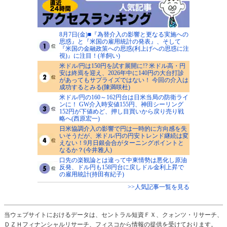
8月7日(金)■『為替介入の影響と更なる実施への
思惑』と『米国の雇用統計の発表』、そして
『米国の金融政策への思惑(利上げへの思惑に注
視)』に注目！(羊飼い)
米ドル/円は150円を試す展開に!? 米ドル高・円
安は終焉を迎え、2026年中に140円の大台打診
があってもサプライズではない！ 今回の介入は
成功するとみる(陳満咲杜)
米ドル/円の160～162円台は日米当局の防衛ライ
ンに！ GW介入時安値155円、神田シーリング
152円が下値めど、押し目買いから戻り売り戦
略へ(西原宏一)
日米協調介入の影響で円は一時的に方向感を失
いそうだが、米ドル/円の円安トレンド継続は変
えない！9月日銀会合がターニングポイントと
なるか？(今井雅人)
口先の楽観論とは違って中東情勢は悪化し原油
反発、ドル円も158円台に戻しドル金利上昇で
の雇用統計(持田有紀子)
>>人気記事一覧を見る
当ウェブサイトにおけるデータは、セントラル短資ＦＸ、クォンツ・リサーチ、
ＤＺＨフィナンシャルリサーチ、フィスコから情報の提供を受けております。