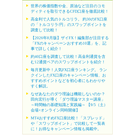
世界の株価指数や金、原油など注目のコモ
ディティを取引できるCFD口座を徹底比較！
高金利で人気のトルコリラ。 約30のFX口座
の「トルコリラ/円」のスワップポイントを
調査して比較！
【2026年8月版】ザイFX！編集部が注目する
「FXのキャンペーンおすすめ10選」を、記
事で詳しく紹介！
約40口座を調査して比較！高金利通貨を含
む12通貨ペアのスワップポイントを紹介！
毎月更新中！人気FX口座ランキング。 ラン
クインしたFX口座のキャンペーン情報、お
すすめポイントなどを初心者にもわかりや
すく解説。
なぜあなたのダウ理論は機能しないのか？
田向宏行が導く「ダウ理論マスター講座」
～時間軸の基礎知識と実践編～ 【9/5（土）
会場+オンライン同時開催】
MT4おすすめFX口座比較！「スプレッド」
や「スワップポイント」で比較して一覧表
に！お得なキャンペーン情報も掲載中。