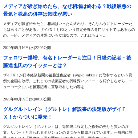
メディアが騒ぎ始めたら、なぜ相場は終わる？戦後最悪の
景気と株高の併存は気味が悪い
メディアが騒ぎ始めたら、相場はいったん終わり。そんなふうにトレーダーた
ちは言うことがある。ザイFX！もFXという特定分野の専門サイトではあるもの
の、一応、メディアの片隅にいる立場なので、これはちょっ…
2020年09月16日(水)22:05公開
フォロワー爆増、有名トレーダーも注目！日経の記者・後
藤達也氏のツイッターとは？
ザイFX！が日本経済新聞の後藤達也記者（@goto_nikkei）に取材するという異
例の企画を敢行。これまでの後藤記者の興味深いツイートを紹介しながら、ニ
ューヨークにいる後藤記者に直撃取材した内容を…
2020年09月09日(水)00:00公開
グルグルトレイン（グルトレ）解説書の決定版がザイＦ
Ｘ！からついに発売！
グルグルトレイン（グルトレ）は、等間隔に設定した複数の売りと買いの注
文、サポートと言われるポジションの３つから構成されています。一般的に悪