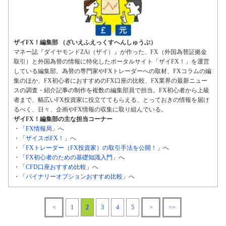
ザイFX！編集部 （ざいえふえっくすへんしゅうぶ）
マネー誌『ダイヤモンドZAi（ザイ）』が作った、FX（外国為替証拠金
取引）と外国為替の情報に特化したポータルサイト「ザイFX！」を運営
している編集部。為替の専門家やFXトレーダーへの取材、FXコラムの編
集のほか、FX初心者におすすめのFX口座の比較、FX業界の最新ニュー
スの調査・紹介記事の制作を複数の編集部員で担当。FX初心者から上級
者まで、幅広いFX投資家に役立ててもらえる、とっておきの情報を届け
るべく、日々、企画やFX情報の収集に取り組んでいる。
ザイFX！編集部の主な担当コーナー
・「
FX情報局
」へ
・「
ザイスポFX！
」へ
・「
FXトレーダー（FX投資家）の取引手法を公開！
」へ
・「
FX初心者のための基礎知識入門
」へ
・「
CFD口座おすすめ比較
」へ
・「
バイナリーオプションおすすめ比較
」へ
<
1
2
3
4
5
>
>>