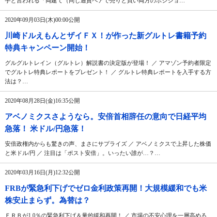
手と言われる「両建て（同じ通貨ペアで売りと買い両方のポジショ…
2020年09月03日(木)00:00公開
川崎ドルえもんとザイＦＸ！が作った新グルトレ書籍予約
特典キャンペーン開始！
グルグルトレイン（グルトレ）解説書の決定版が登場！ ／ アマゾン予約者限定
でグルトレ特典レポートをプレゼント！ ／ グルトレ特典レポートを入手する方
法は？…
2020年08月28日(金)16:35公開
アベノミクスさようなら。安倍首相辞任の意向で日経平均
急落！ 米ドル/円急落！
安倍政権内からも驚きの声、まさにサプライズ ／ アベノミクスで上昇した株価
と米ドル/円 ／ 注目は「ポスト安倍」。いったい誰が…？…
2020年03月16日(月)12:32公開
FRBが緊急利下げでゼロ金利政策再開！大規模緩和でも米
株安止まらず。為替は？
ＦＲＢが1.0％の緊急利下げ＆量的緩和再開！ ／ 市場の不安心理を一層高める