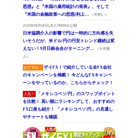
思惑』と『米国の雇用統計の発表』、そして
『米国の金融政策への思惑(利上…
（羊飼い）
2026年08月06日(木)17時00分公開
日米協調介入の影響で円は一時的に方向感を失
いそうだが、米ドル/円の円安トレンド継続は変
えない！9月日銀会合がターニング…
（今井雅
人）
ザイFX！で紹介している全FX会社
おすすめ！
のキャンペーンを掲載！ 今どんなFXキャンペ
ーンをやっているのか、こちらからチェック！
「メキシコペソ/円」のスワップポイント
人気！
を比較！ 高い順にランキングして、おすすめの
FX口座も紹介！ 「メキシコペソ/円」の見通し
やチャートも確認