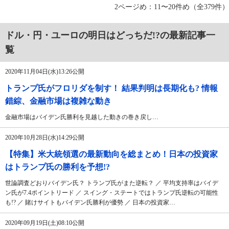
2ページめ：11〜20件め（全379件）
ドル・円・ユーロの明日はどっちだ!?の最新記事一
覧
2020年11月04日(水)13:26公開
トランプ氏がフロリダを制す！ 結果判明は長期化も? 情報
錯綜、金融市場は複雑な動き
金融市場はバイデン氏勝利を見越した動きの巻き戻し…
2020年10月28日(水)14:29公開
【特集】米大統領選の最新動向を総まとめ！日本の投資家
はトランプ氏の勝利を予想!?
世論調査どおりバイデン氏？ トランプ氏がまた逆転？ ／ 平均支持率はバイデ
ン氏が7.4ポイントリード ／ スイング・ステートではトランプ氏逆転の可能性
も!? ／ 賭けサイトもバイデン氏勝利が優勢 ／ 日本の投資家…
2020年09月19日(土)08:10公開