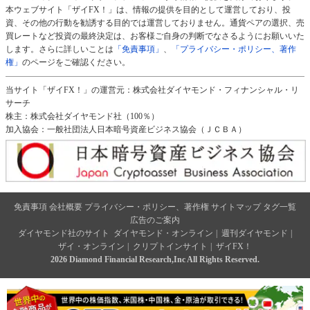
本ウェブサイト「ザイFX！」は、情報の提供を目的として運営しており、投
資、その他の行動を勧誘する目的では運営しておりません。通貨ペアの選択、売
買レートなど投資の最終決定は、お客様ご自身の判断でなさるようにお願いいた
します。さらに詳しいことは
「免責事項」
、
「プライバシー・ポリシー、著作
権」
のページをご確認ください。
当サイト「ザイFX！」の運営元：株式会社ダイヤモンド・フィナンシャル・リ
サーチ
株主：株式会社ダイヤモンド社（100％）
加入協会：一般社団法人日本暗号資産ビジネス協会（ＪＣＢＡ）
免責事項
会社概要
プライバシー・ポリシー、著作権
サイトマップ
タグ一覧
広告のご案内
ダイヤモンド社のサイト
ダイヤモンド・オンライン
|
週刊ダイヤモンド
|
ザイ・オンライン
|
クリプトインサイト
|
ザイFX！
2026 Diamond Financial Research,Inc All Rights Reserved.