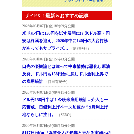
ンラインセミナーが充実!
ザイFX！最新＆おすすめ記事
2026年08月07日(金)18時09分公開
米ドル/円は150円を試す展開に!? 米ドル高・円
安は終焉を迎え、2026年中に140円の大台打診
があってもサプライズ…
（陳満咲杜）
2026年08月07日(金)15時43分公開
口先の楽観論とは違って中東情勢は悪化し原油
反発、ドル円も158円台に戻しドル金利上昇で
の雇用統計
（持田有紀子）
2026年08月07日(金)09時11分公開
ドル円158円半ば！今晩米雇用統計→介入も一
応警戒。日銀利上げペース加速か？9月利上げ
地ならしに注目。
（ZERO）
2026年08月07日(金)06時45分公開
8月7日(金)■『為替介入の影響と更なる実施への