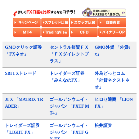
GMOクリック証券
セントラル短資ＦＸ
GMO外貨 「外貨e
「FXネオ」
「ＦＸダイレクトプ
x」
ラス」
SBI FXトレード
トレイダーズ証券
外為どっとコム
「みんなのFX」
「外貨ネクストネ
オ」
JFX 「MATRIX TR
ゴールデンウェイ・
ヒロセ通商 「LION
ADER」
ジャパン 「FXTF M
FX」
T4」
トレイダーズ証券
ゴールデンウェイ・
松井証券
「LIGHT FX」
ジャパン 「FXTF G