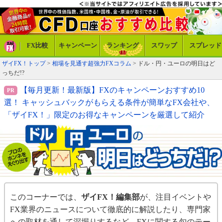
FX比較
キャンペーン
ランキング
スワップ
スプレッド
ザイFX！トップ
>
相場を見通す超強力FXコラム
>
ドル・円・ユーロの明日はど
っちだ!?
【毎月更新！最新版】FXのキャンペーンおすすめ10
選！ キャッシュバックがもらえる条件が簡単なFX会社や、
「ザイFX！」限定のお得なキャンペーンを厳選して紹介
このコーナーでは、
ザイFX！編集部
が、注目イベントや
FX業界のニュースについて徹底的に解説したり、専門家
への取材を通して深堀りするなど、FXに関する旬のテー