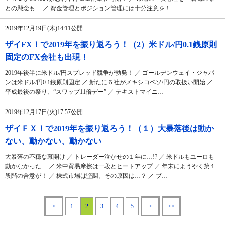
との懸念も… ／ 資金管理とポジション管理には十分注意を！…
2019年12月19日(木)14:11公開
ザイFX！で2019年を振り返ろう！（2）米ドル/円0.1銭原則
固定のFX会社も出現！
2019年後半に米ドル/円スプレッド競争が勃発！ ／ ゴールデンウェイ・ジャパ
ンは米ドル/円0.1銭原則固定 ／ 新たに６社がメキシコペソ/円の取扱い開始 ／
平成最後の祭り、“スワップ11倍デー” ／ テキストマイニ…
2019年12月17日(火)17:57公開
ザイＦＸ！で2019年を振り返ろう！（１）大暴落後は動か
ない、動かない、動かない
大暴落の不穏な幕開け ／ トレーダー泣かせの１年に…!? ／ 米ドルもユーロも
動かなかった… ／ 米中貿易摩擦は一段とヒートアップ ／ 年末にようやく第１
段階の合意が！ ／ 株式市場は堅調。その原因は…？ ／ ブ…
<
1
2
3
4
5
>
>>