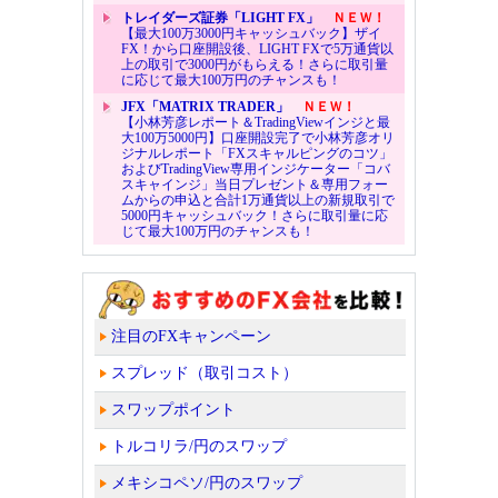
トレイダーズ証券「LIGHT FX」
ＮＥＷ！
【最大100万3000円キャッシュバック】ザイ
FX！から口座開設後、LIGHT FXで5万通貨以
上の取引で3000円がもらえる！さらに取引量
に応じて最大100万円のチャンスも！
JFX「MATRIX TRADER」
ＮＥＷ！
【小林芳彦レポート＆TradingViewインジと最
大100万5000円】口座開設完了で小林芳彦オリ
ジナルレポート「FXスキャルピングのコツ」
およびTradingView専用インジケーター「コバ
スキャインジ」当日プレゼント＆専用フォー
ムからの申込と合計1万通貨以上の新規取引で
5000円キャッシュバック！さらに取引量に応
じて最大100万円のチャンスも！
注目のFXキャンペーン
スプレッド（取引コスト）
スワップポイント
トルコリラ/円のスワップ
メキシコペソ/円のスワップ