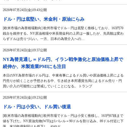
2026年07月24日(金)19:43公開
ドル・円は底堅い、米金利・原油にらみ
[欧米市場の為替相場動向] 欧州市場でドル・円は底堅く推移しており、163円70
銭台を維持する。NY原油相場や米長期金利の上昇は一服したが、先高観は変わ
らずドルは売りづらい。一方、日本の為替介入への…
2026年07月24日(金)19:37公開
NY為替見通し＝ドル円、イラン戦争激化と原油価格上昇で
続伸か、米製造業PMIにも注目
本日のNY為替市場のドル円は、中東有事によるドル買いや原油価格上昇による
円売りが続くことが予想される中、引き続き本邦通貨当局によるドル売り・円
買い介入の可能性には警戒していくことになる。 トランプ
2026年07月24日(金)19:23公開
ドル・円は小安い、ドル買い後退
[欧米市場の為替相場動向] 欧州市場でドル・円は小安く推移し、163円67銭まで
値を下げた。NY原油先物(WTI)は1バレル＝90ドルを割り込み、89ドル付近に下
落。米10年債利回りも低下し、ややド…