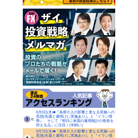
8月6日(木)■『為替介入の影響と更なる実施への
思惑(先週と週明けに実施あり)』と『イラン情
勢』、そして『明日に米国の雇用統計の発表を
控える点』に注目！(羊飼い)
8月5日(水)■『為替介入の影響と更なる実施への
思惑(先週と週明けに実施あり)』と『イラン情