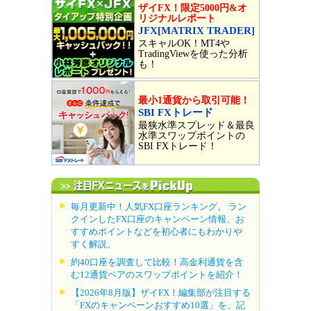
ザイFX！限定5000円&オ
リジナルレポート
JFX[MATRIX TRADER]
スキャルOK！MT4や
TradingViewを使った分析
も！
最小1通貨から取引可能！
SBI FXトレード
最狭水準スプレッド＆最良
水準スワップポイントの
SBI FXトレード！
毎月更新中！人気FX口座ランキング。 ラン
クインしたFX口座のキャンペーン情報、お
すすめポイントなどを初心者にもわかりや
すく解説。
約40口座を調査して比較！高金利通貨を含
む12通貨ペアのスワップポイントを紹介！
【2026年8月版】ザイFX！編集部が注目する
「FXのキャンペーンおすすめ10選」を、記