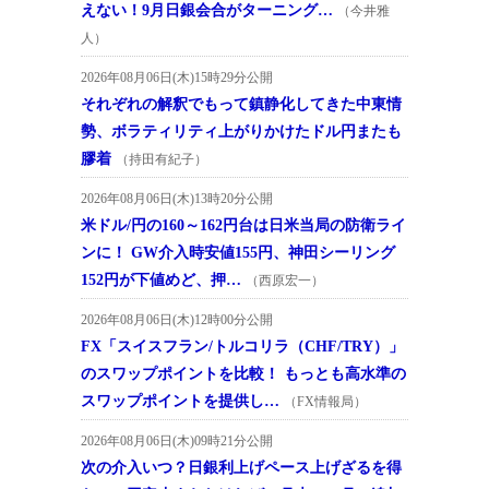
えない！9月日銀会合がターニング…
（今井雅
人）
2026年08月06日(木)15時29分公開
それぞれの解釈でもって鎮静化してきた中東情
勢、ボラティリティ上がりかけたドル円またも
膠着
（持田有紀子）
2026年08月06日(木)13時20分公開
米ドル/円の160～162円台は日米当局の防衛ライ
ンに！ GW介入時安値155円、神田シーリング
152円が下値めど、押…
（西原宏一）
2026年08月06日(木)12時00分公開
FX「スイスフラン/トルコリラ（CHF/TRY）」
のスワップポイントを比較！ もっとも高水準の
スワップポイントを提供し…
（FX情報局）
2026年08月06日(木)09時21分公開
次の介入いつ？日銀利上げペース上げざるを得