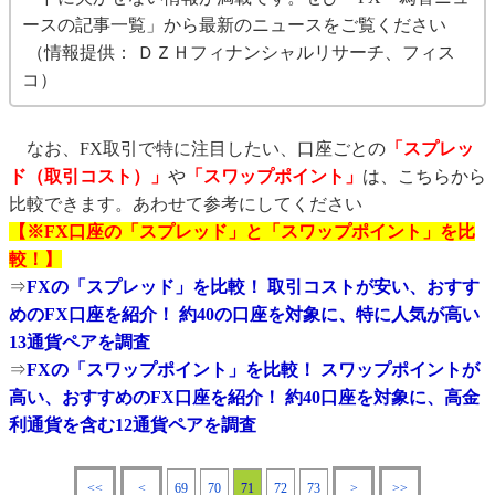
ースの記事一覧」から最新のニュースをご覧ください
（情報提供： ＤＺＨフィナンシャルリサーチ、フィス
コ）
なお、FX取引で特に注目したい、口座ごとの
「スプレッ
ド（取引コスト）」
や
「スワップポイント」
は、こちらから
比較できます。あわせて参考にしてください
【※FX口座の「スプレッド」と「スワップポイント」を比
較！】
⇒
FXの「スプレッド」を比較！ 取引コストが安い、おすす
めのFX口座を紹介！ 約40の口座を対象に、特に人気が高い
13通貨ペアを調査
⇒
FXの「スワップポイント」を比較！ スワップポイントが
高い、おすすめのFX口座を紹介！ 約40口座を対象に、高金
利通貨を含む12通貨ペアを調査
<<
<
69
70
71
72
73
>
>>