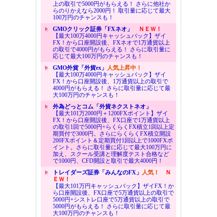
上の取引で5000円がもらえる！ さらに他社か
らのりかえなら2000円！ 取引量に応じて最大
100万円のチャンスも！
GMOクリック証券「FXネオ」
ＮＥＷ！
【最大100万4000円キャッシュバック】ザイ
FX！から口座開設後、FXネオで1万通貨以上
の取引で4000円がもらえる！ さらに取引量に
応じて最大100万円のチャンスも！
GMO外貨「外貨ex」
人気上昇中！
【最大100万4000円キャッシュバック】ザイ
FX！から口座開設後、1万通貨以上の取引で
4000円がもらえる！ さらに取引量に応じて最
大100万円のチャンスも！
外為どっとコム「外貨ネクストネオ」
【最大101万2000円＋1200FXポイント】ザイ
FX！から口座開設後、FX口座で1万通貨以上
の取引1回で5000円+らくらくFX積立1回以上定
期買付で3000円。さらにらくらくFX積立開設
200FXポイント＆定期買付1回以上で1000FXポ
イント。さらに取引量に応じて最大100万円に
加え、スクール受講と理解度テスト合格など
で1000円、CFD開設と取引で最大4000円！
トレイダーズ証券「みんなのFX」
人気！
Ｎ
ＥＷ！
【最大101万円キャッシュバック】ザイFX！か
ら口座開設後、FX口座で5万通貨以上の取引で
5000円+シストレ口座で5万通貨以上の取引で
5000円がもらえる！ さらに取引量に応じて最
大100万円のチャンスも！