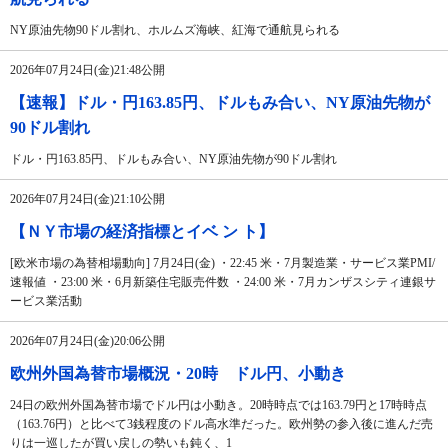
NY原油先物90ドル割れ、ホルムズ海峡、紅海で通航見られる
2026年07月24日(金)21:48公開
【速報】ドル・円163.85円、ドルもみ合い、NY原油先物が
90ドル割れ
ドル・円163.85円、ドルもみ合い、NY原油先物が90ドル割れ
2026年07月24日(金)21:10公開
【ＮＹ市場の経済指標とイベ ン ト】
[欧米市場の為替相場動向] 7月24日(金) ・22:45 米・7月製造業・サービス業PMI/
速報値 ・23:00 米・6月新築住宅販売件数 ・24:00 米・7月カンザスシティ連銀サ
ービス業活動
2026年07月24日(金)20:06公開
欧州外国為替市場概況・20時 ドル円、小動き
24日の欧州外国為替市場でドル円は小動き。20時時点では163.79円と17時時点
（163.76円）と比べて3銭程度のドル高水準だった。欧州勢の参入後に進んだ売
りは一巡したが買い戻しの勢いも鈍く、1