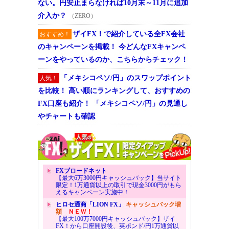
ない。円安止まらなければ10月末～11月に追加
介入か？
（ZERO）
ザイFX！で紹介している全FX会社
おすすめ！
のキャンペーンを掲載！ 今どんなFXキャンペ
ーンをやっているのか、こちらからチェック！
「メキシコペソ/円」のスワップポイント
人気！
を比較！ 高い順にランキングして、おすすめの
FX口座も紹介！ 「メキシコペソ/円」の見通し
やチャートも確認
FXブロードネット
【最大6万3000円キャッシュバック】当サイト
限定！1万通貨以上の取引で現金3000円がもら
えるキャンペーン実施中！
ヒロセ通商「LION FX」
キャッシュバック増
額
ＮＥＷ！
【最大100万7000円キャッシュバック】ザイ
FX！から口座開設後、英ポンド/円1万通貨以