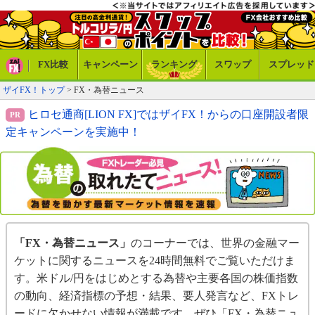
FX比較
キャンペーン
ランキング
スワップ
スプレッド
ザイFX！トップ
> FX・為替ニュース
ヒロセ通商[LION FX]ではザイFX！からの口座開設者限
定キャンペーンを実施中！
「FX・為替ニュース」
のコーナーでは、世界の金融マー
ケットに関するニュースを24時間無料でご覧いただけま
す。米ドル/円をはじめとする為替や主要各国の株価指数
の動向、経済指標の予想・結果、要人発言など、FXトレ
ードに欠かせない情報が満載です。ぜひ「FX・為替ニュ