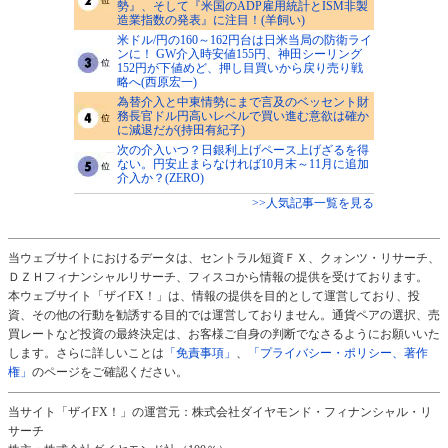
勢』、そして『米国のADP雇用統計とISM非製
造業指数の発表』に注目！(羊飼い)
米ドル/円の160～162円台は日米当局の防衛ライ
ンに！ GW介入時安値155円、神田シーリング
152円が下値めど、押し目買いから戻り売り戦
略へ(西原宏一)
為替介入と中東情勢にまで言及のベッセント財
務長官ドル円高いレベルで買い進む意欲は確か
に減退だが(持田有紀子)
次の介入いつ？日銀利上げペース上げざるを得
ない。円安止まらなければ10月末～11月に追加
介入か？(ZERO)
>>人気記事一覧を見る
当ウェブサイトにおけるデータは、セントラル短資ＦＸ、クォンツ・リサーチ、
ＤＺＨフィナンシャルリサーチ、フィスコから情報の提供を受けております。
本ウェブサイト「ザイFX！」は、情報の提供を目的として運営しており、投
資、その他の行動を勧誘する目的では運営しておりません。通貨ペアの選択、売
買レートなど投資の最終決定は、お客様ご自身の判断でなさるようにお願いいた
します。さらに詳しいことは
「免責事項」
、
「プライバシー・ポリシー、著作
権」
のページをご確認ください。
当サイト「ザイFX！」の運営元：株式会社ダイヤモンド・フィナンシャル・リ
サーチ