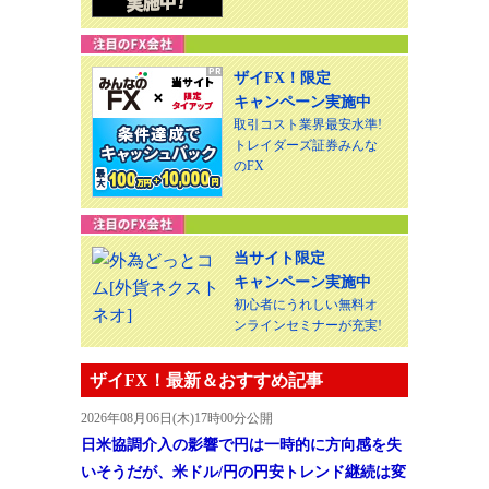
ザイFX！限定
キャンペーン実施中
取引コスト業界最安水準!
トレイダーズ証券みんな
のFX
当サイト限定
キャンペーン実施中
初心者にうれしい無料オ
ンラインセミナーが充実!
ザイFX！最新＆おすすめ記事
2026年08月06日(木)17時00分公開
日米協調介入の影響で円は一時的に方向感を失
いそうだが、米ドル/円の円安トレンド継続は変