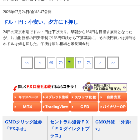
2026年07月24日(金)18:47公開
ドル・円：小安い、夕方に下押し
24日の東京市場でドル・円は下げ渋り。早朝から164円を目指す展開となった
が、片山財務相の円安牽制で163円93銭から下落基調に。その後円買いは抑制さ
れドルは値を戻した。午後は原油相場と米長期金利…
<<
<
69
70
71
72
73
>
>>
GMOクリック証券
セントラル短資ＦＸ
GMO外貨 「外貨e
「FXネオ」
「ＦＸダイレクトプ
x」
ラス」