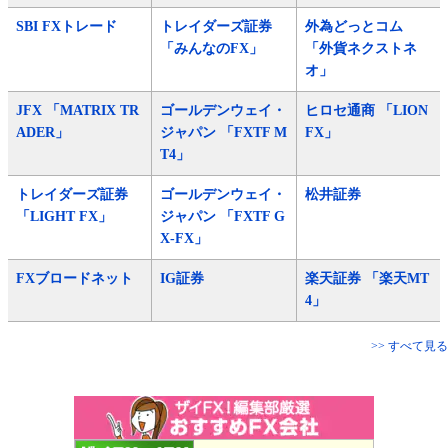
SBI FXトレード
トレイダーズ証券
外為どっとコム
「みんなのFX」
「外貨ネクストネ
オ」
JFX 「MATRIX TR
ゴールデンウェイ・
ヒロセ通商 「LION
ADER」
ジャパン 「FXTF M
FX」
T4」
トレイダーズ証券
ゴールデンウェイ・
松井証券
「LIGHT FX」
ジャパン 「FXTF G
X-FX」
FXブロードネット
IG証券
楽天証券 「楽天MT
4」
>> すべて見る