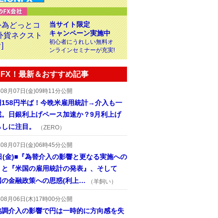
当サイト限定
キャンペーン実施中
初心者にうれしい無料オ
ンラインセミナーが充実!
FX！最新＆おすすめ記事
年08月07日(金)09時11分公開
円158円半ば！今晩米雇用統計→介入も一
戒。日銀利上げペース加速か？9月利上げ
らしに注目。
（ZERO）
年08月07日(金)06時45分公開
日(金)■『為替介入の影響と更なる実施への
』と『米国の雇用統計の発表』、そして
国の金融政策への思惑(利上…
（羊飼い）
年08月06日(木)17時00分公開
協調介入の影響で円は一時的に方向感を失