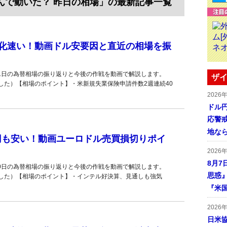
なんで動いた？ 昨日の相場」の最新記事一覧
化速い！動画ドル安要因と直近の相場を振
21日の為替相場の振り返りと今後の作戦を動画で解説します。
ザイ
した）【相場のポイント】・米新規失業保険申請件数2週連続40
2026
ドル
応警
地な
円も安い！動画ユーロドル売買損切りポイ
2026
8月7
20日の為替相場の振り返りと今後の作戦を動画で解説します。
思惑
した）【相場のポイント】・インテル好決算、見通しも強気
『米
2026
日米