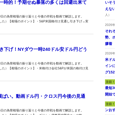
一時的！予期せぬ暴落の多くは回避出来て
いそ
えな
人）
19日の為替相場の振り返りと今後の作戦を動画で解説します。
した）【相場のポイント】・S&P米国格付け見通し引き下げ→実
2026
それ
勢、
膠着
き下げ！NYダウ一時240ドル安ドル円どう
2026
米ドル
18日の為替相場の振り返りと今後の作戦を動画で解説します。
インに
した）【相場のポイント】・米格付け会社S&Pが米国の格付け見
グ15
注目！
最短
開始
い横ばい。動画ドル円・クロス円今後の見通
注目！
ンおす
15日の為替相場の振り返りと今後の作戦を動画で解説します。