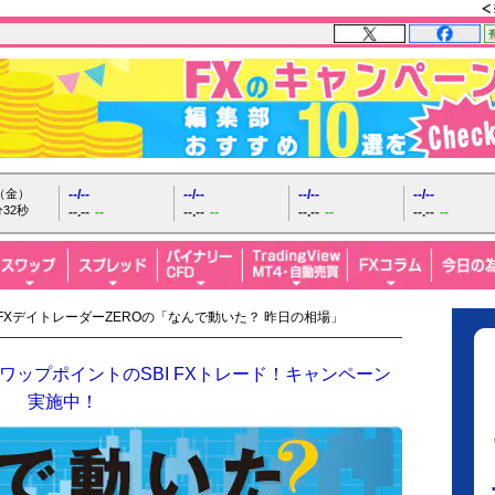
日（金）
--/--
--/--
--/--
--/--
33秒
--.--
--
--.--
--
--.--
--
--.--
--
 FXデイトレーダーZEROの「なんで動いた？ 昨日の相場」
ップポイントのSBI FXトレード！キャンペーン
実施中！