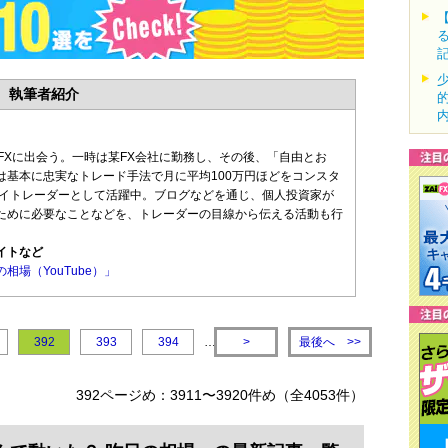
執筆者紹介
FXに出会う。一時は某FX会社に勤務し、その後、「自由とお
は基本に忠実なトレード手法で月に平均100万円ほどをコンスタ
デイトレーダーとして活躍中。ブログなどを通じ、個人投資家が
ために必要なことなどを、トレーダーの目線から伝える活動も行
イトなど
相場（YouTube）」
最後へ
392
393
394
…
>
>>
392ページめ：3911〜3920件め（全4053件）