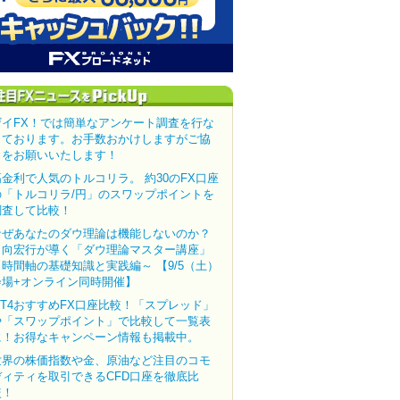
ザイFX！では簡単なアンケート調査を行な
っております。お手数おかけしますがご協
力をお願いいたします！
高金利で人気のトルコリラ。 約30のFX口座
の「トルコリラ/円」のスワップポイントを
調査して比較！
なぜあなたのダウ理論は機能しないのか？
田向宏行が導く「ダウ理論マスター講座」
～時間軸の基礎知識と実践編～ 【9/5（土）
会場+オンライン同時開催】
MT4おすすめFX口座比較！「スプレッド」
や「スワップポイント」で比較して一覧表
に！お得なキャンペーン情報も掲載中。
世界の株価指数や金、原油など注目のコモ
ディティを取引できるCFD口座を徹底比
較！