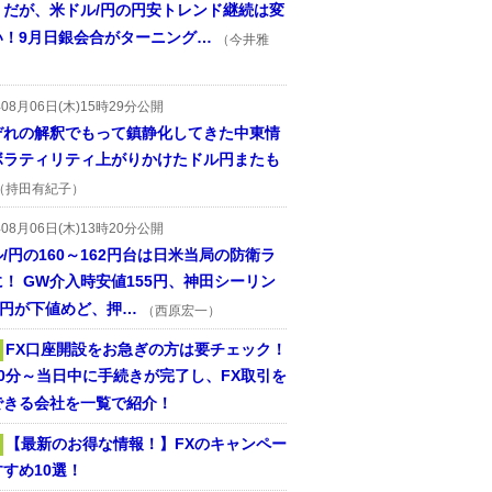
うだが、米ドル/円の円安トレンド継続は変
い！9月日銀会合がターニング…
（今井雅
年08月06日(木)15時29分公開
ぞれの解釈でもって鎮静化してきた中東情
ボラティリティ上がりかけたドル円またも
（持田有紀子）
年08月06日(木)13時20分公開
/円の160～162円台は日米当局の防衛ラ
！ GW介入時安値155円、神田シーリン
2円が下値めど、押…
（西原宏一）
FX口座開設をお急ぎの方は要チェック！
30分～当日中に手続きが完了し、FX取引を
できる会社を一覧で紹介！
【最新のお得な情報！】FXのキャンペー
すめ10選！