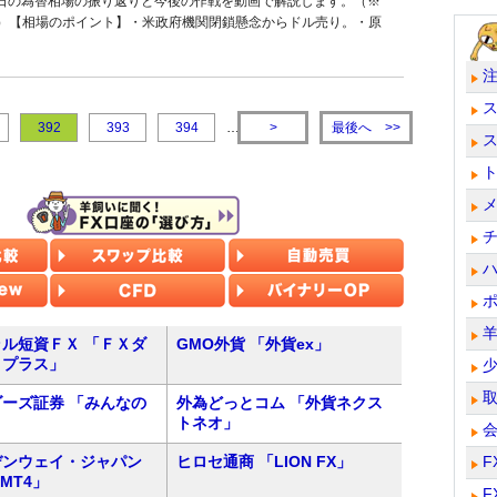
8日の為替相場の振り返りと今後の作戦を動画で解説します。（※
）【相場のポイント】・米政府機関閉鎖懸念からドル売り。・原
最後へ
392
393
394
…
>
>>
ル短資ＦＸ 「ＦＸダ
GMO外貨 「外貨ex」
トプラス」
ーズ証券 「みんなの
外為どっとコム 「外貨ネクス
トネオ」
デンウェイ・ジャパン
ヒロセ通商 「LION FX」
F
 MT4」
F