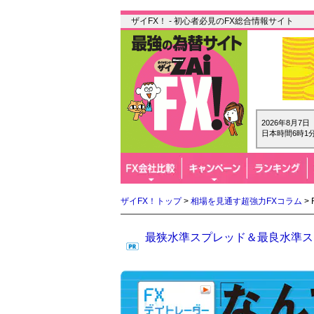
ザイFX！ - 初心者必見のFX総合情報サイト
2026年8月7
日本時間6時1分
ザイFX！トップ
>
相場を見通す超強力FXコラム
>
最狭水準スプレッド＆最良水準スワ