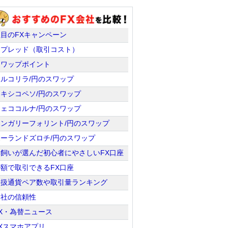
注目のFXキャンペーン
スプレッド（取引コスト）
スワップポイント
トルコリラ/円のスワップ
メキシコペソ/円のスワップ
チェココルナ/円のスワップ
ハンガリーフォリント/円のスワップ
ポーランドズロチ/円のスワップ
羊飼いが選んだ初心者にやさしいFX口座
少額で取引できるFX口座
取扱通貨ペア数や取引量ランキング
会社の信頼性
X・為替ニュース
Xスマホアプリ