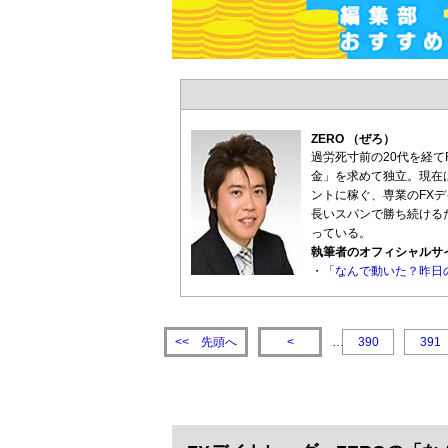
ZERO （ぜろ）
過労死寸前の20代を経て
金」を求めて独立。現在
ントに稼ぐ、専業のFX
長いスパンで勝ち続ける
っている。
執筆者のオフィシャルサ
・
「なんで動いた？昨日の
先頭へ
<<
<
…
390
391