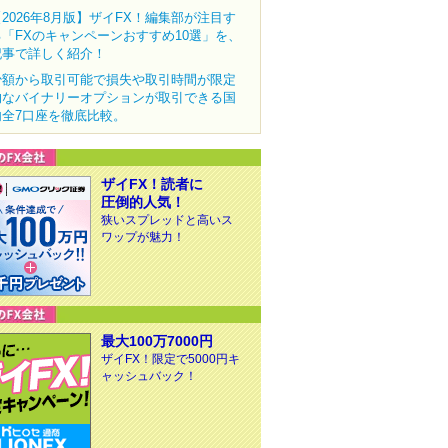
【2026年8月版】ザイFX！編集部が注目す
る「FXのキャンペーンおすすめ10選」を、
記事で詳しく紹介！
少額から取引可能で損失や取引時間が限定
的なバイナリーオプションが取引できる国
内全7口座を徹底比較。
ザイFX！読者に
圧倒的人気！
狭いスプレッドと高いス
ワップが魅力！
最大100万7000円
ザイFX！限定で5000円キ
ャッシュバック！