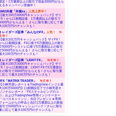
限定！1万通貨以上の取引で現金3000円がもら
えるキャンペーン実施中！
GMO外貨「外貨ex」
人気上昇中！
【最大100万4000円キャッシュバック】ザイ
FX！から口座開設後、1万通貨以上の取引で
4000円がもらえる！ さらに取引量に応じて最
大100万円のチャンスも！
トレイダーズ証券「みんなのFX」
人気！
Ｎ
ＥＷ！
【最大101万円キャッシュバック】ザイFX！
から口座開設後、FX口座で5万通貨以上の取引
で5000円+シストレ口座で5万通貨以上の取引
で5000円がもらえる！ さらに取引量に応じて
最大100万円のチャンスも！
トレイダーズ証券「LIGHT FX」
ＮＥＷ！
【最大100万3000円キャッシュバック】ザイ
FX！から口座開設後、LIGHT FXで5万通貨以
上の取引で3000円がもらえる！さらに取引量
に応じて最大100万円のチャンスも！
JFX「MATRIX TRADER」
ＮＥＷ！
【小林芳彦レポート＆TradingViewインジと最
大100万5000円】口座開設完了で小林芳彦オ
リジナルレポート「FXスキャルピングのコ
ツ」およびTradingView専用インジケーター
「コバスキャインジ」当日プレゼント＆専用
フォームからの申込と合計1万通貨以上の新規
取引で5000円キャッシュバック！さらに取引
量に応じて最大100万円のチャンスも！