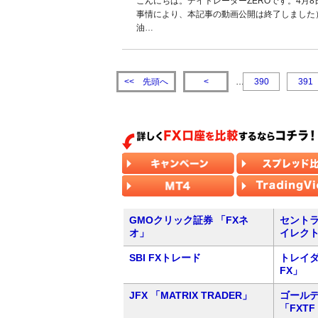
こんにちは。デイトレーダーZEROです。4月
事情により、本記事の動画公開は終了しました
油…
先頭へ
<<
<
…
390
391
GMOクリック証券 「FXネ
セントラ
オ」
イレク
SBI FXトレード
トレイダ
FX」
JFX 「MATRIX TRADER」
ゴール
「FXTF