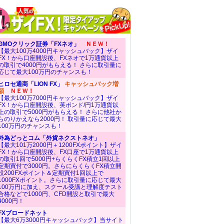
GMOクリック証券「FXネオ」
ＮＥＷ！
【最大100万4000円キャッシュバック】ザイ
FX！から口座開設後、FXネオで1万通貨以上
の取引で4000円がもらえる！ さらに取引量に
応じて最大100万円のチャンスも！
ヒロセ通商「LION FX」
キャッシュバック増
額
ＮＥＷ！
【最大100万7000円キャッシュバック】ザイ
FX！から口座開設後、英ポンド/円1万通貨以
上の取引で5000円がもらえる！ さらに他社か
らのりかえなら2000円！ 取引量に応じて最大
100万円のチャンスも！
外為どっとコム「外貨ネクストネオ」
【最大101万2000円＋1200FXポイント】ザイ
FX！から口座開設後、FX口座で1万通貨以上
の取引1回で5000円+らくらくFX積立1回以上
定期買付で3000円。さらにらくらくFX積立開
設200FXポイント＆定期買付1回以上で
1000FXポイント。さらに取引量に応じて最大
100万円に加え、スクール受講と理解度テスト
合格などで1000円、CFD開設と取引で最大
4000円！
FXブロードネット
【最大6万3000円キャッシュバック】当サイト