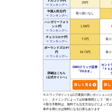
トルコリラ/円
26円
⇒
ランキングへ
中国人民元/円
取り扱いなし
⇒
ランキングへ
ハンガリーフォリ
ント/円
1.58円
⇒
ランキングへ
チェココルナ/円
7.2円
取り
⇒
ランキングへ
ポーランドズロチ/
円
34.73円
取り
⇒
ランキングへ
セント
GMOクリック証券
「ＦＸ
「FXネオ」
詳細はこちら
（公式サイトへ）
※スワップポイントは1万通貨の買いポジションに
い）。タイミングによっては対象期間として「前
※取引手数料は、無料でも注文方法などによっては
条件を満たせば無料になる口座もあります