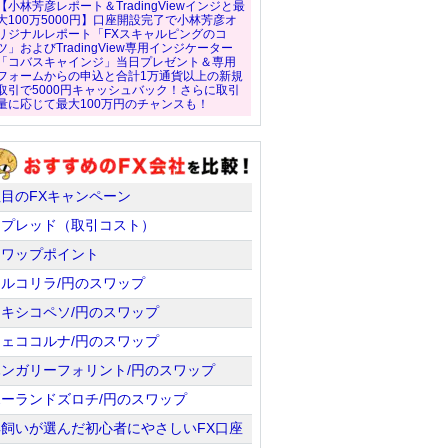
単位＝100通貨)
の他、一部の新興国通
【小林芳彦レポート＆TradingViewインジと最
貨)
は1万通貨)
貨も異なる）
大100万5000円】口座開設完了で小林芳彦オ
リジナルレポート「FXスキャルピングのコ
ツ」およびTradingView専用インジケーター
「コバスキャインジ」当日プレゼント＆専用
34ペア
100ペア
41ペア
38ペア
フォームからの申込と合計1万通貨以上の新規
取引で5000円キャッシュバック！さらに取引
無料
無料
無料
無料
量に応じて最大100万円のチャンスも！
137.9円
102.2円
153.13円
157.37円
65.63円
40.93円
71.93円
71.33円
注目のFXキャンペーン
スプレッド（取引コスト）
172.33円
146.07円
170.3円
173.97円
スワップポイント
108.6円
96.9円
111.6円
109.73円
トルコリラ/円のスワップ
メキシコペソ/円のスワップ
36.7円
23.73円
38.23円
35.3円
チェココルナ/円のスワップ
14.7円
12.77円
14円
14.1円
ハンガリーフォリント/円のスワップ
ポーランドズロチ/円のスワップ
13.77円
13.77円
15円
13.1円
羊飼いが選んだ初心者にやさしいFX口座