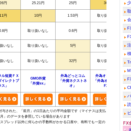
26円
25.21円
25円
30円
11円
10円
1.53円
取り扱いなし
F
0.8円
取り扱いなし
0.6円
取り扱いなし
F
扱いなし
取り扱いなし
5円
取り扱いなし
扱いなし
取り扱いなし
32円
取り扱いなし
T
M
ラル短資ＦＸ
外為どっとコム
外為オンライン
GMO外貨
ダイレクトプ
「外貨ネクストネ
「外為オンライン
「外貨ex」
ラス」
オ」
FX」
C
付与された、「前月」の1日あたりの平均金額です（マイナスは支払
々月」のデータを参照している場合があります
スプレッド以外に何らかの手数料がかかる口座や、有料でも一定の