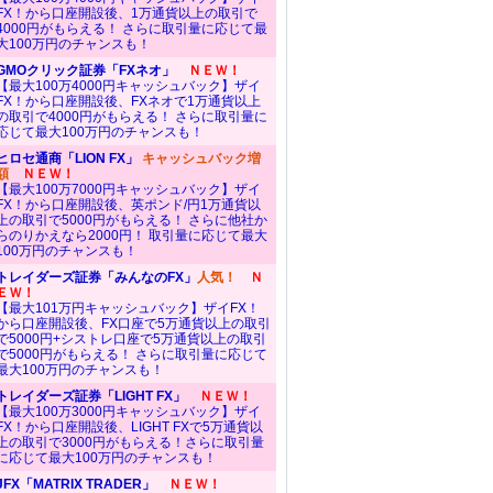
FX！から口座開設後、1万通貨以上の取引で
4000円がもらえる！ さらに取引量に応じて最
大100万円のチャンスも！
GMOクリック証券「FXネオ」
ＮＥＷ！
【最大100万4000円キャッシュバック】ザイ
FX！から口座開設後、FXネオで1万通貨以上
の取引で4000円がもらえる！ さらに取引量に
応じて最大100万円のチャンスも！
ヒロセ通商「LION FX」
キャッシュバック増
JFX
トレイダーズ証券
SBI FXトレード
IG証券
額
ＮＥＷ！
「MATRIX
「みんなのFX」
【最大100万7000円キャッシュバック】ザイ
TRADER」
⇒詳細はこちら
⇒詳細はこちら
FX！から口座開設後、英ポンド/円1万通貨以
⇒詳細はこちら
⇒詳細はこちら
上の取引で5000円がもらえる！ さらに他社か
らのりかえなら2000円！ 取引量に応じて最大
100万円のチャンスも！
トレイダーズ証券「みんなのFX」
人気！
Ｎ
ＥＷ！
【最大100万5000円
【最大101万円キャッシュバック】ザイFX！
から口座開設後、FX口座で5万通貨以上の取引
キャッシュバック
最大100万円1000
【最大101万円キ
で5000円+シストレ口座で5万通貨以上の取引
【最大5万円特典】
+オリジナルレポー
キャッシュバック
ッシュバック】
で5000円がもらえる！ さらに取引量に応じて
ト+TradingView専
最大100万円のチャンスも！
用インジケーター】
トレイダーズ証券「LIGHT FX」
ＮＥＷ！
【最大100万3000円キャッシュバック】ザイ
FX！から口座開設後、LIGHT FXで5万通貨以
上の取引で3000円がもらえる！さらに取引量
1000通貨
1000通貨
1000通貨
に応じて最大100万円のチャンスも！
1通貨
(※ハンガリーフォリ
(※メキシコペソ/円な
(※ハンガリーフォリ
※韓国ウォン/円は1
ント/円は1万通貨。そ
JFX「MATRIX TRADER」
ＮＥＷ！
ど6通貨ペアは1万通
ント/円など2通貨ペ