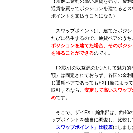
（※逆に金利の高い通貨を売り、金利
通貨を買ってポジションを建てるとス
ポイントを支払うことになる）
スワップポイントは、建てたポジシ
たびに発生するので、通貨ペアのうち
ポジションを建てた場合、そのポジシ
を得ることができる
のです。
FX取引の収益源の1つとして魅力的
額）は固定されておらず、各国の金利
じ通貨ペアであってもFX口座によっ
取引するなら、
安定して高いスワップ
め
です。
そこで、ザイFX！編集部は、約40の
ップポイントを独自に調査し、比較し
「スワップポイント」比較表
にしまし