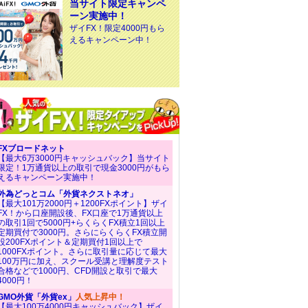
当サイト限定キャンペ
ーン実施中！
ザイFX！限定4000円もら
えるキャンペーン中！
FXブロードネット
【最大6万3000円キャッシュバック】当サイト
限定！1万通貨以上の取引で現金3000円がもら
えるキャンペーン実施中！
外為どっとコム「外貨ネクストネオ」
【最大101万2000円＋1200FXポイント】ザイ
FX！から口座開設後、FX口座で1万通貨以上
の取引1回で5000円+らくらくFX積立1回以上
定期買付で3000円。さらにらくらくFX積立開
設200FXポイント＆定期買付1回以上で
1000FXポイント。さらに取引量に応じて最大
100万円に加え、スクール受講と理解度テスト
合格などで1000円、CFD開設と取引で最大
4000円！
GMO外貨「外貨ex」
人気上昇中！
【最大100万4000円キャッシュバック】ザイ