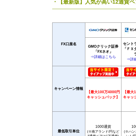
・【最新版】人気が高い12通貨
セント
FX口座名
GMOクリック証券
「ＦＸ
「FXネオ」
⇒詳細はこちら
⇒詳
キャンペーン情報
【最大100万4000円
【最大1
キャッシュバック】
キャッ
1000通貨
1
最低取引単位
(※南アランド/円など
(※ハ