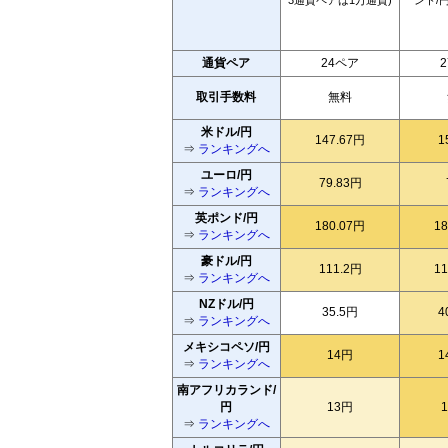
3通貨ペアは1万通貨)
ント/
通貨ペア
24ペア
取引手数料
無料
米ドル/円
147.67円
1
⇒
ランキングへ
ユーロ/円
79.83円
⇒
ランキングへ
英ポンド/円
180.07円
1
⇒
ランキングへ
豪ドル/円
111.2円
1
⇒
ランキングへ
NZドル/円
35.5円
4
⇒
ランキングへ
メキシコペソ/円
14円
1
⇒
ランキングへ
南アフリカランド/
円
13円
⇒
ランキングへ