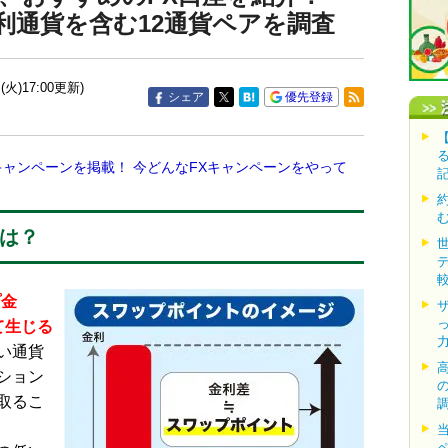
利通貨を含む12通貨ペアを調査
(火)17:00更新)
シェア
優先登録
キャンペーンを掲載！ 今どんなFXキャンペーンをやって
とは？
プ金
て生じる
い通貨
ション
取るこ