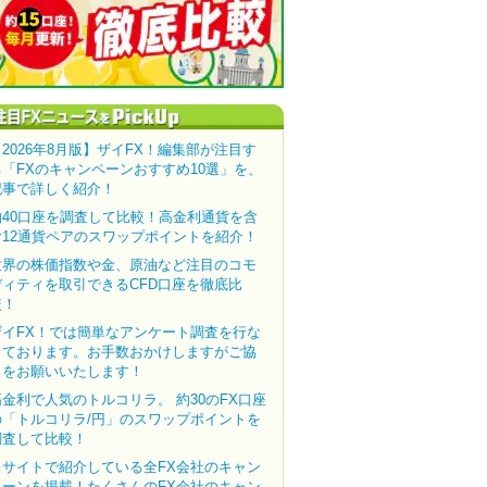
【2026年8月版】ザイFX！編集部が注目す
る「FXのキャンペーンおすすめ10選」を、
記事で詳しく紹介！
約40口座を調査して比較！高金利通貨を含
む12通貨ペアのスワップポイントを紹介！
世界の株価指数や金、原油など注目のコモ
ディティを取引できるCFD口座を徹底比
較！
ザイFX！では簡単なアンケート調査を行な
っております。お手数おかけしますがご協
力をお願いいたします！
高金利で人気のトルコリラ。 約30のFX口座
の「トルコリラ/円」のスワップポイントを
調査して比較！
当サイトで紹介している全FX会社のキャン
ペーンを掲載！たくさんのFX会社のキャン