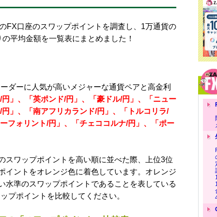
のFX口座のスワップポイントを調査し、1万通貨の
X」
りの平均金額を一覧表にまとめました！
 GX-FX」
ーダーに人気が高いメジャーな通貨ペアと高金利
/円」、「英ポンド/円」、「豪ドル/円」、「ニュー
＆A
/円」、「南アフリカランド/円」、「トルコリラ/
の？
ーフォリント/円」、「チェココルナ/円」、「ポー
の場合と「支払い」の場合がある？
。
為替変動には注意が必要？
スワップポイントを高い順に並べた際、上位3位
ー」はどこで見られるの？
ポイントをオレンジ色に着色しています。オレンジ
金できるFX口座は？
い水準のスワップポイントであることを表している
ワップポイントを比較してください。