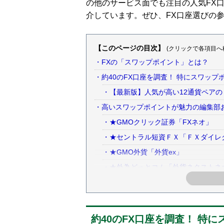
の他のサービス面でも注目の人気FX
介しています。ぜひ、FX口座選びの
【このページの目次】
(クリックで各項目へ
・FXの「スワップポイント」とは？
・約40のFX口座を調査！ 特にスワッ
・【最新版】人気が高い12通貨ペア
・高いスワップポイントが魅力の編集部お
・★GMOクリック証券「FXネオ」
・★セントラル短資ＦＸ「ＦＸダイレ
・★GMO外貨「外貨ex」
・★外為どっとコム「外貨ネクストネ
・★SBI FXトレード
・★JFX「MATRIX TRADER」
・★トレイダーズ証券「みんなのFX」
約40のFX口座を調査！ 特