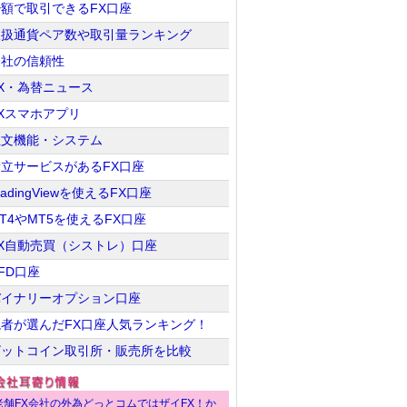
少額で取引できるFX口座
24円
18.75円
25円
25.1円
取扱通貨ペア数や取引量ランキング
1.57円
0.17円
10円
4.27円
会社の信頼性
X・為替ニュース
取り扱いなし
0.57円
取り扱いなし
0.6円
Xスマホアプリ
注文機能・システム
取り扱いなし
-1.1円
5.27円
4.85円
積立サービスがあるFX口座
32.63円
33.14円
取り扱いなし
32円
radingViewを使えるFX口座
T4やMT5を使えるFX口座
JFX
トレイダーズ証券
FX自動売買（シストレ）口座
「MATRIX
SBI FXトレード
IG証券
「みんなのFX」
TRADER」
FD口座
バイナリーオプション口座
読者が選んだFX口座人気ランキング！
ビットコイン取引所・販売所を比較
老舗FX会社の外為どっとコムではザイFX！か