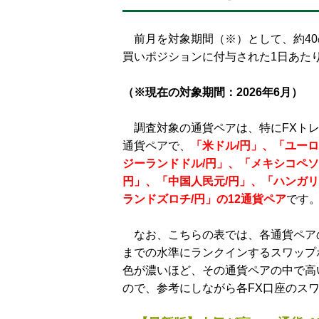
・★FXブロードネット
・★ヒロセ通商「LION FX」
前月を対象期間（※）として、約40
・★インヴァスト証券「トライオートF
買いポジションに付与された1日あた
・★トレイダーズ証券「LIGHT FX」
・★ゴールデンウェイ・ジャパン「FXTF
（※現在の対象期間：2026年6月）
・★SBI証券「SBI FX」
調査対象の通貨ペアは、特にFXトレ
・★楽天証券「楽天FX」
通貨ペアで、
「米ドル/円」、「ユーロ
・FXの「スワップポイント」に関するQ
ジーランドドル/円」、「メキシコペソ
・スワップポイントは、いつ発生する
円」、「中国人民元/円」、「ハンガリ
・スワップポイントには「受け取り」
ランドズロチ/円」の12通貨ペア
です
・スワップポイントを狙った取引でも
なお、こちらの表では、各通貨ペアの
・FXの「スワップポイントカレンダ
までの水準にランクインするスワップ
・スワップポイントを振り替えて、出
色が濃いほど、その通貨ペアの中で高
ので、参考にしながら各FX口座のス