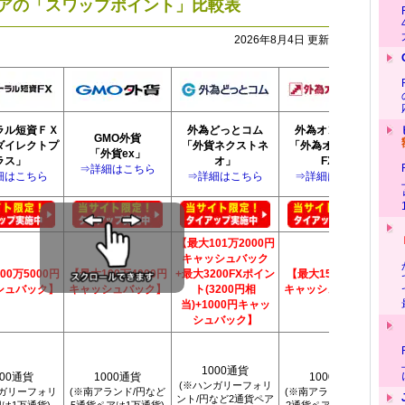
ペアの「スワップポイント」比較表
2026年8月4日 更新
ラル短資ＦＸ
外為どっとコム
外為オンライン
GMO外貨
ダイレクトプ
「外貨ネクストネ
「外為オンライン
「外貨ex」
ラス」
オ」
FX」
⇒詳細はこちら
細はこちら
⇒詳細はこちら
⇒詳細はこちら
【最大101万2000円
キャッシュバック
00万5000円
【最大100万4000円
+最大3200FXポイン
【最大15万3000円
【
シュバック】
キャッシュバック】
ト(3200円相
キャッシュバック】
円
当)+1000円キャッ
シュバック】
1000通貨
000通貨
1000通貨
1000通貨
(※ハンガリーフォリ
ンガリーフォリ
(※南アランド/円など
(※南アランド/円など
(
ント/円など2通貨ペア