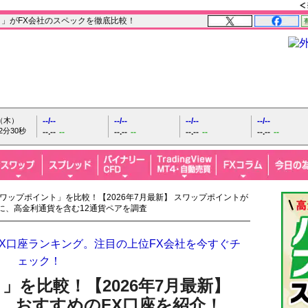
X！」がFX会社のスペックを徹底比較！
日（木）
--/--
--/--
--/--
--/--
2分31秒
--.--
--
--.--
--
--.--
--
--.--
--
スワップポイント」を比較！【2026年7月最新】 スワップポイントが
象に、高金利通貨を含む12通貨ペアを調査
X口座ランキング。注目の上位FX会社を今すぐチ
ェック！
」を比較！【2026年7月最新】
、おすすめのFX口座を紹介！