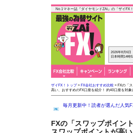
No.1マネー誌『ダイヤモンドZAi』の「ザイF
2026年8月6
日本時間14時5
ザイFX！トップ
>
FX会社おすすめ比較
> FXの「
高い、おすすめのFX口座を紹介！ 約40口座を対
毎月更新中！読者が選んだ人気F
FXの「スワップポイント
スワップポイントが高い