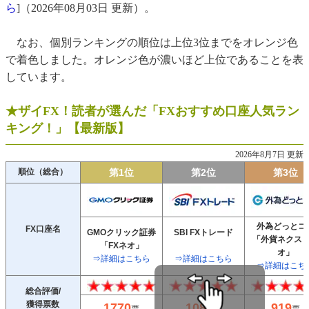
ら
]（2026年08月03日 更新）。
・FX口座に関する初心者向けのQ＆A
・FX口座の開設は無料でできますか？
なお、個別ランキングの順位は上位3位までをオレンジ色
で着色しました。オレンジ色が濃いほど上位であることを表
・FX口座開設の審査に落ちることはありますか？
しています。
・未成年でもFX口座を開設できますか？
・FX口座の申し込み手続きにかかる時間はどのくらいです
★ザイFX！読者が選んだ「FXおすすめ口座人気ラン
か？
キング！」【最新版】
・初心者がFX口座を選ぶうえで重要なポイントはなんです
か？
2026年8月7日 更新
・新規口座開設者向けのFXキャンペーンを知りたいです
順位（総合）
第1位
第2位
第3位
・FXの基礎的知識を身に着けたいです
外為どっとコ
FX口座名
GMOクリック証券
SBI FXトレード
「外貨ネクス
「FXネオ」
オ」
⇒詳細はこちら
⇒詳細はこちら
⇒詳細はこち
総合評価/
獲得票数
1770
1084
919