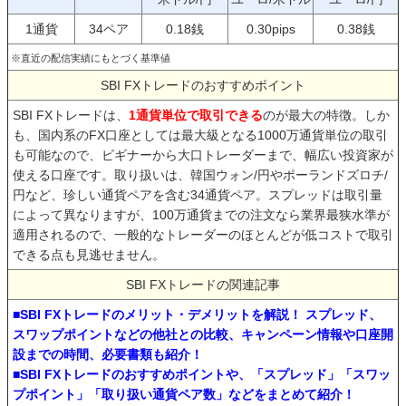
1通貨
34ペア
0.18銭
0.30pips
0.38銭
※直近の配信実績にもとづく基準値
SBI FXトレードのおすすめポイント
SBI FXトレードは、
1通貨単位で取引できる
のが最大の特徴。しか
も、国内系のFX口座としては最大級となる1000万通貨単位の取引
も可能なので、ビギナーから大口トレーダーまで、幅広い投資家が
使える口座です。取り扱いは、韓国ウォン/円やポーランドズロチ/
円など、珍しい通貨ペアを含む34通貨ペア。スプレッドは取引量
によって異なりますが、100万通貨までの注文なら業界最狭水準が
適用されるので、一般的なトレーダーのほとんどが低コストで取引
できる点も見逃せません。
SBI FXトレードの関連記事
■SBI FXトレードのメリット・デメリットを解説！ スプレッド、
スワップポイントなどの他社との比較、キャンペーン情報や口座開
設までの時間、必要書類も紹介！
■SBI FXトレードのおすすめポイントや、「スプレッド」「スワッ
プポイント」「取り扱い通貨ペア数」などをまとめて紹介！