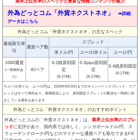
業界上位水準のスペックと豊富な情報コンテンツが魅力
外為どっとコム「外貨ネクストネオ」
⇛詳細
データはこちら
外為どっとコム「外貨ネクストネオ」の主なスペック
スプレッド
最低取引単
通貨ペア数
位
米ドル/円
ユーロ/米ドル
ユーロ/円
1000通貨
0.2銭原則固
0.3pips原則固
0.4銭原則固定
42ペア
定
定
(一部例外あ
(9-27時)
(9-27時)
(9-27時)
り)
※ユーロ/米ドル、ユーロ/円は、2026年8月29日までのキャンペーンスプレッド。スプ
レッドはすべて例外あり。相場状況により、原則固定スプレッドの配信を一時的に休
止している場合もあります
外為どっとコム「外貨ネクストネオ」のおすすめポイント
外為どっとコムの「外貨ネクストネオ」は、
業界上位水準のスプレ
ッド
に定評があり、国内系では珍しく、シンガポールドル/円、ス
ウェーデンクローナ/円などのマイナーな通貨ペアも取引できるFX