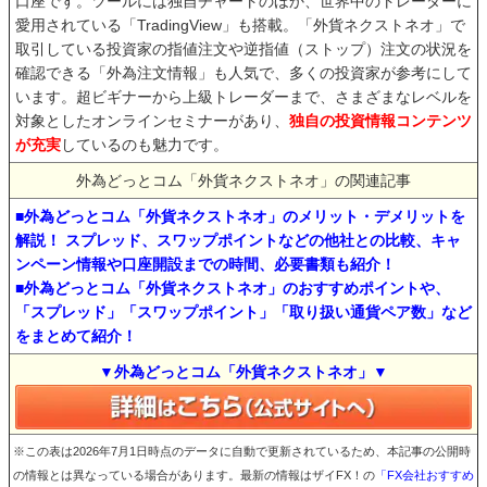
口座です。ツールには独自チャートのほか、世界中のトレーダーに
愛用されている「TradingView」も搭載。「外貨ネクストネオ」で
取引している投資家の指値注文や逆指値（ストップ）注文の状況を
確認できる「外為注文情報」も人気で、多くの投資家が参考にして
います。超ビギナーから上級トレーダーまで、さまざまなレベルを
対象としたオンラインセミナーがあり、
独自の投資情報コンテンツ
が充実
しているのも魅力です。
外為どっとコム「外貨ネクストネオ」の関連記事
■外為どっとコム「外貨ネクストネオ」のメリット・デメリットを
解説！ スプレッド、スワップポイントなどの他社との比較、キャ
ンペーン情報や口座開設までの時間、必要書類も紹介！
■外為どっとコム「外貨ネクストネオ」のおすすめポイントや、
「スプレッド」「スワップポイント」「取り扱い通貨ペア数」など
をまとめて紹介！
▼外為どっとコム「外貨ネクストネオ」▼
※この表は2026年7月1日時点のデータに自動で更新されているため、本記事の公開時
の情報とは異なっている場合があります。最新の情報はザイFX！の
「FX会社おすすめ