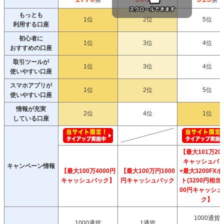
票
票
票
もっとも
1位
2位
5位
利用する口座
初心者に
1位
3位
4位
おすすめの口座
取引ツールが
1位
3位
4位
使いやすい口座
スマホアプリが
1位
2位
5位
使いやすい口座
情報が充実
2位
4位
1位
している口座
【最大101万20
キャッシュバ
キャンペーン情報
【最大100万4000円
【最大100万円1000
+最大3200FX
キャッシュバック】
円キャッシュバック
ト(3200円相当)
00円キャッシュ
ク】
1000通貨
1000通貨
1通貨