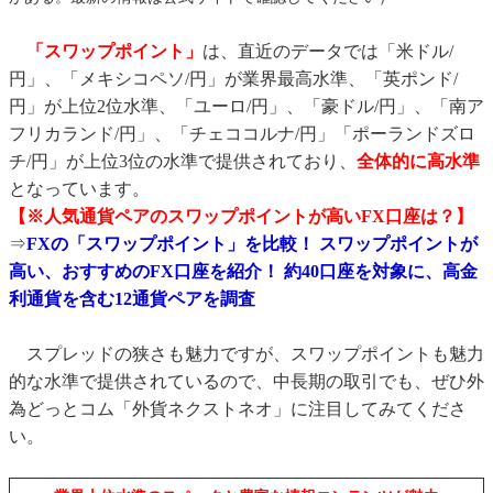
「スワップポイント」
は、直近のデータでは「米ドル/
円」、「メキシコペソ/円」が業界最高水準、「英ポンド/
円」が上位2位水準、「ユーロ/円」、「豪ドル/円」、「南ア
フリカランド/円」、「チェココルナ/円」「ポーランドズロ
チ/円」が上位3位の水準で提供されており、
全体的に高水準
となっています。
【※人気通貨ペアのスワップポイントが高いFX口座は？】
⇒
FXの「スワップポイント」を比較！ スワップポイントが
高い、おすすめのFX口座を紹介！ 約40口座を対象に、高金
利通貨を含む12通貨ペアを調査
スプレッドの狭さも魅力ですが、スワップポイントも魅力
的な水準で提供されているので、中長期の取引でも、ぜひ外
為どっとコム「外貨ネクストネオ」に注目してみてくださ
い。