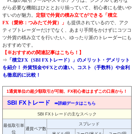
PC版の取引ツールやスマホアプリは、シンプルでありな
がら必要な機能はひととおり揃っていて、初心者にも使いや
すいのが魅力。
定額で外貨の積み立てができる「積立
FX（愛称：つみたて外貨）」
も提供されているので、アク
ティブトレーダーだけでなく、あまり手間をかけずにコツコ
ツ外貨の積み立てを行いたい、ゆったり派のトレーダーにも
おすすめです。
【※おすすめの関連記事はこちら！】
⇒
「積立FX（SBI FXトレード）」のメリット・デメリット
を紹介！ 外貨預金やFXとの違い、コスト（手数料）や金利
も徹底的に比較！
1通貨単位の超少額取引が可能、FX初心者はまずこの口座から！
SBI FXトレード
⇛詳細データはこちら
SBI FXトレードの主なスペック
スプレッド
最低取引単
通貨ペア数
位
米ドル/円
ユーロ/米ドル
ユーロ/円