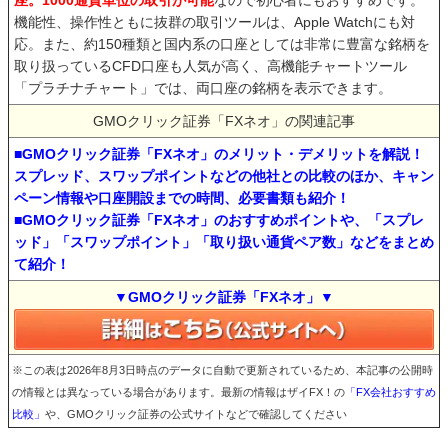
座。1000通貨単位の取引が可能
なので初心者にもおすすめです。
機能性、操作性ともに抜群の取引ツールは、Apple Watchにも対
応。また、約150種類と国内系の口座としては非常に豊富な銘柄を
取り扱っているCFD口座も人気が高く、高機能チャートツール
「プラチナチャート」では、両口座の銘柄を表示できます。
GMOクリック証券「FXネオ」の関連記事
■GMOクリック証券「FXネオ」のメリット・デメリットを解説！
スプレッド、スワップポイントなどの他社との比較のほか、キャン
ペーン情報や口座開設までの時間、必要書類も紹介！
■GMOクリック証券「FXネオ」のおすすめポイントや、「スプレ
ッド」「スワップポイント」「取り扱い通貨ペア数」などをまとめ
て紹介！
▼GMOクリック証券「FXネオ」▼
※この表は2026年8月3日時点のデータに自動で更新されているため、本記事の公開時
の情報とは異なっている場合があります。最新の情報はザイFX！の
「FX会社おすすめ
比較」
や、GMOクリック証券の公式サイトなどで確認してください