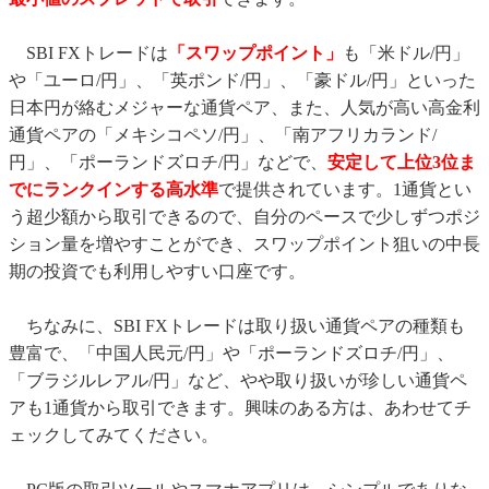
SBI FXトレードは
「スワップポイント」
も「米ドル/円」
や「ユーロ/円」、「英ポンド/円」、「豪ドル/円」といった
日本円が絡むメジャーな通貨ペア、また、人気が高い高金利
通貨ペアの「メキシコペソ/円」、「南アフリカランド/
円」、「ポーランドズロチ/円」などで、
安定して上位3位ま
でにランクインする高水準
で提供されています。1通貨とい
う超少額から取引できるので、自分のペースで少しずつポジ
ション量を増やすことができ、スワップポイント狙いの中長
期の投資でも利用しやすい口座です。
ちなみに、SBI FXトレードは取り扱い通貨ペアの種類も
豊富で、「中国人民元/円」や「ポーランドズロチ/円」、
「ブラジルレアル/円」など、やや取り扱いが珍しい通貨ペ
アも1通貨から取引できます。興味のある方は、あわせてチ
ェックしてみてください。