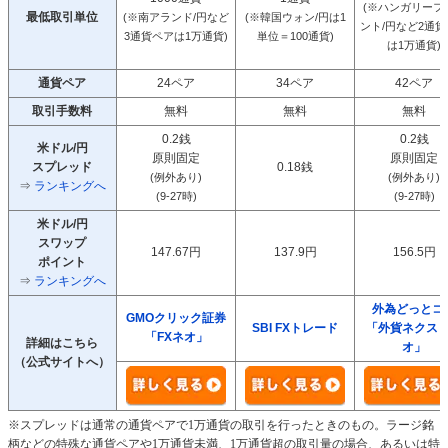
(※ハンガリーフ
最低取引単位
(※南アランド/円など
(※韓国ウォン/円は1
ント/円など2通
3通貨ペアは1万通貨)
単位＝100通貨)
は1万通貨)
通貨ペア
24ペア
34ペア
42ペア
取引手数料
無料
無料
無料
0.2銭
0.2銭
米ドル/円
原則固定
原則固定
スプレッド
0.18銭
(例外あり)
(例外あり)
⇒
ランキングへ
(9-27時)
(9-27時)
米ドル/円
スワップ
147.67円
137.9円
156.5円
ポイント
⇒
ランキングへ
外為どっとコ
GMOクリック証券
SBI FXトレード
「外貨ネクス
「FXネオ」
詳細はこちら
オ」
（公式サイトへ）
※スプレッドは通常の通貨ペアで1万通貨の取引を行ったときのもの。ラージ銘
柄などの特殊な通貨ペアや1万通貨未満、1万通貨超の取引量の場合、あるいは特