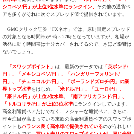
シコペソ/円」が
上位3位水準にランクイン、
その他の通貨ペ
アも多くがそれに次ぐスプレッド値で提供されています。
GMOクリック証券「FXネオ」では、原則固定スプレッド
の対象となる時間帯が9時～27時となっていますが、相場が
活発に動く時間帯は十分カバーされてるので、さほど影響は
ないでしょう。
「スワップポイント」
は、最新のデータでは
「英ポンド/
円」、「メキシコペソ/円」、「ハンガリーフォリント/
円」、「チェココルナ/円」、「ポーランドズロチ/円」の業
界トップ水準
をはじめ、
「米ドル/円」、「ユーロ/円」、
「豪ドル/円」が上位2位水準
、「南アフリカランド/円」、
「トルコリラ/円」
が上位3位水準
にランクインしています。
高金利通貨ペアだけでなく、メジャーな通貨ペア、さらに、
昨今注目が高まっている東欧の高金利通貨ペアのスワップポ
イントも
バランス良く高水準で提供されている
のがうれしい
ポイントです。
買いと売りのスワップポイントが、同じ金額