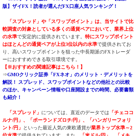
版】ザイFX！読者が選んだFX口座人気ランキング！
「スプレッド」や「スワップポイント」は、当サイトで比
較調査の対象としている多くの通貨ペアにおいて、業界上位
の水準
で安定的に提供されています。
特にスワップポイント
はほとんどの通貨ペアが上位3位以内の水準
で提供されてお
り、高いスワップポイントを狙った中長期派のFXトレーダ
ーにおすすめできる取引環境です。
【※おすすめの関連記事はこちら！】
⇒
GMOクリック証券「FXネオ」のメリット・デメリットを
解説！ スプレッド、スワップポイントなどの他社との比較
のほか、キャンペーン情報や口座開設までの時間、必要書類
も紹介！
「スプレッド」
については、直近のデータでは
「チェココ
ルナ/円」、「ポーランドズロチ/円」、「ハンガリーフォリ
ント/円」
といった最近人気の東欧通貨が
業界トップ水準～2
位水準
で提供されています。また、
「米ドル/円」、「メキ