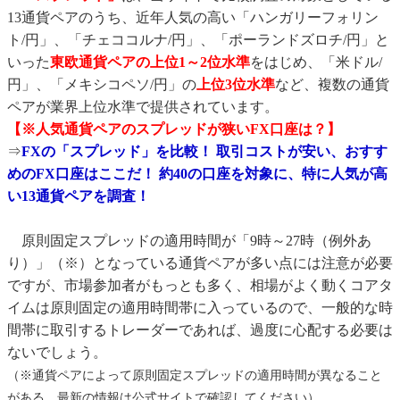
13通貨ペアのうち、近年人気の高い「ハンガリーフォリン
ト/円」、「チェココルナ/円」、「ポーランドズロチ/円」と
いった
東欧通貨ペアの上位1～2位水準
をはじめ、「米ドル/
円」、「メキシコペソ/円」の
上位3位水準
など、複数の通貨
ペアが業界上位水準で提供されています。
【※人気通貨ペアのスプレッドが狭いFX口座は？】
⇒
FXの「スプレッド」を比較！ 取引コストが安い、おすす
めのFX口座はここだ！ 約40の口座を対象に、特に人気が高
い13通貨ペアを調査！
原則固定スプレッドの適用時間が「9時～27時（例外あ
り）」（※）となっている通貨ペアが多い点には注意が必要
ですが、市場参加者がもっとも多く、相場がよく動くコアタ
イムは原則固定の適用時間帯に入っているので、一般的な時
間帯に取引するトレーダーであれば、過度に心配する必要は
ないでしょう。
（※通貨ペアによって原則固定スプレッドの適用時間が異なること
がある。最新の情報は公式サイトで確認してください）