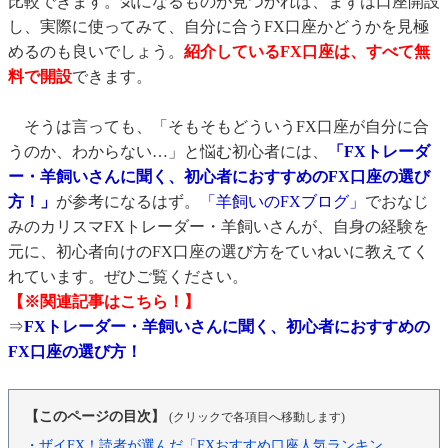
比較できます。気になるものが見つかれば、まずは口座開設
し、実際に使ってみて、自分に合うFX口座かどうかを見極
めるのも良いでしょう。
紹介しているFX口座は、すべて無
料で開設
できます。
そうは言っても、「そもそもどういうFX口座が自分に合
うのか、わからない…」と悩む初心者には、
「FXトレーダ
ー・羊飼いさんに聞く、初心者におすすめのFX口座の選び
方！」
が参考になるはず。
「羊飼いのFXブログ」
でおなじ
みのカリスマFXトレーダー・羊飼いさんが、自身の経験を
元に、初心者向けのFX口座の選び方をていねいに教えてく
れています。ぜひご覧ください。
【※関連記事はこちら！】
⇒
FXトレーダー・羊飼いさんに聞く、初心者におすすめの
FX口座の選び方！
【このページの目次】
(クリックで各項目へ移動します)
・ザイFX！読者が選んだ「FXおすすめ口座人気ランキン