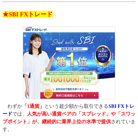
★SBI FXトレード
わずか
「1通貨」
という超少額から取引できる
SBI FXトレ
ード
では、
人気が高い通貨ペアの「スプレッド」や「スワッ
プポイント」が、継続的に業界上位の水準で提供
されていま
す。