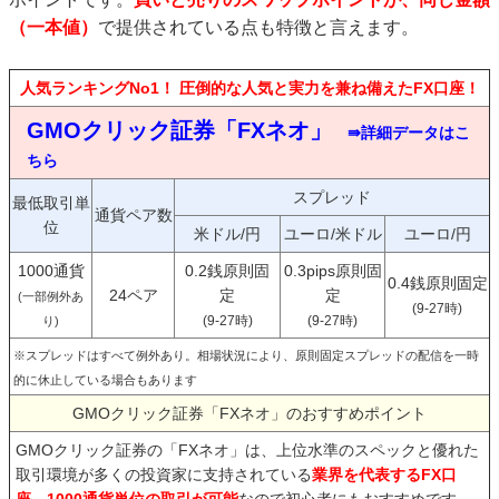
（一本値）
で提供されている点も特徴と言えます。
人気ランキングNo1！ 圧倒的な人気と実力を兼ね備えたFX口座！
GMOクリック証券「FXネオ」
⇛詳細データはこ
ちら
スプレッド
最低取引単
通貨ペア数
位
米ドル/円
ユーロ/米ドル
ユーロ/円
1000通貨
0.2銭原則固
0.3pips原則固
0.4銭原則固定
24ペア
定
定
(一部例外あ
(9-27時)
(9-27時)
(9-27時)
り)
※スプレッドはすべて例外あり。相場状況により、原則固定スプレッドの配信を一時
的に休止している場合もあります
GMOクリック証券「FXネオ」のおすすめポイント
GMOクリック証券の「FXネオ」は、上位水準のスペックと優れた
取引環境が多くの投資家に支持されている
業界を代表するFX口