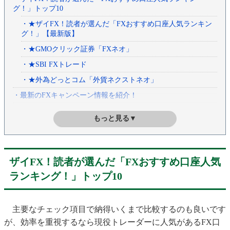
グ！」トップ10
・★ザイFX！読者が選んだ「FXおすすめ口座人気ランキン
グ！」【最新版】
・★GMOクリック証券「FXネオ」
・★SBI FXトレード
・★外為どっとコム「外貨ネクストネオ」
・最新のFXキャンペーン情報を紹介！
・FX口座を比較するときに必ずチェックしたい6項目
もっと見る▼
・1、スプレッド（取引コスト）
・★【最新版】13通貨ペアの「スプレッド」比較表
・2、スワップポイント
ザイFX！読者が選んだ「FXおすすめ口座人気
・★【最新版】人気が高い12通貨ペアの「スワップポイン
ランキング！」トップ10
ト」比較表
・3、最低取引単位
主要なチェック項目で納得いくまで比較するのも良いです
・★ 【最新版】各FX口座の「最低取引単位」比較表
が、効率を重視するなら現役トレーダーに人気があるFX口
・★SBI FXトレード