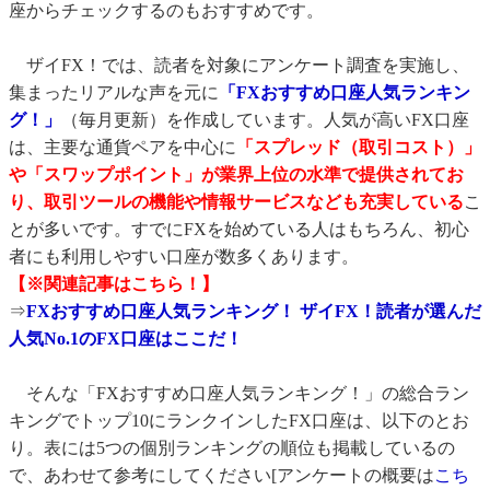
座からチェックするのもおすすめです。
・★松井証券
・4、通貨ペアのラインナップ
ザイFX！では、読者を対象にアンケート調査を実施し、
集まったリアルな声を元に
「FXおすすめ口座人気ランキン
・★【最新版】各FX口座の「通貨ペア数」比較・ランキング
グ！」
（毎月更新）を作成しています。人気が高いFX口座
・5、取引ツールやスマホアプリ
は、主要な通貨ペアを中心に
「スプレッド（取引コスト）」
・6、マーケット情報
や「スワップポイント」が業界上位の水準で提供されてお
・こだわりの条件でFX口座を比較！
り、取引ツールの機能や情報サービスなども充実している
こ
・ TradingView（トレーディングビュー）を使えるFX口座
とが多いです。すでにFXを始めている人はもちろん、初心
者にも利用しやすい口座が数多くあります。
・★TradingViewを「無料」で使えるおすすめのFX口座一覧
【※関連記事はこちら！】
・ MT4やMT5を使えるFX口座
⇒
FXおすすめ口座人気ランキング！ ザイFX！読者が選んだ
・★MT4が使えるFX口座【比較表】
人気No.1のFX口座はここだ！
・ 自動売買（シストレ）ができるFX口座
・ FXの積立サービス
そんな「FXおすすめ口座人気ランキング！」の総合ラン
キングでトップ10にランクインしたFX口座は、以下のとお
・通常のFX以外のサービスも利用したい
り。表には5つの個別ランキングの順位も掲載しているの
・ バイナリーオプション口座
で、あわせて参考にしてください[アンケートの概要は
こち
・ CFD口座