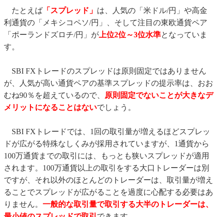
たとえば
「スプレッド」
は、人気の「米ドル/円」や高金
利通貨の「メキシコペソ/円」、そして注目の東欧通貨ペア
「ポーランドズロチ/円」が
上位2位～3位水準
となっていま
す。
SBI FXトレードのスプレッドは原則固定ではありません
が、人気が高い通貨ペアの基準スプレッドの提示率は、おお
むね90％を超えているので、
原則固定でないことが大きなデ
メリットになることはない
でしょう。
SBI FXトレードでは、1回の取引量が増えるほどスプレッ
ドが広がる特殊なしくみが採用されていますが、1通貨から
100万通貨までの取引には、もっとも狭いスプレッドが適用
されます。100万通貨以上の取引をする大口トレーダーは別
ですが、それ以外のほとんどのトレーダーは、取引量が増え
ることでスプレッドが広がることを過度に心配する必要はあ
りません。
一般的な取引量で取引する大半のトレーダーは、
最小値のスプレッドで取引
できます。