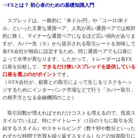
⇒
FXとは？ 初心者のための基礎知識入門
スプレッドは、一般的に「米ドル/円」や「ユーロ/米ド
ル」といった主要な通貨ペア、人気が高い通貨ペアでは相対
的に狭く、マイナーな通貨ペアになるほど広い傾向がありま
すが、カバー先（※）から提示される取引レートを加味して
各FX会社が独自に設定するため、同じ通貨ペアでも口座に
よって水準が異なります。したがって、トレーダーは各FX
口座を比較して、
できるだけ狭いスプレッドを提供している
口座を選ぶのがポイント
です。
（※FX会社が、顧客との取引によって生じるリスクをヘッ
ジするためにインターバンク市場などで行う「カバー取引」
の相手方となる金融機関のこと）
取引回数が増えればそれだけコストも増えるので、投資ス
タイルでいえば、特にデイトレード（1日のうちに取引を完
結するスタイル）やスキャルピング（数十秒や数分といった
わずかな時間で売買を繰り返すスタイル）などの短期取引に