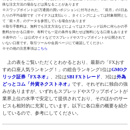
殊な注文方法の場合などは異なることがあります
※スワップポイントは1万通貨の買いポジションに付与された、「前月」の1日あ
たりの平均金額です（マイナスは支払い）。タイミングによっては対象期間とし
て「前々月」のデータを参照している場合があります
※取引手数料は、無料でも注文方法などによってはスプレッド以外に何らかの手
数料がかかる口座や、有料でも一定の条件を満たせば無料になる口座もあります
※表中の「-」は公式サイトなどでスプレッドやスワップポイントが公開されて
いない口座です。取引ツールや会員ページにて確認してください
※その他の注意事項は
こちら
上の表をご覧いただくとわかるとおり、最新の「FXおす
すめ口座人気ランキング！」の総合ランキング1位は
GMOク
リック証券「FXネオ」
、2位は
SBI FXトレード
、3位は
外為
どっとコム「外貨ネクストネオ」
です。それぞれに独自の強
みがありますが、いずれもスプレッドやスワップポイントが
業界上位の水準で安定して提供されており、そのほかのサー
ビスも相対的に充実しています。以下に各口座の概要を紹介
しているので、参考にしてください。