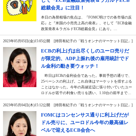
して『ECB金融政策発表＆ラガルドECB
総裁会見』に注目！
本日の為替相場の焦点は、『FOMC明けでの各市場の反
応』と『米国の小売売上高の発表』、そして『ECB金融
政策発表＆ラガルドECB総裁会見』にあり。…
2023年05月05日(金)15:05公開 [持田有紀子の「戦うオンナのマーケット日記」]
ECBの利上げは出尽くしのユーロ売りだ
が限定的、ADP上振れ後の雇用統計でド
ル金利の動き要ウォッチ！
昨日はECBの金利会合であった。事前予想の通りで、
25ベーシスの利上げ。これ自体はマーケットを揺すぶる
ことはなかった。今年の高値近辺に張り付いていたユー
ロドルが若干の利食い売りを誘い、1.10台の前半まで…
2023年05月04日(木)15:12公開 [持田有紀子の「戦うオンナのマーケット日記」]
FOMCはコンセンサス通りに利上げだが
ドル売りに、ユーロドル今年の最高値レ
ベルで迎えるECB会合へ