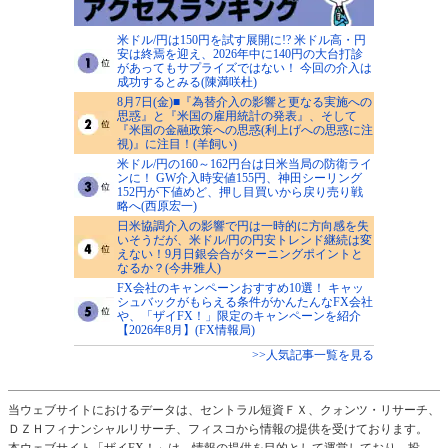
米ドル/円は150円を試す展開に!? 米ドル高・円
安は終焉を迎え、2026年中に140円の大台打診
があってもサプライズではない！ 今回の介入は
成功するとみる(陳満咲杜)
8月7日(金)■『為替介入の影響と更なる実施への
思惑』と『米国の雇用統計の発表』、そして
『米国の金融政策への思惑(利上げへの思惑に注
視)』に注目！(羊飼い)
米ドル/円の160～162円台は日米当局の防衛ライ
ンに！ GW介入時安値155円、神田シーリング
152円が下値めど、押し目買いから戻り売り戦
略へ(西原宏一)
日米協調介入の影響で円は一時的に方向感を失
いそうだが、米ドル/円の円安トレンド継続は変
えない！9月日銀会合がターニングポイントと
なるか？(今井雅人)
FX会社のキャンペーンおすすめ10選！ キャッ
シュバックがもらえる条件がかんたんなFX会社
や、「ザイFX！」限定のキャンペーンを紹介
【2026年8月】(FX情報局)
>>人気記事一覧を見る
当ウェブサイトにおけるデータは、セントラル短資ＦＸ、クォンツ・リサーチ、
ＤＺＨフィナンシャルリサーチ、フィスコから情報の提供を受けております。