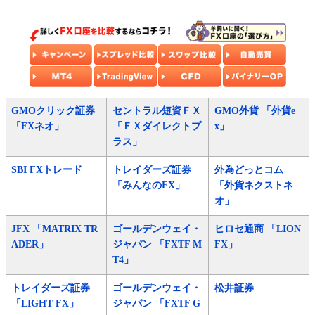
GMOクリック証券
セントラル短資ＦＸ
GMO外貨 「外貨e
「FXネオ」
「ＦＸダイレクトプ
x」
ラス」
SBI FXトレード
トレイダーズ証券
外為どっとコム
「みんなのFX」
「外貨ネクストネ
オ」
JFX 「MATRIX TR
ゴールデンウェイ・
ヒロセ通商 「LION
ADER」
ジャパン 「FXTF M
FX」
T4」
トレイダーズ証券
ゴールデンウェイ・
松井証券
「LIGHT FX」
ジャパン 「FXTF G