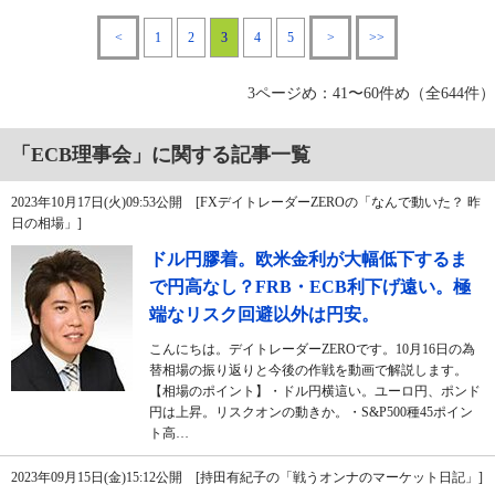
<
1
2
3
4
5
>
>>
3ページめ：41〜60件め（全644件）
「ECB理事会」に関する記事一覧
2023年10月17日(火)09:53公開 [FXデイトレーダーZEROの「なんで動いた？ 昨
日の相場」]
ドル円膠着。欧米金利が大幅低下するま
で円高なし？FRB・ECB利下げ遠い。極
端なリスク回避以外は円安。
こんにちは。デイトレーダーZEROです。10月16日の為
替相場の振り返りと今後の作戦を動画で解説します。
【相場のポイント】・ドル円横這い。ユーロ円、ポンド
円は上昇。リスクオンの動きか。・S&P500種45ポイン
ト高…
2023年09月15日(金)15:12公開 [持田有紀子の「戦うオンナのマーケット日記」]