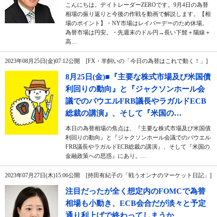
こんにちは。デイトレーダーZEROです。9月4日の為替
相場の振り返りと今後の作戦を動画で解説します。【相
場のポイント】・NY市場はレイバーデーのため休場。
為替市場は円安。・先週末のドル円→長い下髭＋陽線＋
高…
2023年08月25日(金)07:12公開 [FX・羊飼いの「今日の為替はこれで動く！」]
8月25日(金)■『主要な株式市場及び米国債
利回りの動向』と『ジャクソンホール会
議でのパウエルFRB議長やラガルドECB
総裁の講演』、そして『米国の…
本日の為替相場の焦点は、『主要な株式市場及び米国債
利回りの動向』と『ジャクソンホール会議でのパウエル
FRB議長やラガルドECB総裁の講演』、そして『米国の
金融政策への思惑』にあり。…
2023年07月27日(木)15:06公開 [持田有紀子の「戦うオンナのマーケット日記」]
注目だったが全く想定内のFOMCで為替
相場も小動き、ECB会合だが淡々と予定
通り利上げで終わってしまうか