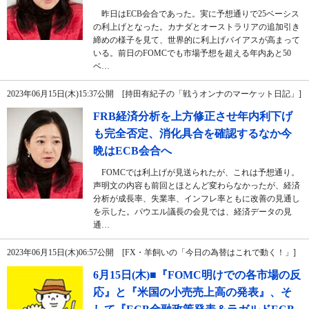
昨日はECB会合であった。実に予想通りで25ベーシス
の利上げとなった。カナダとオーストラリアの追加引き
締めの様子を見て、世界的に利上げバイアスが高まって
いる。前日のFOMCでも市場予想を超える年内あと50
ベ…
2023年06月15日(木)15:37公開 [持田有紀子の「戦うオンナのマーケット日記」]
FRB経済分析を上方修正させ年内利下げ
も完全否定、消化具合を確認するなか今
晩はECB会合へ
FOMCでは利上げが見送られたが、これは予想通り。
声明文の内容も前回とほとんど変わらなかったが、経済
分析が成長率、失業率、インフレ率ともに改善の見通し
を示した。パウエル議長の会見では、経済データの見
通…
2023年06月15日(木)06:57公開 [FX・羊飼いの「今日の為替はこれで動く！」]
6月15日(木)■『FOMC明けでの各市場の反
応』と『米国の小売売上高の発表』、そ