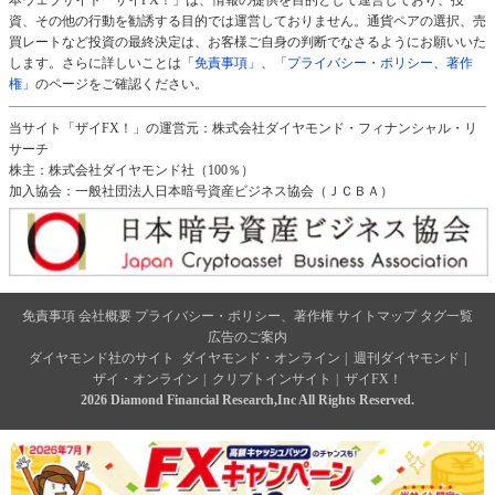
本ウェブサイト「ザイFX！」は、情報の提供を目的として運営しており、投
資、その他の行動を勧誘する目的では運営しておりません。通貨ペアの選択、売
買レートなど投資の最終決定は、お客様ご自身の判断でなさるようにお願いいた
します。さらに詳しいことは
「免責事項」
、
「プライバシー・ポリシー、著作
権」
のページをご確認ください。
当サイト「ザイFX！」の運営元：株式会社ダイヤモンド・フィナンシャル・リ
サーチ
株主：株式会社ダイヤモンド社（100％）
加入協会：一般社団法人日本暗号資産ビジネス協会（ＪＣＢＡ）
免責事項
会社概要
プライバシー・ポリシー、著作権
サイトマップ
タグ一覧
広告のご案内
ダイヤモンド社のサイト
ダイヤモンド・オンライン
|
週刊ダイヤモンド
|
ザイ・オンライン
|
クリプトインサイト
|
ザイFX！
2026 Diamond Financial Research,Inc All Rights Reserved.