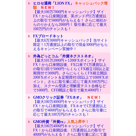
ヒロセ通商「LION FX」
キャッシュバック増
額
ＮＥＷ！
【最大100万7000円キャッシュバック】ザイ
FX！から口座開設後、英ポンド/円1万通貨以
上の取引で5000円がもらえる！ さらに他社か
らのりかえなら2000円！ 取引量に応じて最大
100万円のチャンスも！
FXブロードネット
【最大6万3000円キャッシュバック】当サイト
限定！1万通貨以上の取引で現金3000円がもら
えるキャンペーン実施中！
外為どっとコム「外貨ネクストネオ」
【最大101万2000円＋1200FXポイント】ザイ
FX！から口座開設後、FX口座で1万通貨以上
の取引1回で5000円+らくらくFX積立1回以上定
期買付で3000円。さらにらくらくFX積立開設
200FXポイント＆定期買付1回以上で1000FXポ
イント。さらに取引量に応じて最大100万円に
加え、スクール受講と理解度テスト合格など
で1000円、CFD開設と取引で最大4000円！
GMOクリック証券「FXネオ」
ＮＥＷ！
【最大100万4000円キャッシュバック】ザイ
FX！から口座開設後、FXネオで1万通貨以上
の取引で4000円がもらえる！ さらに取引量に
応じて最大100万円のチャンスも！
GMO外貨「外貨ex」
人気上昇中！
【最大100万4000円キャッシュバック】ザイ
FX！から口座開設後、1万通貨以上の取引で
4000円がもらえる！ さらに取引量に応じて最