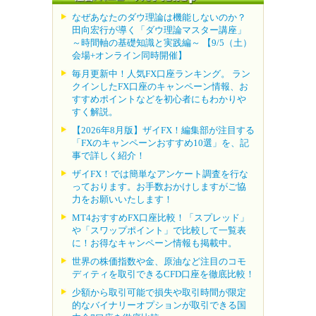
なぜあなたのダウ理論は機能しないのか？
田向宏行が導く「ダウ理論マスター講座」
～時間軸の基礎知識と実践編～ 【9/5（土）
会場+オンライン同時開催】
毎月更新中！人気FX口座ランキング。 ラン
クインしたFX口座のキャンペーン情報、お
すすめポイントなどを初心者にもわかりや
すく解説。
【2026年8月版】ザイFX！編集部が注目する
「FXのキャンペーンおすすめ10選」を、記
事で詳しく紹介！
ザイFX！では簡単なアンケート調査を行な
っております。お手数おかけしますがご協
力をお願いいたします！
MT4おすすめFX口座比較！「スプレッド」
や「スワップポイント」で比較して一覧表
に！お得なキャンペーン情報も掲載中。
世界の株価指数や金、原油など注目のコモ
ディティを取引できるCFD口座を徹底比較！
少額から取引可能で損失や取引時間が限定
的なバイナリーオプションが取引できる国