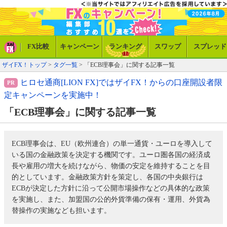
FX比較
キャンペーン
ランキング
スワップ
スプレッド
ザイFX！トップ
>
タグ一覧
> 「ECB理事会」に関する記事一覧
ヒロセ通商[LION FX]ではザイFX！からの口座開設者限
定キャンペーンを実施中！
「ECB理事会」に関する記事一覧
ECB理事会は、EU（欧州連合）の単一通貨・ユーロを導入して
いる国の金融政策を決定する機関です。ユーロ圏各国の経済成
長や雇用の増大を続けながら、物価の安定を維持することを目
的としています。金融政策方針を策定し、各国の中央銀行は
ECBが決定した方針に沿って公開市場操作などの具体的な政策
を実施し、また、加盟国の公的外貨準備の保有・運用、外貨為
替操作の実施なども担います。