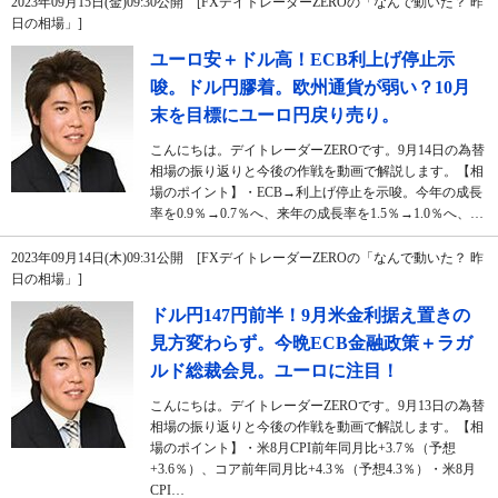
2023年09月15日(金)09:30公開 [FXデイトレーダーZEROの「なんで動いた？ 昨
日の相場」]
ユーロ安＋ドル高！ECB利上げ停止示
唆。ドル円膠着。欧州通貨が弱い？10月
末を目標にユーロ円戻り売り。
こんにちは。デイトレーダーZEROです。9月14日の為替
相場の振り返りと今後の作戦を動画で解説します。【相
場のポイント】・ECB→利上げ停止を示唆。今年の成長
率を0.9％→0.7％へ、来年の成長率を1.5％→1.0％へ、…
2023年09月14日(木)09:31公開 [FXデイトレーダーZEROの「なんで動いた？ 昨
日の相場」]
ドル円147円前半！9月米金利据え置きの
見方変わらず。今晩ECB金融政策＋ラガ
ルド総裁会見。ユーロに注目！
こんにちは。デイトレーダーZEROです。9月13日の為替
相場の振り返りと今後の作戦を動画で解説します。【相
場のポイント】・米8月CPI前年同月比+3.7％（予想
+3.6％）、コア前年同月比+4.3％（予想4.3％）・米8月
CPI…