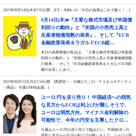
2023年09月14日(木)07:02公開 [FX・羊飼いの「今日の為替はこれで動く！」]
9月14日(木)■『主要な株式市場及び米国債
利回りの動向』と『米国の小売売上高と
生産者物価指数の発表』、そして『ECB
金融政策発表＆ラガルドECB総…
本日の為替相場の焦点は、『主要な株式市場及び米国債
利回りの動向』と『米国の小売売上高と生産者物価指数
の発表』、そして『ECB金融政策発表＆ラガルドECB総
裁の会見』にあり。…
2023年09月11日(月)15:54公開 [西原宏一・大橋ひろこの「ＦＸ＆コモディティ
（商品） 今週の作戦会議」]
ユーロ/円を戻り売り！ 中国経済への弱気
な見方からECBは利上げが難しそうで、
ユーロは弱気方向。マイナス金利解除の
可能性で、今年の円安を主導したクロ…
今週はユーロ/円の戻り売りで臨みたい。中国経済への
弱気な見方からECBは利上げが難しそうで、ユーロは弱