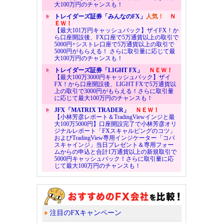
大100万円のチャンスも！
トレイダーズ証券「みんなのFX」
人気！
Ｎ
ＥＷ！
【最大101万円キャッシュバック】ザイFX！か
ら口座開設後、FX口座で5万通貨以上の取引で
5000円+シストレ口座で5万通貨以上の取引で
5000円がもらえる！ さらに取引量に応じて最
大100万円のチャンスも！
トレイダーズ証券「LIGHT FX」
ＮＥＷ！
【最大100万3000円キャッシュバック】ザイ
FX！から口座開設後、LIGHT FXで5万通貨以
上の取引で3000円がもらえる！さらに取引量
に応じて最大100万円のチャンスも！
JFX「MATRIX TRADER」
ＮＥＷ！
【小林芳彦レポート＆TradingViewインジと最
大100万5000円】口座開設完了で小林芳彦オリ
ジナルレポート「FXスキャルピングのコツ」
およびTradingView専用インジケーター「コバ
スキャインジ」当日プレゼント＆専用フォー
ムからの申込と合計1万通貨以上の新規取引で
5000円キャッシュバック！さらに取引量に応
じて最大100万円のチャンスも！
注目のFXキャンペーン