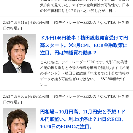
気方向で見ている。マイナス金利解除の可能性で、日本
の10年債利回りも0.7％台へと上昇したが、日…
2023年09月11日(月)09:54公開 [FXデイトレーダーZEROの「なんで動いた？ 昨
日の相場」]
ドル円146円後半！植田総裁発言受けて円
高スタート。米8月CPI、ECB金融政策に
注目。円は神経質な動き？
こんにちは。デイトレーダーZEROです。9月8日の為替
相場の振り返りと今後の作戦を動画で解説します【相場
のポイント】・植田日銀総裁「年末までに十分な情報や
データが揃う可能性ゼロではない」・S&P500種6ポイ
ン…
2023年09月05日(火)09:51公開 [FXデイトレーダーZEROの「なんで動いた？ 昨
日の相場」]
円相場→10月円高、11月円安と予想！ド
ル円底堅い。利上げ停止？14日のECB、
19-20日のFOMCに注目。