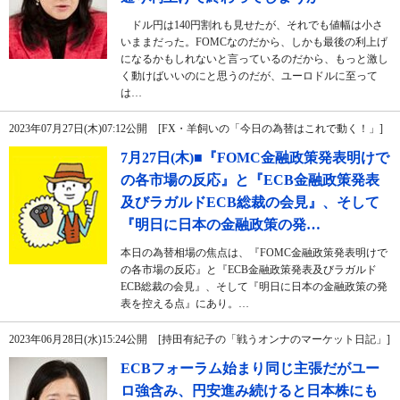
ドル円は140円割れも見せたが、それでも値幅は小さ
いままだった。FOMCなのだから、しかも最後の利上げ
になるかもしれないと言っているのだから、もっと激し
く動けばいいのにと思うのだが、ユーロドルに至って
は…
2023年07月27日(木)07:12公開 [FX・羊飼いの「今日の為替はこれで動く！」]
7月27日(木)■『FOMC金融政策発表明けで
の各市場の反応』と『ECB金融政策発表
及びラガルドECB総裁の会見』、そして
『明日に日本の金融政策の発…
本日の為替相場の焦点は、『FOMC金融政策発表明けで
の各市場の反応』と『ECB金融政策発表及びラガルド
ECB総裁の会見』、そして『明日に日本の金融政策の発
表を控える点』にあり。…
2023年06月28日(水)15:24公開 [持田有紀子の「戦うオンナのマーケット日記」]
ECBフォーラム始まり同じ主張だがユー
ロ強含み、円安進み続けると日本株にも