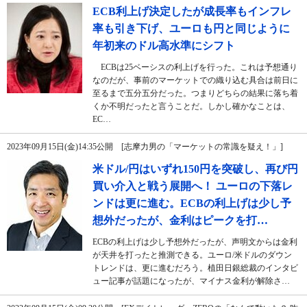
ECB利上げ決定したが成長率もインフレ
率も引き下げ、ユーロも円と同じように
年初来のドル高水準にシフト
ECBは25ベーシスの利上げを行った。これは予想通り
なのだが、事前のマーケットでの織り込む具合は前日に
至るまで五分五分だった。つまりどちらの結果に落ち着
くか不明だったと言うことだ。しかし確かなことは、
EC…
2023年09月15日(金)14:35公開 [志摩力男の「マーケットの常識を疑え！」]
米ドル/円はいずれ150円を突破し、再び円
買い介入と戦う展開へ！ ユーロの下落レ
ンドは更に進む。ECBの利上げは少し予
想外だったが、金利はピークを打…
ECBの利上げは少し予想外だったが、声明文からは金利
が天井を打ったと推測できる。ユーロ/米ドルのダウン
トレンドは、更に進むだろう。植田日銀総裁のインタビ
ュー記事が話題になったが、マイナス金利が解除さ…