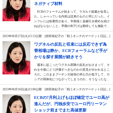
ネガティブ材料
ECBのフォーラムが始まって、ラガルド総裁が会見し
た。しゃべっている内容は従来のものと同じだった。イ
ンフレには粘着性があり、辛抱強く金融引き締めを続け
ねばならないこと。早期の利下げは期待しても無駄で…
2023年06月27日(火)15:13公開 [持田有紀子の「戦うオンナのマーケット日記」]
ワグネルの反乱と収束には反応できず為
替相場は静か、ECBフォーラムなど手が
かりを探す展開が続きそう
週末に起こったワグネル部隊の反乱がおさまって、そ
れを今後にどう評価すべきなのかの意見が分かれるとこ
ろだ。このままプーチン大統領の求心力が低下して、ロ
シアの弱体化につながってしまうのか。そうなったな…
2023年06月16日(金)15:00公開 [持田有紀子の「戦うオンナのマーケット日記」]
ECBの7月利上げもほぼ確定でユーロ高が
進んだが、円独歩安でユーロ円リーマン
ショック前までまた高値更新