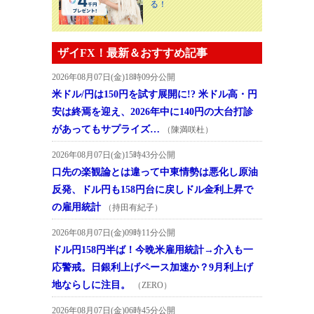
る！
ザイFX！最新＆おすすめ記事
2026年08月07日(金)18時09分公開
米ドル/円は150円を試す展開に!? 米ドル高・円
安は終焉を迎え、2026年中に140円の大台打診
があってもサプライズ…
（陳満咲杜）
2026年08月07日(金)15時43分公開
口先の楽観論とは違って中東情勢は悪化し原油
反発、ドル円も158円台に戻しドル金利上昇で
の雇用統計
（持田有紀子）
2026年08月07日(金)09時11分公開
ドル円158円半ば！今晩米雇用統計→介入も一
応警戒。日銀利上げペース加速か？9月利上げ
地ならしに注目。
（ZERO）
2026年08月07日(金)06時45分公開