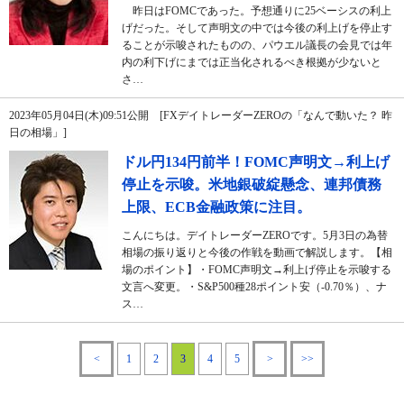
昨日はFOMCであった。予想通りに25ベーシスの利上
げだった。そして声明文の中では今後の利上げを停止す
ることが示唆されたものの、パウエル議長の会見では年
内の利下げにまでは正当化されるべき根拠が少ないと
さ…
2023年05月04日(木)09:51公開 [FXデイトレーダーZEROの「なんで動いた？ 昨
日の相場」]
ドル円134円前半！FOMC声明文→利上げ
停止を示唆。米地銀破綻懸念、連邦債務
上限、ECB金融政策に注目。
こんにちは。デイトレーダーZEROです。5月3日の為替
相場の振り返りと今後の作戦を動画で解説します。【相
場のポイント】・FOMC声明文→利上げ停止を示唆する
文言へ変更。・S&P500種28ポイント安（-0.70％）、ナ
ス…
<
1
2
3
4
5
>
>>