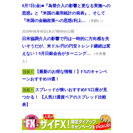
8月7日(金)■『為替介入の影響と更なる実施への
思惑』と『米国の雇用統計の発表』、そして
『米国の金融政策への思惑(利上…
（羊飼い）
2026年08月06日(木)17時00分公開
日米協調介入の影響で円は一時的に方向感を失
いそうだが、米ドル/円の円安トレンド継続は変
えない！9月日銀会合がターニング…
（今井雅
人）
【最新のお得な情報！】FXのキャンペ
注目！
ーンおすすめ10選！
スプレッドが狭いおすすめFX口座が見
注目！
つかる！ 【人気13通貨ペアのスプレッド比較
表】