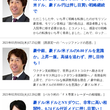
米ドル、豪ドル/円は押し目買い戦略継続
で
ただこうした中、いち早く戦略を転換したのがモリソン
豪首相。モリソン首相は「国の焦点は、感染者数よりも
入院率に移す必要がある」とコメントし、感染ゼロ戦略
からの転換をいち早く発表しました。これで、ロック…
2021年03月04日(木)17:25公開 [西原宏一の「ヘッジファンドの思惑」]
豪中銀、豪ドル/米ドルの0.80ドルを意識
か。上昇一服。高値を追わず、押し目待
ち！
ワクチン支給開始で、世界はポストコロナへ動き出す
／ 米テキサス州はロックダウン全面解除へ ／ 長期金利
上昇で、グローバルな株調整局面を懸念 ／ 豪中銀は、
豪ドル/米ドルの0.8000ドルを意識か ／ 豪ドル/米ド…
2021年02月02日(火)12:20公開 [バカラ村の「ＦＸ専業トレーダーの相場観」]
豪ドル/米ドルとNYダウに、非常に高い相
関性。0.74ドル付近メドに押し目買い！