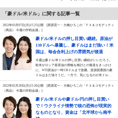
「豪ドル/米ドル」に関する記事一覧
2022年03月07日(月)15:25公開 [西原宏一・大橋ひろこの「ＦＸ＆コモディティ
（商品） 今週の作戦会議」]
豪ドル/米ドルの押し目買い継続。原油が
130ドルへ暴騰し、豪ドルはまだ強い！米
国は、毎会合利上げの雰囲気が後退
今週は豪ドル/米ドルの押し目買い継続がいいだろう。
欧米がロシア産原油の禁輸を検討との報道をきっかけ
に、WTI原油が一時130ドルまで急騰。資源国通貨の豪
ドルはまだ強そうだ。一方で、気になるのが米ドル…
2022年02月28日(月)15:20公開 [西原宏一・大橋ひろこの「ＦＸ＆コモディティ
（商品） 今週の作戦会議」]
豪ドル/米ドルや豪ドル/円の押し目買い
で！ウクライナ情勢で核の恐怖が現実的
なものとなり、資金は「北半球から南半