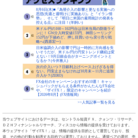
8月6日(木)■『為替介入の影響と更なる実施への
思惑(先週と週明けに実施あり)』と『イラン情
勢』、そして『明日に米国の雇用統計の発表を
控える点』に注目！(羊飼い)
米ドル/円の160～162円台は日米当局の防衛ライ
ンに！ GW介入時安値155円、神田シーリング
152円が下値めど、押し目買いから戻り売り戦
略へ(西原宏一)
日米協調介入の影響で円は一時的に方向感を失
いそうだが、米ドル/円の円安トレンド継続は変
えない！9月日銀会合がターニングポイントと
なるか？(今井雅人)
次の介入いつ？日銀利上げペース上げざるを得
ない。円安止まらなければ10月末～11月に追加
介入か？(ZERO)
FX会社のキャンペーンおすすめ10選！ キャッ
シュバックがもらえる条件がかんたんなFX会社
や、「ザイFX！」限定のキャンペーンを紹介
【2026年8月】(FX情報局)
>>人気記事一覧を見る
当ウェブサイトにおけるデータは、セントラル短資ＦＸ、クォンツ・リサーチ、
ＤＺＨフィナンシャルリサーチ、フィスコから情報の提供を受けております。
本ウェブサイト「ザイFX！」は、情報の提供を目的として運営しており、投
資、その他の行動を勧誘する目的では運営しておりません。通貨ペアの選択、売