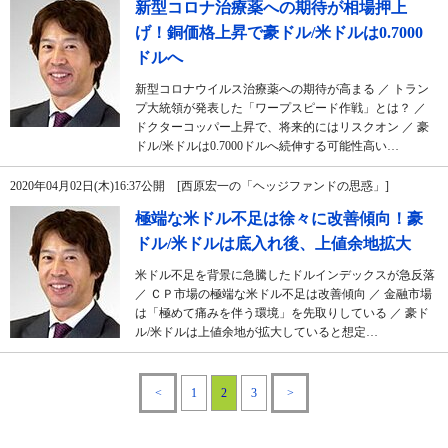
新型コロナ治療薬への期待が相場押上
げ！銅価格上昇で豪ドル/米ドルは0.7000
ドルへ
新型コロナウイルス治療薬への期待が高まる ／ トラン
プ大統領が発表した「ワープスピード作戦」とは？ ／
ドクターコッパー上昇で、将来的にはリスクオン ／ 豪
ドル/米ドルは0.7000ドルへ続伸する可能性高い…
2020年04月02日(木)16:37公開 [西原宏一の「ヘッジファンドの思惑」]
極端な米ドル不足は徐々に改善傾向！豪
ドル/米ドルは底入れ後、上値余地拡大
米ドル不足を背景に急騰したドルインデックスが急反落
／ ＣＰ市場の極端な米ドル不足は改善傾向 ／ 金融市場
は「極めて痛みを伴う環境」を先取りしている ／ 豪ド
ル/米ドルは上値余地が拡大していると想定…
<
1
2
3
>