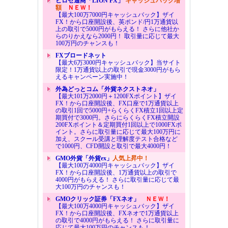
ヒロセ通商「LION FX」
キャッシュバック増
額
ＮＥＷ！
【最大100万7000円キャッシュバック】ザイ
FX！から口座開設後、英ポンド/円1万通貨以
上の取引で5000円がもらえる！ さらに他社か
らのりかえなら2000円！ 取引量に応じて最大
100万円のチャンスも！
FXブロードネット
【最大6万3000円キャッシュバック】当サイト
限定！1万通貨以上の取引で現金3000円がもら
えるキャンペーン実施中！
外為どっとコム「外貨ネクストネオ」
【最大101万2000円＋1200FXポイント】ザイ
FX！から口座開設後、FX口座で1万通貨以上
の取引1回で5000円+らくらくFX積立1回以上定
期買付で3000円。さらにらくらくFX積立開設
200FXポイント＆定期買付1回以上で1000FXポ
イント。さらに取引量に応じて最大100万円に
加え、スクール受講と理解度テスト合格など
で1000円、CFD開設と取引で最大4000円！
GMO外貨「外貨ex」
人気上昇中！
【最大100万4000円キャッシュバック】ザイ
FX！から口座開設後、1万通貨以上の取引で
4000円がもらえる！ さらに取引量に応じて最
大100万円のチャンスも！
GMOクリック証券「FXネオ」
ＮＥＷ！
【最大100万4000円キャッシュバック】ザイ
FX！から口座開設後、FXネオで1万通貨以上
の取引で4000円がもらえる！ さらに取引量に
応じて最大100万円のチャンスも！