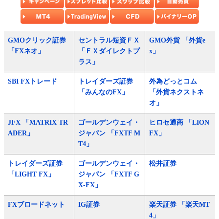
GMOクリック証券
セントラル短資ＦＸ
GMO外貨 「外貨e
「FXネオ」
「ＦＸダイレクトプ
x」
ラス」
SBI FXトレード
トレイダーズ証券
外為どっとコム
「みんなのFX」
「外貨ネクストネ
オ」
JFX 「MATRIX TR
ゴールデンウェイ・
ヒロセ通商 「LION
ADER」
ジャパン 「FXTF M
FX」
T4」
トレイダーズ証券
ゴールデンウェイ・
松井証券
「LIGHT FX」
ジャパン 「FXTF G
X-FX」
FXブロードネット
IG証券
楽天証券 「楽天MT
4」