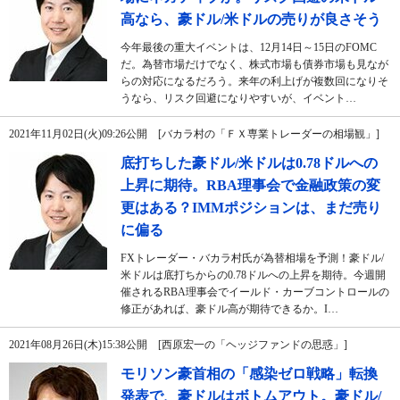
高なら、豪ドル/米ドルの売りが良さそう
今年最後の重大イベントは、12月14日～15日のFOMC
だ。為替市場だけでなく、株式市場も債券市場も見なが
らの対応になるだろう。来年の利上げが複数回になりそ
うなら、リスク回避になりやすいが、イベント…
2021年11月02日(火)09:26公開 [バカラ村の「ＦＸ専業トレーダーの相場観」]
底打ちした豪ドル/米ドルは0.78ドルへの
上昇に期待。RBA理事会で金融政策の変
更はある？IMMポジションは、まだ売り
に偏る
FXトレーダー・バカラ村氏が為替相場を予測！豪ドル/
米ドルは底打ちからの0.78ドルへの上昇を期待。今週開
催されるRBA理事会でイールド・カーブコントロールの
修正があれば、豪ドル高が期待できるか。I…
2021年08月26日(木)15:38公開 [西原宏一の「ヘッジファンドの思惑」]
モリソン豪首相の「感染ゼロ戦略」転換
発表で、豪ドルはボトムアウト。豪ドル/