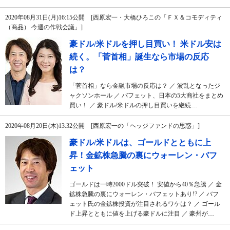
2020年08月31日(月)16:15公開 [西原宏一・大橋ひろこの「ＦＸ＆コモディティ
（商品） 今週の作戦会議」]
豪ドル/米ドルを押し目買い！ 米ドル安は
続く。「菅首相」誕生なら市場の反応
は？
「菅首相」なら金融市場の反応は？ ／ 波乱となったジ
ャクソンホール ／ バフェット、日本の5大商社をまとめ
買い！ ／ 豪ドル/米ドルの押し目買いを継続…
2020年08月20日(木)13:32公開 [西原宏一の「ヘッジファンドの思惑」]
豪ドル/米ドルは、ゴールドとともに上
昇！金鉱株急騰の裏にウォーレン・バフ
ェット
ゴールドは一時2000ドル突破！ 安値から40％急騰 ／ 金
鉱株急騰の裏にウォーレン・バフェットあり!? ／ バフ
ェット氏の金鉱株投資が注目されるワケは？ ／ ゴール
ド上昇とともに値を上げる豪ドルに注目 ／ 豪州が…