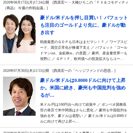
2020年08月17日(月)17:24公開 [西原宏一・大橋ひろこの「ＦＸ＆コモディティ
（商品） 今週の作戦会議」]
豪ドル/米ドルを押し目買い！ バフェット
も注目のゴールドより先に、豪ドルが動
き出す
戦後最悪のＧＤＰも日本はまだマシ！？ ／ ワープスピ
ード、国交正常化が株価下支え ／ バフェット「ゴール
ドマンout、金鉱株in」の意図 ／ 豪州、産金量世界一も
視野に ／ ＧＰＩＦ、欧州債への投資拡大ならユー…
2020年07月30日(木)12:53公開 [西原宏一の「ヘッジファンドの思惑」]
豪ドル/米ドルは0.8000ドルに向けて上昇
か。米国に続き、豪州も中国批判を強め
るが…
米ドル/円は100円台へ向けて続落中 ／ ポンペオ国務長
官の発言で米中関係はさらに悪化 ／ 豪州も中国批判を
強める中、豪ドルは底堅い ／ 豪ドル/米ドルは0.8000ド
ルに向けて再び上昇へ…