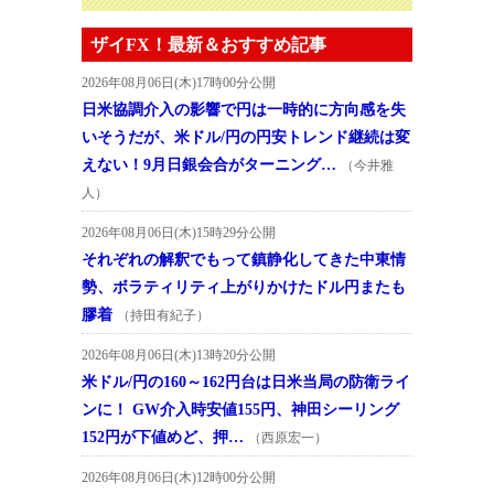
ザイFX！最新＆おすすめ記事
2026年08月06日(木)17時00分公開
日米協調介入の影響で円は一時的に方向感を失
いそうだが、米ドル/円の円安トレンド継続は変
えない！9月日銀会合がターニング…
（今井雅
人）
2026年08月06日(木)15時29分公開
それぞれの解釈でもって鎮静化してきた中東情
勢、ボラティリティ上がりかけたドル円またも
膠着
（持田有紀子）
2026年08月06日(木)13時20分公開
米ドル/円の160～162円台は日米当局の防衛ライ
ンに！ GW介入時安値155円、神田シーリング
152円が下値めど、押…
（西原宏一）
2026年08月06日(木)12時00分公開