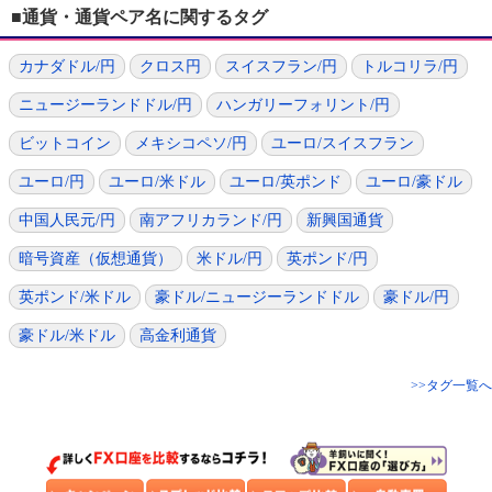
■通貨・通貨ペア名に関するタグ
カナダドル/円
クロス円
スイスフラン/円
トルコリラ/円
ニュージーランドドル/円
ハンガリーフォリント/円
ビットコイン
メキシコペソ/円
ユーロ/スイスフラン
ユーロ/円
ユーロ/米ドル
ユーロ/英ポンド
ユーロ/豪ドル
中国人民元/円
南アフリカランド/円
新興国通貨
暗号資産（仮想通貨）
米ドル/円
英ポンド/円
英ポンド/米ドル
豪ドル/ニュージーランドドル
豪ドル/円
豪ドル/米ドル
高金利通貨
>>タグ一覧へ