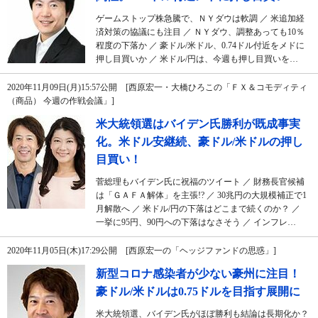
ゲームストップ株急騰で、ＮＹダウは軟調 ／ 米追加経
済対策の協議にも注目 ／ ＮＹダウ、調整あっても10％
程度の下落か ／ 豪ドル/米ドル、0.74ドル付近をメドに
押し目買いか ／ 米ドル/円は、今週も押し目買いを…
2020年11月09日(月)15:57公開 [西原宏一・大橋ひろこの「ＦＸ＆コモディティ
（商品） 今週の作戦会議」]
米大統領選はバイデン氏勝利が既成事実
化。米ドル安継続、豪ドル/米ドルの押し
目買い！
菅総理もバイデン氏に祝福のツイート ／ 財務長官候補
は「ＧＡＦＡ解体」を主張!? ／ 30兆円の大規模補正で1
月解散へ ／ 米ドル/円の下落はどこまで続くのか？ ／
一挙に95円、90円への下落はなさそう ／ インフレ…
2020年11月05日(木)17:29公開 [西原宏一の「ヘッジファンドの思惑」]
新型コロナ感染者が少ない豪州に注目！
豪ドル/米ドルは0.75ドルを目指す展開に
米大統領選、バイデン氏がほぼ勝利も結論は長期化か？