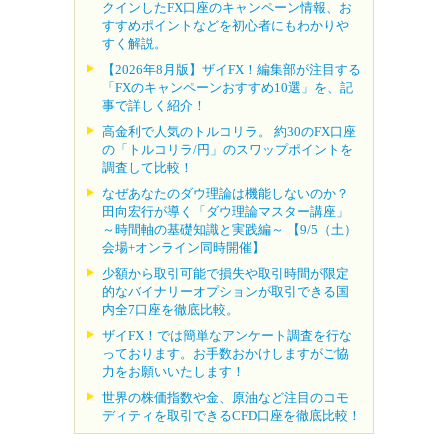
クインしたFX口座のキャンペーン情報、お
すすめポイントなどを初心者にもわかりや
すく解説。
【2026年8月版】ザイFX！編集部が注目する
「FXのキャンペーンおすすめ10選」を、記
事で詳しく紹介！
高金利で人気のトルコリラ。 約30のFX口座
の「トルコリラ/円」のスワップポイントを
調査して比較！
なぜあなたのダウ理論は機能しないのか？
田向宏行が導く「ダウ理論マスター講座」
～時間軸の基礎知識と実践編～ 【9/5（土）
会場+オンライン同時開催】
少額から取引可能で損失や取引時間が限定
的なバイナリーオプションが取引できる国
内全7口座を徹底比較。
ザイFX！では簡単なアンケート調査を行な
っております。お手数おかけしますがご協
力をお願いいたします！
世界の株価指数や金、原油など注目のコモ
ディティを取引できるCFD口座を徹底比較！