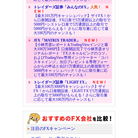
トレイダーズ証券「みんなのFX」
人気！
Ｎ
ＥＷ！
【最大101万円キャッシュバック】ザイFX！か
ら口座開設後、FX口座で5万通貨以上の取引で
5000円+シストレ口座で5万通貨以上の取引で
5000円がもらえる！ さらに取引量に応じて最
大100万円のチャンスも！
JFX「MATRIX TRADER」
ＮＥＷ！
【小林芳彦レポート＆TradingViewインジと最
大100万5000円】口座開設完了で小林芳彦オリ
ジナルレポート「FXスキャルピングのコツ」
およびTradingView専用インジケーター「コバ
スキャインジ」当日プレゼント＆専用フォー
ムからの申込と合計1万通貨以上の新規取引で
5000円キャッシュバック！さらに取引量に応
じて最大100万円のチャンスも！
トレイダーズ証券「LIGHT FX」
ＮＥＷ！
【最大100万3000円キャッシュバック】ザイ
FX！から口座開設後、LIGHT FXで5万通貨以
上の取引で3000円がもらえる！さらに取引量
に応じて最大100万円のチャンスも！
注目のFXキャンペーン