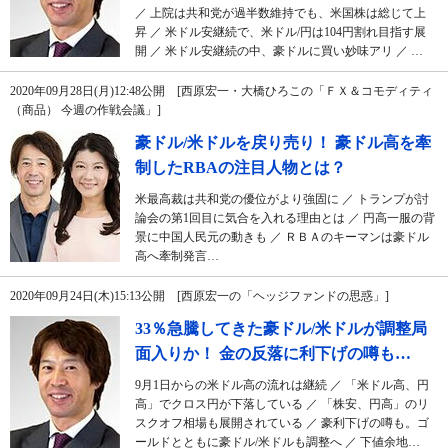
／ 上院は共和党が過半数維持でも、米国株は総じて上
昇 ／ 米ドル安継続で、米ドル/円は104円割れ目指す展
開 ／ 米ドル安継続の中、豪ドルに買い妙味アリ ／ …
2020年09月28日(月)12:48公開 [西原宏一・大橋ひろこの「ＦＸ＆コモディティ
（商品） 今週の作戦会議」]
豪ドル/米ドルを戻り売り！ 豪ドル高を牽
制したRBAの注目人物とは？
米最高裁は共和党の優位がより強固に ／ トランプが討
論会の第1回目に気合を入れる理由とは ／ 円高一服の背
景に中国人民元の動きも ／ ＲＢＡのキーマンは豪ドル
高へ牽制発言…
2020年09月24日(木)15:13公開 [西原宏一の「ヘッジファンドの思惑」]
33％急騰してきた豪ドル/米ドルが調整局
面入りか！ 金の反落に利下げの噂も…
9月1日からの米ドル高の流れは継続 ／ 「米ドル高、円
高」でクロス円が下落している ／ 「株安、円高」のリ
スクオフ相場も展開されている ／ 豪利下げの噂も。ゴ
ールドとともに豪ドル/米ドルも調整へ ／ 下値余地…