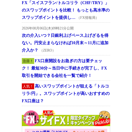
FX「スイスフラン/トルコリラ（CHF/TRY）」
のスワップポイントを比較！ もっとも高水準の
スワップポイントを提供し…
（FX情報局）
2026年08月06日(木)09時21分公開
次の介入いつ？日銀利上げペース上げざるを得
ない。円安止まらなければ10月末～11月に追加
介入か？
（ZERO）
FX口座開設をお急ぎの方は要チェッ
注目！
ク！ 最短30分～当日中に手続きが完了し、FX
取引を開始できる会社を一覧で紹介！
高いスワップポイントが狙える「トルコ
人気！
リラ/円」。スワップポイントが高いおすすめの
FX口座は？