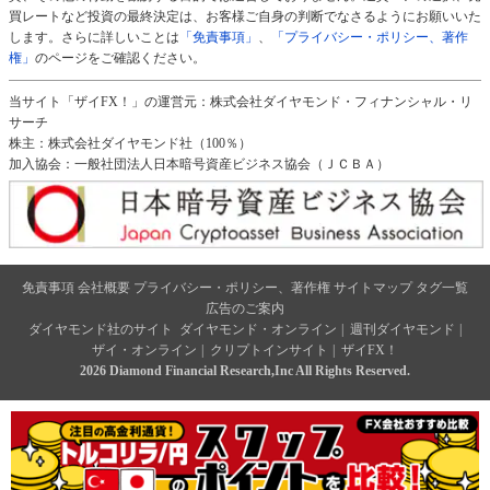
買レートなど投資の最終決定は、お客様ご自身の判断でなさるようにお願いいた
します。さらに詳しいことは
「免責事項」
、
「プライバシー・ポリシー、著作
権」
のページをご確認ください。
当サイト「ザイFX！」の運営元：株式会社ダイヤモンド・フィナンシャル・リ
サーチ
株主：株式会社ダイヤモンド社（100％）
加入協会：一般社団法人日本暗号資産ビジネス協会（ＪＣＢＡ）
免責事項
会社概要
プライバシー・ポリシー、著作権
サイトマップ
タグ一覧
広告のご案内
ダイヤモンド社のサイト
ダイヤモンド・オンライン
|
週刊ダイヤモンド
|
ザイ・オンライン
|
クリプトインサイト
|
ザイFX！
2026 Diamond Financial Research,Inc All Rights Reserved.