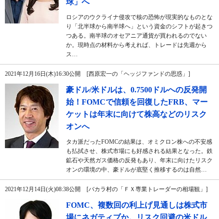
球」へ
ロシアのウクライナ侵攻で核の恐怖が現実的なものとな
り「北半球から南半球へ」という資金のシフトが起きつ
つある。南半球のオセアニア通貨が買われるのでない
か。現時点の材料から考えれば、トレードは先週から
ス…
2021年12月16日(木)16:30公開 [西原宏一の「ヘッジファンドの思惑」]
豪ドル/米ドルは、0.7500ドルへの反発開
始！FOMCで信頼を回復したFRB、マー
ケットは年末に向けて株高などのリスク
オンへ
タカ派だったFOMCの結果は、オミクロン株への不安感
も払拭させ、株式市場にも好感される結果となった。鉄
鉱石や天然ガス価格の反発もあり、年末に向けたリスク
オンの環境の中、豪ドルが底堅く推移するのは自然…
2021年12月14日(火)08:38公開 [バカラ村の「ＦＸ専業トレーダーの相場観」]
FOMC、複数回の利上げ見通しは株式市
場にネガティブか。リスク回避の米ドル