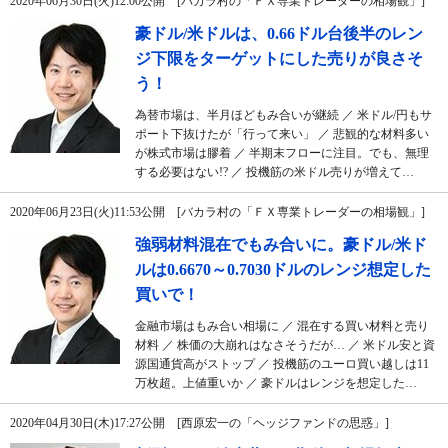
2020年06月30日(火)12:00公開 [バカラ村の「ＦＸ専業トレーダーの相場観」]
豪ドル/米ドルは、0.66ドル台後半のレン
ジ下限をターゲットにした売りが良さそ
う！
為替市場は、半月ほどもみ合いが継続 ／ 米ドル/円もサ
ポート下抜けたが「行って来い」 ／ 悲観的な材料多い
が株式市場は膠着 ／ 半期末フローに注目。でも、無理
する必要はない!? ／ 投機筋の米ドル売りが増えて…
2020年06月23日(火)11:53公開 [バカラ村の「ＦＸ専業トレーダーの相場観」]
強弱材料混在でもみ合いに。豪ドル/米ド
ルは0.6670～0.7030ドルのレンジ想定した
買いで！
金融市場はもみ合い相場に ／ 混在する買い材料と売り
材料 ／ 株価の大崩れはなさそうだが… ／ 米ドル安と資
源国通貨高がストップ ／ 投機筋のユーロ買い越しは11
万枚超。上値重いか ／ 豪ドルはレンジを想定した…
2020年04月30日(木)17:27公開 [西原宏一の「ヘッジファンドの思惑」]