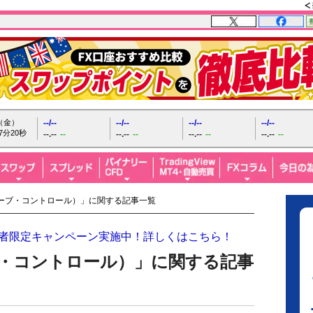
日（金）
--/--
--/--
--/--
--/--
7分22秒
--.--
--
--.--
--
--.--
--
--.--
--
カーブ・コントロール）」に関する記事一覧
開設者限定キャンペーン実施中！詳しくはこちら！
ブ・コントロール）」に関する記事