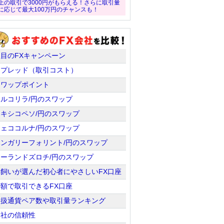
上の取引で3000円がもらえる！さらに取引量
に応じて最大100万円のチャンスも！
注目のFXキャンペーン
スプレッド（取引コスト）
スワップポイント
トルコリラ/円のスワップ
メキシコペソ/円のスワップ
チェココルナ/円のスワップ
ハンガリーフォリント/円のスワップ
ポーランドズロチ/円のスワップ
羊飼いが選んだ初心者にやさしいFX口座
少額で取引できるFX口座
取扱通貨ペア数や取引量ランキング
会社の信頼性