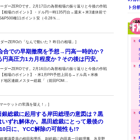
ーダーZEROです。2月17日の為替相場の振り返りと今後の作戦
ト分
【相場のポイント】・ドル円一時135円台→週末＋米3連休前で
&P500種11ポイント安（-0.28％…
トレーダーZEROの「なんで動いた？ 昨日の相場」]
月会合での早期撤廃を予想→円高一時的か？
る円高圧力1カ月程度か？その後は円安。
ーダーZEROです。2月16日の為替相場の振り返りと今後の作戦
【相場のポイント】・米1月PPI予想上回る→ドル高＋米株
ド地区連銀メスター総裁「（前回FOM…
男の「マーケットの常識を疑え！」]
日銀総裁に起用する岸田総理の意図は？黒
はいずれ解体か。黒田総裁にとって最後の
10日に、YCC解除の可能性も!?
銀審議委員の植田和男氏、副総裁に内田真一日銀理事、氷見野