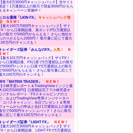
【最大6万3000円キャッシュバック】当サイト
限定！1万通貨以上の取引で現金3000円がもら
えるキャンペーン実施中！
ヒロセ通商「LION FX」
キャッシュバック増
額
ＮＥＷ！
【最大100万7000円キャッシュバック】ザイ
FX！から口座開設後、英ポンド/円1万通貨以
上の取引で5000円がもらえる！ さらに他社か
らのりかえなら2000円！ 取引量に応じて最大
100万円のチャンスも！
トレイダーズ証券「みんなのFX」
人気！
Ｎ
ＥＷ！
【最大101万円キャッシュバック】ザイFX！
から口座開設後、FX口座で5万通貨以上の取引
で5000円+シストレ口座で5万通貨以上の取引
で5000円がもらえる！ さらに取引量に応じて
最大100万円のチャンスも！
JFX「MATRIX TRADER」
ＮＥＷ！
【小林芳彦レポート＆TradingViewインジと最
大100万5000円】口座開設完了で小林芳彦オ
リジナルレポート「FXスキャルピングのコ
ツ」およびTradingView専用インジケーター
「コバスキャインジ」当日プレゼント＆専用
フォームからの申込と合計1万通貨以上の新規
取引で5000円キャッシュバック！さらに取引
量に応じて最大100万円のチャンスも！
トレイダーズ証券「LIGHT FX」
ＮＥＷ！
【最大100万3000円キャッシュバック】ザイ
FX！から口座開設後、LIGHT FXで5万通貨以