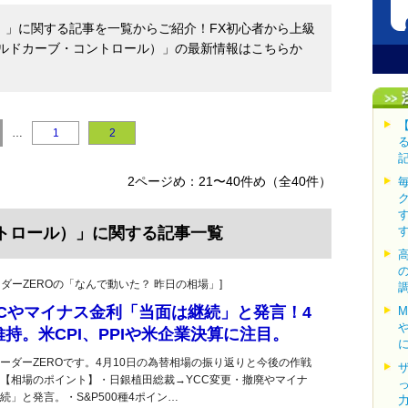
）」に関する記事を一覧からご紹介！FX初心者から上級
ールドカーブ・コントロール）」の最新情報はこちらか
…
1
2
2ページめ：21〜40件め（全40件）
ントロール）」に関する記事一覧
トレーダーZEROの「なんで動いた？ 昨日の相場」]
Cやマイナス金利「当面は継続」と発言！4
持。米CPI、PPIや米企業決算に注目。
ーダーZEROです。4月10日の為替相場の振り返りと今後の作戦
【相場のポイント】・日銀植田総裁→YCC変更・撤廃やマイナ
」と発言。・S&P500種4ポイン…