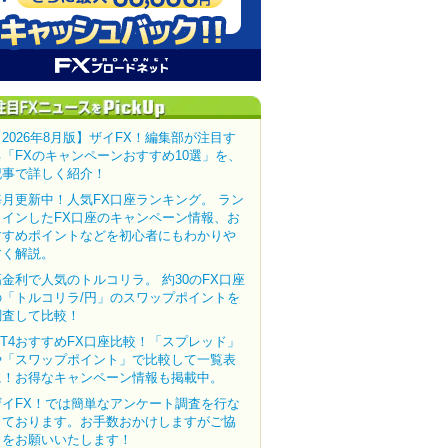
【2026年8月版】ザイFX！編集部が注目す
る「FXのキャンペーンおすすめ10選」を、
記事で詳しく紹介！
毎月更新中！人気FX口座ランキング。 ラン
クインしたFX口座のキャンペーン情報、お
すすめポイントなどを初心者にもわかりや
すく解説。
高金利で人気のトルコリラ。 約30のFX口座
の「トルコリラ/円」のスワップポイントを
調査して比較！
MT4おすすめFX口座比較！「スプレッド」
や「スワップポイント」で比較して一覧表
に！お得なキャンペーン情報も掲載中。
ザイFX！では簡単なアンケート調査を行な
っております。お手数おかけしますがご協
力をお願いいたします！