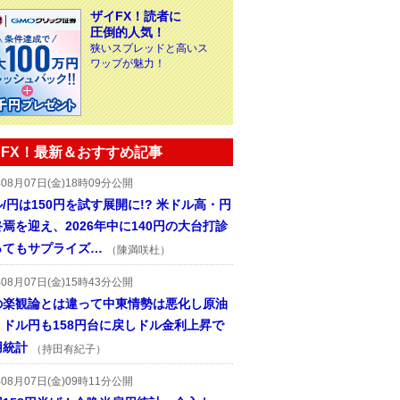
ザイFX！読者に
圧倒的人気！
狭いスプレッドと高いス
ワップが魅力！
FX！最新＆おすすめ記事
年08月07日(金)18時09分公開
/円は150円を試す展開に!? 米ドル高・円
焉を迎え、2026年中に140円の大台打診
ってもサプライズ…
（陳満咲杜）
年08月07日(金)15時43分公開
の楽観論とは違って中東情勢は悪化し原油
、ドル円も158円台に戻しドル金利上昇で
用統計
（持田有紀子）
年08月07日(金)09時11分公開