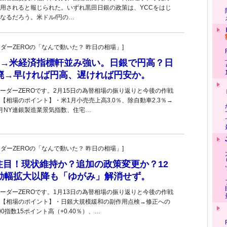
用されると報じられた。いずれ黒田日銀の政策は、YCCをはじ
なるだろう。米ドル/円の…
トレーダーZEROの「なんで動いた？ 昨日の相場」]
台→米経済指標軒並み強い。日銀で円高？日
撤廃→早ければ円高、遅ければ円安か。
ーダーZEROです。2月15日の為替相場の振り返りと今後の作戦
【相場のポイント】・米1月小売売上高3.0％、除自動車2.3％→
月NY連銀製造業景気指数、住宅…
トレーダーZEROの「なんで動いた？ 昨日の相場」]
注目！現状維持か？追加の政策変更か？12
変動幅拡大以降も「ゆがみ」解消せず。
ーダーZEROです。1月13日の為替相場の振り返りと今後の作戦
【相場のポイント】・日銀大規模緩和の副作用点検→修正への
0指数15ポイント高（+0.40％）、…