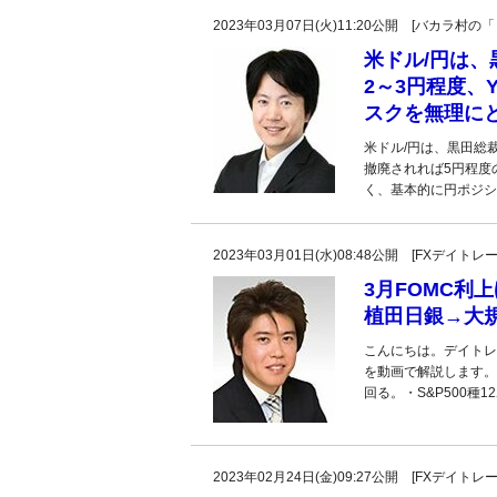
2023年03月07日(火)11:20公開 [バカラ
米ドル/円は、
2～3円程度、
スクを無理に
米ドル/円は、黒田総
撤廃されれば5円程度
く、基本的に円ポジシ
2023年03月01日(水)08:48公開 [FXデイ
3月FOMC利
植田日銀→大
こんにちは。デイトレ
を動画で解説します。
回る。・S&P500種1
2023年02月24日(金)09:27公開 [FXデイ