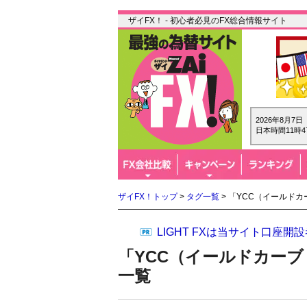
ザイFX！ - 初心者必見のFX総合情報サイト
2026年8月7
日本時間11時4
ザイFX！トップ
>
タグ一覧
> 「YCC（イールド
LIGHT FXは当サイト口座
「YCC（イールドカー
一覧