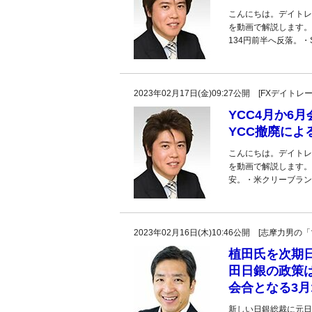
こんにちは。デイトレ
を動画で解説します。
134円前半へ反落。・S
2023年02月17日(金)09:27公開 [FXデイ
YCC4月か6
YCC撤廃によ
こんにちは。デイトレ
を動画で解説します。
安。・米クリーブラン
2023年02月16日(木)10:46公開 [志摩力
植田氏を次期
田日銀の政策
会合となる3月
新しい日銀総裁に元日