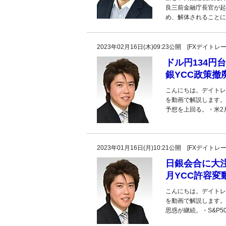
良三前金融庁長官が起
め、解体されることに
2023年02月16日(木)09:23公開 [FXデイ
ドル円134円
銀YCC政策
こんにちは。デイトレ
を動画で解説します。
予想を上回る。・米2
2023年01月16日(月)10:21公開 [FXデイ
日銀会合に大
月YCC許容
こんにちは。デイトレ
を動画で解説します。
思惑が継続。・S&P50