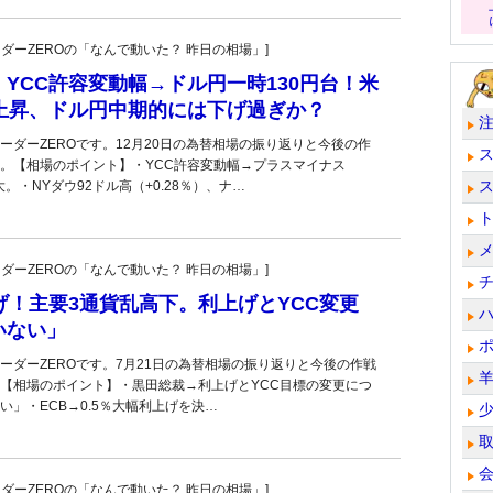
トレーダーZEROの「なんで動いた？ 昨日の相場」]
YCC許容変動幅→ドル円一時130円台！米
り上昇、ドル円中期的には下げ過ぎか？
ーダーZEROです。12月20日の為替相場の振り返りと今後の作
。【相場のポイント】・YCC許容変動幅→プラスマイナス
拡大。・NYダウ92ドル高（+0.28％）、ナ…
トレーダーZEROの「なんで動いた？ 昨日の相場」]
げ！主要3通貨乱高下。利上げとYCC変更
いない」
ーダーZEROです。7月21日の為替相場の振り返りと今後の作戦
【相場のポイント】・黒田総裁→利上げとYCC目標の変更につ
い」・ECB→0.5％大幅利上げを決…
トレーダーZEROの「なんで動いた？ 昨日の相場」]