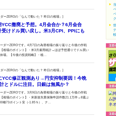
トレーダーZEROの「なんで動いた？ 昨日の相場」]
YCC撤廃と予想。4月会合か？6月会合
受けドル買い戻し。米3月CPI、PPIにも
ーダーZEROです。4月7日の為替相場の振り返りと今後の作戦
【相場のポイント】・米3月雇用統計→ほぼ予想通りでドル買い
休場。【今後の投資戦略】・植…
トレーダーZEROの「なんで動いた？ 昨日の相場」]
にYCC修正観測あり→円安抑制要因！今晩
統計とドルに注目。日銀は無風か？
ーダーZEROです。3月9日の為替相場の振り返りと今後の作戦
【相場のポイント】・米新規失業保険申請件数21.1万件→8週ぶ
00種73ポイント安（-1.85％）、ナ…