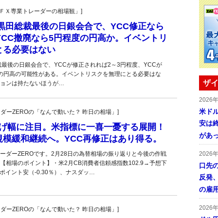
村の「ＦＸ専業トレーダーの相場観」]
黒田総裁最後の日銀会合で、YCC修正なら
YCC撤廃なら5円程度の円高か。イベントリ
とる必要はない
裁最後の日銀会合で、YCCが修正されれば2～3円程度、YCCが
の円高の可能性がある。イベントリスクを無理にとる必要はな
ザイ
ョンは持たないほうが…
2026
米ドル
トレーダーZEROの「なんで動いた？ 昨日の相場」]
安は終
上げ幅に注目。米指標に一喜一憂する展開！
があ
規模緩和継続へ。YCC再修正はあり得る。
ーダーZEROです。2月28日の為替相場の振り返りと今後の作戦
2026
【相場のポイント】・米2月CB消費者信頼感指数102.9→予想下
口先
2ポイント安（-0.30％）、ナスダッ…
反発
の雇
2026
トレーダーZEROの「なんで動いた？ 昨日の相場」]