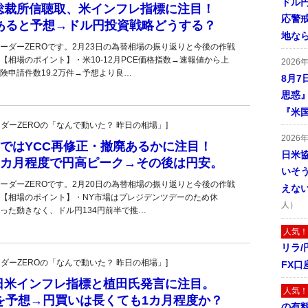
ドル
総裁所信聴取、米インフレ指標に注目！
応警
廃あると予想→ドル円投資戦略どうする？
地な
ーダーZEROです。2月23日の為替相場の振り返りと今後の作戦
【相場のポイント】・米10-12月PCE価格指数→速報値から上
2026
険申請件数19.2万件→予想より良…
8月7
思惑
『米
トレーダーZEROの「なんで動いた？ 昨日の相場」]
2026
)ではYCC再修正・撤廃あるかに注目！
日米
1カ月程度で円高ピーク→その後は円安。
いそ
ーダーZEROです。2月20日の為替相場の振り返りと今後の作戦
えな
【相場のポイント】・NY市場はプレジデンツデーのため休
人）
った動きなく、ドル円134円前半で推…
人気！
リラ
トレーダーZEROの「なんで動いた？ 昨日の相場」]
FX口
日米インフレ指標と植田氏発言に注目。
人気！
を予想→円買いは長くても1カ月程度か？
の有