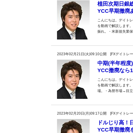
植田次期日銀
YCC早期撤
こんにちは。デイトレ
を動画で解説します。
振れ。・米新規失業保
2023年02月21日(火)09:10公開 [FXデイ
中期(半年程度
YCC撤廃なら
こんにちは。デイトレ
を動画で解説します。
場。・為替市場→目立
2023年02月20日(月)09:17公開 [FXデイ
ドルじり高！
YCC早期撤廃