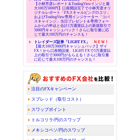
【小林芳彦レポート＆TradingViewインジと最
大100万5000円】口座開設完了で小林芳彦オリ
ジナルレポート「FXスキャルピングのコツ」
およびTradingView専用インジケーター「コバ
スキャインジ」当日プレゼント＆専用フォー
ムからの申込と合計1万通貨以上の新規取引で
5000円キャッシュバック！さらに取引量に応
じて最大100万円のチャンスも！
トレイダーズ証券「LIGHT FX」
ＮＥＷ！
【最大100万3000円キャッシュバック】ザイ
FX！から口座開設後、LIGHT FXで5万通貨以
上の取引で3000円がもらえる！さらに取引量
に応じて最大100万円のチャンスも！
注目のFXキャンペーン
スプレッド（取引コスト）
スワップポイント
トルコリラ/円のスワップ
メキシコペソ/円のスワップ