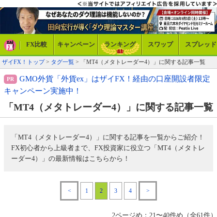
FX比較
キャンペーン
ランキング
スワップ
スプレッド
ザイFX！トップ
>
タグ一覧
> 「MT4（メタトレーダー4）」に関する記事一覧
GMO外貨「外貨ex」はザイFX！経由の口座開設者限定
キャンペーン実施中！
「MT4（メタトレーダー4）」に関する記事一覧
「MT4（メタトレーダー4）」に関する記事を一覧からご紹介！
FX初心者から上級者まで、FX投資家に役立つ「MT4（メタトレ
ーダー4）」の最新情報はこちらから！
<
1
2
3
4
>
2ページめ：21〜40件め（全61件）