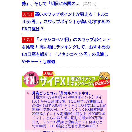
勢』、そして『明日に米国の…
（羊飼い）
高いスワップポイントが狙える「トルコ
人気！
リラ/円」。スワップポイントが高いおすすめの
FX口座は？
「メキシコペソ/円」のスワップポイント
人気！
を比較！ 高い順にランキングして、おすすめの
FX口座も紹介！ 「メキシコペソ/円」の見通し
やチャートも確認
外為どっとコム「外貨ネクストネオ」
【最大101万2000円＋1200FXポイント】ザイ
FX！から口座開設後、FX口座で1万通貨以上
の取引1回で5000円+らくらくFX積立1回以上定
期買付で3000円。さらにらくらくFX積立開設
200FXポイント＆定期買付1回以上で1000FXポ
イント。さらに取引量に応じて最大100万円に
加え、スクール受講と理解度テスト合格など
で1000円、CFD開設と取引で最大4000円！