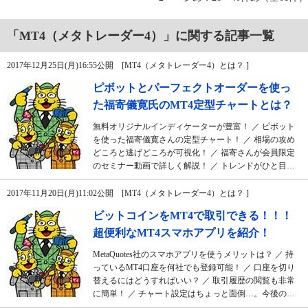
「MT4（メタトレーダー4）」に関する記事一覧
2017年12月25日(月)16:55公開 [MT4（メタトレーダー4）とは？ ]
ピボットとパーフェクトオーダーを使っ
た福寄儀寛氏のMT4定型チャートとは？
無料オリジナルインディケーターが豊富！ ／ ピボット
を使った福寄儀寛さんの定型チャート！ ／ 相場の攻め
どころと逃げどころが可視化！ ／ 福寄さんが会員限定
のセミナー動画で詳しく解説！ ／ トレンドがひと目…
2017年11月20日(月)11:02公開 [MT4（メタトレーダー4）とは？ ]
ビットコインをMT4で取引できる！！！
超便利なMT4スマホアプリを紹介！
MetaQuotes社のスマホアプリを使うメリットは？ ／ 持
っているMT4口座を何社でも登録可能！ ／ 口座を切り
替えるにはどうすればいい？ ／ 取引履歴の閲覧も非常
に簡単！ ／ チャート設定はちょっと面倒…。今後の…