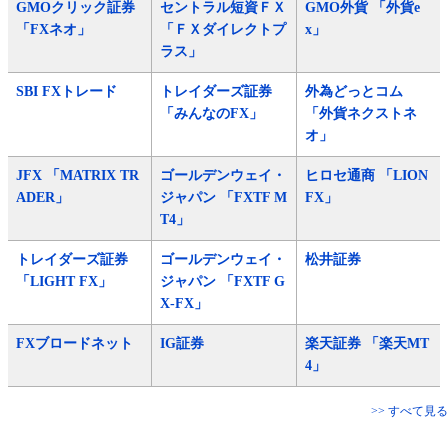
GMOクリック証券
セントラル短資ＦＸ
GMO外貨 「外貨e
「FXネオ」
「ＦＸダイレクトプ
x」
ラス」
SBI FXトレード
トレイダーズ証券
外為どっとコム
「みんなのFX」
「外貨ネクストネ
オ」
JFX 「MATRIX TR
ゴールデンウェイ・
ヒロセ通商 「LION
ADER」
ジャパン 「FXTF M
FX」
T4」
トレイダーズ証券
ゴールデンウェイ・
松井証券
「LIGHT FX」
ジャパン 「FXTF G
X-FX」
FXブロードネット
IG証券
楽天証券 「楽天MT
4」
>> すべて見る