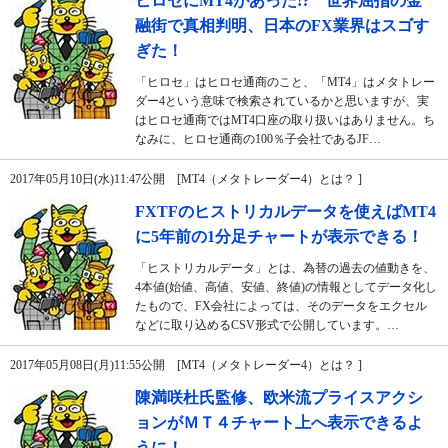
ヒロセにMT4があった!? 世界屈指の金
融街で真相判明、日本のFX業界はスゴす
ぎた！
「ヒロセ」はヒロセ通商のこと、「MT4」はメタトレー
ダー4という意味で検索されているかと思いますが、実
はヒロセ通商ではMT4口座の取り扱いはありません。ち
なみに、ヒロセ通商の100％子会社であるJF…
2017年05月10日(水)11:47公開 [MT4（メタトレーダー4）とは？ ]
FXTFのヒストリカルデータを使えばMT4
に5年前の1分足チャートが表示できる！
「ヒストリカルデータ」とは、為替の過去の値動きを、
4本値(始値、高値、安値、終値)の情報としてデータ化し
たもので、FX会社によっては、そのデータをエクセル
などに取り込めるCSV形式で公開しています。…
2017年05月08日(月)11:55公開 [MT4（メタトレーダー4）とは？ ]
陳満咲杜氏監修、欧米流プライスアクシ
ョンがＭＴ４チャート上へ表示できるよ
うに！