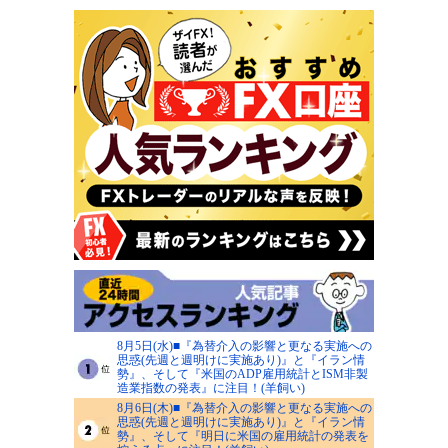
8月5日(水)■『為替介入の影響と更なる実施への
思惑(先週と週明けに実施あり)』と『イラン情
勢』、そして『米国のADP雇用統計とISM非製
造業指数の発表』に注目！(羊飼い)
8月6日(木)■『為替介入の影響と更なる実施への
思惑(先週と週明けに実施あり)』と『イラン情
勢』、そして『明日に米国の雇用統計の発表を