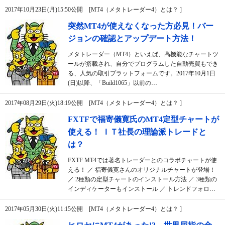
2017年10月23日(月)15:50公開 [MT4（メタトレーダー4）とは？ ]
突然MT4が使えなくなった方必見！バー
ジョンの確認とアップデート方法！
メタトレーダー（MT4）といえば、高機能なチャートツ
ールが搭載され、自分でプログラムした自動売買もでき
る、人気の取引プラットフォームです。2017年10月1日
(日)以降、「Build1065」以前の…
2017年08月29日(火)18:19公開 [MT4（メタトレーダー4）とは？ ]
FXTFで福寄儀寛氏のMT4定型チャートが
使える！ ＩＴ社長の理論派トレードと
は？
FXTF MT4では著名トレーダーとのコラボチャートが使
える！ ／ 福寄儀寛さんのオリジナルチャートが登場！
／ 2種類の定型チャートのインストール方法 ／ 3種類の
インディケーターもインストール ／ トレンドフォロ…
2017年05月30日(火)11:15公開 [MT4（メタトレーダー4）とは？ ]