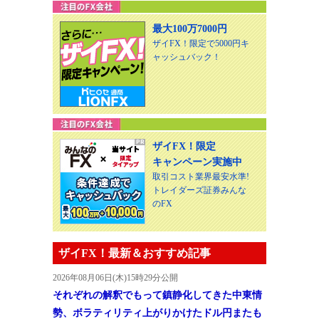
最大100万7000円
ザイFX！限定で5000円キ
ャッシュバック！
ザイFX！限定
キャンペーン実施中
取引コスト業界最安水準!
トレイダーズ証券みんな
のFX
ザイFX！最新＆おすすめ記事
2026年08月06日(木)15時29分公開
それぞれの解釈でもって鎮静化してきた中東情
勢、ボラティリティ上がりかけたドル円またも