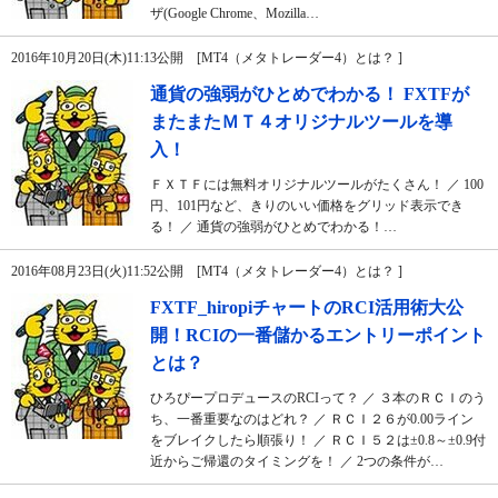
ザ(Google Chrome、Mozilla…
2016年10月20日(木)11:13公開 [MT4（メタトレーダー4）とは？ ]
通貨の強弱がひとめでわかる！ FXTFが
またまたＭＴ４オリジナルツールを導
入！
ＦＸＴＦには無料オリジナルツールがたくさん！ ／ 100
円、101円など、きりのいい価格をグリッド表示でき
る！ ／ 通貨の強弱がひとめでわかる！…
2016年08月23日(火)11:52公開 [MT4（メタトレーダー4）とは？ ]
FXTF_hiropiチャートのRCI活用術大公
開！RCIの一番儲かるエントリーポイント
とは？
ひろぴープロデュースのRCIって？ ／ ３本のＲＣＩのう
ち、一番重要なのはどれ？ ／ ＲＣＩ２６が0.00ライン
をブレイクしたら順張り！ ／ ＲＣＩ５２は±0.8～±0.9付
近からご帰還のタイミングを！ ／ 2つの条件が…