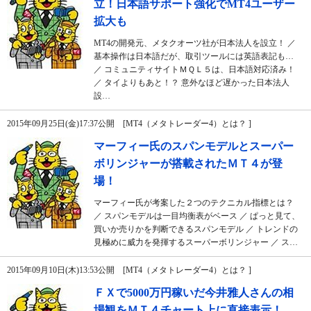
立！日本語サポート強化でMT4ユーザー
拡大も
MT4の開発元、メタクオーツ社が日本法人を設立！ ／
基本操作は日本語だが、取引ツールには英語表記も…
／ コミュニティサイトＭＱＬ５は、日本語対応済み！
／ タイよりもあと！？ 意外なほど遅かった日本法人
設…
2015年09月25日(金)17:37公開 [MT4（メタトレーダー4）とは？ ]
マーフィー氏のスパンモデルとスーパー
ボリンジャーが搭載されたＭＴ４が登
場！
マーフィー氏が考案した２つのテクニカル指標とは？
／ スパンモデルは一目均衡表がベース ／ ぱっと見て、
買いか売りかを判断できるスパンモデル ／ トレンドの
見極めに威力を発揮するスーパーボリンジャー ／ ス…
2015年09月10日(木)13:53公開 [MT4（メタトレーダー4）とは？ ]
ＦＸで5000万円稼いだ今井雅人さんの相
場観をＭＴ４チャート上に直接表示！