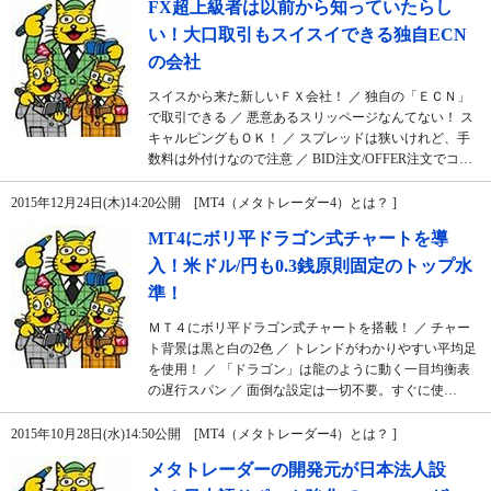
FX超上級者は以前から知っていたらし
い！大口取引もスイスイできる独自ECN
の会社
スイスから来た新しいＦＸ会社！ ／ 独自の「ＥＣＮ」
で取引できる ／ 悪意あるスリッページなんてない！ ス
キャルピングもＯＫ！ ／ スプレッドは狭いけれど、手
数料は外付けなので注意 ／ BID注文/OFFER注文でコ…
2015年12月24日(木)14:20公開 [MT4（メタトレーダー4）とは？ ]
MT4にボリ平ドラゴン式チャートを導
入！米ドル/円も0.3銭原則固定のトップ水
準！
ＭＴ４にボリ平ドラゴン式チャートを搭載！ ／ チャー
ト背景は黒と白の2色 ／ トレンドがわかりやすい平均足
を使用！ ／ 「ドラゴン」は龍のように動く一目均衡表
の遅行スパン ／ 面倒な設定は一切不要。すぐに使…
2015年10月28日(水)14:50公開 [MT4（メタトレーダー4）とは？ ]
メタトレーダーの開発元が日本法人設