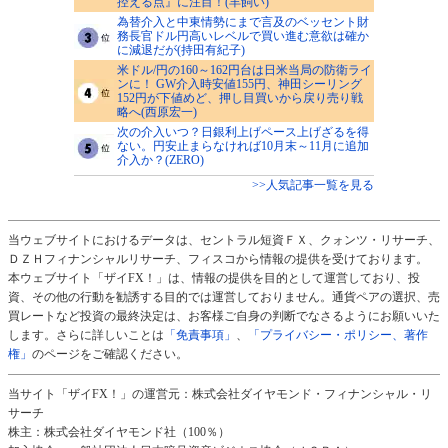
控える点』に注目！(羊飼い)
為替介入と中東情勢にまで言及のベッセント財
務長官ドル円高いレベルで買い進む意欲は確か
に減退だが(持田有紀子)
米ドル/円の160～162円台は日米当局の防衛ライ
ンに！ GW介入時安値155円、神田シーリング
152円が下値めど、押し目買いから戻り売り戦
略へ(西原宏一)
次の介入いつ？日銀利上げペース上げざるを得
ない。円安止まらなければ10月末～11月に追加
介入か？(ZERO)
>>人気記事一覧を見る
当ウェブサイトにおけるデータは、セントラル短資ＦＸ、クォンツ・リサーチ、
ＤＺＨフィナンシャルリサーチ、フィスコから情報の提供を受けております。
本ウェブサイト「ザイFX！」は、情報の提供を目的として運営しており、投
資、その他の行動を勧誘する目的では運営しておりません。通貨ペアの選択、売
買レートなど投資の最終決定は、お客様ご自身の判断でなさるようにお願いいた
します。さらに詳しいことは
「免責事項」
、
「プライバシー・ポリシー、著作
権」
のページをご確認ください。
当サイト「ザイFX！」の運営元：株式会社ダイヤモンド・フィナンシャル・リ
サーチ
株主：株式会社ダイヤモンド社（100％）