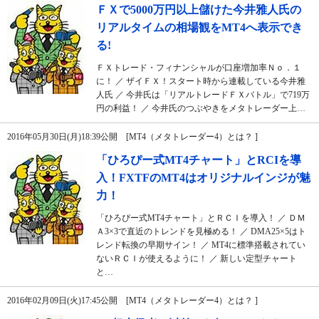
ＦＸで5000万円以上儲けた今井雅人氏の
リアルタイムの相場観をMT4へ表示でき
る!
ＦＸトレード・フィナンシャルが口座増加率Ｎｏ．１
に！ ／ ザイＦＸ！スタート時から連載している今井雅
人氏 ／ 今井氏は「リアルトレードＦＸバトル」で719万
円の利益！ ／ 今井氏のつぶやきをメタトレーダー上…
2016年05月30日(月)18:39公開 [MT4（メタトレーダー4）とは？ ]
「ひろぴー式MT4チャート」とRCIを導
入！FXTFのMT4はオリジナルインジが魅
力！
「ひろぴー式MT4チャート」とＲＣＩを導入！ ／ ＤＭ
Ａ3×3で直近のトレンドを見極める！ ／ DMA25×5はト
レンド転換の早期サイン！ ／ MT4に標準搭載されてい
ないＲＣＩが使えるように！ ／ 新しい定型チャート
と…
2016年02月09日(火)17:45公開 [MT4（メタトレーダー4）とは？ ]