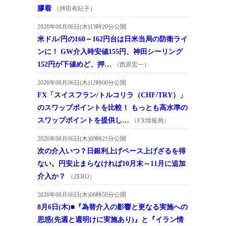
膠着
（持田有紀子）
2026年08月06日(木)13時20分公開
米ドル/円の160～162円台は日米当局の防衛ライ
ンに！ GW介入時安値155円、神田シーリング
152円が下値めど、押…
（西原宏一）
2026年08月06日(木)12時00分公開
FX「スイスフラン/トルコリラ（CHF/TRY）」
のスワップポイントを比較！ もっとも高水準の
スワップポイントを提供し…
（FX情報局）
2026年08月06日(木)09時21分公開
次の介入いつ？日銀利上げペース上げざるを得
ない。円安止まらなければ10月末～11月に追加
介入か？
（ZERO）
2026年08月06日(木)06時50分公開
8月6日(木)■『為替介入の影響と更なる実施への
思惑(先週と週明けに実施あり)』と『イラン情