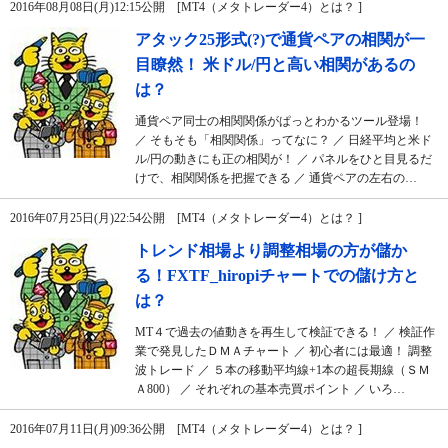
2016年08月08日(月)12:15公開 [MT4（メタトレーダー4）とは？ ]
アタック25形式(?)で通貨ペアの相関が一
目瞭然！ 米ドル/円と高い相関があるの
は？
通貨ペア同士の相関関係がぱっとわかるツール登場！
／ そもそも「相関関係」ってなに？ ／ 日経平均と米ド
ル/円の動きにも正の相関が！ ／ パネルをひと目見るだ
けで、相関関係を把握できる ／ 通貨ペアの左右の…
2016年07月25日(月)22:54公開 [MT4（メタトレーダー4）とは？ ]
トレンド相場より調整相場の方が儲か
る！FXTF_hiropiチャートでの儲け方と
は？
MT４で過去の値動きを再生して検証できる！ ／ 検証作
業で発見したＤＭＡチャート ／ 初心者には最適！ 調整
波トレード ／ ５本の移動平均線+1本の超長期線（ＳＭ
Ａ800） ／ それぞれの基本売買ポイント ／ いろ…
2016年07月11日(月)09:36公開 [MT4（メタトレーダー4）とは？ ]