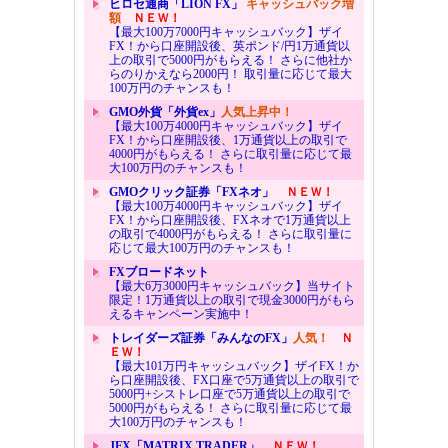
ヒロセ通商「LION FX」
キャッシュバック増
額
ＮＥＷ！
【最大100万7000円キャッシュバック】ザイ
FX！から口座開設後、英ポンド/円1万通貨以
上の取引で5000円がもらえる！ さらに他社か
らのりかえなら2000円！ 取引量に応じて最大
100万円のチャンスも！
GMO外貨「外貨ex」
人気上昇中！
【最大100万4000円キャッシュバック】ザイ
FX！から口座開設後、1万通貨以上の取引で
4000円がもらえる！ さらに取引量に応じて最
大100万円のチャンスも！
GMOクリック証券「FXネオ」
ＮＥＷ！
【最大100万4000円キャッシュバック】ザイ
FX！から口座開設後、FXネオで1万通貨以上
の取引で4000円がもらえる！ さらに取引量に
応じて最大100万円のチャンスも！
FXブロードネット
【最大6万3000円キャッシュバック】当サイト
限定！1万通貨以上の取引で現金3000円がもら
えるキャンペーン実施中！
トレイダーズ証券「みんなのFX」
人気！
Ｎ
ＥＷ！
【最大101万円キャッシュバック】ザイFX！か
ら口座開設後、FX口座で5万通貨以上の取引で
5000円+シストレ口座で5万通貨以上の取引で
5000円がもらえる！ さらに取引量に応じて最
大100万円のチャンスも！
JFX「MATRIX TRADER」
ＮＥＷ！