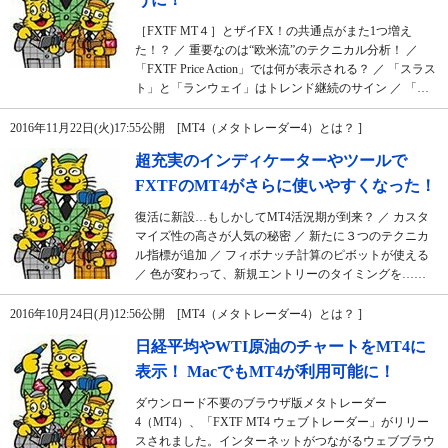
［FXTF MT４］とザイFX！の共通点がまた1つ増え
た！？ ／ 重要なのは“欧米流”のテクニカル分析！ ／
「FXTF Price Action」では何が表示される？ ／ 「スラス
ト」と「ランウェイ」はトレンド継続のサイン ／ 「…
2016年11月22日(火)17:55公開 [MT4（メタトレーダー4）とは？ ]
超充実のインディケーターやツールで
FXTFのMT4がさらに使いやすくなった！
復活に新設…もしかしてMT4活況期が到来？ ／ カスタ
マイズ性の高さが人気の秘密 ／ 新たに３つのテクニカ
ル指標が追加 ／ フィボナッチ計算のピボットが使える
／ 色が変わって、新規エントリーのタイミングを……
2016年10月24日(月)12:56公開 [MT4（メタトレーダー4）とは？ ]
日経平均やWTI原油のチャートをMT4に
表示！ MacでもMT4が利用可能に！
ダウンロード不要のブラウザ版メタトレーダー
4（MT4）、「FXTF MT4 ウェブトレーダー」がリリー
スされました。インターネットがつながるウェブブラウ