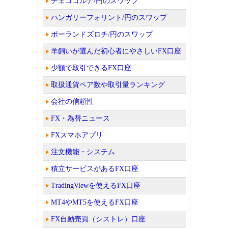
チェココルナ/円のスワップ
ハンガリーフォリント/円のスワップ
ポーランドズロチ/円のスワップ
羊飼いが選んだ初心者にやさしいFX口座
少額で取引できるFX口座
取扱通貨ペア数や取引量ランキング
会社の信頼性
FX・為替ニュース
FXスマホアプリ
注文機能・システム
積立サービスがあるFX口座
TradingViewを使えるFX口座
MT4やMT5を使えるFX口座
FX自動売買（シストレ）口座