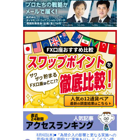
8月6日(木)■『為替介入の影響と更なる実施への
思惑(先週と週明けに実施あり)』と『イラン情