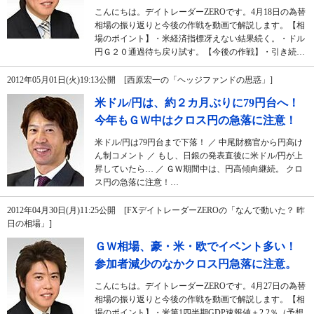
こんにちは。デイトレーダーZEROです。4月18日の為替
相場の振り返りと今後の作戦を動画で解説します。【相
場のポイント】・米経済指標冴えない結果続く。・ドル
円Ｇ２０通過待ち戻り試す。【今後の作戦】・引き続…
2012年05月01日(火)19:13公開 [西原宏一の「ヘッジファンドの思惑」]
米ドル/円は、約２カ月ぶりに79円台へ！
今年もＧＷ中はクロス円の急落に注意！
米ドル/円は79円台まで下落！ ／ 中尾財務官から円高け
ん制コメント ／ もし、日銀の発表直後に米ドル/円が上
昇していたら… ／ ＧＷ期間中は、円高傾向継続。 クロ
ス円の急落に注意！…
2012年04月30日(月)11:25公開 [FXデイトレーダーZEROの「なんで動いた？ 昨
日の相場」]
ＧＷ相場、豪・米・欧でイベント多い！
参加者減少のなかクロス円急落に注意。
こんにちは。デイトレーダーZEROです。4月27日の為替
相場の振り返りと今後の作戦を動画で解説します。【相
場のポイント】・米第1四半期GDP速報値＋2.2％（予想