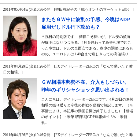
2011年05月04日(水)16:36公開 [持田有紀子の「戦うオンナのマーケット日記」]
またもＧＷ中に波乱の予感、今晩はADP
雇用だしドル円下攻めも？
＊祝日の特別版です 値幅こそ狭いが、ドル安の傾向
が鮮明になりつつある。4月を終わって為替相場で起こ
った事実は、ドルの全面安である。多少の調整はあるも
のの、ユーロドルは1.49台まで戻しきっての高値張り…
2011年04月29日(金)11:26公開 [FXデイトレーダーZEROの「なんで動いた？ 昨
日の相場」]
ＧＷ相場本邦勢不在、介入もしづらい。
昨年のギリシャショック思い出される！
こんにちは。デイトレーダーZEROです。4月28日の為替
相場の振り返りと今後の作戦を動画で解説します。（※
事情により、本記事の動画公開は終了しました）【相場
のポイント】・米第1四半期GDP速報値+1.8％・米新
規…
2011年04月26日(火)10:46公開 [FXデイトレーダーZEROの「なんで動いた？ 昨