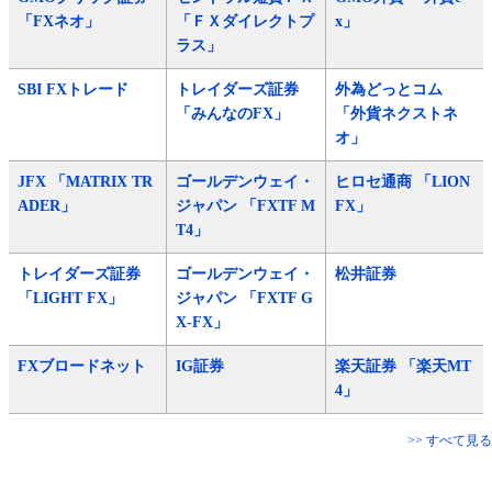
「FXネオ」
「ＦＸダイレクトプ
x」
ラス」
SBI FXトレード
トレイダーズ証券
外為どっとコム
「みんなのFX」
「外貨ネクストネ
オ」
JFX 「MATRIX TR
ゴールデンウェイ・
ヒロセ通商 「LION
ADER」
ジャパン 「FXTF M
FX」
T4」
トレイダーズ証券
ゴールデンウェイ・
松井証券
「LIGHT FX」
ジャパン 「FXTF G
X-FX」
FXブロードネット
IG証券
楽天証券 「楽天MT
4」
>> すべて見る