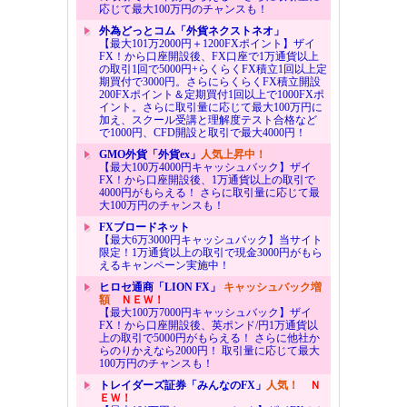
応じて最大100万円のチャンスも！
外為どっとコム「外貨ネクストネオ」
【最大101万2000円＋1200FXポイント】ザイ
FX！から口座開設後、FX口座で1万通貨以上
の取引1回で5000円+らくらくFX積立1回以上定
期買付で3000円。さらにらくらくFX積立開設
200FXポイント＆定期買付1回以上で1000FXポ
イント。さらに取引量に応じて最大100万円に
加え、スクール受講と理解度テスト合格など
で1000円、CFD開設と取引で最大4000円！
GMO外貨「外貨ex」
人気上昇中！
【最大100万4000円キャッシュバック】ザイ
FX！から口座開設後、1万通貨以上の取引で
4000円がもらえる！ さらに取引量に応じて最
大100万円のチャンスも！
FXブロードネット
【最大6万3000円キャッシュバック】当サイト
限定！1万通貨以上の取引で現金3000円がもら
えるキャンペーン実施中！
ヒロセ通商「LION FX」
キャッシュバック増
額
ＮＥＷ！
【最大100万7000円キャッシュバック】ザイ
FX！から口座開設後、英ポンド/円1万通貨以
上の取引で5000円がもらえる！ さらに他社か
らのりかえなら2000円！ 取引量に応じて最大
100万円のチャンスも！
トレイダーズ証券「みんなのFX」
人気！
Ｎ
ＥＷ！