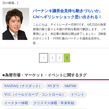
日の相場」]
バーナンキ議長会見待ち動きづらいか。
GWへギリシャショック思い出される！
こんにちは。デイトレーダーZEROです。4月25日の為替
相場の振り返りと今後の作戦を動画で解説します。（※
事情により、本記事の動画公開は終了しました）【相場
のポイント】・FOMC後のバーナンキ議長会見待ち、
投…
<
1
2
3
■為替市場・マーケット・イベントに関するタグ
NASDAQ（ナスダック）
NYダウ
S&P500
YCC（イールドカーブ・コントロール）
イベント
イースター休暇
クリスマス休暇・年末年始