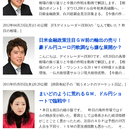
相場の振り返りと今後の作戦を動画で解説します。【相
場のポイント】・ダウ13,200ドル台年初来高値圏へ。・
日銀金融政策、白川総裁会見注目集まる。【今後の作…
2012年04月23日(月)11:41公開 [FXデイトレーダーZEROの「なんで動いた？ 昨
日の相場」]
日米金融政策注目ＧＷ前の輸出の売り！
豪ドル円ユーロ円軟調なら嫌な展開か？
こんにちは。デイトレーダーZEROです。4月20日の為替
相場の振り返りと今後の作戦を動画で解説します。【相
場のポイント】・ワシントンＧ20ＩＭＦ4300億ドル資金
増強。・仏大統領選サルコジ現大統領劣勢。【今後の…
2011年05月05日(木)20:29公開 [持田有紀子の「戦うオンナのマーケット日記」]
まいどのように荒れるＧＷ、ドル円ショ
ートで臨戦中！
＊本日も祝日の縮小版です。 昨日の海外市場ではド
ルの独歩安が続いた。要因としては発表された経済指標
がことごとく悪かったため。注目のＡＤＰは予想の19万
人台を下回り、ＩＳＭの景況感指数も悪かった。 そ…