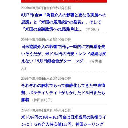
2026年08月07日(金)06時45分公開
8月7日(金)■『為替介入の影響と更なる実施への
思惑』と『米国の雇用統計の発表』、そして
『米国の金融政策への思惑(利上…
（羊飼い）
2026年08月06日(木)17時00分公開
日米協調介入の影響で円は一時的に方向感を失
いそうだが、米ドル/円の円安トレンド継続は変
えない！9月日銀会合がターニング…
（今井雅
人）
2026年08月06日(木)15時29分公開
それぞれの解釈でもって鎮静化してきた中東情
勢、ボラティリティ上がりかけたドル円またも
膠着
（持田有紀子）
2026年08月06日(木)13時20分公開
米ドル/円の160～162円台は日米当局の防衛ライ
ンに！ GW介入時安値155円、神田シーリング