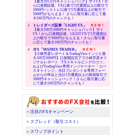
【最大101万円キャッシュバック】ザイFX！か
ら口座開設後、FX口座で5万通貨以上の取引で
5000円+シストレ口座で5万通貨以上の取引で
5000円がもらえる！ さらに取引量に応じて最
大100万円のチャンスも！
トレイダーズ証券「LIGHT FX」
ＮＥＷ！
【最大100万3000円キャッシュバック】ザイ
FX！から口座開設後、LIGHT FXで5万通貨以
上の取引で3000円がもらえる！さらに取引量
に応じて最大100万円のチャンスも！
JFX「MATRIX TRADER」
ＮＥＷ！
【小林芳彦レポート＆TradingViewインジと最
大100万5000円】口座開設完了で小林芳彦オリ
ジナルレポート「FXスキャルピングのコツ」
およびTradingView専用インジケーター「コバ
スキャインジ」当日プレゼント＆専用フォー
ムからの申込と合計1万通貨以上の新規取引で
5000円キャッシュバック！さらに取引量に応
じて最大100万円のチャンスも！
注目のFXキャンペーン
スプレッド（取引コスト）
スワップポイント