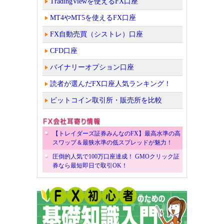
TradingViewを使えるFX口座
MT4やMT5を使えるFX口座
FX自動売買（シストレ）口座
CFD口座
バイナリーオプション口座
読者が選んだFX口座人気ランキング！
ビットコイン取引所・販売所を比較
【トレイダーズ証券みんなのFX】最高水準の高
スワップ＆最狭水準の低スプレッドが魅力！
圧倒的人気で100万口座達成！ GMOクリック証
券なら最短即日で取引OK！