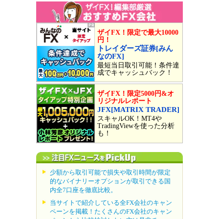
ザイFX！限定で最大10000
円！
トレイダーズ証券[みん
なのFX]
最短当日取引可能！条件達
成でキャッシュバック！
ザイFX！限定5000円&オ
リジナルレポート
JFX[MATRIX TRADER]
スキャルOK！MT4や
TradingViewを使った分析
も！
少額から取引可能で損失や取引時間が限定
的なバイナリーオプションが取引できる国
内全7口座を徹底比較。
当サイトで紹介している全FX会社のキャン
ペーンを掲載！たくさんのFX会社のキャン