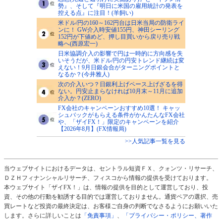
勢』、そして『明日に米国の雇用統計の発表を
控える点』に注目！(羊飼い)
米ドル/円の160～162円台は日米当局の防衛ライ
ンに！ GW介入時安値155円、神田シーリング
152円が下値めど、押し目買いから戻り売り戦
略へ(西原宏一)
日米協調介入の影響で円は一時的に方向感を失
いそうだが、米ドル/円の円安トレンド継続は変
えない！9月日銀会合がターニングポイントと
なるか？(今井雅人)
次の介入いつ？日銀利上げペース上げざるを得
ない。円安止まらなければ10月末～11月に追加
介入か？(ZERO)
FX会社のキャンペーンおすすめ10選！ キャッ
シュバックがもらえる条件がかんたんなFX会社
や、「ザイFX！」限定のキャンペーンを紹介
【2026年8月】(FX情報局)
>>人気記事一覧を見る
当ウェブサイトにおけるデータは、セントラル短資ＦＸ、クォンツ・リサーチ、
ＤＺＨフィナンシャルリサーチ、フィスコから情報の提供を受けております。
本ウェブサイト「ザイFX！」は、情報の提供を目的として運営しており、投
資、その他の行動を勧誘する目的では運営しておりません。通貨ペアの選択、売
買レートなど投資の最終決定は、お客様ご自身の判断でなさるようにお願いいた
します。さらに詳しいことは
「免責事項」
、
「プライバシー・ポリシー、著作