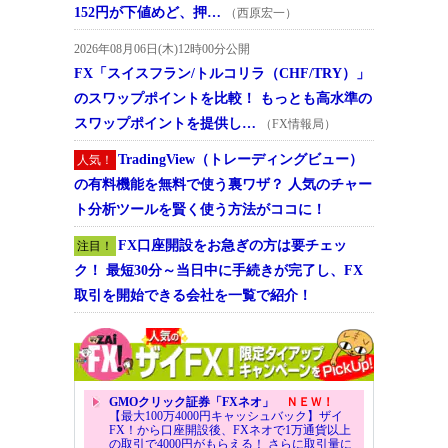
152円が下値めど、押…
（西原宏一）
2026年08月06日(木)12時00分公開
FX「スイスフラン/トルコリラ（CHF/TRY）」
のスワップポイントを比較！ もっとも高水準の
スワップポイントを提供し…
（FX情報局）
TradingView（トレーディングビュー）
人気！
の有料機能を無料で使う裏ワザ？ 人気のチャー
ト分析ツールを賢く使う方法がココに！
FX口座開設をお急ぎの方は要チェッ
注目！
ク！ 最短30分～当日中に手続きが完了し、FX
取引を開始できる会社を一覧で紹介！
GMOクリック証券「FXネオ」
ＮＥＷ！
【最大100万4000円キャッシュバック】ザイ
FX！から口座開設後、FXネオで1万通貨以上
の取引で4000円がもらえる！ さらに取引量に