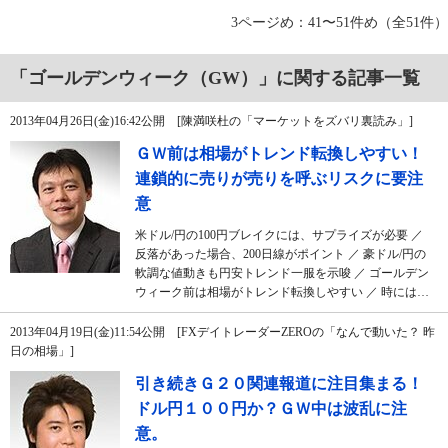
3ページめ：41〜51件め（全51件）
「ゴールデンウィーク（GW）」に関する記事一覧
2013年04月26日(金)16:42公開 [陳満咲杜の「マーケットをズバリ裏読み」]
ＧＷ前は相場がトレンド転換しやすい！
連鎖的に売りが売りを呼ぶリスクに要注
意
米ドル/円の100円ブレイクには、サプライズが必要 ／
反落があった場合、200日線がポイント ／ 豪ドル/円の
軟調な値動きも円安トレンド一服を示唆 ／ ゴールデン
ウィーク前は相場がトレンド転換しやすい ／ 時には…
2013年04月19日(金)11:54公開 [FXデイトレーダーZEROの「なんで動いた？ 昨
日の相場」]
引き続きＧ２０関連報道に注目集まる！
ドル円１００円か？ＧＷ中は波乱に注
意。