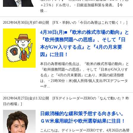
＋2.5％）ドル売り。・日銀追加緩和策を発表。【今
後…
2012年04月30日(月)07:48公開 [FX・羊飼いの「今日の為替はこれで動く！」]
4月30日(月)■『欧米の株式市場の動向』と
『欧州債務問題への思惑』、そして『日
本がGW入りする点』と『4月の月末要
因』に注目！
本日の為替相場の焦点は、『欧米の株式市場の動向』と
『欧州債務問題への思惑』、そして『日本がGW入りす
る点』と『4月の月末要因』にあり。米国の経済指標
は、・21時30分：米)個人所得/個人支出/PCEデフレータ
ー/P…
2012年04月27日(金)11:32公開 [FXデイトレーダーZEROの「なんで動いた？ 昨
日の相場」]
日銀消極的な緩和策予想する向き多い。
ＧＷ米雇用統計や欧州選挙結果に注目！
こんにちは。デイトレーダーZEROです。4月26日の為替