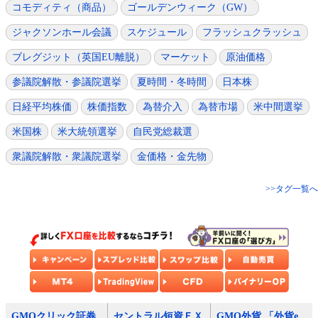
コモディティ（商品）
ゴールデンウィーク（GW）
ジャクソンホール会議
スケジュール
フラッシュクラッシュ
ブレグジット（英国EU離脱）
マーケット
原油価格
参議院解散・参議院選挙
夏時間・冬時間
日本株
日経平均株価
株価指数
為替介入
為替市場
米中間選挙
米国株
米大統領選挙
自民党総裁選
衆議院解散・衆議院選挙
金価格・金先物
>>タグ一覧へ
GMOクリック証券
セントラル短資ＦＸ
GMO外貨 「外貨e