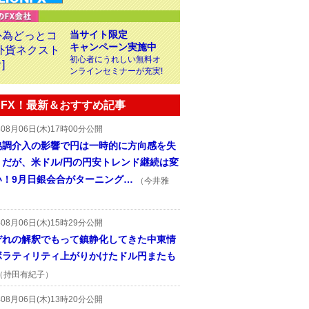
当サイト限定
キャンペーン実施中
初心者にうれしい無料オ
ンラインセミナーが充実!
FX！最新＆おすすめ記事
年08月06日(木)17時00分公開
協調介入の影響で円は一時的に方向感を失
うだが、米ドル/円の円安トレンド継続は変
い！9月日銀会合がターニング…
（今井雅
年08月06日(木)15時29分公開
ぞれの解釈でもって鎮静化してきた中東情
ボラティリティ上がりかけたドル円またも
（持田有紀子）
年08月06日(木)13時20分公開