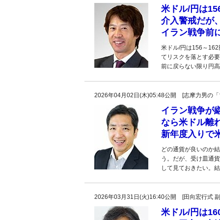
米ドル/円は1
介入警戒だが
イラン戦争前
米ドル/円は156～1
てリスクを落とす必要
前に戻らない限り円高
2026年04月02日(木)05:48公開 [志摩力
イラン戦争が
なら米ドル離
新年度入りで
どの通貨が良いのか結
う。だが、受け皿通貨
して見ておきたい。結
2026年03月31日(火)16:40公開 [田向宏行式 
米ドル/円は1