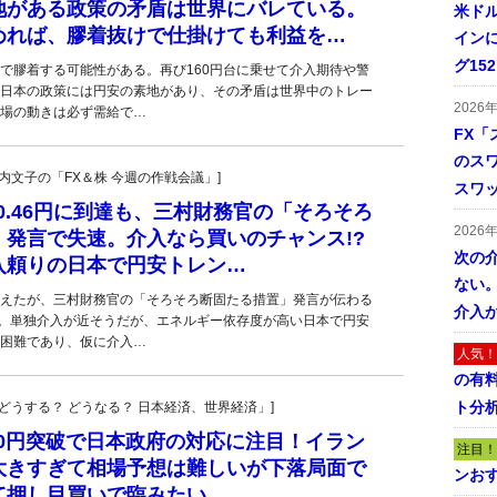
地がある政策の矛盾は世界にバレている。
米ドル
めれば、膠着抜けで仕掛けても利益を…
インに
グ15
近辺で膠着する可能性がある。再び160円台に乗せて介入期待や警
日本の政策には円安の素地があり、その矛盾は世界中のトレー
2026
場の動きは必ず需給で…
FX「
のス
・叶内文子の「FX＆株 今週の作戦会議」]
スワ
60.46円に到達も、三村財務官の「そろそろ
2026
」発言で失速。介入なら買いのチャンス!?
次の
入頼りの日本で円安トレン…
ない。
を超えたが、三村財務官の「そろそろ断固たる措置」発言が伝わる
介入
だ。単独介入が近そうだが、エネルギー依存度が高い日本で円安
困難であり、仮に介入…
人気！
の有
ト分
人の「どうする？ どうなる？ 日本経済、世界経済」]
60円突破で日本政府の対応に注目！イラン
注目！
大きすぎて相場予想は難しいが下落局面で
ンおす
て押し目買いで臨みたい