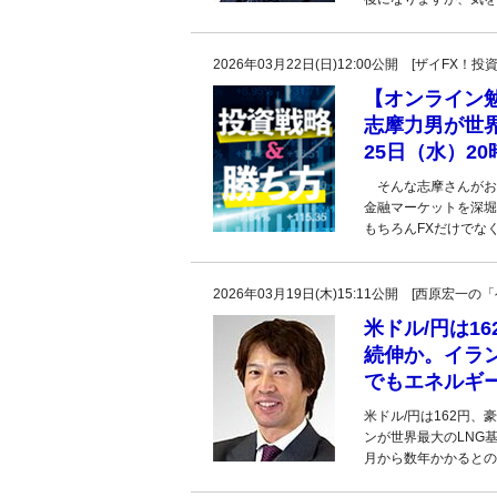
2026年03月22日(日)12:00公開 [ザイFX
【オンライン
志摩力男が世
25日（水）2
そんな志摩さんがお
金融マーケットを深堀
もちろんFXだけでな
2026年03月19日(木)15:11公開 [西原宏
米ドル/円は1
続伸か。イラ
でもエネルギ
米ドル/円は162円、
ンが世界最大のLNG
月から数年かかるとの