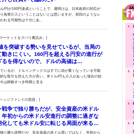
ル/円が160円達成ということで、週明けは、日本政府の対応が
り為替介入ということはないとは思いますが、前回のようなレ
われる可能性は十分にあ…
杜の「マーケットをズバリ裏読み」]
上値を突破する勢いを見せているが、当局の
動きにくい。160円を超える円安の進行が
ざるを得ないので、ドルの高値は…
ているが、ドルインデックスはすでに頭が重くなっている可能
的な取引を控えた方が良い。米ドル/円も介入があった場合の効
今は静観すべき時期と見る
一の「ヘッジファンドの思惑」]
ン戦争で独り勝ちだが、安全資産の米ドル
、年初からの米ドル安進行の調整に過ぎな
期化しても米ドル安に転じる局面が来る…
独り勝ち状態だが、安全資産の米ドル買いではなく、年初から