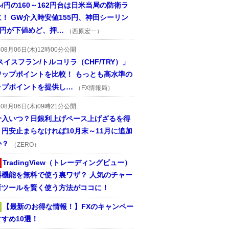
/円の160～162円台は日米当局の防衛ラ
！ GW介入時安値155円、神田シーリン
2円が下値めど、押…
（西原宏一）
年08月06日(木)12時00分公開
スイスフラン/トルコリラ（CHF/TRY）」
ワップポイントを比較！ もっとも高水準の
ップポイントを提供し…
（FX情報局）
年08月06日(木)09時21分公開
介入いつ？日銀利上げペース上げざるを得
円安止まらなければ10月末～11月に追加
か？
（ZERO）
TradingView（トレーディングビュー）
料機能を無料で使う裏ワザ？ 人気のチャー
析ツールを賢く使う方法がココに！
【最新のお得な情報！】FXのキャンペー
すめ10選！