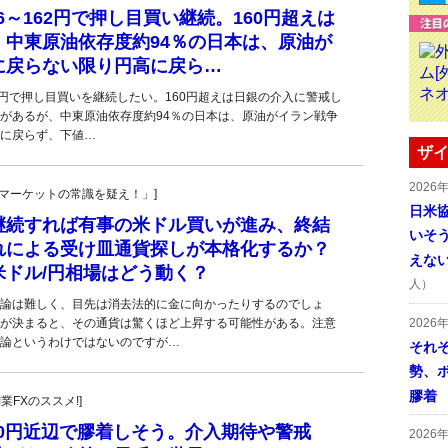
56～162円で押し目買い継続。160円超えは
、中東原油依存度約94％の日本は、原油が
に戻らない限り円高に戻ら…
62円で押し目買いを継続したい。160円超えは日銀の介入に警戒し
があるが、中東原油依存度約94％の日本は、原油がイラン戦争
に戻らず、下値…
ザイ
2026
男の「マーケットの常識を疑え！」]
日米
継続すれば有事の米ドル買いが進み、終結
いそ
れによる受け皿通貨探しが本格化するか？
えな
米ドル/円相場はどう動く？
人）
論は難しく、目先は消去法的に金に向かったりするのでしょ
が決まると、その通貨は驚くほど上昇する可能性がある。注意
2026
論というわけではないのですが…
それ
勢、
膠着
副業FXのススメ!]
60円近辺で膠着しそう。介入期待や警戒
2026