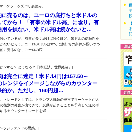
杜の「マーケットをズバリ裏読み」]
的に売るのは、ユーロの底打ちと米ドルの
してから！ 「有事の米ドル高」に陰り。有
信用を損ない、米ドル高は続かないと…
続いているが、有事が長く続けば続くほど、米ドルの信頼性を
かないだろう。ユーロ/米ドルはすでに底打ちの条件が揃いつつ
的に売るのは、ユーロの底…
人の「どうする？ どうなる？ 日本経済、世界経済」]
は完全に迷走！米ドル/円は157.50～
程度のレンジをイメージしながらのカウンター
的か。ただし、160円超…
、トレードとしては、トランプ大統領の発言でマーケットが大
の後別の発言が出てきて、反動が起きることを予測して逆のポ
ゆるカウンタートレードを継…
一の「ヘッジファンドの思惑」]