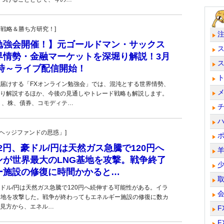
！投資戦略＆勝ち方研究！]
勉強会開催！】元ゴールドマン・サックス
界情勢・金融マーケットを深堀り解説！3月
0時～ライブ配信開始！
届けする「FXオンライン勉強会」では、混沌とする世界情勢、
り解説するほか、今後の見通しやトレード戦略も解説します。
く、株、債券、コモディテ…
一の「ヘッジファンドの思惑」]
62円、豪ドル/円は天然ガス急騰で120円へ
ンが世界最大のLNG基地を攻撃。戦争終了
ー施設の修復に時間かかると…
豪ドル/円は天然ガス急騰で120円へ続伸する可能性がある。イラ
基地を攻撃した。戦争が終わってもエネルギー施設の修復に数カ
見方から、エネル…
F
F