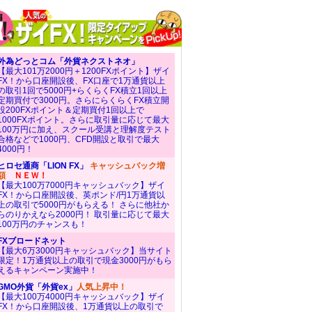
外為どっとコム「外貨ネクストネオ」
【最大101万2000円＋1200FXポイント】ザイ
FX！から口座開設後、FX口座で1万通貨以上
の取引1回で5000円+らくらくFX積立1回以上
定期買付で3000円。さらにらくらくFX積立開
設200FXポイント＆定期買付1回以上で
1000FXポイント。さらに取引量に応じて最大
100万円に加え、スクール受講と理解度テスト
合格などで1000円、CFD開設と取引で最大
4000円！
ヒロセ通商「LION FX」
キャッシュバック増
額
ＮＥＷ！
【最大100万7000円キャッシュバック】ザイ
FX！から口座開設後、英ポンド/円1万通貨以
上の取引で5000円がもらえる！ さらに他社か
らのりかえなら2000円！ 取引量に応じて最大
100万円のチャンスも！
FXブロードネット
【最大6万3000円キャッシュバック】当サイト
限定！1万通貨以上の取引で現金3000円がもら
えるキャンペーン実施中！
GMO外貨「外貨ex」
人気上昇中！
【最大100万4000円キャッシュバック】ザイ
FX！から口座開設後、1万通貨以上の取引で