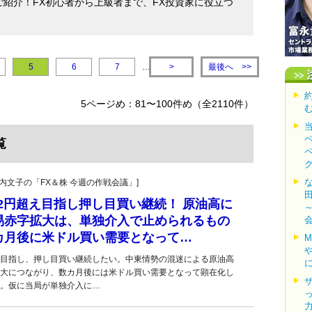
紹介！FX初心者から上級者まで、FX投資家に役立つ
！
最後へ
5
6
7
…
>
>>
5ページめ：81〜100件め（全2110件）
覧
・叶内文子の「FX＆株 今週の作戦会議」]
62円超え目指し押し目買い継続！ 原油高に
易赤字拡大は、単独介入で止められるもの
カ月後に米ドル買い需要となって…
超え目指し、押し目買い継続したい。中東情勢の混迷による原油高
大につながり、数カ月後には米ドル買い需要となって顕在化し
。仮に当局が単独介入に…