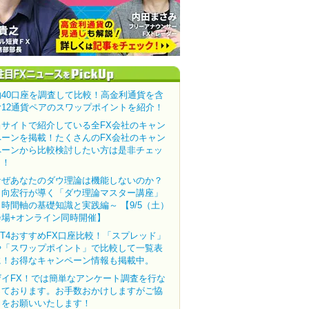
約40口座を調査して比較！高金利通貨を含
む12通貨ペアのスワップポイントを紹介！
当サイトで紹介している全FX会社のキャン
ペーンを掲載！たくさんのFX会社のキャン
ペーンから比較検討したい方は是非チェッ
ク！
なぜあなたのダウ理論は機能しないのか？
田向宏行が導く「ダウ理論マスター講座」
～時間軸の基礎知識と実践編～ 【9/5（土）
会場+オンライン同時開催】
MT4おすすめFX口座比較！「スプレッド」
や「スワップポイント」で比較して一覧表
に！お得なキャンペーン情報も掲載中。
ザイFX！では簡単なアンケート調査を行な
っております。お手数おかけしますがご協
力をお願いいたします！