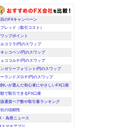
注目のFXキャンペーン
スプレッド（取引コスト）
スワップポイント
トルコリラ/円のスワップ
メキシコペソ/円のスワップ
チェココルナ/円のスワップ
ハンガリーフォリント/円のスワップ
ポーランドズロチ/円のスワップ
羊飼いが選んだ初心者にやさしいFX口座
少額で取引できるFX口座
取扱通貨ペア数や取引量ランキング
会社の信頼性
X・為替ニュース
Xスマホアプリ