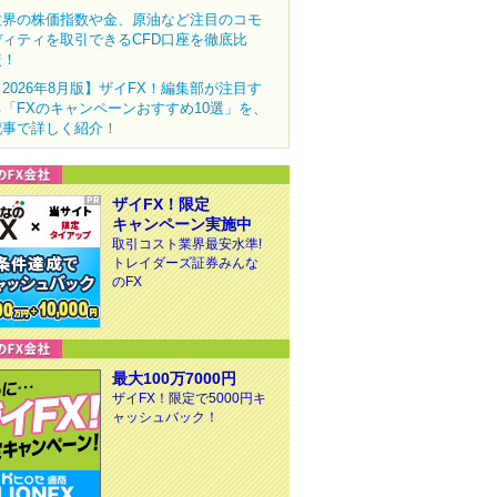
世界の株価指数や金、原油など注目のコモ
ディティを取引できるCFD口座を徹底比
較！
【2026年8月版】ザイFX！編集部が注目す
る「FXのキャンペーンおすすめ10選」を、
記事で詳しく紹介！
ザイFX！限定
キャンペーン実施中
取引コスト業界最安水準!
トレイダーズ証券みんな
のFX
最大100万7000円
ザイFX！限定で5000円キ
ャッシュバック！