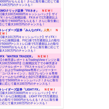
4000円がもらえる！ さらに取引量に応じて最
大100万円のチャンスも！
GMOクリック証券「FXネオ」
ＮＥＷ！
【最大100万4000円キャッシュバック】ザイ
FX！から口座開設後、FXネオで1万通貨以上
の取引で4000円がもらえる！ さらに取引量に
応じて最大100万円のチャンスも！
トレイダーズ証券「みんなのFX」
人気！
Ｎ
ＥＷ！
【最大101万円キャッシュバック】ザイFX！
から口座開設後、FX口座で5万通貨以上の取引
で5000円+シストレ口座で5万通貨以上の取引
で5000円がもらえる！ さらに取引量に応じて
最大100万円のチャンスも！
JFX「MATRIX TRADER」
ＮＥＷ！
【小林芳彦レポート＆TradingViewインジと最
大100万5000円】口座開設完了で小林芳彦オ
リジナルレポート「FXスキャルピングのコ
ツ」およびTradingView専用インジケーター
「コバスキャインジ」当日プレゼント＆専用
フォームからの申込と合計1万通貨以上の新規
取引で5000円キャッシュバック！さらに取引
量に応じて最大100万円のチャンスも！
トレイダーズ証券「LIGHT FX」
ＮＥＷ！
【最大100万3000円キャッシュバック】ザイ
FX！から口座開設後、LIGHT FXで5万通貨以
上の取引で3000円がもらえる！さらに取引量
に応じて最大100万円のチャンスも！