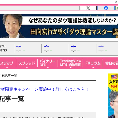
日（木）
--/--
--/--
--/--
--/--
分4秒
--.--
--
--.--
--
--.--
--
--.--
--
する記事一覧
設者限定キャンペーン実施中！詳しくはこちら！
記事一覧