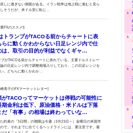
戻しに過ぎない側面がある。イラン戦争は地上戦に進むと見ら
しそうだが、米ドル安に転じ…
副業FXのススメ!]
はトランプがTACOる前からチャートに表
ちらに動くかわからない日足レンジ内で仕
のは、取引の目的が利益でなくギャ…
ンプがTACOる前からチャートに表れている。主要ドルストレー
論の日足レンジ内で調整相場入りしており、この日足レンジを
い。どちらに動くかわか…
発!松崎美子のFXマーケットレター]
領がTACOってマーケットは停戦の可能性に
長期金利は低下、原油価格・米ドルは下落
まだ「有事」の相場は終わっていな…
た約束の「5日間」の期限は今週（3月23日～）金曜日の米国市
ので、それまでに出てくるヘッドラインには、要注意です。最
つけることとして、今の…