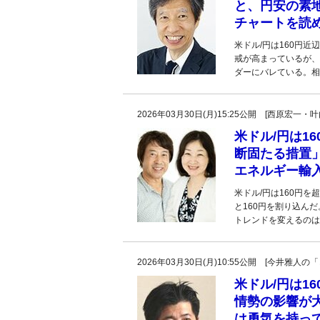
と、円安の素
チャートを読
米ドル/円は160円
戒が高まっているが、
ダーにバレている。相
2026年03月30日(月)15:25公開 [西原宏一
米ドル/円は1
断固たる措置
エネルギー輸
米ドル/円は160円
と160円を割り込ん
トレンドを変えるのは
2026年03月30日(月)10:55公開 [今井雅
米ドル/円は1
情勢の影響が
は勇気を持っ