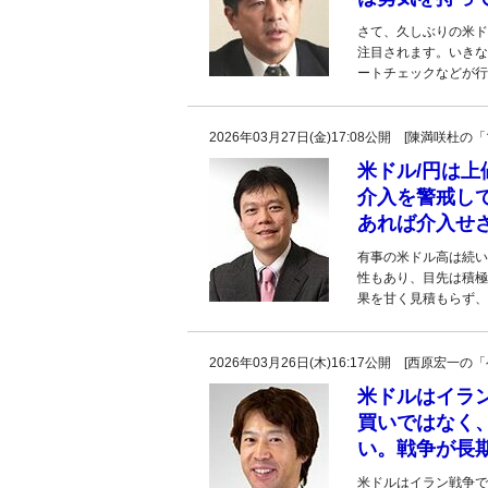
さて、久しぶりの米ド
注目されます。いきな
ートチェックなどが行
2026年03月27日(金)17:08公開 [陳満咲
米ドル/円は
介入を警戒して
あれば介入せ
有事の米ドル高は続い
性もあり、目先は積極
果を甘く見積もらず、
2026年03月26日(木)16:17公開 [西原宏
米ドルはイラ
買いではなく
い。戦争が長
米ドルはイラン戦争で