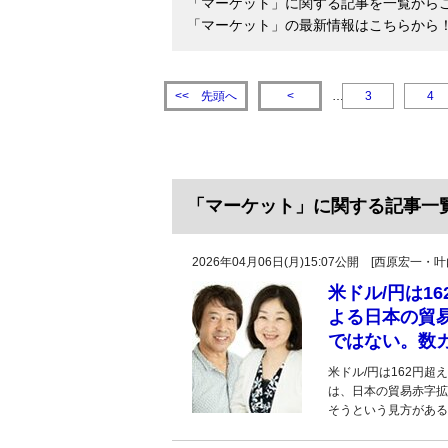
「マーケット」に関する記事を一覧からご
「マーケット」の最新情報はこちらから
先頭へ
<<
<
…
3
4
「マーケット」に関する記事一
2026年04月06日(月)15:07公開 [西原宏一
米ドル/円は1
よる日本の貿
ではない。数
米ドル/円は162円
は、日本の貿易赤字拡
そうという見方がある