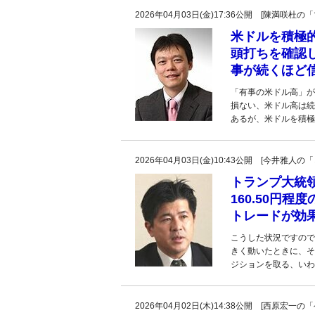
2026年04月03日(金)17:36公開 [陳満咲
米ドルを積極
頭打ちを確認
事が続くほど
「有事の米ドル高」が
損ない、米ドル高は続
あるが、米ドルを積極
2026年04月03日(金)10:43公開 [今井雅
トランプ大統領
160.50円
トレードが効果
こうした状況ですので
きく動いたときに、そ
ジションを取る、いわ
2026年04月02日(木)14:38公開 [西原宏