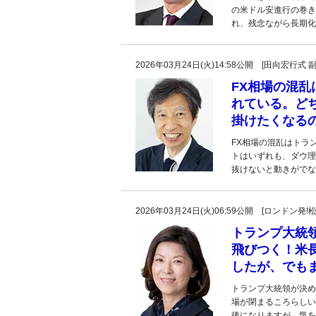
の米ドル安進行の巻き
れ、残念ながら長期化
2026年03月24日(火)14:58公開 [田向宏行式 
FX相場の混乱
れている。ど
掛けたくなる
FX相場の混乱はトラ
トはいずれも、ダウ理
抜けないと動きがでな
2026年03月24日(火)06:59公開 [ロンドン
トランプ大統
飛びつく！米
したが、でも
トランプ大統領が決め
場が閉まるころらしい
後になりますが、気を