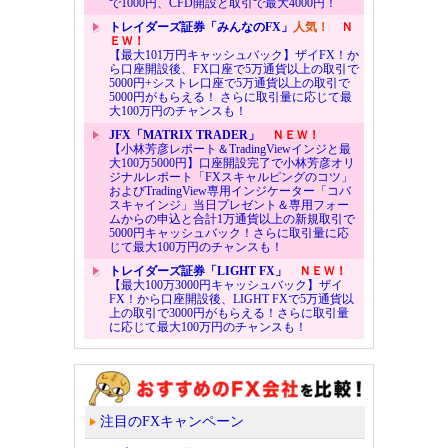
で1000円、CFD開設と取引で最大4000円！
トレイダーズ証券「みんなのFX」
人気！
Ｎ
ＥＷ！
【最大101万円キャッシュバック】ザイFX！か
ら口座開設後、FX口座で5万通貨以上の取引で
5000円+シストレ口座で5万通貨以上の取引で
5000円がもらえる！ さらに取引量に応じて最
大100万円のチャンスも！
JFX「MATRIX TRADER」
ＮＥＷ！
【小林芳彦レポート＆TradingViewインジと最
大100万5000円】口座開設完了で小林芳彦オリ
ジナルレポート「FXスキャルピングのコツ」
およびTradingView専用インジケーター「コバ
スキャインジ」当日プレゼント＆専用フォー
ムからの申込と合計1万通貨以上の新規取引で
5000円キャッシュバック！さらに取引量に応
じて最大100万円のチャンスも！
トレイダーズ証券「LIGHT FX」
ＮＥＷ！
【最大100万3000円キャッシュバック】ザイ
FX！から口座開設後、LIGHT FXで5万通貨以
上の取引で3000円がもらえる！さらに取引量
に応じて最大100万円のチャンスも！
注目のFXキャンペーン