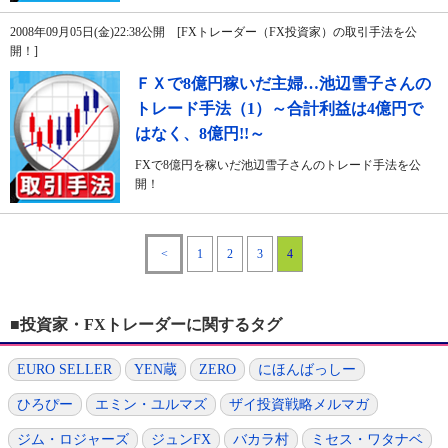
2008年09月05日(金)22:38公開 [FXトレーダー（FX投資家）の取引手法を公
開！]
ＦＸで8億円稼いだ主婦…池辺雪子さんの
トレード手法（1）～合計利益は4億円で
はなく、8億円!!～
FXで8億円を稼いだ池辺雪子さんのトレード手法を公
開！
<
1
2
3
4
■投資家・FXトレーダーに関するタグ
EURO SELLER
YEN蔵
ZERO
にほんばっしー
ひろぴー
エミン・ユルマズ
ザイ投資戦略メルマガ
ジム・ロジャーズ
ジュンFX
バカラ村
ミセス・ワタナベ