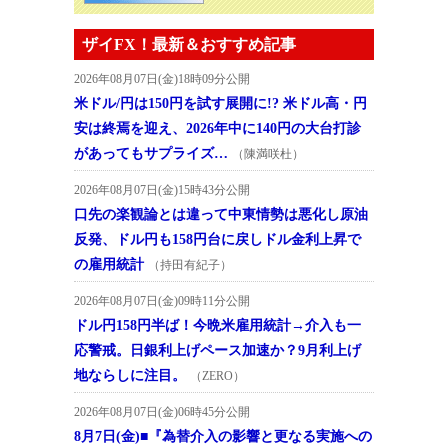
ザイFX！最新＆おすすめ記事
2026年08月07日(金)18時09分公開
米ドル/円は150円を試す展開に!? 米ドル高・円
安は終焉を迎え、2026年中に140円の大台打診
があってもサプライズ…
（陳満咲杜）
2026年08月07日(金)15時43分公開
口先の楽観論とは違って中東情勢は悪化し原油
反発、ドル円も158円台に戻しドル金利上昇で
の雇用統計
（持田有紀子）
2026年08月07日(金)09時11分公開
ドル円158円半ば！今晩米雇用統計→介入も一
応警戒。日銀利上げペース加速か？9月利上げ
地ならしに注目。
（ZERO）
2026年08月07日(金)06時45分公開
8月7日(金)■『為替介入の影響と更なる実施への