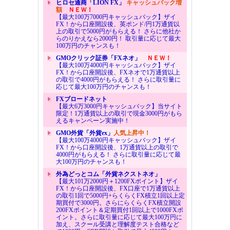
ヒロセ通商「LION FX」
キャッシュバック増
額
ＮＥＷ！
【最大100万7000円キャッシュバック】ザイ
FX！から口座開設後、英ポンド/円1万通貨以
上の取引で5000円がもらえる！ さらに他社か
らのりかえなら2000円！ 取引量に応じて最大
100万円のチャンスも！
GMOクリック証券「FXネオ」
ＮＥＷ！
【最大100万4000円キャッシュバック】ザイ
FX！から口座開設後、FXネオで1万通貨以上
の取引で4000円がもらえる！ さらに取引量に
応じて最大100万円のチャンスも！
FXブロードネット
【最大6万3000円キャッシュバック】当サイト
限定！1万通貨以上の取引で現金3000円がもら
えるキャンペーン実施中！
GMO外貨「外貨ex」
人気上昇中！
【最大100万4000円キャッシュバック】ザイ
FX！から口座開設後、1万通貨以上の取引で
4000円がもらえる！ さらに取引量に応じて最
大100万円のチャンスも！
外為どっとコム「外貨ネクストネオ」
【最大101万2000円＋1200FXポイント】ザイ
FX！から口座開設後、FX口座で1万通貨以上
の取引1回で5000円+らくらくFX積立1回以上定
期買付で3000円。さらにらくらくFX積立開設
200FXポイント＆定期買付1回以上で1000FXポ
イント。さらに取引量に応じて最大100万円に
加え、スクール受講と理解度テスト合格など