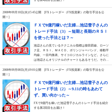
する第4回目をお届け！
2008年09月10日(水)15:45公開 [FXトレーダー（FX投資家）の取引手法を公
開！]
ＦＸで8億円稼いだ主婦…池辺雪子さんの
トレード手法（3）～短期と長期のＲＳＩ
を使った手法とは？～
池辺さんの見ているテクニカル指標は柴田罫線、ローソ
ク足、ＲＳＩ、ＭＡＣＤ、ボリンジャーバンド、移動平
均線、一目均衡表、サイコロジカルラインなど。さらに
は池辺さんオリジナルのチャートもあるそうだ。その…
2008年09月08日(月)19:01公開 [FXトレーダー（FX投資家）の取引手法を公
開！]
ＦＸで8億円稼いだ主婦…池辺雪子さんの
トレード手法（2）～9.11の時もあわて
ず、買い向かった～
FXで8億円を稼いだ池辺雪子さんのトレード手法を紹介
する第2回目をお届け！