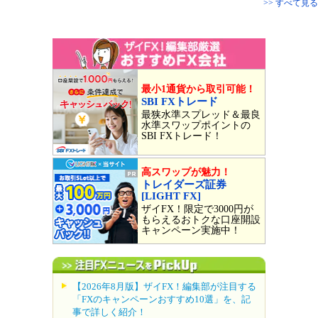
>> すべて見る
最小1通貨から取引可能！
SBI FXトレード
最狭水準スプレッド＆最良
水準スワップポイントの
SBI FXトレード！
高スワップが魅力！
トレイダーズ証券
[LIGHT FX]
ザイFX！限定で3000円が
もらえるおトクな口座開設
キャンペーン実施中！
【2026年8月版】ザイFX！編集部が注目する
「FXのキャンペーンおすすめ10選」を、記
事で詳しく紹介！