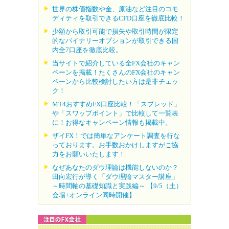
世界の株価指数や金、原油など注目のコモ
ディティを取引できるCFD口座を徹底比較！
少額から取引可能で損失や取引時間が限定
的なバイナリーオプションが取引できる国
内全7口座を徹底比較。
当サイトで紹介している全FX会社のキャン
ペーンを掲載！たくさんのFX会社のキャン
ペーンから比較検討したい方は是非チェッ
ク！
MT4おすすめFX口座比較！「スプレッド」
や「スワップポイント」で比較して一覧表
に！お得なキャンペーン情報も掲載中。
ザイFX！では簡単なアンケート調査を行な
っております。お手数おかけしますがご協
力をお願いいたします！
なぜあなたのダウ理論は機能しないのか？
田向宏行が導く「ダウ理論マスター講座」
～時間軸の基礎知識と実践編～ 【9/5（土）
会場+オンライン同時開催】