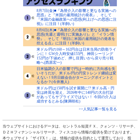
8月7日(金)■『為替介入の影響と更なる実施への
思惑』と『米国の雇用統計の発表』、そして
『米国の金融政策への思惑(利上げへの思惑に注
視)』に注目！(羊飼い)
8月6日(木)■『為替介入の影響と更なる実施への
思惑(先週と週明けに実施あり)』と『イラン情
勢』、そして『明日に米国の雇用統計の発表を
控える点』に注目！(羊飼い)
米ドル/円の160～162円台は日米当局の防衛ライ
ンに！ GW介入時安値155円、神田シーリング
152円が下値めど、押し目買いから戻り売り戦
略へ(西原宏一)
日米協調介入の影響で円は一時的に方向感を失
いそうだが、米ドル/円の円安トレンド継続は変
えない！9月日銀会合がターニングポイントと
なるか？(今井雅人)
米ドル/円は150円を試す展開に!? 米ドル高・円
安は終焉を迎え、2026年中に140円の大台打診
があってもサプライズではない！ 今回の介入は
成功するとみる(陳満咲杜)
>>人気記事一覧を見る
当ウェブサイトにおけるデータは、セントラル短資ＦＸ、クォンツ・リサーチ、
ＤＺＨフィナンシャルリサーチ、フィスコから情報の提供を受けております。
本ウェブサイト「ザイFX！」は、情報の提供を目的として運営しており、投