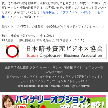
資、その他の行動を勧誘する目的では運営しておりません。通貨ペアの選択、売
買レートなど投資の最終決定は、お客様ご自身の判断でなさるようにお願いいた
します。さらに詳しいことは
「免責事項」
、
「プライバシー・ポリシー、著作
権」
のページをご確認ください。
当サイト「ザイFX！」の運営元：株式会社ダイヤモンド・フィナンシャル・リ
サーチ
株主：株式会社ダイヤモンド社（100％）
加入協会：一般社団法人日本暗号資産ビジネス協会（ＪＣＢＡ）
免責事項
会社概要
プライバシー・ポリシー、著作権
サイトマップ
タグ一覧
広告のご案内
ダイヤモンド社のサイト
ダイヤモンド・オンライン
|
週刊ダイヤモンド
|
ザイ・オンライン
|
クリプトインサイト
|
ザイFX！
2026 Diamond Financial Research,Inc All Rights Reserved.