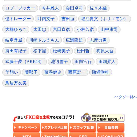
ロブ・ブッカー
今井雅人
会田卓司
佐々木融
億トレーダー
叶内文子
吉田恒
堀江貴文（ホリエモン）
大橋ひろこ
太田忠
宮田直彦
小林芳彦
山中康司
岐阜暴威
川崎ドルえもん
広瀬隆雄
志摩力男
持田有紀子
松下誠
松崎美子
松田哲
梅原大吾
武藤十夢（AKB48）
池辺雪子
田向宏行
田畑昇人
羊飼い
葉那子
藤巻健史
西原宏一
陳満咲杜
鳥居万友美
>>タグ一覧へ