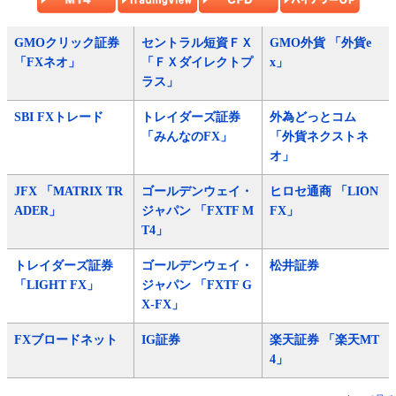
GMOクリック証券
セントラル短資ＦＸ
GMO外貨 「外貨e
「FXネオ」
「ＦＸダイレクトプ
x」
ラス」
SBI FXトレード
トレイダーズ証券
外為どっとコム
「みんなのFX」
「外貨ネクストネ
オ」
JFX 「MATRIX TR
ゴールデンウェイ・
ヒロセ通商 「LION
ADER」
ジャパン 「FXTF M
FX」
T4」
トレイダーズ証券
ゴールデンウェイ・
松井証券
「LIGHT FX」
ジャパン 「FXTF G
X-FX」
FXブロードネット
IG証券
楽天証券 「楽天MT
4」