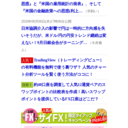
思惑』と『米国の雇用統計の発表』、そして
『米国の金融政策への思惑(利上…
（羊飼い）
2026年08月06日(木)17時00分公開
日米協調介入の影響で円は一時的に方向感を失
いそうだが、米ドル/円の円安トレンド継続は変
えない！9月日銀会合がターニング…
（今井雅
人）
TradingView（トレーディングビュー）
人気！
の有料機能を無料で使う裏ワザ？ 人気のチャー
ト分析ツールを賢く使う方法がココに！
約40口座を調査して人気12通貨ペアのス
注目！
ワップポイントの比較表を作成！高いスワップ
ポイントを提供しているFX口座はどこだ？