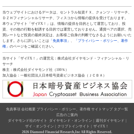
当ウェブサイトにおけるデータは、セントラル短資ＦＸ、クォンツ・リサーチ、
ＤＺＨフィナンシャルリサーチ、フィスコから情報の提供を受けております。
本ウェブサイト「ザイFX！」は、情報の提供を目的として運営しており、投
資、その他の行動を勧誘する目的では運営しておりません。通貨ペアの選択、売
買レートなど投資の最終決定は、お客様ご自身の判断でなさるようにお願いいた
します。さらに詳しいことは
「免責事項」
、
「プライバシー・ポリシー、著作
権」
のページをご確認ください。
当サイト「ザイFX！」の運営元：株式会社ダイヤモンド・フィナンシャル・リ
サーチ
株主：株式会社ダイヤモンド社（100％）
加入協会：一般社団法人日本暗号資産ビジネス協会（ＪＣＢＡ）
免責事項
会社概要
プライバシー・ポリシー、著作権
サイトマップ
タグ一覧
広告のご案内
ダイヤモンド社のサイト
ダイヤモンド・オンライン
|
週刊ダイヤモンド
|
ザイ・オンライン
|
クリプトインサイト
|
ザイFX！
2026 Diamond Financial Research,Inc All Rights Reserved.