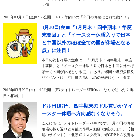
ス90…
2018年03月30日(金)07:56公開 [FX・羊飼いの「今日の為替はこれで動く！」]
3月30日(金)■『3月月末・四半期末・年度
末要因』と『イースター休暇入りで日本
と中国以外のほぼ全ての国が休場となる
点』に注目！
本日の為替相場の焦点は、『3月月末・四半期末・年度
末要因』と『イースター休暇入りで日本と中国以外のほ
ぼ全ての国が休場となる点』にあり。米国の経済指標及
びイベントは、注目度の高いものの発表はない。※本…
2018年03月29日(木)11:10公開 [FXデイトレーダーZEROの「なんで動いた？ 昨
日の相場」]
ドル円107円、四半期末のドル買いか？イ
ースター休暇へ方向感なくなりそう。
こんにちは。デイトレーダーZEROです。3月28日の為替
相場の振り返りと今後の作戦を動画で解説します。【相
場のポイント】・北朝鮮リスク後退、米GDP上方改定も