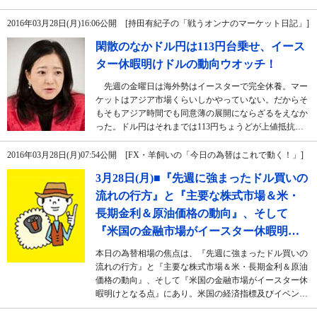
2016年03月28日(月)16:06公開 [持田有紀子の「戦うオンナのマーケット日記」]
閑散のなかドル円は113円台乗せ、イース
ター休暇明けドルの動向ウオッチ！
先週の金曜日は海外勢はイースターで完全休養。マー
ケットはアジア市場くらいしかやっていない。だからそ
もそもアジア時間でも同意薄の展開にならざるをえなか
った。ドル円はそれまでは113円ちょうどが上値抵抗…
2016年03月28日(月)07:54公開 [FX・羊飼いの「今日の為替はこれで動く！」]
3月28日(月)■『先週に強まったドル買いの
流れの行方』と『主要な株式市場＆米・
長期金利＆原油価格の動向』、そして
『米国の金融市場がイースター休暇明…
本日の為替相場の焦点は、『先週に強まったドル買いの
流れの行方』と『主要な株式市場＆米・長期金利＆原油
価格の動向』、そして『米国の金融市場がイースター休
暇明けとなる点』にあり。米国の経済指標及びイベン…