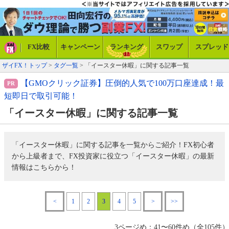
FX比較
キャンペーン
ランキング
スワップ
スプレッド
ザイFX！トップ
>
タグ一覧
> 「イースター休暇」に関する記事一覧
【GMOクリック証券】圧倒的人気で100万口座達成！最
短即日で取引可能！
「イースター休暇」に関する記事一覧
「イースター休暇」に関する記事を一覧からご紹介！FX初心者
から上級者まで、FX投資家に役立つ「イースター休暇」の最新
情報はこちらから！
<
1
2
3
4
5
>
>>
3ページめ：41〜60件め（全105件）