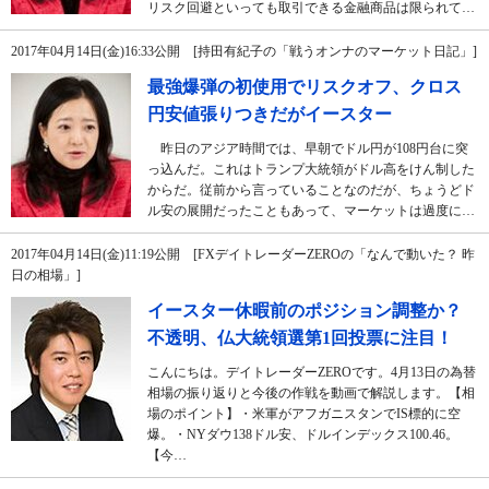
リスク回避といっても取引できる金融商品は限られて…
2017年04月14日(金)16:33公開 [持田有紀子の「戦うオンナのマーケット日記」]
最強爆弾の初使用でリスクオフ、クロス
円安値張りつきだがイースター
昨日のアジア時間では、早朝でドル円が108円台に突
っ込んだ。これはトランプ大統領がドル高をけん制した
からだ。従前から言っていることなのだが、ちょうどド
ル安の展開だったこともあって、マーケットは過度に…
2017年04月14日(金)11:19公開 [FXデイトレーダーZEROの「なんで動いた？ 昨
日の相場」]
イースター休暇前のポジション調整か？
不透明、仏大統領選第1回投票に注目！
こんにちは。デイトレーダーZEROです。4月13日の為替
相場の振り返りと今後の作戦を動画で解説します。【相
場のポイント】・米軍がアフガニスタンでIS標的に空
爆。・NYダウ138ドル安、ドルインデックス100.46。
【今…