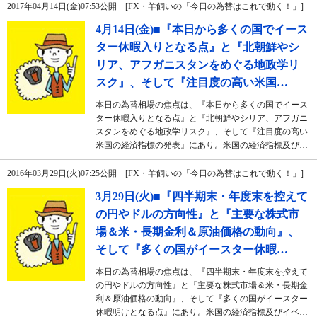
2017年04月14日(金)07:53公開 [FX・羊飼いの「今日の為替はこれで動く！」]
4月14日(金)■『本日から多くの国でイース
ター休暇入りとなる点』と『北朝鮮やシ
リア、アフガニスタンをめぐる地政学リ
スク』、そして『注目度の高い米国…
本日の為替相場の焦点は、『本日から多くの国でイース
ター休暇入りとなる点』と『北朝鮮やシリア、アフガニ
スタンをめぐる地政学リスク』、そして『注目度の高い
米国の経済指標の発表』にあり。米国の経済指標及び…
2016年03月29日(火)07:25公開 [FX・羊飼いの「今日の為替はこれで動く！」]
3月29日(火)■『四半期末・年度末を控えて
の円やドルの方向性』と『主要な株式市
場＆米・長期金利＆原油価格の動向』、
そして『多くの国がイースター休暇…
本日の為替相場の焦点は、『四半期末・年度末を控えて
の円やドルの方向性』と『主要な株式市場＆米・長期金
利＆原油価格の動向』、そして『多くの国がイースター
休暇明けとなる点』にあり。米国の経済指標及びイベ…