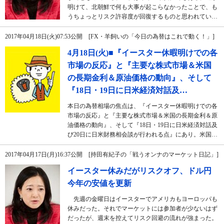
明けて、北朝鮮で何も大事が起こらなかったことで、も
うちょっとリスク許容度が回復するものと思われてい…
2017年04月18日(火)07:53公開 [FX・羊飼いの「今日の為替はこれで動く！」]
4月18日(火)■『イースター休暇明けでの各
市場の反応』と『主要な株式市場＆米国
の長期金利＆原油価格の動向』、そして
『18日・19日に日米経済対話及…
本日の為替相場の焦点は、『イースター休暇明けでの各
市場の反応』と『主要な株式市場＆米国の長期金利＆原
油価格の動向』、そして『18日・19日に日米経済対話及
び20日に日米財務相会談が行われる点』にあり。米国…
2017年04月17日(月)16:37公開 [持田有紀子の「戦うオンナのマーケット日記」]
イースター休みだがリスクオフ、ドル円
今年の安値を更新
先週の金曜日はイースターでアメリカもヨーロッパも
休みだった。それでマーケットには参加者が少ないはず
だったが、週末を控えてリスク回避の流れが強まった。