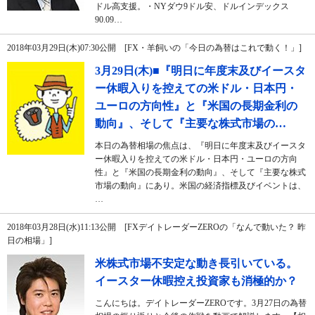
ドル高支援。・NYダウ9ドル安、ドルインデックス
90.09…
2018年03月29日(木)07:30公開 [FX・羊飼いの「今日の為替はこれで動く！」]
3月29日(木)■『明日に年度末及びイースタ
ー休暇入りを控えての米ドル・日本円・
ユーロの方向性』と『米国の長期金利の
動向』、そして『主要な株式市場の…
本日の為替相場の焦点は、『明日に年度末及びイースタ
ー休暇入りを控えての米ドル・日本円・ユーロの方向
性』と『米国の長期金利の動向』、そして『主要な株式
市場の動向』にあり。米国の経済指標及びイベントは、
…
2018年03月28日(水)11:13公開 [FXデイトレーダーZEROの「なんで動いた？ 昨
日の相場」]
米株式市場不安定な動き長引いている。
イースター休暇控え投資家も消極的か？
こんにちは。デイトレーダーZEROです。3月27日の為替