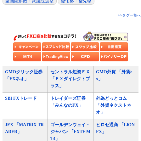
衆議院解散・衆議院選挙
金価格・金先物
>>タグ一覧へ
GMOクリック証券
セントラル短資ＦＸ
GMO外貨 「外貨e
「FXネオ」
「ＦＸダイレクトプ
x」
ラス」
SBI FXトレード
トレイダーズ証券
外為どっとコム
「みんなのFX」
「外貨ネクストネ
オ」
JFX 「MATRIX TR
ゴールデンウェイ・
ヒロセ通商 「LION
ADER」
ジャパン 「FXTF M
FX」
T4」