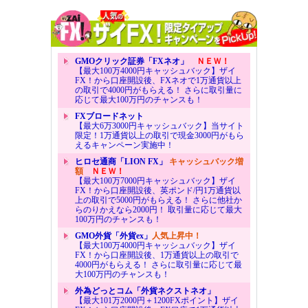
GMOクリック証券「FXネオ」
ＮＥＷ！
【最大100万4000円キャッシュバック】ザイ
FX！から口座開設後、FXネオで1万通貨以上
の取引で4000円がもらえる！ さらに取引量に
応じて最大100万円のチャンスも！
FXブロードネット
【最大6万3000円キャッシュバック】当サイト
限定！1万通貨以上の取引で現金3000円がもら
えるキャンペーン実施中！
ヒロセ通商「LION FX」
キャッシュバック増
額
ＮＥＷ！
【最大100万7000円キャッシュバック】ザイ
FX！から口座開設後、英ポンド/円1万通貨以
上の取引で5000円がもらえる！ さらに他社か
らのりかえなら2000円！ 取引量に応じて最大
100万円のチャンスも！
GMO外貨「外貨ex」
人気上昇中！
【最大100万4000円キャッシュバック】ザイ
FX！から口座開設後、1万通貨以上の取引で
4000円がもらえる！ さらに取引量に応じて最
大100万円のチャンスも！
外為どっとコム「外貨ネクストネオ」
【最大101万2000円＋1200FXポイント】ザイ