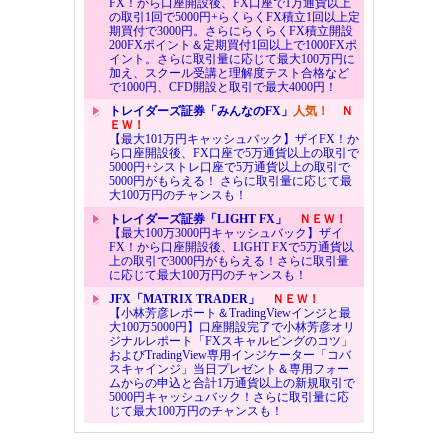
FX！から口座開設後、FX口座で1万通貨以上
の取引1回で5000円+らくらくFX積立1回以上定
期買付で3000円。さらにらくらくFX積立開設
200FXポイント＆定期買付1回以上で1000FXポ
イント。さらに取引量に応じて最大100万円に
加え、スクール受講と理解度テスト合格など
で1000円、CFD開設と取引で最大4000円！
トレイダーズ証券「みんなのFX」
人気！
Ｎ
ＥＷ！
【最大101万円キャッシュバック】ザイFX！か
ら口座開設後、FX口座で5万通貨以上の取引で
5000円+シストレ口座で5万通貨以上の取引で
5000円がもらえる！ さらに取引量に応じて最
大100万円のチャンスも！
トレイダーズ証券「LIGHT FX」
ＮＥＷ！
【最大100万3000円キャッシュバック】ザイ
FX！から口座開設後、LIGHT FXで5万通貨以
上の取引で3000円がもらえる！さらに取引量
に応じて最大100万円のチャンスも！
JFX「MATRIX TRADER」
ＮＥＷ！
【小林芳彦レポート＆TradingViewインジと最
大100万5000円】口座開設完了で小林芳彦オリ
ジナルレポート「FXスキャルピングのコツ」
およびTradingView専用インジケーター「コバ
スキャインジ」当日プレゼント＆専用フォー
ムからの申込と合計1万通貨以上の新規取引で
5000円キャッシュバック！さらに取引量に応
じて最大100万円のチャンスも！