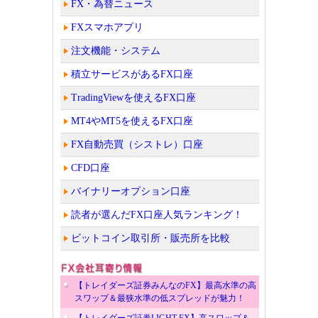
FX・為替ニュース
FXスマホアプリ
注文機能・システム
積立サービスがあるFX口座
TradingViewを使えるFX口座
MT4やMT5を使えるFX口座
FX自動売買（シストレ）口座
CFD口座
バイナリーオプション口座
読者が選んだFX口座人気ランキング！
ビットコイン取引所・販売所を比較
【トレイダーズ証券みんなのFX】最高水準の高
スワップ＆最狭水準の低スプレッドが魅力！