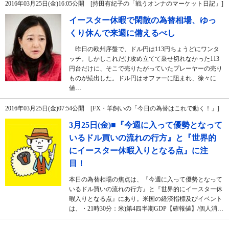
2016年03月25日(金)16:05公開 [持田有紀子の「戦うオンナのマーケット日記」]
イースター休暇で閑散の為替相場、ゆっ
くり休んで来週に備えるべし
昨日の欧州序盤で、ドル円は113円ちょうどにワンタ
ッチ。しかしこれだけ攻め立てて乗せ切れなかった113
円台だけに、そこで売りたがっていたプレーヤーの売り
ものが続出した。ドル円はオファーに阻まれ、徐々に
値…
2016年03月25日(金)07:54公開 [FX・羊飼いの「今日の為替はこれで動く！」]
3月25日(金)■『今週に入って優勢となって
いるドル買いの流れの行方』と『世界的
にイースター休暇入りとなる点』に注
目！
本日の為替相場の焦点は、『今週に入って優勢となって
いるドル買いの流れの行方』と『世界的にイースター休
暇入りとなる点』にあり。米国の経済指標及びイベント
は、・21時30分：米)第4四半期GDP【確報値】/個人消…