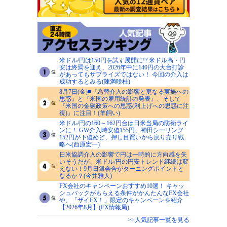
米ドル/円は150円を試す展開に!? 米ドル高・円
安は終焉を迎え、2026年中に140円の大台打診
があってもサプライズではない！ 今回の介入は
成功するとみる(陳満咲杜)
8月7日(金)■『為替介入の影響と更なる実施への
思惑』と『米国の雇用統計の発表』、そして
『米国の金融政策への思惑(利上げへの思惑に注
視)』に注目！(羊飼い)
米ドル/円の160～162円台は日米当局の防衛ライ
ンに！ GW介入時安値155円、神田シーリング
152円が下値めど、押し目買いから戻り売り戦
略へ(西原宏一)
日米協調介入の影響で円は一時的に方向感を失
いそうだが、米ドル/円の円安トレンド継続は変
えない！9月日銀会合がターニングポイントと
なるか？(今井雅人)
FX会社のキャンペーンおすすめ10選！ キャッ
シュバックがもらえる条件がかんたんなFX会社
や、「ザイFX！」限定のキャンペーンを紹介
【2026年8月】(FX情報局)
>>人気記事一覧を見る