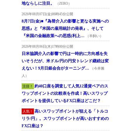
地ならしに注目。
（ZERO）
2026年08月07日(金)06時45分公開
8月7日(金)■『為替介入の影響と更なる実施への
思惑』と『米国の雇用統計の発表』、そして
『米国の金融政策への思惑(利上…
（羊飼い）
2026年08月06日(木)17時00分公開
日米協調介入の影響で円は一時的に方向感を失
いそうだが、米ドル/円の円安トレンド継続は変
えない！9月日銀会合がターニング…
（今井雅
人）
約40口座を調査して人気12通貨ペアのス
注目！
ワップポイントの比較表を作成！高いスワップ
ポイントを提供しているFX口座はどこだ？
高いスワップポイントが狙える「トルコ
人気！
リラ/円」。スワップポイントが高いおすすめの
FX口座は？