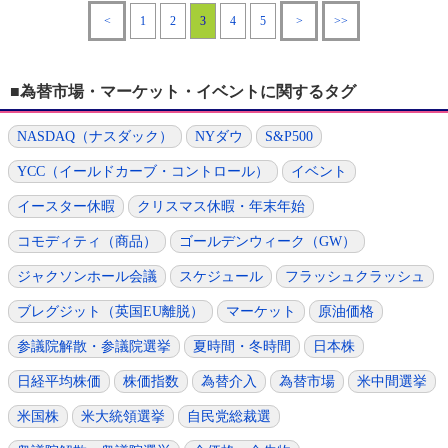
<
1
2
3
4
5
>
>>
■為替市場・マーケット・イベントに関するタグ
NASDAQ（ナスダック）
NYダウ
S&P500
YCC（イールドカーブ・コントロール）
イベント
イースター休暇
クリスマス休暇・年末年始
コモディティ（商品）
ゴールデンウィーク（GW）
ジャクソンホール会議
スケジュール
フラッシュクラッシュ
ブレグジット（英国EU離脱）
マーケット
原油価格
参議院解散・参議院選挙
夏時間・冬時間
日本株
日経平均株価
株価指数
為替介入
為替市場
米中間選挙
米国株
米大統領選挙
自民党総裁選