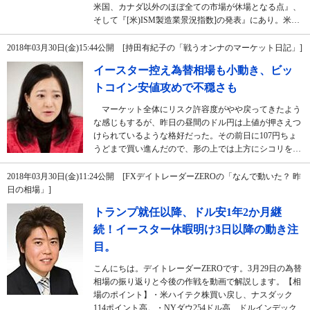
米国、カナダ以外のほぼ全ての市場が休場となる点』、
そして『[米)ISM製造業景況指数]の発表』にあり。米…
2018年03月30日(金)15:44公開 [持田有紀子の「戦うオンナのマーケット日記」]
イースター控え為替相場も小動き、ビッ
トコイン安値攻めで不穏さも
マーケット全体にリスク許容度がやや戻ってきたよう
な感じもするが、昨日の昼間のドル円は上値が押さえつ
けられているような格好だった。その前日に107円ちょ
うどまで買い進んだので、形の上では上方にシコリを…
2018年03月30日(金)11:24公開 [FXデイトレーダーZEROの「なんで動いた？ 昨
日の相場」]
トランプ就任以降、ドル安1年2か月継
続！イースター休暇明け3日以降の動き注
目。
こんにちは。デイトレーダーZEROです。3月29日の為替
相場の振り返りと今後の作戦を動画で解説します。【相
場のポイント】・米ハイテク株買い戻し、ナスダック
114ポイント高。・NYダウ254ドル高、ドルインデック