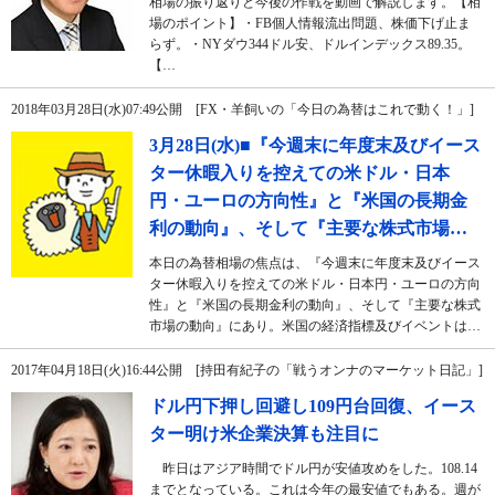
相場の振り返りと今後の作戦を動画で解説します。【相
場のポイント】・FB個人情報流出問題、株価下げ止ま
らず。・NYダウ344ドル安、ドルインデックス89.35。
【…
2018年03月28日(水)07:49公開 [FX・羊飼いの「今日の為替はこれで動く！」]
3月28日(水)■『今週末に年度末及びイース
ター休暇入りを控えての米ドル・日本
円・ユーロの方向性』と『米国の長期金
利の動向』、そして『主要な株式市場…
本日の為替相場の焦点は、『今週末に年度末及びイース
ター休暇入りを控えての米ドル・日本円・ユーロの方向
性』と『米国の長期金利の動向』、そして『主要な株式
市場の動向』にあり。米国の経済指標及びイベントは…
2017年04月18日(火)16:44公開 [持田有紀子の「戦うオンナのマーケット日記」]
ドル円下押し回避し109円台回復、イース
ター明け米企業決算も注目に
昨日はアジア時間でドル円が安値攻めをした。108.14
までとなっている。これは今年の最安値でもある。週が