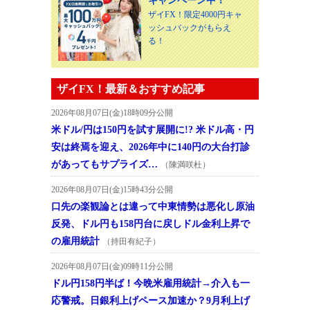
キャンペーン中！
ザイFX！限定4000円キャ
ッシュバックがもらえ
る！
ザイFX！最新＆おすすめ記事
2026年08月07日(金)18時09分公開
米ドル/円は150円を試す展開に!? 米ドル高・円
安は終焉を迎え、2026年中に140円の大台打診
があってもサプライズ…
（陳満咲杜）
2026年08月07日(金)15時43分公開
口先の楽観論とは違って中東情勢は悪化し原油
反発、ドル円も158円台に戻しドル金利上昇で
の雇用統計
（持田有紀子）
2026年08月07日(金)09時11分公開
ドル円158円半ば！今晩米雇用統計→介入も一
応警戒。日銀利上げペース加速か？9月利上げ