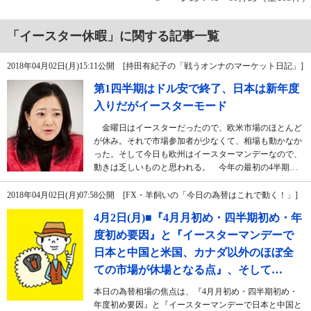
「イースター休暇」に関する記事一覧
2018年04月02日(月)15:11公開 [持田有紀子の「戦うオンナのマーケット日記」]
第1四半期はドル安で終了、日本は新年度
入りだがイースターモード
金曜日はイースターだったので、欧米市場のほとんど
が休み。それで市場参加者が少なくて、相場も動かなか
った。そして今日も欧州はイースターマンデーなので、
動きは乏しいものと思われる。 今年の最初の4半期…
2018年04月02日(月)07:58公開 [FX・羊飼いの「今日の為替はこれで動く！」]
4月2日(月)■『4月月初め・四半期初め・年
度初め要因』と『イースターマンデーで
日本と中国と米国、カナダ以外のほぼ全
ての市場が休場となる点』、そして…
本日の為替相場の焦点は、『4月月初め・四半期初め・
年度初め要因』と『イースターマンデーで日本と中国と