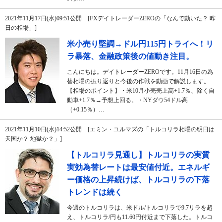
2021年11月17日(水)09:51公開 [FXデイトレーダーZEROの「なんで動いた？ 昨
日の相場」]
米小売り堅調→ドル円115円トライへ！リ
ラ暴落、金融政策後の値動き注目。
こんにちは。デイトレーダーZEROです。11月16日の為
替相場の振り返りと今後の作戦を動画で解説します。
【相場のポイント】・米10月小売売上高+1.7％、除く自
動車+1.7％→予想上回る。・NYダウ54ドル高
（+0.15％）…
2021年11月10日(水)14:52公開 [エミン・ユルマズの「トルコリラ相場の明日は
天国か？ 地獄か？」]
【トルコリラ見通し】トルコリラの実質
実効為替レートは最安値付近。エネルギ
ー価格の上昇続けば、トルコリラの下落
トレンドは続く
今週のトルコリラは、米ドル/トルコリラで9.7リラを超
え、トルコリラ/円も11.60円付近まで下落した。トルコ