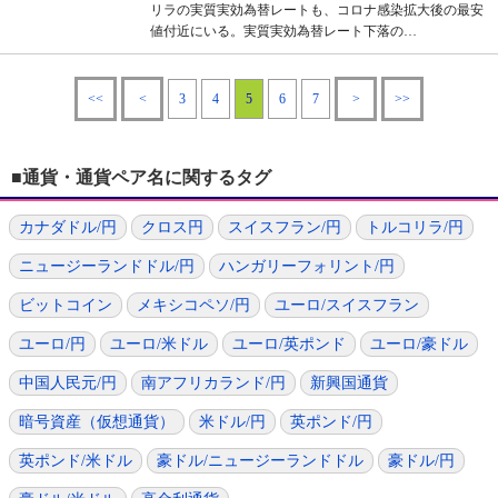
リラの実質実効為替レートも、コロナ感染拡大後の最安
値付近にいる。実質実効為替レート下落の…
<<
<
3
4
5
6
7
>
>>
■通貨・通貨ペア名に関するタグ
カナダドル/円
クロス円
スイスフラン/円
トルコリラ/円
ニュージーランドドル/円
ハンガリーフォリント/円
ビットコイン
メキシコペソ/円
ユーロ/スイスフラン
ユーロ/円
ユーロ/米ドル
ユーロ/英ポンド
ユーロ/豪ドル
中国人民元/円
南アフリカランド/円
新興国通貨
暗号資産（仮想通貨）
米ドル/円
英ポンド/円
英ポンド/米ドル
豪ドル/ニュージーランドドル
豪ドル/円