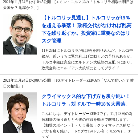
2021年11月24日(水)10:45公開 [エミン・ユルマズの「トルコリラ相場の明日は
天国か？ 地獄か？」]
【トルコリラ見通し】トルコリラが15％
を超える暴落！ 政権交代がなければ乱高
下を繰り返すか。投資家に重要なのはリ
スク管理
11月23日にトルコリラ/円は9円を割り込んだ。トルコ中
銀が、近いうちに緊急利上げに動くとの予想もあるが、
トルコ中銀は完全にエルドアン大統領の支配下にあり、
政策金利はエルドアン大統領にとってプライド…
2021年11月24日(水)09:49公開 [FXデイトレーダーZEROの「なんで動いた？ 昨
日の相場」]
クライマックス的な下げ方も戻り鈍い！
トルコリラ→対ドルで一時18％大暴落。
こんにちは。デイトレーダーZEROです。11月23日の為
替相場の振り返りと今後の作戦を動画で解説します。
【相場のポイント】・リラ暴落→クライマックス的な下
げ方も戻り鈍い。・NYダウ194ドル高（+0.55％）、ナ
スダ…