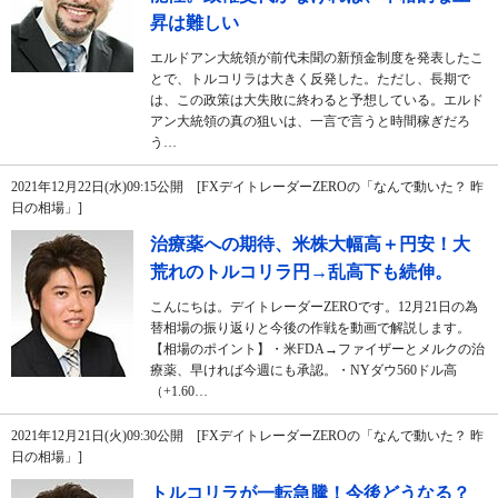
昇は難しい
エルドアン大統領が前代未聞の新預金制度を発表したこ
とで、トルコリラは大きく反発した。ただし、長期で
は、この政策は大失敗に終わると予想している。エルド
アン大統領の真の狙いは、一言で言うと時間稼ぎだろ
う…
2021年12月22日(水)09:15公開 [FXデイトレーダーZEROの「なんで動いた？ 昨
日の相場」]
治療薬への期待、米株大幅高＋円安！大
荒れのトルコリラ円→乱高下も続伸。
こんにちは。デイトレーダーZEROです。12月21日の為
替相場の振り返りと今後の作戦を動画で解説します。
【相場のポイント】・米FDA→ファイザーとメルクの治
療薬、早ければ今週にも承認。・NYダウ560ドル高
（+1.60…
2021年12月21日(火)09:30公開 [FXデイトレーダーZEROの「なんで動いた？ 昨
日の相場」]
トルコリラが一転急騰！今後どうなる？