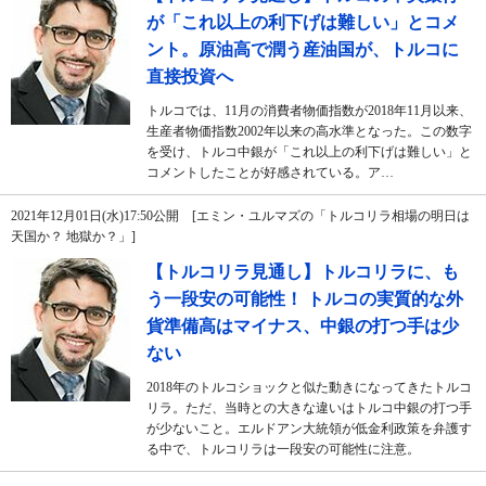
が「これ以上の利下げは難しい」とコメ
ント。原油高で潤う産油国が、トルコに
直接投資へ
トルコでは、11月の消費者物価指数が2018年11月以来、
生産者物価指数2002年以来の高水準となった。この数字
を受け、トルコ中銀が「これ以上の利下げは難しい」と
コメントしたことが好感されている。ア…
2021年12月01日(水)17:50公開 [エミン・ユルマズの「トルコリラ相場の明日は
天国か？ 地獄か？」]
【トルコリラ見通し】トルコリラに、も
う一段安の可能性！ トルコの実質的な外
貨準備高はマイナス、中銀の打つ手は少
ない
2018年のトルコショックと似た動きになってきたトルコ
リラ。ただ、当時との大きな違いはトルコ中銀の打つ手
が少ないこと。エルドアン大統領が低金利政策を弁護す
る中で、トルコリラは一段安の可能性に注意。