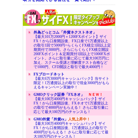
外為どっとコム「外貨ネクストネオ」
【最大101万2000円＋1200FXポイント】ザイ
FX！から口座開設後、FX口座で1万通貨以上
の取引1回で5000円+らくらくFX積立1回以上定
期買付で3000円。さらにらくらくFX積立開設
200FXポイント＆定期買付1回以上で1000FXポ
イント。さらに取引量に応じて最大100万円に
加え、スクール受講と理解度テスト合格など
で1000円、CFD開設と取引で最大4000円！
FXブロードネット
【最大6万3000円キャッシュバック】当サイト
限定！1万通貨以上の取引で現金3000円がもら
えるキャンペーン実施中！
GMOクリック証券「FXネオ」
ＮＥＷ！
【最大100万4000円キャッシュバック】ザイ
FX！から口座開設後、FXネオで1万通貨以上
の取引で4000円がもらえる！ さらに取引量に
応じて最大100万円のチャンスも！
GMO外貨「外貨ex」
人気上昇中！
【最大100万4000円キャッシュバック】ザイ
FX！から口座開設後、1万通貨以上の取引で
4000円がもらえる！ さらに取引量に応じて最
大100万円のチャンスも！