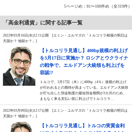
5ページめ：81〜100件め（全319件）
「高金利通貨」に関する記事一覧
2022年03月16日(水)12:11公開 [エミン・ユルマズの「トルコリラ相場の明日は
天国か？ 地獄か？」]
【トルコリラ見通し】400bp規模の利上げ
を3月17日に実施か？ ロシアとウクライナ
の戦争で、エルドアン大統領も利上げを
容認!?
トルコで、3月17日（木）に400bp（4％）規模の利上げ
が行われるとの期待が高まっている。エルドアン大統領
が打ち出した預金制度の最短預金期間が3カ月のため、
まもなく来る支払い前に利上げでトルコリラ…
2022年03月09日(水)12:17公開 [エミン・ユルマズの「トルコリラ相場の明日は
天国か？ 地獄か？」]
【トルコリラ見通し】トルコの実質金利