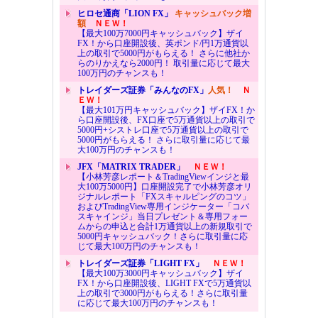
ヒロセ通商「LION FX」
キャッシュバック増
額
ＮＥＷ！
【最大100万7000円キャッシュバック】ザイ
FX！から口座開設後、英ポンド/円1万通貨以
上の取引で5000円がもらえる！ さらに他社か
らのりかえなら2000円！ 取引量に応じて最大
100万円のチャンスも！
トレイダーズ証券「みんなのFX」
人気！
Ｎ
ＥＷ！
【最大101万円キャッシュバック】ザイFX！か
ら口座開設後、FX口座で5万通貨以上の取引で
5000円+シストレ口座で5万通貨以上の取引で
5000円がもらえる！ さらに取引量に応じて最
大100万円のチャンスも！
JFX「MATRIX TRADER」
ＮＥＷ！
【小林芳彦レポート＆TradingViewインジと最
大100万5000円】口座開設完了で小林芳彦オリ
ジナルレポート「FXスキャルピングのコツ」
およびTradingView専用インジケーター「コバ
スキャインジ」当日プレゼント＆専用フォー
ムからの申込と合計1万通貨以上の新規取引で
5000円キャッシュバック！さらに取引量に応
じて最大100万円のチャンスも！
トレイダーズ証券「LIGHT FX」
ＮＥＷ！
【最大100万3000円キャッシュバック】ザイ
FX！から口座開設後、LIGHT FXで5万通貨以
上の取引で3000円がもらえる！さらに取引量
に応じて最大100万円のチャンスも！