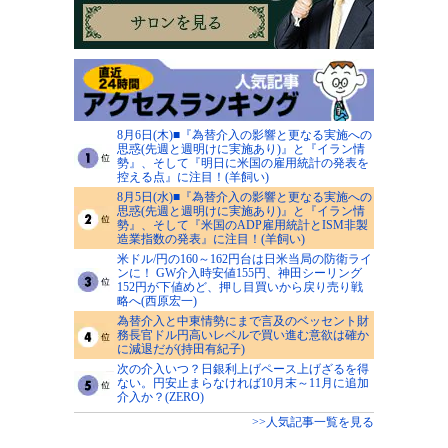
8月6日(木)■『為替介入の影響と更なる実施への
思惑(先週と週明けに実施あり)』と『イラン情
勢』、そして『明日に米国の雇用統計の発表を
控える点』に注目！(羊飼い)
8月5日(水)■『為替介入の影響と更なる実施への
思惑(先週と週明けに実施あり)』と『イラン情
勢』、そして『米国のADP雇用統計とISM非製
造業指数の発表』に注目！(羊飼い)
米ドル/円の160～162円台は日米当局の防衛ライ
ンに！ GW介入時安値155円、神田シーリング
152円が下値めど、押し目買いから戻り売り戦
略へ(西原宏一)
為替介入と中東情勢にまで言及のベッセント財
務長官ドル円高いレベルで買い進む意欲は確か
に減退だが(持田有紀子)
次の介入いつ？日銀利上げペース上げざるを得
ない。円安止まらなければ10月末～11月に追加
介入か？(ZERO)
>>人気記事一覧を見る