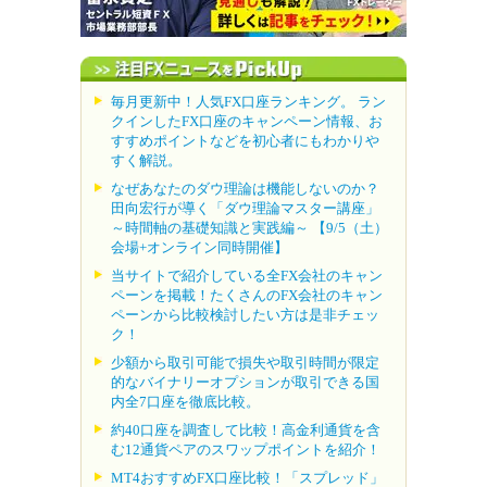
毎月更新中！人気FX口座ランキング。 ラン
クインしたFX口座のキャンペーン情報、お
すすめポイントなどを初心者にもわかりや
すく解説。
なぜあなたのダウ理論は機能しないのか？
田向宏行が導く「ダウ理論マスター講座」
～時間軸の基礎知識と実践編～ 【9/5（土）
会場+オンライン同時開催】
当サイトで紹介している全FX会社のキャン
ペーンを掲載！たくさんのFX会社のキャン
ペーンから比較検討したい方は是非チェッ
ク！
少額から取引可能で損失や取引時間が限定
的なバイナリーオプションが取引できる国
内全7口座を徹底比較。
約40口座を調査して比較！高金利通貨を含
む12通貨ペアのスワップポイントを紹介！
MT4おすすめFX口座比較！「スプレッド」