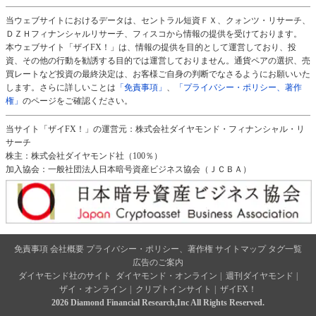
当ウェブサイトにおけるデータは、セントラル短資ＦＸ、クォンツ・リサーチ、
ＤＺＨフィナンシャルリサーチ、フィスコから情報の提供を受けております。
本ウェブサイト「ザイFX！」は、情報の提供を目的として運営しており、投
資、その他の行動を勧誘する目的では運営しておりません。通貨ペアの選択、売
買レートなど投資の最終決定は、お客様ご自身の判断でなさるようにお願いいた
します。さらに詳しいことは
「免責事項」
、
「プライバシー・ポリシー、著作
権」
のページをご確認ください。
当サイト「ザイFX！」の運営元：株式会社ダイヤモンド・フィナンシャル・リ
サーチ
株主：株式会社ダイヤモンド社（100％）
加入協会：一般社団法人日本暗号資産ビジネス協会（ＪＣＢＡ）
免責事項
会社概要
プライバシー・ポリシー、著作権
サイトマップ
タグ一覧
広告のご案内
ダイヤモンド社のサイト
ダイヤモンド・オンライン
|
週刊ダイヤモンド
|
ザイ・オンライン
|
クリプトインサイト
|
ザイFX！
2026 Diamond Financial Research,Inc All Rights Reserved.