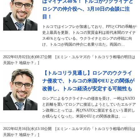
はマイナス40％！ トルコがウクライナと
ロシアの仲介役へ、3月10日の会談に注
目！
トルコではインフレが加速しており、PPIとCPIの乖離が
史上最高を更新、トルコの実質金利は前代未聞のマイナ
ス40％となっている。ウクライナとロシアの停戦に向
け、トルコが両国の仲介に名乗り出た。両国の…
2022年03月02日(水)08:27公開 [エミン・ユルマズの「トルコリラ相場の明日は
天国か？ 地獄か？」]
【トルコリラ見通し】ロシアのウクライ
ナ侵攻で、トルコの米国やEUとの関係が
改善し、トルコ経済が安定する可能性も
ロシアによるウクライナへの侵攻を受け、一時はNATO
と距離を置いてロシアに接近しようとしていたエルドア
ン政権にとっては、再びNATOに接近するという選択し
か残らなくなった。米国やEUとの関係改善は、…
2022年02月16日(水)13:10公開 [エミン・ユルマズの「トルコリラ相場の明日は
天国か？ 地獄か？」]