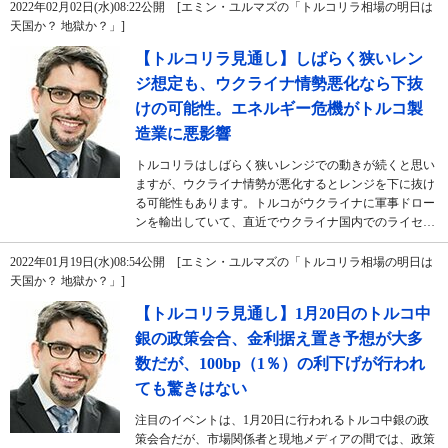
2022年02月02日(水)08:22公開 [エミン・ユルマズの「トルコリラ相場の明日は
天国か？ 地獄か？」]
【トルコリラ見通し】しばらく狭いレン
ジ想定も、ウクライナ情勢悪化なら下抜
けの可能性。エネルギー危機がトルコ製
造業に悪影響
トルコリラはしばらく狭いレンジでの動きが続くと思い
ますが、ウクライナ情勢が悪化するとレンジを下に抜け
る可能性もあります。トルコがウクライナに軍事ドロー
ンを輸出していて、直近でウクライナ国内でのライセ…
2022年01月19日(水)08:54公開 [エミン・ユルマズの「トルコリラ相場の明日は
天国か？ 地獄か？」]
【トルコリラ見通し】1月20日のトルコ中
銀の政策会合、金利据え置き予想が大多
数だが、100bp（1％）の利下げが行われ
ても驚きはない
注目のイベントは、1月20日に行われるトルコ中銀の政
策会合だが、市場関係者と現地メディアの間では、政策