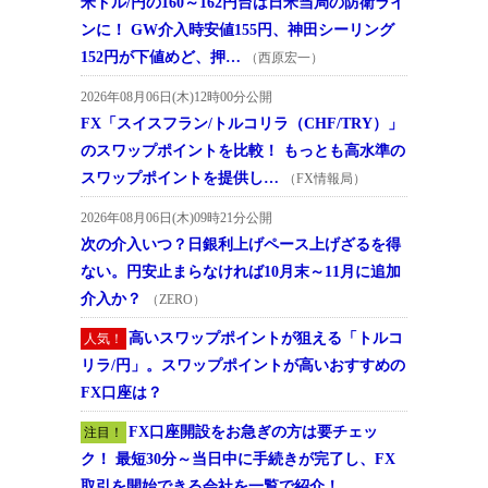
米ドル/円の160～162円台は日米当局の防衛ライ
ンに！ GW介入時安値155円、神田シーリング
152円が下値めど、押…
（西原宏一）
2026年08月06日(木)12時00分公開
FX「スイスフラン/トルコリラ（CHF/TRY）」
のスワップポイントを比較！ もっとも高水準の
スワップポイントを提供し…
（FX情報局）
2026年08月06日(木)09時21分公開
次の介入いつ？日銀利上げペース上げざるを得
ない。円安止まらなければ10月末～11月に追加
介入か？
（ZERO）
高いスワップポイントが狙える「トルコ
人気！
リラ/円」。スワップポイントが高いおすすめの
FX口座は？
FX口座開設をお急ぎの方は要チェッ
注目！
ク！ 最短30分～当日中に手続きが完了し、FX
取引を開始できる会社を一覧で紹介！