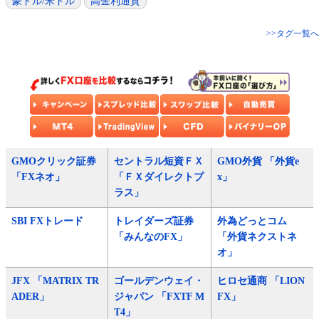
豪ドル/米ドル
高金利通貨
>>タグ一覧へ
GMOクリック証券
セントラル短資ＦＸ
GMO外貨 「外貨e
「FXネオ」
「ＦＸダイレクトプ
x」
ラス」
SBI FXトレード
トレイダーズ証券
外為どっとコム
「みんなのFX」
「外貨ネクストネ
オ」
JFX 「MATRIX TR
ゴールデンウェイ・
ヒロセ通商 「LION
ADER」
ジャパン 「FXTF M
FX」
T4」