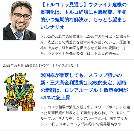
【トルコリラ見通し】ウクライナ危機の
長期化は、トルコ経済にも悪影響。平和
的かつ短期的な解決が、もっとも望まし
いシナリオ
トルコの2021年の経常赤字は2020年の半分以下に減った
が、依然として構造的な経常赤字が続いている。原油価
格の上昇が、経常赤字を拡大させる最大の要因だ。ま
た、ウクライナ危機が長引けば、トルコの観光…
2022年02月04日(金)11:17公開 [ザイスポFX！]
米国株が暴落しても、スワップ狙いの
新・三大高金利通貨は比較的安定。期待
の新顔は、ロシアルーブル！ 政策金利が
8.5％に急上昇
トルコリラ相場の波乱が続く中、スワップポイントを狙
った長期投資の対象として頭角をあらわしているロシア
ルーブル。そんな中、ロシアルーブル/円、南アフリカ
ランド/円、メキシコペソ/円の取引で業界最高水準…