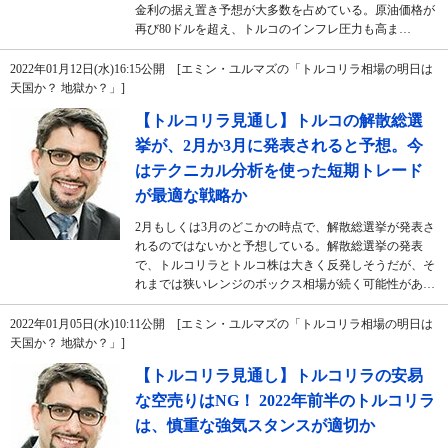
金利の据え置き予想が大多数を占めている。原油価格が
再び80ドルを超え、トルコのインフレ圧力も高ま…
2022年01月12日(水)16:15公開 [エミン・ユルマズの「トルコリラ相場の明日は
天国か？ 地獄か？」]
【トルコリラ見通し】トルコの解散総選
挙が、2月か3月に発表されると予想。今
はテクニカル分析を使った短期トレード
が最適な戦略か
2月もしくは3月のどこかの時点で、解散総選挙が発表さ
れるのではないかと予想している。解散総選挙の発表
で、トルコリラとトルコ株は大きく反発しそうだが、そ
れまでは狭いレンジのボックス相場が続く可能性があ…
2022年01月05日(水)10:11公開 [エミン・ユルマズの「トルコリラ相場の明日は
天国か？ 地獄か？」]
【トルコリラ見通し】トルコリラの安易
な空売りはNG！ 2022年前半のトルコリラ
は、慎重な強気スタンスが適切か