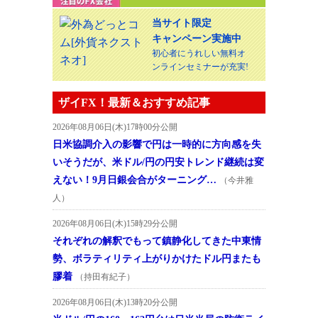
当サイト限定
キャンペーン実施中
初心者にうれしい無料オ
ンラインセミナーが充実!
ザイFX！最新＆おすすめ記事
2026年08月06日(木)17時00分公開
日米協調介入の影響で円は一時的に方向感を失
いそうだが、米ドル/円の円安トレンド継続は変
えない！9月日銀会合がターニング…
（今井雅
人）
2026年08月06日(木)15時29分公開
それぞれの解釈でもって鎮静化してきた中東情
勢、ボラティリティ上がりかけたドル円またも
膠着
（持田有紀子）
2026年08月06日(木)13時20分公開