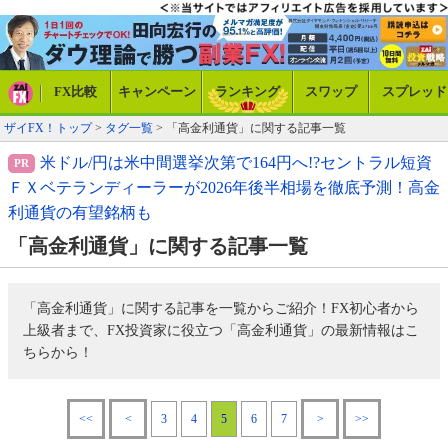
FX比較
キャンペーン
ランキング
スワップ
スプレッド
ザイFX！トップ
>
タグ一覧
> 「高金利通貨」に関する記事一覧
米ドル/円は米中間選挙次第で164円へ!?セントラル短資
ＦＸベテランディーラーが2026年後半相場を徹底予測！高金
利通貨の有望銘柄も
「高金利通貨」に関する記事一覧
「高金利通貨」に関する記事を一覧からご紹介！FX初心者から
上級者まで、FX投資家に役立つ「高金利通貨」の最新情報はこ
ちらから！
<<
<
3
4
5
6
7
>
>>