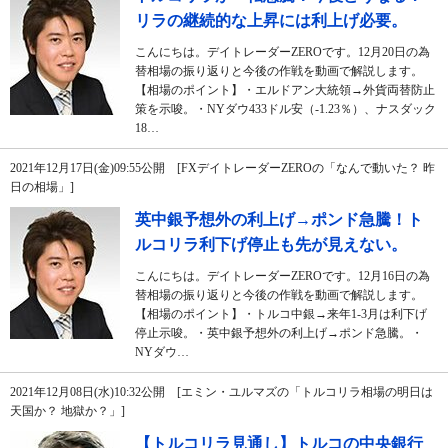
リラの継続的な上昇には利上げ必要。
こんにちは。デイトレーダーZEROです。12月20日の為
替相場の振り返りと今後の作戦を動画で解説します。
【相場のポイント】・エルドアン大統領→外貨両替防止
策を示唆。・NYダウ433ドル安（-1.23％）、ナスダック
18…
2021年12月17日(金)09:55公開 [FXデイトレーダーZEROの「なんで動いた？ 昨
日の相場」]
英中銀予想外の利上げ→ポンド急騰！ト
ルコリラ利下げ停止も先が見えない。
こんにちは。デイトレーダーZEROです。12月16日の為
替相場の振り返りと今後の作戦を動画で解説します。
【相場のポイント】・トルコ中銀→来年1-3月は利下げ
停止示唆。・英中銀予想外の利上げ→ポンド急騰。・
NYダウ…
2021年12月08日(水)10:32公開 [エミン・ユルマズの「トルコリラ相場の明日は
天国か？ 地獄か？」]
【トルコリラ見通し】トルコの中央銀行