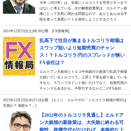
今年（2022年）は、安易にトルコリラを空売りすべきで
はないと考えている。次の解散総選挙は、エルドアン政
権にとって生死に関わる問題なので、ありとあらゆる手
段を使って為替レートを操作しようとするだろう…
2021年12月25日(土)08:30公開 [FX情報局]
乱高下で注目が集まるトルコリラ相場は
スワップ狙いより短期売買のチャン
ス！？トルコリラ/円のスプレッドが狭い
FX会社は？
エルドアン大統領とトルコ中央銀行の政策で乱高下相場
が続いているトルコリラ。上昇と下落を繰り返している
今なら、スワップポイント狙いだけでなく、短期売買の
チャンスもあるかも。今取引するならどこのFX会社…
2021年12月22日(水)15:24公開 [エミン・ユルマズの「トルコリラ相場の明日は
天国か？ 地獄か？」]
【2022年のトルコリラ見通し】エルドア
ン大統領の新政策は、大失敗に終わる可
能性。政権交代がなければ、本格的な上