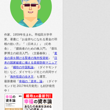
作家。1959年生まれ。早稲田大学卒
業。著書に『お金持ちになれる黄金の羽
根の拾い方』『（日本人）』（幻冬
舎）、『臆病者のための株入門』『亜玖
夢博士の経済入門』（文藝春秋）、『
黄
金の扉を開ける賢者の海外投資術
』『
日
本の国家破産に備える資産防衛マニュア
ル
』『
橘玲の中国私論
』（ダイヤモンド
社）など。ダイヤモンド社との共同サイ
ト「
海外投資の歩き方
」も運営。
最新書籍『
幸福の「資本」論
』（ダイヤ
モンド社 2017年6月発売）も好評発売
中！