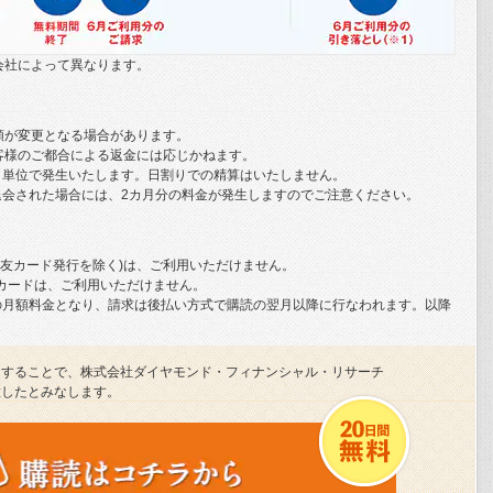
うかがわかるはずだ。
敗した。発見された遺体がリチャードのものだとすると、遺伝的
会社によって異なります。
。
世であることが確認できた
額が変更となる場合があります。
客様のご都合による返金には応じかねます。
チャード三世と酷似した骸骨のDNAは、リチャードの子孫たちの
月単位で発生いたします。日割りでの精算はいたしません。
ら、この骸骨は赤の他人のものなのだろうか。
退会された場合には、2カ月分の料金が発生しますのでご注意ください。
うひとつの可能性がある。すなわち、家系図にリチャードの子孫
遺伝的つながりをもっていないかもしれないのだ。
井住友カード発行を除く)は、ご利用いただけません。
ネーカードは、ご利用いただけません。
こに記載された父親が生物学的な父親であるかどうかまでは教え
の月額料金となり、請求は後払い方式で購読の翌月以降に行なわれます。以降
においても、妻の不倫などによってしばしば遺伝的な男系が途絶え
スがどの程度あるのかを知ることは困難だが、仮に2％（100人の
）とするなら、その影響は世代を経るごとに増幅されていくため、家
がまちがっている可能性はおよそ6分の1になる。
クすることで、株式会社ダイヤモンド・フィナンシャル・リサーチ
意したとみなします。
うひとつの方法を試してみることにした。家系図上の女性のDNA
。――生殖の際、ミトコンドリア染色体は卵子にしか含まれない。
という妹がおり、兄と同じミトコンドリアDNAをもっている。家
ークから20世代を経て2人の母系の子孫が見つかった。一人はマイ