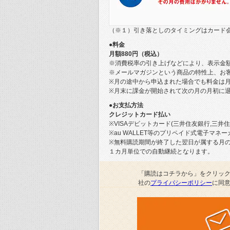
とで、同じY染色体をもっているど
ところが、この試みはあっけなく失
（※１）引き落としのタイミングはカード
性質と家系図は一致しなかったのだ
●料金
月額880円（税込）
■女系のDNAによってリチャード三
※消費税率の引き上げなどにより、表示金
※メールマガジンという商品の特性上、お
530年ぶりに墓から掘り出されたリ
※月の途中から申込まれた場合でも料金は
DNAとは異なっていた。だとした
※月末に課金が開始されて次の月の月初に
●お支払方法
そうとも言い切れない。ここにはも
クレジットカード払い
として載っている男たちが、実際は
※VISAデビットカード(三井住友銀行,三
※au WALLET等のプリペイド式電子マ
家系図は婚姻関係を示すもので、そ
※無料購読期間が終了した翌日が属する月
てくれない。そしてデータでも経験
１カ月単位での自動継続となります。
ることが知られている。こうしたケー
うち2人はほんとうの父親ではない
系図上でのリチャードの子孫の父親
「購読はコチラから」をクリッ
社の
プライバシーポリシー
に同
そこでレスター大学のチームは、も
をミトコンドリアを使って辿るのだ
リチャードにはアン・オブ・ヨーク
系図を調べることで、アン・オブ・ヨ