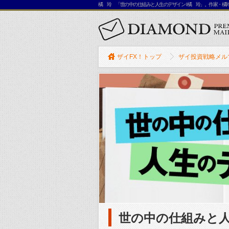
橘 玲 「世の中の仕組みと人生のデザイン l 橘 玲」。作家
ザイFX！トップ
ザイ投資戦略メル
世の中の仕組みと人