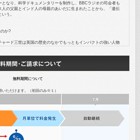
ーとなり、科学ドキュメンタリーを制作し、BBCラジオの司会者も
ス人の父親とインド人の母親のあいだに生まれたことから、「遺伝
という。
のか?
ャード三世は英国の歴史のなかでもっともインパクトの強い人物
ーク家というふたつの王家が争った15世紀の内乱（薔薇戦争）でラ
世が勝利し、現代につづくテューダー朝を開いた。リチャード三世は
ーク家の最後の王で、エリザベス一世の時代に活躍したシェイクス
された。
た兄（エドワード四世）の息子で当時12歳のエドワード五世を補
無料期間について
9歳の弟とともにロンドン塔に幽閉し自らイングランド王として戴冠
（とされる）2人の少年はその後「塔のなかの王子たち」と呼ばれる
用いただけます。（初回のみ※１）
されていく。
チャード三世は狡猾・残忍な王で、なによりその怪異な外見が観
、（かつては「せむし」と呼ばれた）脊柱後湾症として描かれたの
ードはヘンリー・テューダー（ヘンリー7世）の軍と相まみえた。歴史
るみに脚をとられているあいだにヘンリーの軍勢に取り囲まれ、槍
部に一撃を受けたという。ここから、「馬をくれたら、この国をく