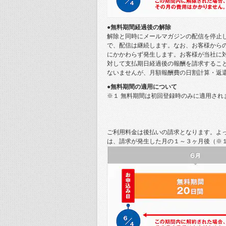
れてやる」というシェイクスピアの
当時の慣習から、リチャードの遺体
●無料期間経過後の解除
され、打ち据えられた。死に様はひ
解除と同時にメールマガジンの配信を停止
で、配信は継続します。なお、お客様から
2012年9月、レスター大学のチー
にかかわらず発生します。お客様が当社に
うプロジェクトに着手した。そこは
対して支払期日経過後の報酬を請求するこ
後期の遺構だった。
ないませんが、月額報酬費の日割計算・返
●無料期間の適用について
遺跡の発掘は根気のいる作業だが、
※１ 無料期間は初回登録時のみに適用され
足の骨を発見した。
骸骨がかんぜんに地上に出されると
格好で上向きに曲げられていた。両
ご利用料金は後払いの請求となります。よ
かった。遺体は正式な埋葬ではなく
は、請求が発生した月の１～３ヶ月後（※
なによりもひとびとを驚かせたのは
な埋葬の姿勢のためではなく、病理
カン大の穴が開いていた。
だが史実に酷似しているというだけ
ない。
そこで次にレスター大学のチームは
止めた。Y染色体は男系を通じて遺伝