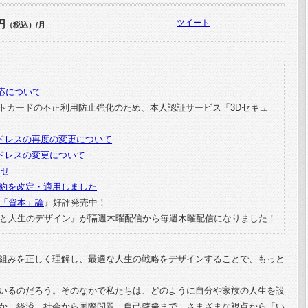
円
ツイート
（税込）/月
応について
クレジットカードの不正利用防止強化のため、本人認証サービス「3Dセキュ
ドレスの再度の変更について
ドレスの変更について
らせ
用規約を改定・適用しました
「資本」論
』好評発売中！
の仕組みと人生のデザイン』が隔週木曜配信から毎週木曜配信になりました！
組みを正しく理解し、最適な人生の戦略をデザインすることで、もっと
いるのだろう。そのなかで私たちは、どのように自分や家族の人生を設
か。経済、社会から国際問題、自己啓発まで、さまざまな視点から「い