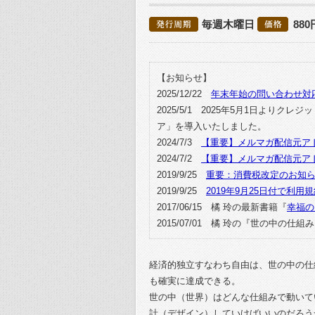
毎週木曜日
880
【お知らせ】
2025/12/22
年末年始の問い合わせ対
2025/5/1 2025年5月1日より
ア」を導入いたしました。
2024/7/3
【重要】メルマガ配信元ア
2024/7/2
【重要】メルマガ配信元ア
2019/9/25
重要：消費税改定のお知
2019/9/25
2019年9月25日付で利
2017/06/15 橘 玲の最新書籍『
幸福の
2015/07/01 橘 玲の『世の中
経済的独立すなわち自由は、世の中の仕
も確実に達成できる。
世の中（世界）はどんな仕組みで動いて
計（デザイン）していけばいいのだろう