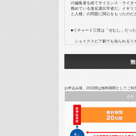
の編集者を経てサイエンス・ライタ
務めている進化遺伝学者だ。イギリ
と人種」の問題に関心をもったのだ
■リチャード三世は「せむし」だった
シェイクスピア劇でも知られるリチ
の一人だろう。ランカスター家とヨ
ンカスター家の血を引くヘンリー7
そのヘンリーによって滅ぼされたヨ
ピアによって格好の敵役として造形
史実によれば、リチャードは急死し
佐する摂政に任じられたが、新王を
した。リチャードによって殺された
お申込み後、20日間は無料期間としてご利
ようになり、数々の歴史物語で美化
シェイクスピアの舞台に登場するリ
客たちを驚かせた。この悪役の王は
だ。
1485年8月2日、32歳のリチャ
書によると、リチャードは馬がぬか
の先に斧をつけたような武器で後頭