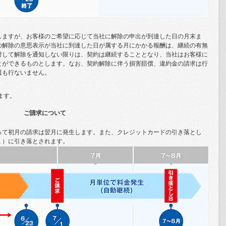
名台詞が生まれた。
は衣類を剥いで裸にされ、衆人の監視と罵声のなかで引きずり回
どいものだったと記されている。
しますが、お客様のご希望に応じて当社に解除の申出が到達した日の月末ま
の解除の意思表示が当社に到達した日が属する月にかかる報酬は、継続の有無
ムが、解体された修道院の場所からリチャードの遺体を発掘するとい
対して解除を通知しない限りは、契約は継続することとなり、当社はお客様に
市社会福祉局の駐車場で、郷土史家のあいだではよく知られた中世
とができるものとします。なお、契約解除に伴う損害賠償、違約金の請求は行
還も行ないません。
驚いたことに、発掘1日目にチームは足首から先が失われた2本の
ます。
ご請求について
、棺どころか死体を包む白布の痕跡もまったくなく、頭は無理な
手は合わせて右の臀部に置かれていたが、結束の痕跡は見つからな
って初月の請求は翌月に発生します。また、クレジットカードの引き落とし
、地面の穴に投げ込まれていたのだ。
１）に引き落とされます。
、骸骨の脊髄が著しく曲がっていたことだった。それはでたらめ
的な脊柱彎曲の結果だった。それに加えて頭蓋骨の後頭部右下にミ
で、この奇妙な遺体をリチャードのものだと断定することはでき
、ヨーク家の家系図をもとに、リチャードの男系の子孫5人を突き
するため、骸骨からDNAを取り出し5人の子孫のDNAと比較するこ