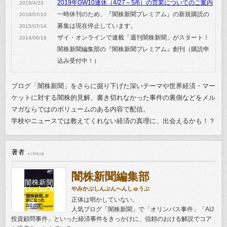
2019年GW10連休（4/27～5/6）の営業についてのご案内
2019/4/23
一時休刊のため、『闇株新聞プレミアム』の新規購読の
2018/07/10
募集は現在停止しています。
2015/07/14
ザイ・オンラインで連載「週刊闇株新聞」がスタート！
2014/06/18
闇株新聞編集部の『闇株新聞プレミアム』創刊（購読申
込み受付中！）
ブログ「闇株新聞」をさらに掘り下げた深いテーマや世界経済・マー
ケットに対する闇株的見解、書き切れなかった事件の裏側などをメル
マガならではのボリュームのある内容で配信。
学校やニュースでは教えてくれない経済の真理に、出会えるかも！？
闇株新聞編集部
やみかぶしんぶんへんしゅうぶ
正体は明かしていない。
人気ブログ「闇株新聞」で「オリンパス事件」「AIJ
投資顧問事件」といった経済事件をきっかけに、信頼のおける解説でコア