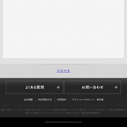
ツイート
会社概要
特定商取引法
利用規約
プライバシーポリシー、著作権
金融
・
経済
・
ビジネス・投資に役立つタイムリーかつ有益な情報からブログに書けないディープな話まで
、
多彩な執筆陣がお
届けする有料メールマガジンサービス
。
初めての方は
、
購読後20日間無料！
2026 © Diamond Financial Research,Inc.