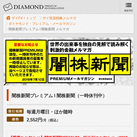
ザイFX！トップ
ザイ投資戦略メルマガ
ダイヤモンド・プレミアム・メールマガジン
闇株新聞プレミアム l 闇株新聞 メルマガ
闇株新聞プレミアム l 闇株新聞（一時休刊中）
毎週月曜日・ほか随時
2,552円
/月（税込）