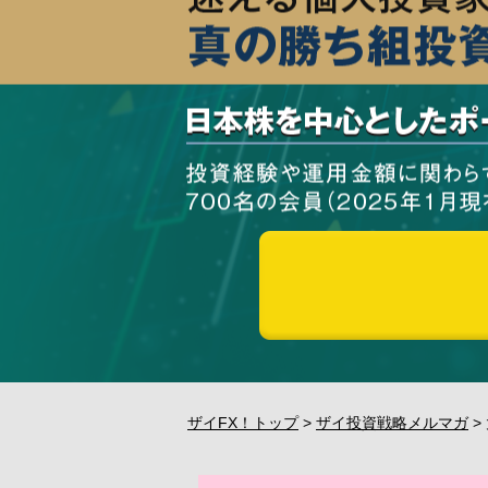
ザイFX！トップ
>
ザイ投資戦略メルマガ
>