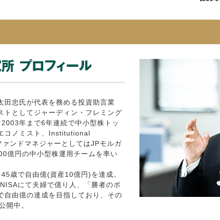
太田忠氏が代表を務める投資助言業
ストとしてジャーディン・フレミング
～2003年まで6年連続で中小型株トッ
スト、Institutional
vey）。ファンドマネジャーとしてはJPモルガ
00億円の中小型株運用チームを率い
45歳で自由億(資産10億円)を達成。
NISAにて夫婦で億り人、「勝者のポ
で自由億の達成を目指しており、その
て公開中。