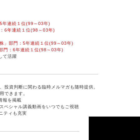
年連続１位(99～03年)
6年連続１位(98～03年)
小型・店頭株」部門：5年連続１位(99～03年)
株」部門：6年連続１位(98～03年)
して活躍
え、投資判断に関わる臨時メルマガも随時提供。
利用できます。
報を掲載
ペシャル講義動画をいつでもご視聴
ニティも充実