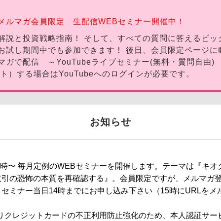
時～ メルマガ会員限定 生配信WEBセミナー開催中！
解説と投資戦略指南！ そして、すべての質問に答えるビッ
料お試し期間中でも参加できます！ 後日、会員限定ページに
ガで配信 ～YouTubeライブセミナー(無料・質問自由)
ト）する場合はYouTubeへのログインが必要です。
お知らせ
20時〜 毎月定例のWEBセミナーを開催します。テーマは『キ
取引の恐怖の本質を再確認する』。会員限定ですが、メルマガ登
セミナー当日14時までにお申し込み下さい（15時にURLを
日よりクレジットカードの不正利用防止強化のため、本人認証サー