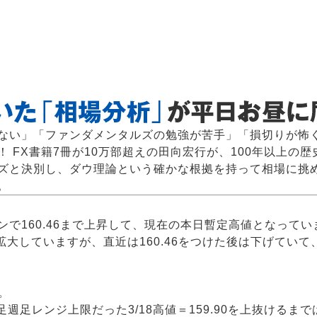
ない」「ファンダメンタルズの勉強が苦手」「損切りが怖
 FX書籍7冊が10万部超えの田向宏行が、100年以上の
ズと決別し、ダウ理論という確かな根拠を持って相場に挑
。
プンで160.46まで上昇して、現在の本日暫定高値となってい
大していますが、直近は160.46をつけた後は下げてい
す。
足週足レンジ上限だった3/18高値＝159.90を上抜ける