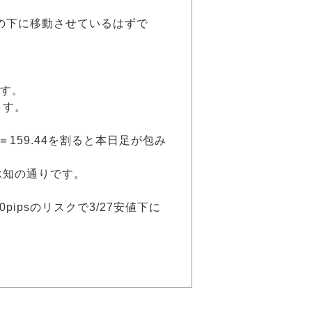
1の下に移動させているはずで
ます。
ます。
値＝159.44を割ると本日足が包み
承知の通りです。
pipsのリスクで3/27安値下に