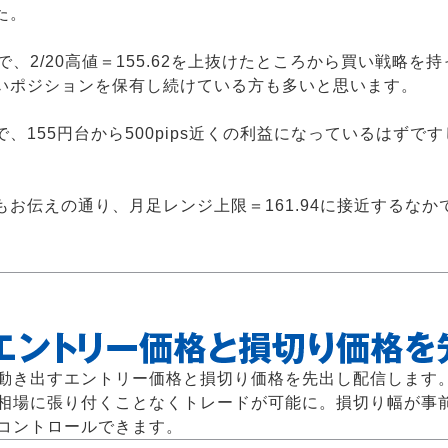
た。
で、2/20高値＝155.62を上抜けたところから買い戦略
いポジションを保有し続けている方も多いと思います。
、155円台から500pips近くの利益になっているはずで
お伝えの通り、月足レンジ上限＝161.94に接近するな
動き出すエントリー価格と損切り価格を先出し配信します
相場に張り付くことなくトレードが可能に。損切り幅が事
コントロールできます。