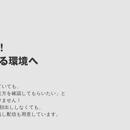
ていても、
見方を確認してもらいたい」と
けません！
！顔出ししなくても、
逃し配信も用意しています。