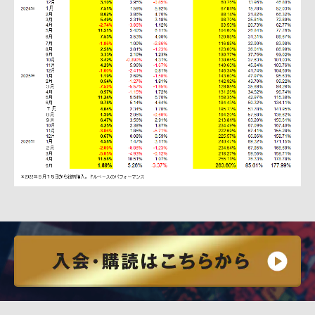
指しているものではなく、長期的なものです)、四半
期ごとにその仮説をテストします。仮説が間違えた
と判断したら、その株は売ります。
仮説には2つのポイントがあります。
一つは業績についてのもので、「買い」の銘柄は
成長の滑走路が見えるもので、業績か売上が中長期
成長できると見るものです。
もう一つはバリュエーション(割安度)です。バリ
ュエーションとは、その成長はどれぐらいすでに株
価に織り込んでいて、どれぐらいまだ上昇余地はあ
るのかをみる評価法です。ひたすら業績だけ追って
しまうと、いつか終わりは来ます。今のところ、利
益の出ていないテック系の株(例えばペロトン
[PTON]、テラドック[TDOC]、クラウドストライク
[CRWD]など)はバリューエーションを無視して買っ
ている投資家にそのツケが来ています。