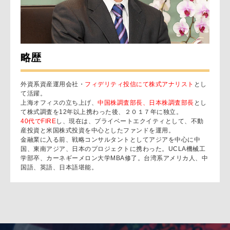
略歴
外資系資産運用会社・
フィデリティ投信にて株式アナリスト
とし
て活躍。
上海オフィスの立ち上げ、
中国株調査部長、日本株調査部長
とし
て株式調査を12年以上携わった後、２０１７年に独立。
40代でFIRE
し、現在は、プライベートエクイティとして、不動
産投資と米国株式投資を中心としたファンドを運用。
金融業に入る前、戦略コンサルタントとしてアジアを中心に中
国、東南アジア、日本のプロジェクトに携わった。UCLA機械工
学部卒、カーネギーメロン大学MBA修了。台湾系アメリカ人、中
国語、英語、日本語堪能。