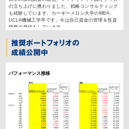
の立ち上げに携わりました。戦略コンサルティング
も経験しています。カーギーメロン大学のMBA、
UCLA機械工学卒です。今は自己資金の管理＆投資
情報の発信をしています。
このニュースレター(メルマガ)では、米国株と世
界株の紹介をしたいと考えています。まずは投資に
ついて、私の考え方とモデルポートフォリオを紹介
したいと思います。
パフォーマンス推移
フィデリティ投信でいろんなスタイルのファンド
マネジャーを見ました。そして、成長重視のファン
ドマネジャーであれ、バリューファンドマネジャー
であれ、成績のいいファンドマネジャーに共通して
いる特徴は長期投資の視点です。長期とは１年から
３年の保有期間を言います。これは株を買って、な
にがあっても保有するということではなく、あらか
じめ投資仮説を作って(この仮説は短期のポイントを