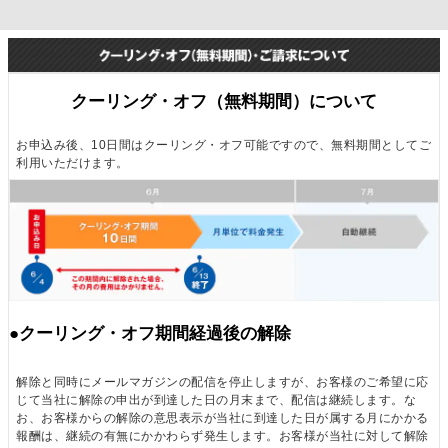
このニュースレターでは、こういう長期スタイ
ル、業績とバリューエーションを考えながらの株式
分析、株のアイディアを紹介したいと考えていま
す。
クーリング・オフ（無料期間）について
個人投資家はどうしても情報量はプロのファンド
お申込み後、10日間はクーリング・オフ可能ですので、無料期間としてご
マネジャーと比べると、乏しいです。しかし、短期
利用いただけます。
パーフォマンス・競合の動きなどを気にする必要な
い個人投資家の方が長期の視点で物事を見る潜在力
はあります。
プロのファンドマネジャーは、ベンチマークとの
比較によって成績を見られるため、ある程度コンセ
ンサスから大きくブレない見方をすることになり、
●クーリング・オフ期間経過後の解除
そのことがハンディになります。
個人は、こうしたプロのハンディを逆にメリット
解除と同時にメールマガジンの配信を停止しますが、お客様のご希望に応
として、情報劣後のハンディーを乗り越えることが
じて当社に解除の申出が到達した日の月末まで、配信は継続します。な
お、お客様からの解除の意思表示が当社に到達した日が属する月にかかる
できます。
報酬は、継続の有無にかかわらず発生します。お客様が当社に対して解除