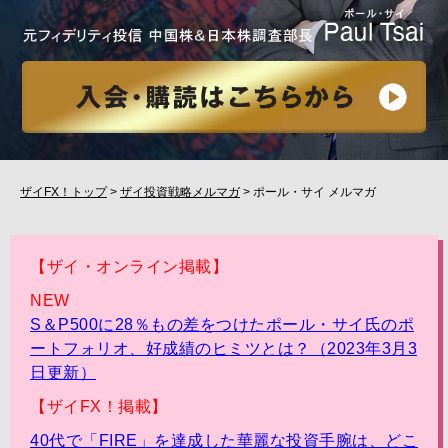
ザイFX！トップ
>
ザイ投資戦略メルマガ
> ポール・サイ メルマガ
【ザイ・オンライン掲載】
NEW
S＆P500に28％もの差をつけたポール・サイ氏のポ
ートフォリオ、好成績のヒミツとは？（2023年3月3
日更新）
【ザイFX！掲載】
40代で「FIRE」を達成した華麗な投資手腕は、どこ