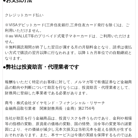
●お支払方法
後ニュースレターの中で明かしていきます)。このポ
ートフォリオは主に成長できるテックとエネルギー
クレジットカード払い
関連企業とインフレに強い企業で構成しています。
※VISAデビットカード(三井住友銀行,三井住友カード発行を除く)は、ご
バーベル戦略(ダンベル戦略)と言われるもので、ハ
利用いただけません。
イリスク・ハイリターンの資産とローリスク・ロー
※au WALLET等のプリペイド式電子マネーカードは、ご利用いただけま
リターンの資産など対照的な資産を組み合わせる投
せん。
※無料購読期間が終了した翌日が属する月の月額料金となり、請求は後払
資手法です。エネルギー企業とテック企業は相関性
い方式で購読の翌月以降に行なわれます。以降１カ月単位での自動継続と
が低く、リスクを抑えながら、リターンを見込めま
なります。
す。
●弊社は投資助言・代理業者です
注目しているセクターの考え方、それぞれの銘柄の
報酬をいただく特定のお客様に対して、メルマガ等で有価証券など金融商
投資分析、仮説（ティシス）は今後、このニュース
品の動向や判断について助言を行なうには、投資助言・代理業者として、
レターで詳しく説明していきます。
財務局に登録した事業者である必要があります。
商号：株式会社ダイヤモンド・フィナンシャル・リサーチ
楽しみにしていてください。
金融商品取引業者 関東財務局長（金商）第2756号
当社が助言を行う金融商品は、投資リスクを伴うものであり、金利や相場
(2022年8月1日に配信するメルマガ内容を一部省略
等の指標の変動、原資産の価格の変動、国の情勢、法令等の変更等の諸要
因により、その価値が減少し元本欠損又は当初元本を超える損失が生ずる
して掲載)
おそれがあります。また、本サービスは今後の実績を保障するものではあ