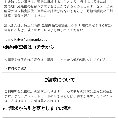
を通知しない限りは、契約は継続することとなり、当社はお客様に対して
また、個人投資家は投資の額をうまくコントロー
支払期日経過後の報酬を請求することができるものとします。なお、契約
解除に伴う損害賠償、違約金の請求は行ないませんが、月額報酬費の日割
ルすることもできます。特に大きなクライシス(危
計算・返還も行ないません。
機)がある時に大きく投資すべきです。過去を見る
と、これはリーマンショック、311東日本大震災、
法人または、特定投資家(金融商品取引法第二条第31項に規定される)に該
当される方は、以下のアドレスより申し出てください。
コロナパンデミックです。
→
info-kabu@diamond.co.jp
長期の視点で見れば、クライシスは必ず過ぎま
●解約希望者はコチラから
す。経済成長しているアメリカの株式市場は長期で
見れば、こうした危機からの株式市場の戻りは強い
※購読を終了される場合は、購読メニューから解約処理をしてください。
ものがあります。しかしマーケットはいつ底を着く
→
解約の手続き
のかは把握しづらいものです。そのため、不確定の
状態の中で、時間かけてポジションを作ることをお
ご請求について
すすめします。悪いニュースが終わりそうだと思う
ときにもう少し大きく投資しても遅くないと思いま
ご利用料金は後払いの請求となります。よって初月の請求は翌月に発生し
す。
ます。また、クレジットカードの引き落としは、請求が発生した月の１～
３ヶ月後（※１）に引き落とされます。
FRB(連邦準備制度理事会)の金融引き締めによる
●ご請求から引き落としまでの流れ
金利上昇、インフレ、ウクライナ戦争などで、今の