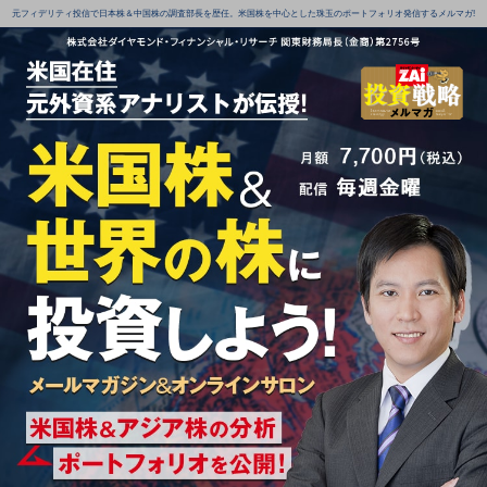
元フィデリティ投信で日本株＆中国株の調査部長を歴任。米国株を中心とした珠玉のポートフォリオ発信するメルマガ!