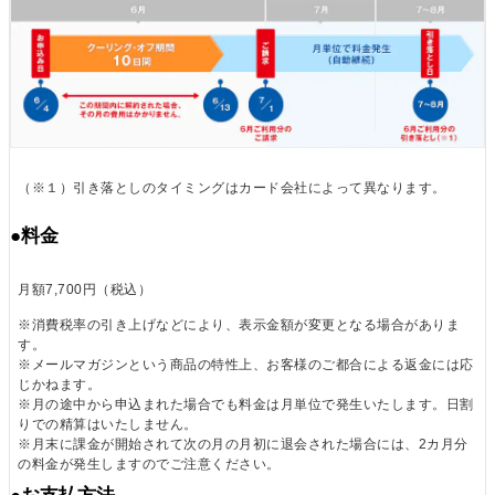
市場は大きく動いています。こういった要素は今の
所、株などのマーケットを押し下げる方向に動いて
います。6カ月、１２カ月タームで考えるとすぐ終
わることはなさそうです。しかし逆にこのマクロ環
境を利用して、いい会社の株を長期の視点で安く買
うことはできます。こういう危機がなければ、いい
会社の株は安くなりません。業績は株価より安定し
（※１）引き落としのタイミングはカード会社によって異なります。
ていることが多く、いい会社は一夜で悪い会社に変
わらないことが多いです。
●料金
世の中のトレンドと会社のビジネスモデルを見極
月額7,700円（税込）
めて厳選すれば、いい会社をピックアップすること
はできます。バフェットが実質的にファンド化して
※消費税率の引き上げなどにより、表示金額が変更となる場合がありま
す。
いるバークシャー・ハザウェイ株の所有銘柄売買を
※メールマガジンという商品の特性上、お客様のご都合による返金には応
見ると、直近は動き出し始め、いい会社のポジショ
じかねます。
ンを作りに入っています。
※月の途中から申込まれた場合でも料金は月単位で発生いたします。日割
りでの精算はいたしません。
※月末に課金が開始されて次の月の月初に退会された場合には、2カ月分
ここで、私の現在のモデルポートフォリオをセク
の料金が発生しますのでご注意ください。
ターの組み合わせとして紹介します(具体的には、今