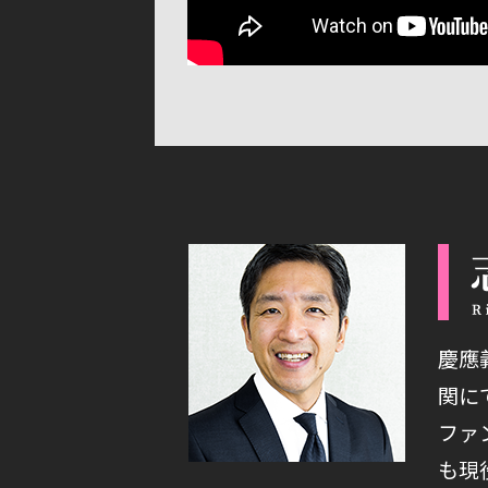
慶應
関に
ファ
も現