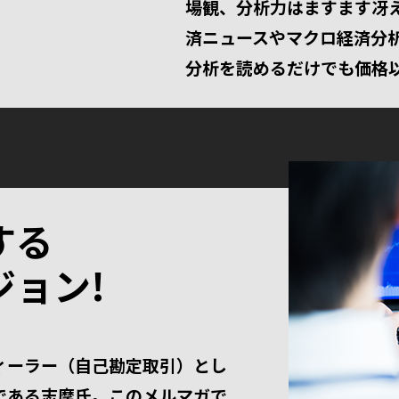
場観、分析力はますます冴
済ニュースやマクロ経済分
分析を読めるだけでも価格以
する
ョン!
ィーラー（自己勘定取引）とし
である志摩氏。このメルマガで