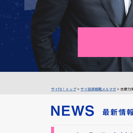
ザイFX！トップ
>
ザイ投資戦略メルマガ
> 志摩力