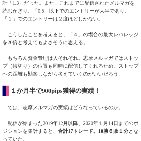
計「1.3」だった。また、これまでに配信されたメルマガを
読むかぎり、「0.5」以下でのエントリーが大半であり、
「１」でのエントリーは２度ほどしかない。
こうしたことを考えると、「４」の場合の最大レバレッジ
を20倍と考えてもよさそうに思える。
もちろん資金管理は人それぞれ。志摩メルマガではストッ
プ（損切り）の位置も同時に配信してくれるため、ストップ
への距離も勘案しながら考えていくのがいいだろう。
１か月半で900pips獲得の実績！
では、志摩メルマガの実績はどうなっているのか。
配信が始まった2019年12月以降、2020年１月14日までのポ
ジションを集計すると、
合計17トレード。10勝６敗１分
とな
っていた。