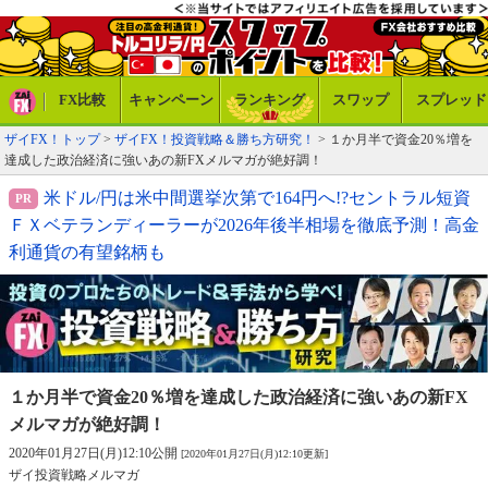
FX比較
キャンペーン
ランキング
スワップ
スプレッド
ザイFX！トップ
>
ザイFX！投資戦略＆勝ち方研究！
> １か月半で資金20％増を
達成した政治経済に強いあの新FXメルマガが絶好調！
米ドル/円は米中間選挙次第で164円へ!?セントラル短資
ＦＸベテランディーラーが2026年後半相場を徹底予測！高金
利通貨の有望銘柄も
１か月半で資金20％増を達成した
政治経済に強いあの新FX
メルマガが絶好調！
2020年01月27日(月)12:10公開
[2020年01月27日(月)12:10更新]
ザイ投資戦略メルマガ