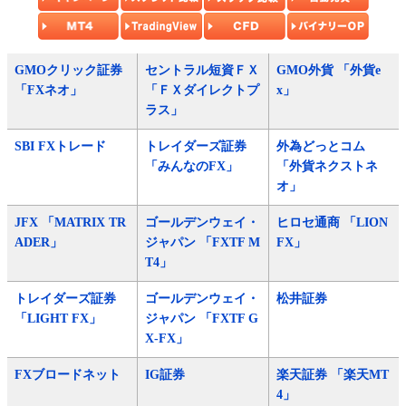
GMOクリック証券
セントラル短資ＦＸ
GMO外貨 「外貨e
「FXネオ」
「ＦＸダイレクトプ
x」
ラス」
SBI FXトレード
トレイダーズ証券
外為どっとコム
「みんなのFX」
「外貨ネクストネ
オ」
JFX 「MATRIX TR
ゴールデンウェイ・
ヒロセ通商 「LION
ADER」
ジャパン 「FXTF M
FX」
T4」
トレイダーズ証券
ゴールデンウェイ・
松井証券
「LIGHT FX」
ジャパン 「FXTF G
X-FX」
FXブロードネット
IG証券
楽天証券 「楽天MT
4」