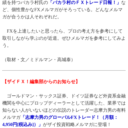
績を持つバカラ村氏の
「バカラ村のＦＸトレード日報！」
な
ど、個性豊かなFXメルマガがそろっている。どんなメルマ
ガが合うかは人それぞれだ。
FXを上達したいと思ったら、プロの考え方を参考にして
取引しながら学ぶのが近道。ぜひメルマガを参考にしてみよ
う。
（取材・文／ミドルマン・高城泰）
【ザイＦＸ！編集部からのお知らせ】
ゴールドマン・サックス証券、ドイツ証券など外資系金融
機関を中心にプロップディーラーとして活躍した、業界では
知らない人がいないほどの伝説のトレーダー志摩力男の有料
メルマガ
「志摩力男のグローバルFXトレード！（月額：
4,950円[税込み]）」
がザイ投資戦略メルマガに登場！