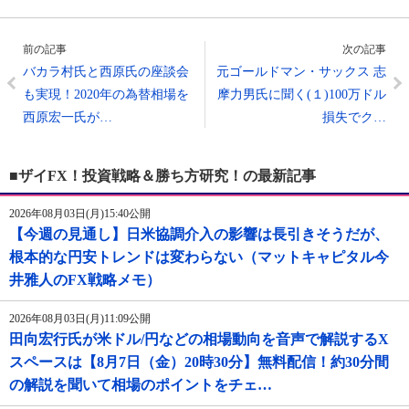
前の記事
次の記事
バカラ村氏と西原氏の座談会
元ゴールドマン・サックス 志
も実現！2020年の為替相場を
摩力男氏に聞く(１)100万ドル
西原宏一氏が…
損失でク…
■ザイFX！投資戦略＆勝ち方研究！の最新記事
2026年08月03日(月)15:40公開
【今週の見通し】日米協調介入の影響は長引きそうだが、
根本的な円安トレンドは変わらない（マットキャピタル今
井雅人のFX戦略メモ）
2026年08月03日(月)11:09公開
田向宏行氏が米ドル/円などの相場動向を音声で解説するX
スペースは【8月7日（金）20時30分】無料配信！約30分間
の解説を聞いて相場のポイントをチェ…