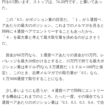
円を0.5買います。ストップは、74.20円です」と書いてあっ
た。
この「0.5」がポジション量の目安だ。「１」が１通貨ペ
アあたりの最大のポジション。これまでのメルマガを見ると
同時に４通貨ペアでエントリーすることもあったから、
「４」を最大量と考えて最大取引量を決めるのがよさそう
だ。
資金が60万円なら、１通貨ペアあたりの資金が15万円。レ
バレッジを最大20倍かけるとすると、15万円で持てる最大ポ
ジション量は米ドル/円なら３万通貨だ（１ドル＝100円と仮
定）。このとき、志摩メルマガでの取引量が「0.5」なら、
１万5000通貨で取引することになる。
少し多いようにも思うが、４通貨ペアで同時にエントリー
する機会はこれまでのところ、たった一度。その場合でも１
通貨ペアあたりのポジション量は「0.3、0.3、0.3、0.4」で合