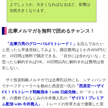
上でしょうか。大きくなればなるほど、影響は
当然大きくなります。
志摩メルマガを無料で読めるチャンス！
「志摩力男のグローバルFXトレード！」
を読んでみたい
と思ったら早速登録してみよう。購読費用は１か月4950円だ
が、10日間は無料で購読できる。「自分には合わないな」と
思ったら解約すればOK。10日間以内に解約すれば費用は発
生しない。
ザイ投資戦略メルマガでは志摩氏以外にも、シティバンク
でチーフディーラーを務めた西原宏一氏の
「西原宏一×ザイ
FX！ FXトレード戦略指令！with 日経先物」
や「マット今
井」の通称でおなじみの今井雅人氏の
「ザイFX！プレミア
ム配信 with 今井雅人」
、トレードの世界大会で優勝した実