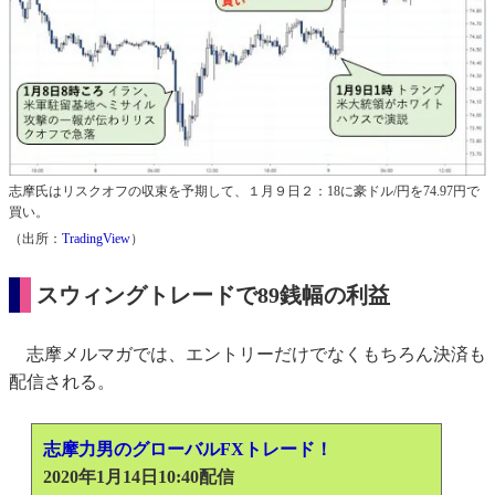
志摩氏はリスクオフの収束を予期して、１月９日２：18に豪ドル/円を74.97円で
買い。
（出所：
TradingView
）
スウィングトレードで89銭幅の利益
志摩メルマガでは、エントリーだけでなくもちろん決済も
配信される。
志摩力男のグローバルFXトレード！
2020年1月14日10:40配信