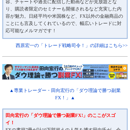
容、チャートや過去に配信した動画などが見放題とな
り、購読者限定のセミナーも開催されるなど充実した内
容が魅力。日経平均や米国株など、FX以外の金融商品の
ことにも言及してくれているので、幅広いトレードに対
応可能なメルマガです！
西原宏一の「トレード戦略司令！」の詳細はこちら>>
▲専業トレーダー・田向宏行の「ダウ理論で勝つ副業
FX！」▲
田向宏行の「ダウ理論で勝つ副業FX!」のここがスゴ
イ！
FXの書籍7冊が計10万部超えの人気を博す田向氏が、会