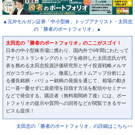
▲元JPモルガン証券「中小型株」トップアナリスト・太田忠
の「勝者のポートフォリオ」▲
太田忠の「勝者のポートフォリオ」のここがスゴイ！
日本の中小型株市場に携わり、国内外で6年間にわたって
アナリストランキングのトップを維持した太田忠氏が代
表を務める太田忠投資評価研究所とザイ投資戦略メルマ
ガがコラボレーション。徹底したボトムアップ分析によ
る優良銘柄・バリュー銘柄の発掘を通じて、相場の動き
に一喜一憂せずに資産増を目指す方法を配信やセミナー
などで発信する。購読者（無料期間終了後）には、ポー
トフォリオの提示や質問への回答などが閲覧できるサー
ビスも提供！
太田忠の「勝者のポートフォリオ」の詳細はこちら>>