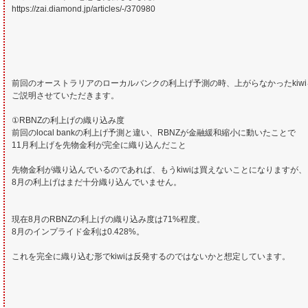
https://zai.diamond.jp/articles/-/370980
前回のオーストラリアのローカルバンクの利上げ予測の時、上がらなかったkiwiを
ご説明させていただきます。
①RBNZの利上げの織り込み度
前回のlocal bankの利上げ予測と違い、RBNZが金融緩和縮小に動いたことで
11月利上げを先物金利が完全に織り込んだこと
先物金利が織り込んでいるのであれば、もうkiwiは買えないことになりますが、
8月の利上げはまだ十分織り込んでいません。
現在8月のRBNZの利上げの織り込み度は71%程度。
8月のインプライド金利は0.428%。
これを完全に織り込む形でkiwiは反発するのではないかと想定しています。