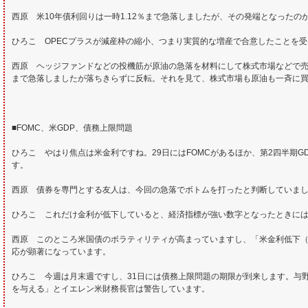
西原 米10年債利回りは一時1.12％まで急落しましたが、その発端となったの
ひろこ OPECプラスが減産枠の縮小、つまり実質的な増産で合意したことを受け
西原 ヘッジファンドなどの投機筋が原油の急落を材料にして株式市場などで売り
まで急落しましたが落ちきらずに反転。それを見て、株式市場も原油も一斉に
■FOMC、米GDP、債務上限問題
ひろこ やはり焦点は米金利ですね。29日にはFOMCがあるほか、第2四半期G
す。
西原 債券を専門とする友人は、今回の急落でボトムを打ったと判断していま
ひろこ これだけ金利が低下していると、経済指標が強い数字となったときに
西原 このところ米国債のボラティリティが高まっていますし、「米金利低下
応が顕著になっています。
ひろこ 今週は月末週ですし、31日には債務上限問題の期限が到来します。与
を与える」とイエレン米財務長官は警告しています。