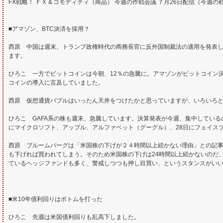
FX戦略！ ＦＸ＆コモディティ（商品） 今週の作戦会議 ７月26日配信（今週
■アマゾン、BTC決済を採用？
西原 中国は週末、トランプ政権時代の商務長官に反外国制裁法の適用を発表
ます。
ひろこ 一方でビットコインは今朝、12％の急騰に。アマゾンがビットコイン
コインの導入に言及していました。
西原 仮想通貨バブルはいったん天井をつけたかと思っていますが、いろいろ
ひろこ GAFA系の株も週末、急騰しています。決算発表が今週、集中している
にマイクロソフト、アップル、アルファベット（グーグル）、28日にフェイス
西原 ブルームバーグは「米国株の下げが２４時間以上続かない理由」との記
も下げれば買われてしまう。そのため米国株の下げは24時間以上続かないのだ
ているヘッジファンドも多く、警戒しつつも押し目買い、というスタンスがい
■米10年債利回りはボトムを打った
ひろこ 先週は米国債利回りも乱高下しました。