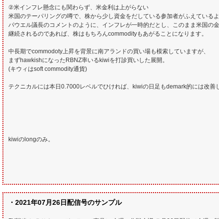
②米インフレ懸念にも関わらず、米金利は上がらない
米国のテーパリングの噂で、株から少し資金をだしている参加者がふえている
パウエル議長のコメントのように、インフレが一時的だとし、このまま米国の
継続されるのであれば、株はもちろんcommodityもあがることになります。
中長期でcommodoty上昇を背景に南アランドの買い場も模索していますが、
まずhawkishになったRBNZ率いるkiwiを打診買いした展開。
(キウィはsoft commodity通貨)
テクニカルには本日0.7000レベルでひければ、kiwiの日足もdemark的には改
kiwiのlongのみ。
・2021年07月26日配信号のサンプル