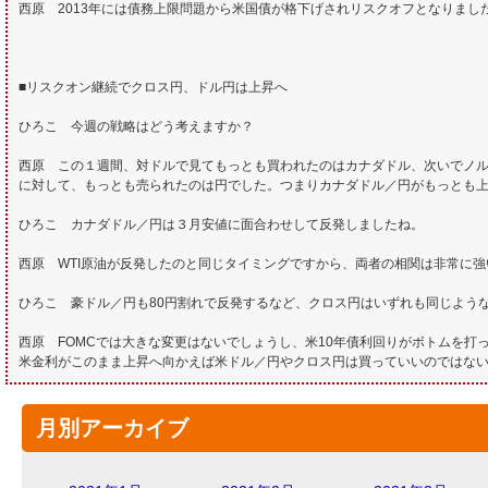
西原 2013年には債務上限問題から米国債が格下げされリスクオフとなりま
■リスクオン継続でクロス円、ドル円は上昇へ
ひろこ 今週の戦略はどう考えますか？
西原 この１週間、対ドルで見てもっとも買われたのはカナダドル、次いでノ
に対して、もっとも売られたのは円でした。つまりカナダドル／円がもっとも
ひろこ カナダドル／円は３月安値に面合わせして反発しましたね。
西原 WTI原油が反発したのと同じタイミングですから、両者の相関は非常に強
ひろこ 豪ドル／円も80円割れで反発するなど、クロス円はいずれも同じよう
西原 FOMCでは大きな変更はないでしょうし、米10年債利回りがボトムを
米金利がこのまま上昇へ向かえば米ドル／円やクロス円は買っていいのではな
月別アーカイブ