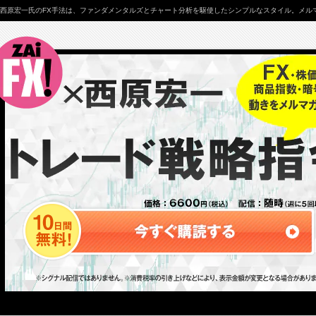
西原宏一氏のFX手法は、ファンダメンタルズとチャート分析を駆使したシンプルなスタイル。メルマ