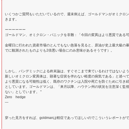
いくつかご質問もいただいているので、週末例えば、ゴールドマンがオミクロン・
きます。
ーーーーーー
ゴールドマン、オミクロン・パニックを非難：「今回の変異はより悪質である
金曜日に行われた資産市場のとんでもない急落を見ると、原油が史上最大級の
でに観測されたものよりも2倍悪い場合にのみ意味があるそうです）。
しかし、パンデミックによる終末論は、すぐそこまで来ているわけではないよ
新しいオミクロン変異体は、顕著な症状を伴わない軽度の病気である」と述べ
より悪質になる可能性は低く、既存のワクチンは入院や死亡を防ぐために引き
としています。ゴールドマンは、「来月以降、ハウテン州の状況を注意深く監
ない」としています。 "
Zero hedge
—
穿った見方をすれば、goldmanは軽症であってほしいのでこういうレポート