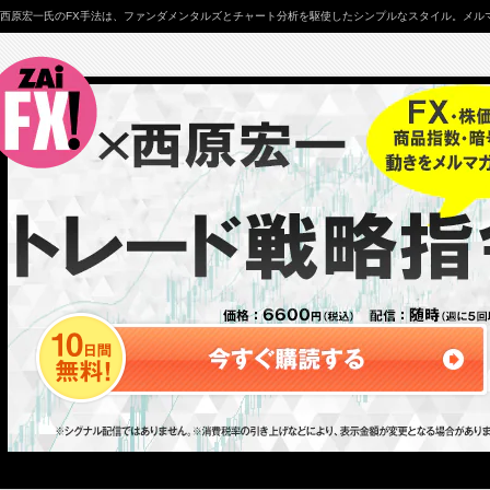
西原宏一氏のFX手法は、ファンダメンタルズとチャート分析を駆使したシンプルなスタイル。メルマ