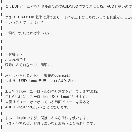
２．EURが下落するとドル高なのでAUD/USDでプラスになる。AUDも弱いので
つまりEUR/USDを基準に見ており、それが上下どっちにいっても利益が出せ
ということでしょうか？
ご回答いただければ幸いです。
＜お答え＞
お疲れ様です。
収録に入る前なので、簡単に。
おっしゃられるとおり、現在のpositionは
つまり USD=Long, EUR=Long, AUD=Short
加えて今現在、ユーロドルの売り注文をだしていますよね。
これがつけば、ユーロ-short,USD= longになります。
＝戻りでユーロが上がっている局面でユーロを売ると
AUDUSDのshortということになります。
まあ、simpleですが、僕はいろんな手法を使います。
うまくハマれば、おおうまいなとおもうこともあります。