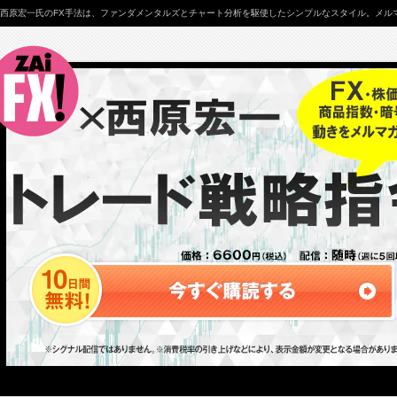
西原宏一氏のFX手法は、ファンダメンタルズとチャート分析を駆使したシンプルなスタイル。メルマ