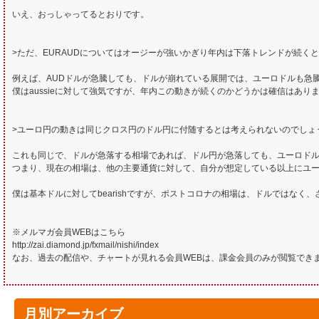
いえ、おっしゃってるとおりです。
>ただ、EURAUDについてはオージーが強いかぎり年内は下落トレンドが続く
例えば、AUDドルが急騰しても、ドルが崩れている展開では、ユーロドルも急騰す
僕はaussieに対して強気ですが、年内この動きが続くのかどうかは確信はあり
>ユーロ円の動きは同じクロス円のドル円に付随するとは考えられないのでしょ
これも同じで、ドルが急落する相場であれば、ドル円が急落しても、ユーロド
つまり、現在の相場は、他の主要通貨に対して、自分が想定している以上にユー
僕は基本ドルに対してbearishですが、ポストコロナの相場は、ドルではなく
※メルマガ会員WEBはこちら
http://zai.diamond.jp/fxmail/nishi/index
なお、過去の配信や、チャートが見れる会員WEBは、課金会員のみが閲覧でき
月別アーカイブ