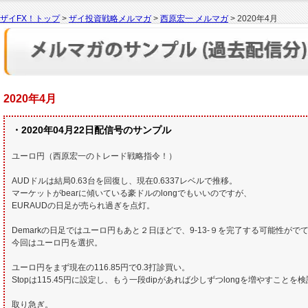
ザイFX！トップ
>
ザイ投資戦略メルマガ
>
西原宏一 メルマガ
> 2020年4月
2020年4月
・2020年04月22日配信号のサンプル
ユーロ円（西原宏一のトレード戦略指令！）
AUDドルは結局0.63台を回復し、現在0.6337レベルで推移。
マーケットがbearに傾いている豪ドルのlongでもいいのですが、
EURAUDの日足が売られ過ぎを点灯。
Demarkの日足ではユーロ円もあと２日ほどで、9-13-９を完了する可能性がで
今回はユーロ円を選択。
ユーロ円をまず現在の116.85円で0.3打診買い。
Stopは115.45円に設定し、もう一段dipがあれば少しずつlongを増やすことを
取り急ぎ。