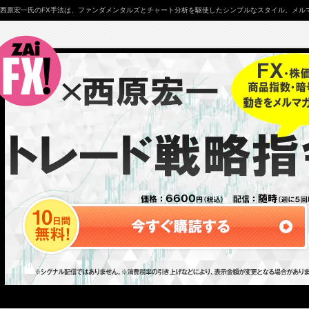
西原宏一氏のFX手法は、ファンダメンタルズとチャート分析を駆使したシンプルなスタイル。メルマ