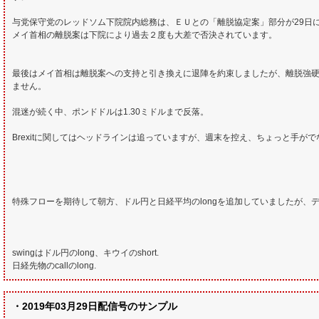
与党保守党のレッドソム下院院内総務は、ＥＵとの「離脱協定案」部分が29日
メイ首相の離脱案は下院により過去２度も大差で否決されています。
最後はメイ首相は離脱案への支持と引き換えに退陣を約束しましたが、離脱強硬
ません。
混迷が続く中、ポンドドルは1.30ミドルまで反落。
Brexitに関してはヘッドラインは追っていますが、週末を控え、ちょっと手が
特殊フローを期待して朝方、ドル円と日経平均のlongを追加していましたが、
swingはドル円のlong、キウイのshort.
日経先物のcallのlong.
・2019年03月29日配信号のサンプル