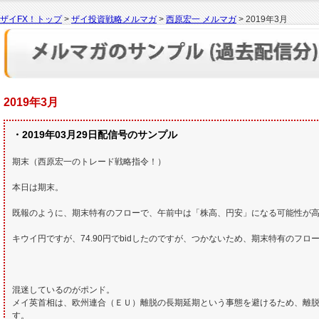
ザイFX！トップ
>
ザイ投資戦略メルマガ
>
西原宏一 メルマガ
> 2019年3月
2019年3月
・2019年03月29日配信号のサンプル
期末（西原宏一のトレード戦略指令！）
本日は期末。
既報のように、期末特有のフローで、午前中は「株高、円安」になる可能性が高い
キウイ円ですが、74.90円でbidしたのですが、つかないため、期末特有のフロ
混迷しているのがポンド。
メイ英首相は、欧州連合（ＥＵ）離脱の長期延期という事態を避けるため、離
す。