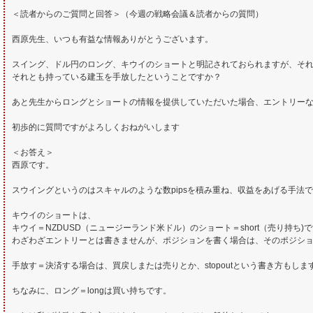
＜読者からのご質問と回答＞（今週の戦略会議＆読者からの質問）
西原先生、いつも有益な情報ありがとうございます。
スイング、ドル円のロング、キウイのショートと明記されておられますが、そ
それとも持っている建玉を手放したということですか？
あと先生からロングとショートの情報を提供していただいた場合、エントリー
初歩的に質問ですがよろしくおねがいします
＜お答え＞
西原です。
スウイングというのはスキャルのような数pipsを積み重ね、収益をあげる手法で
キウイのショートは、
キウイ＝NZDUSD（ニュージーランド米ドル）のショート＝short（売り持ち)
わざわざエントリーとは書きませんが、ポジションを書く場合は、そのポジシ
手放す＝決済する場合は、買戻しまたは売りとか、stopoutという書き方もしま
ちなみに、ロング＝longは買い持ちです。