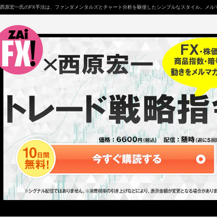
西原宏一氏のFX手法は、ファンダメンタルズとチャート分析を駆使したシンプルなスタイル。メルマ