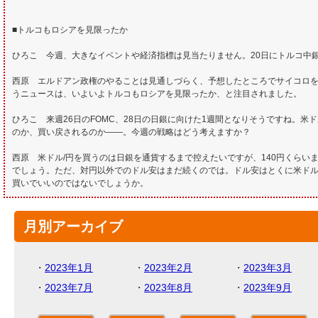
■トルコもロシアを見限ったか
ひろこ 今週、大きなイベントや経済指標は見当たりません。20日にトルコ中
西原 エルドアン政権のやることは見通しづらく、予想したところでサイコロを
うニュースは、いよいよトルコもロシアを見限ったか、と注目されました。
ひろこ 来週26日のFOMC、28日の日銀に向けた1週間となりそうですね。
のか、買い戻されるのか――。今週の戦略はどう考えますか？
西原 米ドル/円を買うのは日銀を通貨するまで控えたいですが、140円くらいま
でしょう。ただ、対円以外でのドル安はまだ続くのでは。ドル安はとくに米ドル
買いでいいのではないでしょうか。
月別アーカイブ
・
2023年1月
・
2023年2月
・
2023年3月
・
2023年7月
・
2023年8月
・
2023年9月