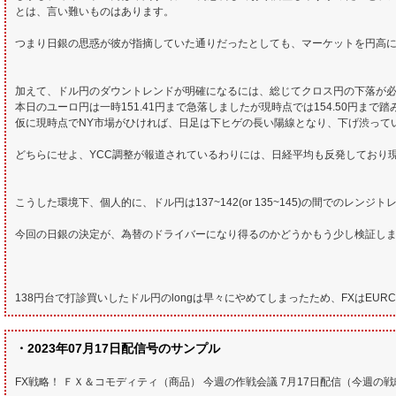
とは、言い難いものはあります。
つまり日銀の思惑が彼が指摘していた通りだったとしても、マーケットを円高
加えて、ドル円のダウントレンドが明確になるには、総じてクロス円の下落が
本日のユーロ円は一時151.41円まで急落しましたが現時点では154.50円まで
仮に現時点でNY市場がひければ、日足は下ヒゲの長い陽線となり、下げ渋って
どちらにせよ、YCC調整が報道されているわりには、日経平均も反発しており現時
こうした環境下、個人的に、ドル円は137~142(or 135~145)の間でのレンジト
今回の日銀の決定が、為替のドライバーになり得るのかどうかもう少し検証し
138円台で打診買いしたドル円のlongは早々にやめてしまったため、FXはEURC
・2023年07月17日配信号のサンプル
FX戦略！ ＦＸ＆コモディティ（商品） 今週の作戦会議 7月17日配信（今週の