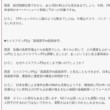
西原 経済指標次第ですから、あと2回の利上げも充分あるでしょう。今回、2
米金利がオーバーシュート気味に下がった印象ですね。
ひろこ CPIショックのミニ版のような動きでしたね。今週はテスラ、バンク
もしれません。
■スイスフラン/円は「貿易黒字vs貿易赤字」
西原 先週の為替市場はドル全面安でした。米ドルに対して、どの通貨も上が
ル/円とともにスイスフラン/円も調整しましたが、あっというまに史上最高値
ひろこ なぜスイスフラン/円はそこまで強いのでしょうか？
西原 スイスフラン/円は「貿易黒字vs貿易赤字」と見ることもできます。日
貿易黒字国。通貨高と通貨安の構造が対照的です。
ひろこ 日本企業による海外企業のM&Aも活発なようです。構造的に円が外へ
先週のように米利上げの打ち止め感が強まるなら他国の金融政策へとフォーカ
西原 そういった部分もあると思います。NZドルは思ったよりも底堅いのは、5
え利下げするわけではないですから、底堅さはまだ続くのかもしれませんね。