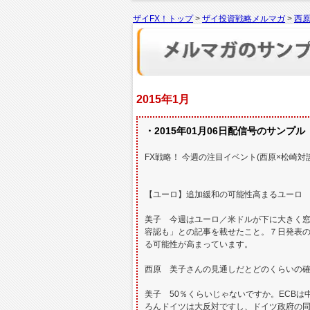
ザイFX！トップ
>
ザイ投資戦略メルマガ
>
西原
2015年1月
・2015年01月06日配信号のサンプル
FX戦略！ 今週の注目イベント(西原×松崎
【ユーロ】追加緩和の可能性高まるユーロ
美子 今週はユーロ／米ドルが下に大きく窓
容認も」との記事を載せたこと。７日発表の
る可能性が高まっています。
西原 美子さんの見通しだとどのくらいの
美子 50％くらいじゃないですか。ECB
ろんドイツは大反対ですし、ドイツ政府の同