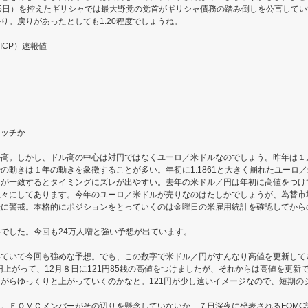
5日）を控えたギリシャでは最大野党の党首がギリシャ債務の踏み倒しを公言してい
り。戻りがあったとしても1.20程度でしょうね。
ICP）速報値
タッチか
ル高。しかし、ドル高の中心は対円ではなくユーロ／米ドルなのでしょう。昨年は１
の動きは１年の動きを象徴することが多い。年初に1.1861と大きく崩れたユーロ
スが一致するとタイミングにズレが出やすい。去年の米ドル／円は年初に高値をつけ
往々にしてあります。今年のユーロ／米ドルが売りなのはたしかでしょうが、為替市
転に警戒。本格的にポジションをとっていくのは金曜日の米雇用統計を確認してから
でした。今回も24万人増と強い予想が出ています。
いていて今回も強めな予想。でも、この数字で米ドル／円がすんなり高値を更新して
円上がって、12月８日に121円85銭の高値をつけましたが、それからは高値を更
がらゆっくりと上がっていくのかなと。121円が少し遠いイメージなので、短期の
。ＦＯＭＣメンバーがその辺りを懸念していないか、７日深夜に発表されるFOMC