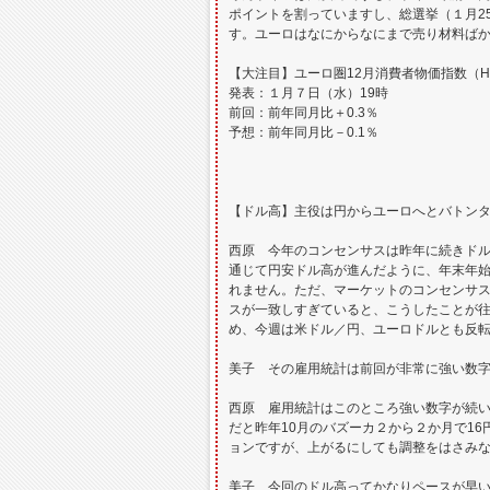
ポイントを割っていますし、総選挙（１月2
す。ユーロはなにからなにまで売り材料ばか
【大注目】ユーロ圏12月消費者物価指数（H
発表：１月７日（水）19時
前回：前年同月比＋0.3％
予想：前年同月比－0.1％
【ドル高】主役は円からユーロへとバトン
西原 今年のコンセンサスは昨年に続きド
通じて円安ドル高が進んだように、年末年始
れません。ただ、マーケットのコンセンサ
スが一致しすぎていると、こうしたことが
め、今週は米ドル／円、ユーロドルとも反
美子 その雇用統計は前回が非常に強い数字
西原 雇用統計はこのところ強い数字が続
だと昨年10月のバズーカ２から２か月で16
ョンですが、上がるにしても調整をはさみな
美子 今回のドル高ってかなりペースが早い