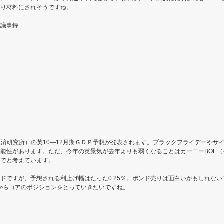
売り材料にされそうですね。
）議事録
ら
立経済研究所）の英10―12月期ＧＤＰ予想が発表されます。ブラックフライデーや
能性があります。ただ、今年の英景気が去年よりも弱くなることはカーニーBOE
りでと考えています。
ドですが、予想される利上げ幅はたった0.25％。ポンド売りは面白いかもしれないで
週からコアのポジションをとっていきたいですね。