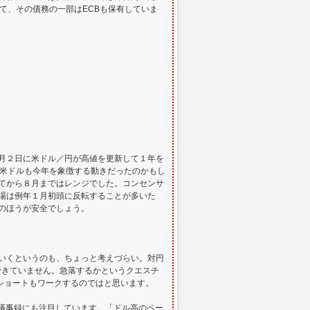
て、その債務の一部はECBも保有していま
月２日に米ドル／円が高値を更新して１年を
／米ドルも今年を象徴する動きだったのかもし
てから８月まではレンジでした。コンセンサ
場は例年１月初頭に反転することが多いた
のほうが安全でしょう。
いくというのも、ちょっと考えづらい。対円
新できていません。急落するかというクエスチ
ショートもワークするのではと思います。
議事録にも注目しています。「ドル高のペー