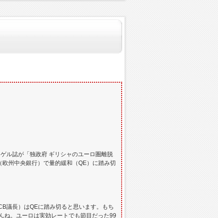
ゲル誌が「独政府 ギリシャのユーロ圏離脱
（欧州中央銀行）で量的緩和（QE）に踏み切
CB議長）はQEに踏み切ると思います。もち
んね。ユーロは実効レートでも節目だった99