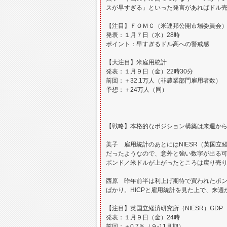
スが早すぎる」といった発言があればドル
【注目】ＦＯＭＣ（米連邦公開市場委員会
発表：１月７日（水）28時
ポイント：早すぎるドル高への警戒感
【大注目】米雇用統計
発表：１月９日（金）22時30分
前回：＋32.1万人（非農業部門雇用者数）
予想：＋24万人（同）
【戦略】本格的なポジション構築は来週か
美子 雇用統計のあとにはNIESR（英国
だったようなので、意外と強い数字が出る可
ポンド／米ドルが上がったところは戻り売
西原 昨年前半は利上げ期待で買われたポン
ばかり。HICPと雇用統計を見た上で、来
【注目】英国立経済研究所（NIESR）GDP
発表：１月９日（金）24時
前回：＋0.7％（９-11月期）