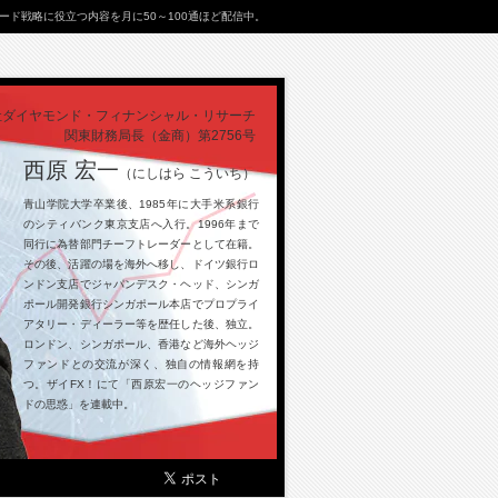
ド戦略に役立つ内容を月に50～100通ほど配信中。
社ダイヤモンド・フィナンシャル・リサーチ
関東財務局長（金商）第2756号
西原 宏一
（にしはら こういち）
青山学院大学卒業後、1985年に大手米系銀行
のシティバンク東京支店へ入行。1996年まで
同行に為替部門チーフトレーダーとして在籍。
その後、活躍の場を海外へ移し、ドイツ銀行ロ
ンドン支店でジャパンデスク・ヘッド、シンガ
ポール開発銀行シンガポール本店でプロプライ
アタリー・ディーラー等を歴任した後、独立。
ロンドン、シンガポール、香港など海外ヘッジ
ファンドとの交流が深く、独自の情報網を持
つ。ザイFX！にて「西原宏一のヘッジファン
ドの思惑」を連載中。