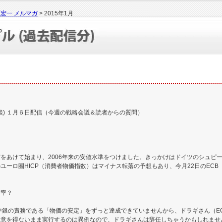
宏一 メルマガ
> 2015年1月
対談) １月６日配信（今週の戦略会議＆読者からの質問）
をあけて始まり、2006年来の安値水準をつけました。きっかけはドイツのシュピー
ユーロ圏HICP（消費者物価指数）はマイナス転落の予想もあり、今月22日のECB
確率？
は中銀の責務である「物価の安定」をずっと達成できていませんから、ドラギさん（E
意を得ないまま実行するのは異例なので、ドラギさんは辞任しちゃうかもしれませ