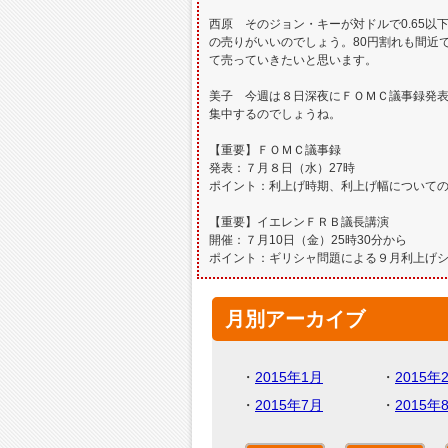
西原 そのジョン・キーが対ドルで0.65
の売りがいいのでしょう。80円割れも間近
て売っていきたいと思います。
美子 今週は８日深夜にＦＯＭＣ議事録発表
集中するのでしょうね。
【重要】ＦＯＭＣ議事録
発表：７月８日（水）27時
ポイント：利上げ時期、利上げ幅について
【重要】イエレンＦＲＢ議長講演
開催：７月10日（金）25時30分から
ポイント：ギリシャ問題による９月利上げ
月別アーカイブ
・
2015年1月
・
2015年
・
2015年7月
・
2015年