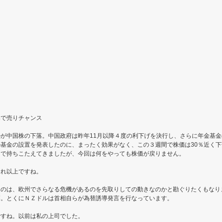
導で売りチャンス
が中国株の下落。中国政府は昨年11月以降４度の利下げを決行し、さらに年金基
基金の設置を発表したのに、まったく効果がなく、この３週間で株価は30％近く
てで持ちこたえてきましたが、今回は何をやっても株価が戻りません。
それ以上ですね。
うのは、欧州でさらなる危機があるのを先取りしての動きなのかと勘ぐりたくもなり
落。とくにＮＺドルは首相自らが為替誘導発言を行なっています。
ですね。以前は私の上司でした。