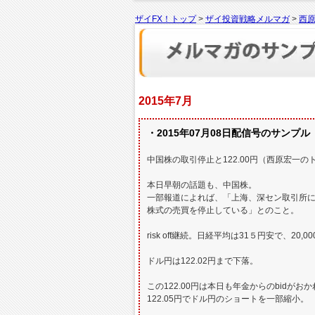
ザイFX！トップ
>
ザイ投資戦略メルマガ
>
西原
2015年7月
・2015年07月08日配信号のサンプル
中国株の取引停止と122.00円（西原宏一
本日早朝の話題も、中国株。
一部報道によれば、「上海、深セン取引所に
株式の売買を停止している」とのこと。
risk off継続。日経平均は31５円安で、20,
ドル円は122.02円まで下落。
この122.00円は本日も年金からのbidが
122.05円でドル円のショートを一部縮小。