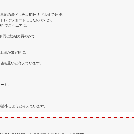
早朝の豪ドル円は91円ミドルまで反発。
イトレでショートにしたのですが、
50円でスクエアに。
ポンド円は短期売買のみで
貨の上値が限定的に。
上値も重いと考えています。
ョート。
一部縮小しようと考えています。