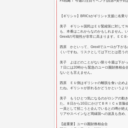
FX戦略！ 今週の注目イベント(西原×美子
【ギリシャ】BRICsがギリシャ支援に名乗り?
美子 ギリシャ国民はＥＵ緊縮策に対してＮ
も、本番はこれからなのかもしれません。
Grexitの可能性が非常に高まります。Ｅ
西原 かといって、Grexitでユーロが
くいですね。リスクとしては下だとは思う
美子 よほどのことがない限り今週は下がって
７日には20時から緊急のユーロ圏財務相会
ないとも言えません。
西原 ＥＵ側はギリシャの離脱を食い止め
たね。ギリシャが折れるかどうかというより、
美子 もうひとつ気になるのがロシアの動
た。８日から10日にかけてＢＲＩＣｓ首脳
一員として招こうと企んでいるとの噂が絶え
リアやスペインなど周縁国への波及も含め
【超重要】ユーロ圏財務相会合