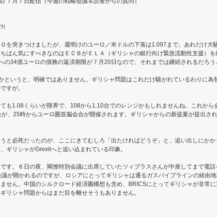
対談) ７月７日配信（今週の戦略会議＆読者からの質問）
!
Ｏを突きつけましたが、週明けのユーロ／米ドルの下落は1.097まで。あれだけ大
いちばん気にすべきなのはＥＣＢがＥＬＡ（ギリシャの銀行向け緊急流動性支援）を
ＣＢへの34億ユーロの債務の返済期限が７月20日なので、それまでは継続されるだろ
下がるかというと、明確ではありません。ギリシャ問題はこれだけ騒がれているわりに
のですが。
も1.08くらいが限界で、108から1.10台でのレンジかもしれませんね。これか
合が、25時からユーロ圏首脳会合が開催されます。ギリシャからの新提案が提出さ
ようと必死だったのが、ここにきてむしろ「出たければどうぞ」と、追い出しにかか
ギリシャがGrexitへと追い込まれている印象。
きです。６日の夜、閣僚特別会議に出席していたツィプラスさんが中座してまで電話
会議が開かれるのですが、ロシアにとってギリシャは通るガスパイプラインの経由地と
ません。中国のシルクロード経済圏構想も含め、BRICSにとってギリシャが非常
、ギリシャ問題からはまだ目を離せそうもありません。