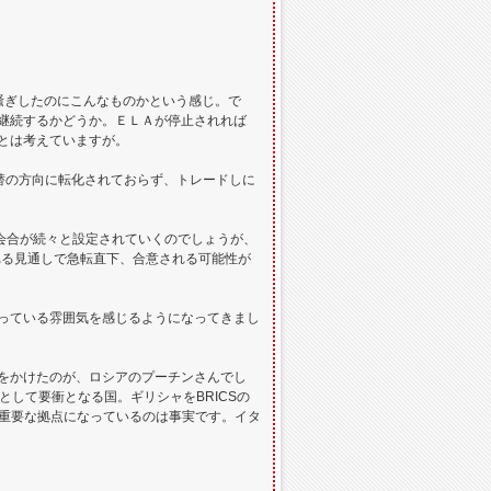
騒ぎしたのにこんなものかという感じ。で
継続するかどうか。ＥＬＡが停止されれば
うとは考えていますが。
為替の方向に転化されておらず、トレードしに
ら会合が続々と設定されていくのでしょうが、
れる見通しで急転直下、合意される可能性が
っている雰囲気を感じるようになってきまし
をかけたのが、ロシアのプーチンさんでし
して要衝となる国。ギリシャをBRICSの
に重要な拠点になっているのは事実です。イタ