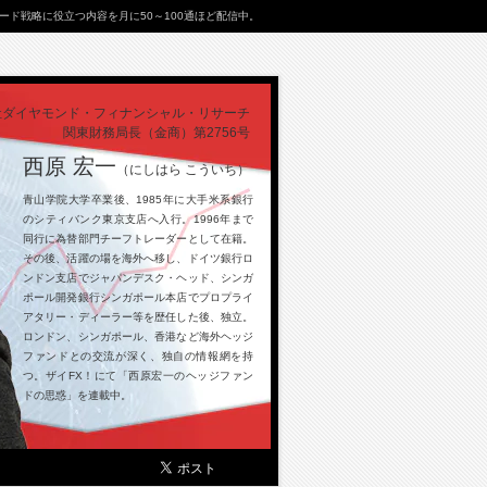
ド戦略に役立つ内容を月に50～100通ほど配信中。
社ダイヤモンド・フィナンシャル・リサーチ
関東財務局長（金商）第2756号
西原 宏一
（にしはら こういち）
青山学院大学卒業後、1985年に大手米系銀行
のシティバンク東京支店へ入行。1996年まで
同行に為替部門チーフトレーダーとして在籍。
その後、活躍の場を海外へ移し、ドイツ銀行ロ
ンドン支店でジャパンデスク・ヘッド、シンガ
ポール開発銀行シンガポール本店でプロプライ
アタリー・ディーラー等を歴任した後、独立。
ロンドン、シンガポール、香港など海外ヘッジ
ファンドとの交流が深く、独自の情報網を持
つ。ザイFX！にて「西原宏一のヘッジファン
ドの思惑」を連載中。