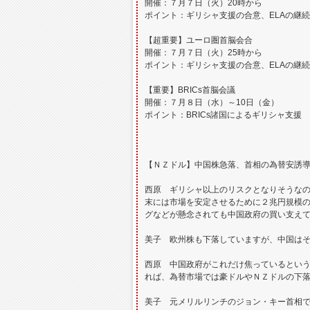
開催：７月７日（火）20時から
ポイント：ギリシャ支援の合意、ELAの継続
【超重要】ユーロ圏首脳会合
開催：７月７日（火）25時から
ポイント：ギリシャ支援の合意、ELAの継続
【重要】BRICs首脳会議
開催：７月８日（水）～10日（金）
ポイント：BRICs諸国によるギリシャ支援
【ＮＺドル】中国株急落、首相の為替安誘
西原 ギリシャ以上のリスクとなりそうなの
末には市場を安定させるために２兆円規模の
グなどが懸念されても中国政府の買い支え
美子 欧州株も下落していますが、中国は
西原 中国政府がこれだけ焦っているとい
れば、為替市場では豪ドルやＮＺドルの下
美子 元メリルリンチのジョン・キー首相