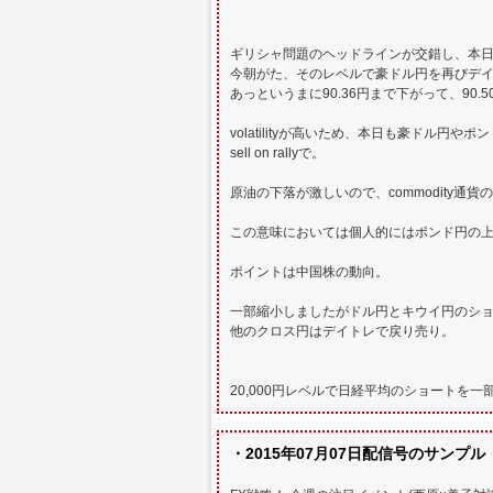
ギリシャ問題のヘッドラインが交錯し、本日
今朝がた、そのレベルで豪ドル円を再びデ
あっというまに90.36円まで下がって、90.
volatilityが高いため、本日も豪ドル円や
sell on rallyで。
原油の下落が激しいので、commodity通
この意味においては個人的にはポンド円の
ポイントは中国株の動向。
一部縮小しましたがドル円とキウイ円のシ
他のクロス円はデイトレで戻り売り。
20,000円レベルで日経平均のショートを
・2015年07月07日配信号のサンプル