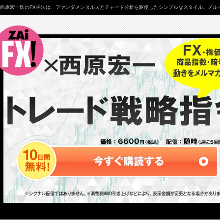
西原宏一氏のFX手法は、ファンダメンタルズとチャート分析を駆使したシンプルなスタイル。メルマ