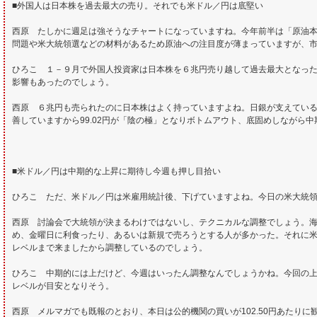
■外国人は日本株を過去最大の売り。それでも米ドル／円は底堅い
西原 たしかに週足は強そうなチャートになっていますね。今年前半は「原油
問題や米大統領選などの材料があるため原油への注目度が薄まっていますが、
ひろこ １－９月で外国人投資家は日本株を６兆円売り越して過去最大となっ
影響もあったのでしょう。
西原 ６兆円も売られたのに日本株はよく持っていますよね。日銀が支えてい
善していますから99.02円が「陰の極」となりボトムアウト、底固めしながら
■米ドル／円は中期的な上昇に期待し今週も押し目拾い
ひろこ ただ、米ドル／円は米雇用統計後、下げていますよね。今日の米大統
西原 討論会で大統領が決まるわけではないし、テクニカルな調整でしょう。
め、金曜日に利食ったり、あるいは新規で売ろうとする人が多かった。それに米
レベルまで来ましたから調整しているのでしょう。
ひろこ 中期的には上だけど、今週はいったん調整なんでしょうかね。今回の上昇の3
レベルが目安となりそう。
西原 メルマガでも既報のとおり、本日は公的機関の買いが102.50円あたり