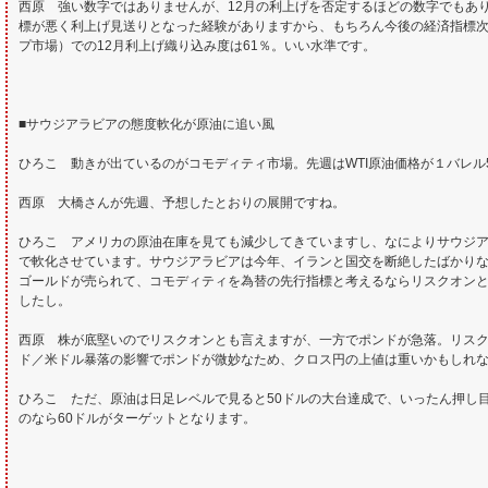
西原 強い数字ではありませんが、12月の利上げを否定するほどの数字でもあ
標が悪く利上げ見送りとなった経験がありますから、もちろん今後の経済指標
プ市場）での12月利上げ織り込み度は61％。いい水準です。
■サウジアラビアの態度軟化が原油に追い風
ひろこ 動きが出ているのがコモディティ市場。先週はWTI原油価格が１バレル
西原 大橋さんが先週、予想したとおりの展開ですね。
ひろこ アメリカの原油在庫を見ても減少してきていますし、なによりサウジ
で軟化させています。サウジアラビアは今年、イランと国交を断絶したばかりな
ゴールドが売られて、コモディティを為替の先行指標と考えるならリスクオン
したし。
西原 株が底堅いのでリスクオンとも言えますが、一方でポンドが急落。リス
ド／米ドル暴落の影響でポンドが微妙なため、クロス円の上値は重いかもしれ
ひろこ ただ、原油は日足レベルで見ると50ドルの大台達成で、いったん押し
のなら60ドルがターゲットとなります。