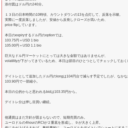
添付図はドル円の240分。
１３日の日本時間の10時頃、カウントダウンの13を点灯して、反落を示唆。
実際に一度反落しましたが、安値から反発しクローズが高いため、
price flipしています。
本日のexpiryするドル円のoptionでは、
103.75円＝USD 1 bio
105.00円＝USD 1.1 bio
巨大なドル円マーケットにとっては大きな金額ではありませんが、
volatilityが下がってきているため、本日は節目のひとつとしてチェックして
デイトレとして追加したドル円のlongは104円台で減らす予定でしたが、なかな
103.90円で一部縮小。
本日の公的からと思われるbidは103.35円から。
デイトレ分は押し目買い継続。
他通貨はまだ方針が固まらないので、短期売買のみ。
ユーロドルの4hourのRCIが２重底を形成し、９が大きく上昇。
仮に９が上げ止まれば、教科書的に、ユーロドルをデイトレでショートにする