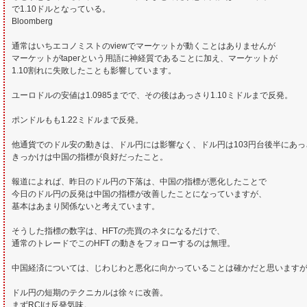
で1.10ドルとなっている。
Bloomberg
通常はいちエコノミストのviewでマーケットが動くことはありませんが
マーケットがtaperという用語に神経質であることに加え、マーケットが
1.10割れに失敗したことも影響しています。
ユーロドルの安値は1.0985までで、その後はあっさり1.10ミドルまで反発。
ポンドルもも1.22ミドルまで反発。
他通貨でのドル安の動きは、ドル円には影響なく、ドル円は103円台後半にあっ
きっかけは中国の指標が良好だったこと。
報道によれば、昨日のドル円の下落は、中国の指標が悪化したことで
今日のドル円の反発は中国の指標が改善したことになっていますが、
基本はあまり関係ないと考えています。
そうした指標の数字は、HFTの売買のネタになるだけで、
通常のトレードでこのHFT の動きをフォローするのは無理。
中国経済については、じわじわと悪化に向かっていることは確かだと思います
ドル円の短期のテクニカルは徐々に改善。
まずRCIは反発気味。