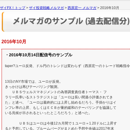
ザイFX！トップ
>
ザイ投資戦略メルマガ
>
西原宏一 メルマガ
> 2016年10月
2016年10月
・2016年10月14日配信号のサンプル
taper?ユーロ反発、ドル円のトレンドは変わらず（西原宏一のトレード戦略指
13日のNY市場では、ユーロが反発。
きっかけは再びテーパリング観測。
ＵＢＳウェルスマネジメントの為替調査責任者トーマス・ フ
ラリー氏率いるストラテジストは「ユーロは長い間過小評価されてき
た」と述べ、「ユーロは最終的には上昇し始めるだろう。手掛かりはイ
ンフレ率の上昇、もしくはＥＣＢが量的緩和のテーパリングを協議して
いる兆候が示されるといったところだろう」と述べた。
ＵＢＳはユーロは今後12カ月間で１ユーロ＝1.20ドルに上昇す
ると予想している。ブルームバーグがまとめた予想中央値は2017年末