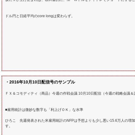
ドル円と日経平均のcore longは変わらず。
・2016年10月10日配信号のサンプル
ＦＸ＆コモディティ（商品）今週の作戦会議 10月10日配信（今週の戦略会議
■雇用統計は微妙な数字も「利上げＯＫ」な水準
ひろこ 先週発表された米雇用統計のNFPは予想よりも少し悪い15.6万人の
す。