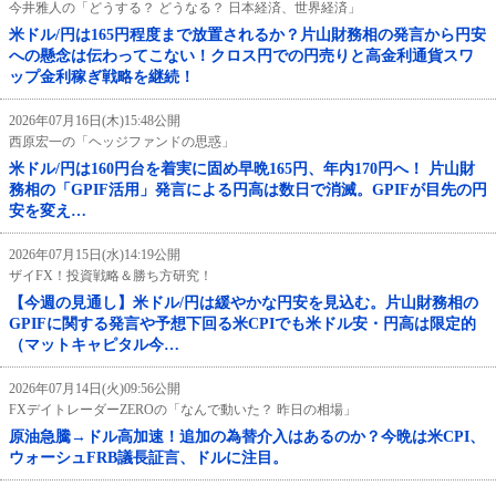
今井雅人の「どうする？ どうなる？ 日本経済、世界経済」
米ドル/円は165円程度まで放置されるか？片山財務相の発言から円安
への懸念は伝わってこない！クロス円での円売りと高金利通貨スワ
ップ金利稼ぎ戦略を継続！
2026年07月16日(木)15:48公開
西原宏一の「ヘッジファンドの思惑」
米ドル/円は160円台を着実に固め早晩165円、年内170円へ！ 片山財
務相の「GPIF活用」発言による円高は数日で消滅。GPIFが目先の円
安を変え…
2026年07月15日(水)14:19公開
ザイFX！投資戦略＆勝ち方研究！
【今週の見通し】米ドル/円は緩やかな円安を見込む。片山財務相の
GPIFに関する発言や予想下回る米CPIでも米ドル安・円高は限定的
（マットキャピタル今…
2026年07月14日(火)09:56公開
FXデイトレーダーZEROの「なんで動いた？ 昨日の相場」
原油急騰→ドル高加速！追加の為替介入はあるのか？今晩は米CPI、
ウォーシュFRB議長証言、ドルに注目。