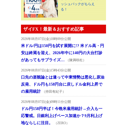
ッシュバックがもらえ
る！
ザイFX！最新＆おすすめ記事
2026年08月07日(金)18時09分公開
米ドル/円は150円を試す展開に!? 米ドル高・円
安は終焉を迎え、2026年中に140円の大台打診
があってもサプライズ…
（陳満咲杜）
2026年08月07日(金)15時43分公開
口先の楽観論とは違って中東情勢は悪化し原油
反発、ドル円も158円台に戻しドル金利上昇で
の雇用統計
（持田有紀子）
2026年08月07日(金)09時11分公開
ドル円158円半ば！今晩米雇用統計→介入も一
応警戒。日銀利上げペース加速か？9月利上げ
地ならしに注目。
（ZERO）