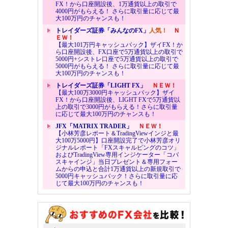
FX！から口座開設後、1万通貨以上の取引で
4000円がもらえる！ さらに取引量に応じて最
大100万円のチャンスも！
トレイダーズ証券「みんなのFX」
人気！
Ｎ
ＥＷ！
【最大101万円キャッシュバック】ザイFX！か
ら口座開設後、FX口座で5万通貨以上の取引で
5000円+シストレ口座で5万通貨以上の取引で
5000円がもらえる！ さらに取引量に応じて最
大100万円のチャンスも！
トレイダーズ証券「LIGHT FX」
ＮＥＷ！
【最大100万3000円キャッシュバック】ザイ
FX！から口座開設後、LIGHT FXで5万通貨以
上の取引で3000円がもらえる！さらに取引量
に応じて最大100万円のチャンスも！
JFX「MATRIX TRADER」
ＮＥＷ！
【小林芳彦レポート＆TradingViewインジと最
大100万5000円】口座開設完了で小林芳彦オリ
ジナルレポート「FXスキャルピングのコツ」
およびTradingView専用インジケーター「コバ
スキャインジ」当日プレゼント＆専用フォー
ムからの申込と合計1万通貨以上の新規取引で
5000円キャッシュバック！さらに取引量に応
じて最大100万円のチャンスも！