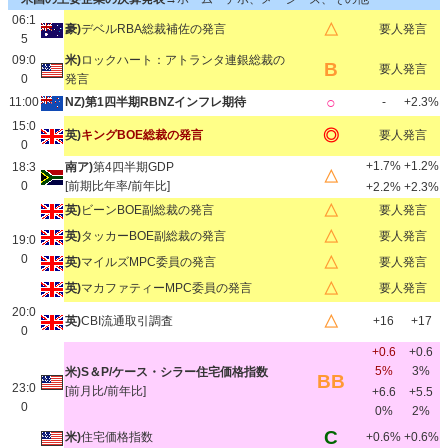
06:1
△
豪)
デベルRBA総裁補佐の発言
要人発言
5
09:0
米)
ロックハート：アトランタ連銀総裁の
B
要人発言
0
発言
○
11:00
NZ)第1四半期RBNZインフレ期待
-
+2.3%
15:0
◎
英)
キングBOE総裁の発言
要人発言
0
+1.7%
+1.2%
18:3
南ア)
第4四半期GDP
△
0
[前期比年率/前年比]
+2.2%
+2.3%
△
英)
ビーンBOE副総裁の発言
要人発言
△
英)
タッカーBOE副総裁の発言
要人発言
19:0
0
△
英)
マイルズMPC委員の発言
要人発言
△
英)
マカファティーMPC委員の発言
要人発言
20:0
△
英)
CBI流通取引調査
+16
+17
0
+0.6
+0.6
5%
3%
米)S＆P/ケース・シラー住宅価格指数
BB
23:0
[前月比/前年比]
+6.6
+5.5
0
0%
2%
C
米)
住宅価格指数
+0.6%
+0.6%