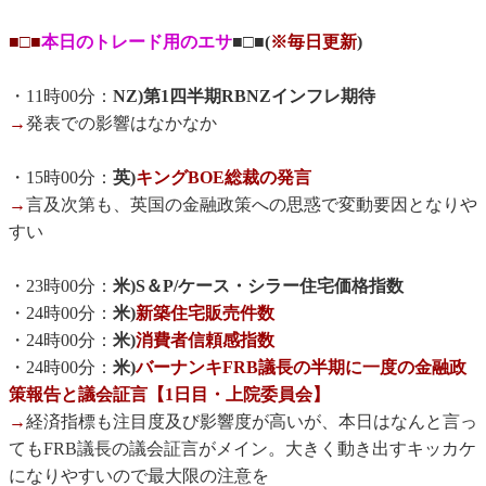
■□■
本日のトレード用のエサ
■□■(
※毎日更新
)
・11時00分：
NZ)第1四半期RBNZインフレ期待
→
発表での影響はなかなか
・15時00分：
英)
キングBOE総裁の発言
→
言及次第も、英国の金融政策への思惑で変動要因となりや
すい
・23時00分：
米)S＆P/ケース・シラー住宅価格指数
・24時00分：
米)
新築住宅販売件数
・24時00分：
米)
消費者信頼感指数
・24時00分：
米)
バーナンキFRB議長の半期に一度の金融政
策報告と議会証言【1日目・上院委員会】
→
経済指標も注目度及び影響度が高いが、本日はなんと言っ
てもFRB議長の議会証言がメイン。大きく動き出すキッカケ
になりやすいので最大限の注意を