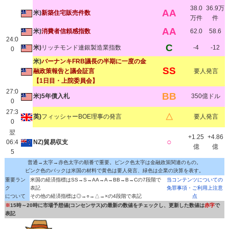
38.0
36.9万
AA
米)
新築住宅販売件数
万件
件
AA
米)
消費者信頼感指数
62.0
58.6
24:0
C
米)
リッチモンド連銀製造業指数
-4
-12
0
米)
バーナンキFRB議長の半期に一度の金
SS
融政策報告と議会証言
要人発言
【1日目・上院委員会】
27:0
BB
米)5年債入札
350億ドル
0
27:3
△
英)
フィッシャーBOE理事の発言
要人発言
0
翌
+1.25
+4.86
○
06:4
NZ)貿易収支
億
億
5
普通→太字→赤色太字の順番で重要。ピンク色太字は金融政策関連のもの。
ピンク色のバックは米国の材料で黄色は要人発言、緑色は企業の決算を表す。
重要ラン
米国の経済指標はSS→S→AA→A→BB→B→Cの7段階で
当コンテンツについての
ク
表記
免罪事項・ご利用上注意
について
その他の経済指標は◎→○→△→×の4段階で表記
点
※
15時～20時に市場予想値(コンセンサス)の最新の数値をチェックし、更新した数値は
赤字
で
表記