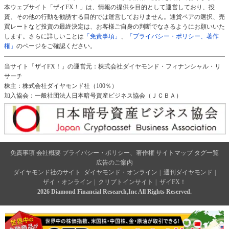
本ウェブサイト「ザイFX！」は、情報の提供を目的として運営しており、投
資、その他の行動を勧誘する目的では運営しておりません。通貨ペアの選択、売
買レートなど投資の最終決定は、お客様ご自身の判断でなさるようにお願いいた
します。さらに詳しいことは
「免責事項」
、
「プライバシー・ポリシー、著作
権」
のページをご確認ください。
当サイト「ザイFX！」の運営元：株式会社ダイヤモンド・フィナンシャル・リ
サーチ
株主：株式会社ダイヤモンド社（100％）
加入協会：一般社団法人日本暗号資産ビジネス協会（ＪＣＢＡ）
免責事項
会社概要
プライバシー・ポリシー、著作権
サイトマップ
タグ一覧
広告のご案内
ダイヤモンド社のサイト
ダイヤモンド・オンライン
|
週刊ダイヤモンド
|
ザイ・オンライン
|
クリプトインサイト
|
ザイFX！
2026 Diamond Financial Research,Inc All Rights Reserved.