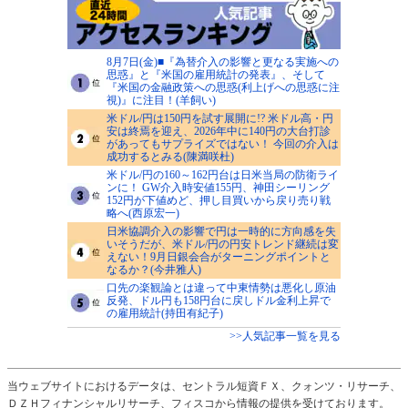
8月7日(金)■『為替介入の影響と更なる実施への
思惑』と『米国の雇用統計の発表』、そして
『米国の金融政策への思惑(利上げへの思惑に注
視)』に注目！(羊飼い)
米ドル/円は150円を試す展開に!? 米ドル高・円
安は終焉を迎え、2026年中に140円の大台打診
があってもサプライズではない！ 今回の介入は
成功するとみる(陳満咲杜)
米ドル/円の160～162円台は日米当局の防衛ライ
ンに！ GW介入時安値155円、神田シーリング
152円が下値めど、押し目買いから戻り売り戦
略へ(西原宏一)
日米協調介入の影響で円は一時的に方向感を失
いそうだが、米ドル/円の円安トレンド継続は変
えない！9月日銀会合がターニングポイントと
なるか？(今井雅人)
口先の楽観論とは違って中東情勢は悪化し原油
反発、ドル円も158円台に戻しドル金利上昇で
の雇用統計(持田有紀子)
>>人気記事一覧を見る
当ウェブサイトにおけるデータは、セントラル短資ＦＸ、クォンツ・リサーチ、
ＤＺＨフィナンシャルリサーチ、フィスコから情報の提供を受けております。