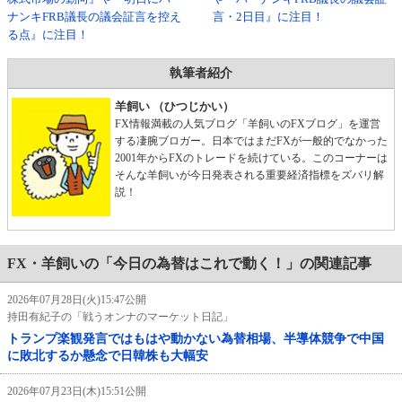
ナンキFRB議長の議会証言を控え
言・2日目』に注目！
る点』に注目！
執筆者紹介
羊飼い （ひつじかい）
FX情報満載の人気ブログ「羊飼いのFXブログ」を運営
する凄腕ブロガー。日本ではまだFXが一般的でなかった
2001年からFXのトレードを続けている。このコーナーは
そんな羊飼いが今日発表される重要経済指標をズバリ解
説！
FX・羊飼いの「今日の為替はこれで動く！」の関連記事
2026年07月28日(火)15:47公開
持田有紀子の「戦うオンナのマーケット日記」
トランプ楽観発言ではもはや動かない為替相場、半導体競争で中国
に敗北するか懸念で日韓株も大幅安
2026年07月23日(木)15:51公開