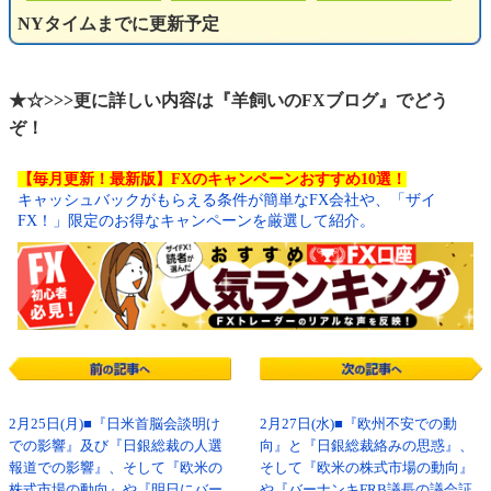
NYタイムまでに更新予定
★☆>>>更に詳しい内容は『羊飼いのFXブログ』でどう
ぞ！
【毎月更新！最新版】FXのキャンペーンおすすめ10選！
キャッシュバックがもらえる条件が簡単なFX会社や、「ザイ
FX！」限定のお得なキャンペーンを厳選して紹介。
2月25日(月)■『日米首脳会談明け
2月27日(水)■『欧州不安での動
での影響』及び『日銀総裁の人選
向』と『日銀総裁絡みの思惑』、
報道での影響』、そして『欧米の
そして『欧米の株式市場の動向』
株式市場の動向』や『明日にバー
や『バーナンキFRB議長の議会証