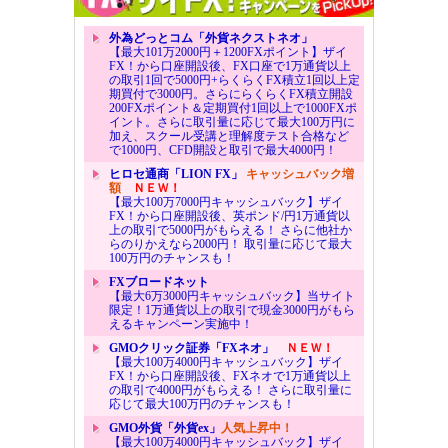
外為どっとコム「外貨ネクストネオ」
【最大101万2000円＋1200FXポイント】ザイ
FX！から口座開設後、FX口座で1万通貨以上
の取引1回で5000円+らくらくFX積立1回以上定
期買付で3000円。さらにらくらくFX積立開設
200FXポイント＆定期買付1回以上で1000FXポ
イント。さらに取引量に応じて最大100万円に
加え、スクール受講と理解度テスト合格など
で1000円、CFD開設と取引で最大4000円！
ヒロセ通商「LION FX」
キャッシュバック増
額
ＮＥＷ！
【最大100万7000円キャッシュバック】ザイ
FX！から口座開設後、英ポンド/円1万通貨以
上の取引で5000円がもらえる！ さらに他社か
らのりかえなら2000円！ 取引量に応じて最大
100万円のチャンスも！
FXブロードネット
【最大6万3000円キャッシュバック】当サイト
限定！1万通貨以上の取引で現金3000円がもら
えるキャンペーン実施中！
GMOクリック証券「FXネオ」
ＮＥＷ！
【最大100万4000円キャッシュバック】ザイ
FX！から口座開設後、FXネオで1万通貨以上
の取引で4000円がもらえる！ さらに取引量に
応じて最大100万円のチャンスも！
GMO外貨「外貨ex」
人気上昇中！
【最大100万4000円キャッシュバック】ザイ