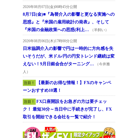
2026年08月07日(金)06時45分公開
8月7日(金)■『為替介入の影響と更なる実施への
思惑』と『米国の雇用統計の発表』、そして
『米国の金融政策への思惑(利上…
（羊飼い）
2026年08月06日(木)17時00分公開
日米協調介入の影響で円は一時的に方向感を失
いそうだが、米ドル/円の円安トレンド継続は変
えない！9月日銀会合がターニング…
（今井雅
人）
【最新のお得な情報！】FXのキャンペ
注目！
ーンおすすめ10選！
FX口座開設をお急ぎの方は要チェッ
注目！
ク！ 最短30分～当日中に手続きが完了し、FX
取引を開始できる会社を一覧で紹介！