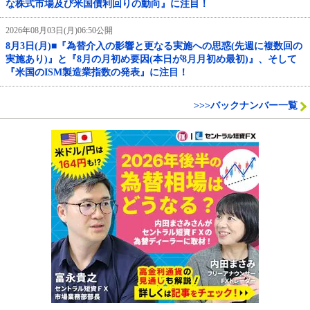
な株式市場及び米国債利回りの動向』に注目！
2026年08月03日(月)06:50公開
8月3日(月)■『為替介入の影響と更なる実施への思惑(先週に複数回の
実施あり)』と『8月の月初め要因(本日が8月月初め最初)』、そして
『米国のISM製造業指数の発表』に注目！
>>>バックナンバー一覧