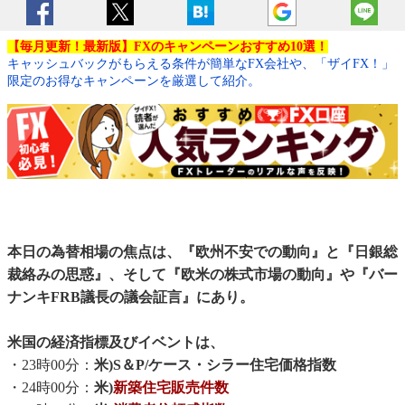
【毎月更新！最新版】FXのキャンペーンおすすめ10選！
キャッシュバックがもらえる条件が簡単なFX会社や、「ザイFX！」
限定のお得なキャンペーンを厳選して紹介。
本日の為替相場の焦点は、『欧州不安での動向』と『日銀総
裁絡みの思惑』、そして『欧米の株式市場の動向』や『バー
ナンキFRB議長の議会証言』にあり。
米国の経済指標及びイベントは、
・23時00分：
米)S＆P/ケース・シラー住宅価格指数
・24時00分：
米)
新築住宅販売件数