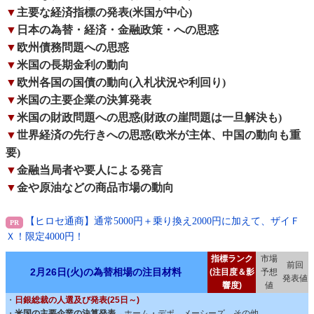
▼
主要な経済指標の発表(米国が中心)
▼
日本の為替・経済・金融政策・への思惑
▼
欧州債務問題への思惑
▼
米国の長期金利の動向
▼
欧州各国の国債の動向(入札状況や利回り)
▼
米国の主要企業の決算発表
▼
米国の財政問題への思惑(財政の崖問題は一旦解決も)
▼
世界経済の先行きへの思惑(欧米が主体、中国の動向も重
要)
▼
金融当局者や要人による発言
▼
金や原油などの商品市場の動向
【ヒロセ通商】通常5000円＋乗り換え2000円に加えて、ザイＦ
Ｘ！限定4000円！
指標ランク
市場
前回
2月26日(火)の為替相場の注目材料
(注目度＆影
予想
発表値
響度)
値
・
日銀総裁の人選及び発表(25日～)
・
米国の主要企業の決算発表→
ホーム・デポ、メーシーズ、その他