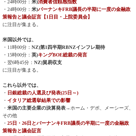
・24時00分：
米)
消費者信頼感指数
・24時00分：
米)
バーナンキFRB議長の半期に一度の金融政
策報告と議会証言【1日目・上院委員会】
に注目が集まる。
米国以外では、
・11時00分：
NZ)第1四半期RBNZインフレ期待
・15時00分：
英)
キングBOE総裁の発言
・翌6時45分：
NZ)貿易収支
に注目が集まる。
これら以外では、
・
日銀総裁の人選及び発表(25日～)
・
イタリア総選挙結果での影響
・
米国の主要企業の決算発表→
ホーム・デポ、メーシーズ、
その他
・
25日・26日とバーナンキFRB議長の半期に一度の金融政
策報告と議会証言