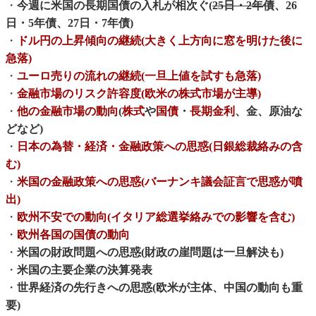
・
今週に米国の長期国債の入札が相次ぐ(
25日・2年債
、26
日・5年債、27日・7年債)
・
ドル円の上昇傾向の継続(大きく上方向に窓を明けた後に
急落)
・
ユーロ売りの流れの継続(一旦上値を試すも急落)
・
金融市場のリスク許容度(欧米の株式市場が主導)
・
他の金融市場の動向
(
株式
や
国債
・
長期金利
、金、原油な
どなど)
・
日本の為替・経済・金融政策への思惑(日銀総裁絡みの含
む)
・
米国の金融政策への思惑(バーナンキ議会証言で思惑が噴
出)
・
欧州不安での動向(イタリア総選挙絡みでの影響を含む)
・
欧州各国の国債の動向
・
米国の財政問題への思惑(財政の崖問題は一旦解決も)
・
米国の主要企業の決算発表
・
世界経済の先行きへの思惑(欧米が主体、中国の動向も重
要)