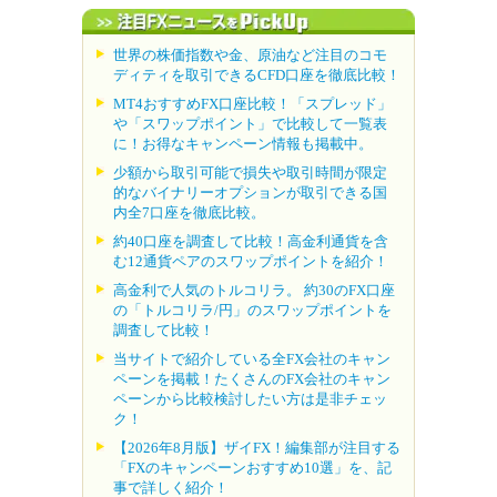
世界の株価指数や金、原油など注目のコモ
ディティを取引できるCFD口座を徹底比較！
MT4おすすめFX口座比較！「スプレッド」
や「スワップポイント」で比較して一覧表
に！お得なキャンペーン情報も掲載中。
少額から取引可能で損失や取引時間が限定
的なバイナリーオプションが取引できる国
内全7口座を徹底比較。
約40口座を調査して比較！高金利通貨を含
む12通貨ペアのスワップポイントを紹介！
高金利で人気のトルコリラ。 約30のFX口座
の「トルコリラ/円」のスワップポイントを
調査して比較！
当サイトで紹介している全FX会社のキャン
ペーンを掲載！たくさんのFX会社のキャン
ペーンから比較検討したい方は是非チェッ
ク！
【2026年8月版】ザイFX！編集部が注目する
「FXのキャンペーンおすすめ10選」を、記
事で詳しく紹介！