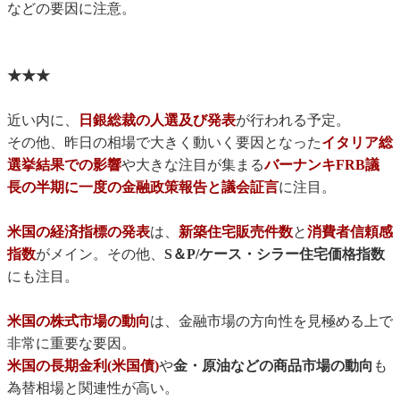
などの要因に注意。
★★★
近い内に、
日銀総裁の人選及び発表
が行われる予定。
その他、昨日の相場で大きく動いく要因となった
イタリア総
選挙結果での影響
や大きな注目が集まる
バーナンキFRB議
長の半期に一度の金融政策報告と議会証言
に注目。
米国の経済指標の発表
は、
新築住宅販売件数
と
消費者信頼感
指数
がメイン。その他、
S＆P/ケース・シラー住宅価格指数
にも注目。
米国の株式市場の動向
は、金融市場の方向性を見極める上で
非常に重要な要因。
米国の長期金利(米国債)
や
金・原油などの商品市場の動向
も
為替相場と関連性が高い。