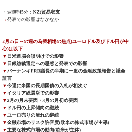
・翌6時45分：
NZ)貿易収支
→
発表での影響はなかなか
2月25日～の週の為替相場の焦点(ユーロドル及びドル円が中
心)は以下
▼
日米首脳会談明けでの影響
▼
日銀総裁選定への思惑と発表での影響
▼
バーナンキFRB議長の半期に一度の金融政策報告と議会
証言
▼
今週に米国の長期国債の入札が相次ぐ
▼
イタリア総選挙での影響
▼
2月の月末要因・3月の月初め要因
▼
ドル円の上昇傾向の継続
▼
ユーロ売りの流れの継続
▼
金融市場のリスク許容度(欧米の株式市場が主導)
▼
主要な株式市場の動向(欧米が主体)