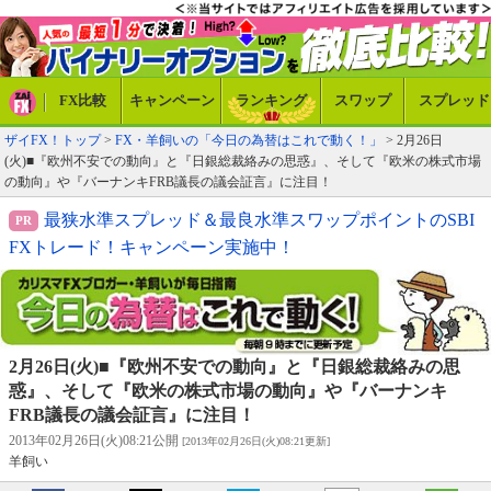
FX比較
キャンペーン
ランキング
スワップ
スプレッド
ザイFX！トップ
>
FX・羊飼いの「今日の為替はこれで動く！」
> 2月26日
(火)■『欧州不安での動向』と『日銀総裁絡みの思惑』、そして『欧米の株式市場
の動向』や『バーナンキFRB議長の議会証言』に注目！
最狭水準スプレッド＆最良水準スワップポイントのSBI
FXトレード！キャンペーン実施中！
2月26日(火)■『欧州不安での動向』と『日銀総裁絡みの思
惑』、そして『欧米の株式市場の動向』や『バーナンキ
FRB議長の議会証言』に注目！
2013年02月26日(火)08:21公開
[2013年02月26日(火)08:21更新]
羊飼い