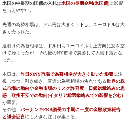
米国の中長期の国債の入札
は
米国の長期金利(米国債)
に影響
を与えやすい。
先週の為替相場は、ドル円は大きく上下し、ユーロドルは大
きく売られた。
週明けの為替相場は、ドル円もユーロドルも上方向に窓を空
けて始まったが、その後のNY市場で急落して大幅下落とな
った。
本日は、
昨日のNY市場で為替相場が大きく動いた影響
に注
視しつつ、引き続き、直近の為替相場の焦点である
世界の株
式市場の動向
や
金融市場のリスク許容度
、
日銀総裁絡みの思
惑
、
欧州不安での動向(イタリア総選挙絡みでの影響を含む)
が重要。
その他、
バーナンキFRB議長の半期に一度の金融政策報告
と議会証言
にも大きな注目が集まる。