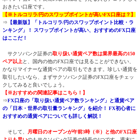
おきたい口座です。
【※トルコリラ/円のスワップポイントが高いFX口座は？】
⇒
【最新版】「トルコリラ/円のスワップポイント比較・ラ
ンキング」！ スワップポイントが高い、おすすめのFX口座
はここだ！
サクソバンク証券の
取り扱い通貨ペア数は業界最高の150
ペア以上
と、国内の他のFX口座では見ることができない、
かなりマイナーな通貨ペアの取引もできます。珍しい通貨を
取引したいなら、まずサクソバンク証券のFX口座をチェッ
クしてみると良いでしょう。
【※おすすめの関連記事はこちら！】
⇒
FX口座の「取り扱い通貨ペア数ランキング」と通貨ペア
の「日本・世界の取引量ランキング」を紹介！ FX初心者に
おすすめの通貨ペアについても詳しく解説！
そして、
月曜日のオープンが午前3時（※）と他のFX口座
よりも早い
のもサクソバンク証券の特長の1つです。週末に