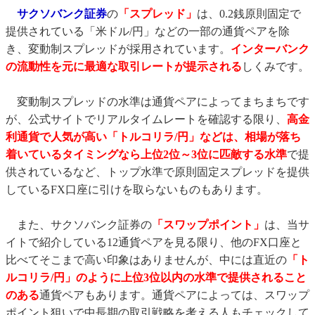
サクソバンク証券
の
「スプレッド」
は、0.2銭原則固定で
提供されている「米ドル/円」などの一部の通貨ペアを除
き、変動制スプレッドが採用されています。
インターバンク
の流動性を元に最適な取引レートが提示される
しくみです。
変動制スプレッドの水準は通貨ペアによってまちまちです
が、公式サイトでリアルタイムレートを確認する限り、
高金
利通貨で人気が高い「トルコリラ/円」などは、相場が落ち
着いているタイミングなら上位2位～3位に匹敵する水準
で提
供されているなど、トップ水準で原則固定スプレッドを提供
しているFX口座に引けを取らないものもあります。
また、サクソバンク証券の
「スワップポイント」
は、当サ
イトで紹介している12通貨ペアを見る限り、他のFX口座と
比べてそこまで高い印象はありませんが、中には直近の
「ト
ルコリラ/円」のように上位3位以内の水準で提供されること
のある
通貨ペアもあります。通貨ペアによっては、スワップ
ポイント狙いで中長期の取引戦略を考える人もチェックして