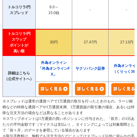
トルコリラ/円
6.0～
-
-
スプレッド
15.0銭
トルコリラ/円
スワップ
30円
27.47円
27.13円
ポイントが
高い順
外為オンライン
外為オンライ
「外為オンラインF
サクソバンク証券
（くりっく36
詳細はこちら
X」
（公式サイトへ）
※スプレッドは通常の通貨ペアで1万通貨の取引を行ったときのもの。ラージ銘
柄などの特殊な通貨ペアや1万通貨未満、1万通貨超の取引量の場合、あるいは特
殊な注文方法の場合などは異なることがあります
※スワップポイントは1万通貨の買いポジションに付与された、「前月」の1日あ
たりの平均金額です（マイナスは支払い）。タイミングによっては対象期間とし
て「前々月」のデータを参照している場合があります
※取引手数料は、無料でも注文方法などによってはスプレッド以外に何らかの手