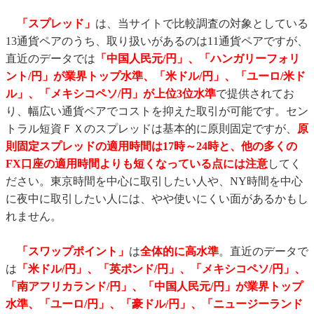
「スプレッド」
は、当サイトで比較調査の対象としている
13通貨ペアのうち、取り扱いがあるのは11通貨ペアですが、
直近のデータでは
「中国人民元/円」、「ハンガリーフォリ
ント/円」が業界トップ水準、「米ドル/円」、「ユーロ/米ド
ル」、「メキシコペソ/円」
が上位3位水準
で提供されてお
り、幅広い通貨ペアでコストを抑えた取引が可能です。セン
トラル短資ＦＸのスプレッドは基本的に原則固定ですが、
原
則固定スプレッドの適用時間は17時～24時と、他の多くの
FX口座の適用時間よりも短くなっている点には注意
してく
ださい。東京時間を中心に取引したい人や、NY時間を中心
に夜中に取引したい人には、やや使いにくい面があるかもし
れません。
「スワップポイント」
は
全体的に高水準
。直近のデータで
は
「米ドル/円」、「英ポンド/円」、
「メキシコペソ/円」、
「南アフリカランド/円」、「中国人民元/円」が業界トップ
水準、「ユーロ/円」、「豪ドル/円」、「ニュージーランド