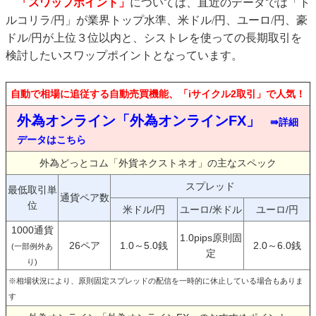
「スワップポイント」
については、直近のデータでは「ト
ルコリラ/円」が業界トップ水準、米ドル/円、ユーロ/円、豪
ドル/円が上位３位以内と、シストレを使っての長期取引を
検討したいスワップポイントとなっています。
自動で相場に追従する自動売買機能、「iサイクル2取引」で人気！
外為オンライン「外為オンラインFX」
⇛詳細
データはこちら
外為どっとコム「外貨ネクストネオ」の主なスペック
スプレッド
最低取引単
通貨ペア数
位
米ドル/円
ユーロ/米ドル
ユーロ/円
1000通貨
1.0pips原則固
26ペア
1.0～5.0銭
2.0～6.0銭
(一部例外あ
定
り)
※相場状況により、原則固定スプレッドの配信を一時的に休止している場合もありま
す