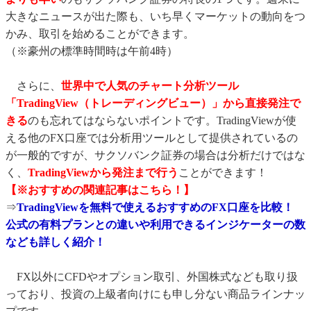
大きなニュースが出た際も、いち早くマーケットの動向をつ
かみ、取引を始めることができます。
（※豪州の標準時間時は午前4時）
さらに、
世界中で人気のチャート分析ツール
「TradingView（トレーディングビュー）」から直接発注で
きる
のも忘れてはならないポイントです。TradingViewが使
える他のFX口座では分析用ツールとして提供されているの
が一般的ですが、サクソバンク証券の場合は分析だけではな
く、
TradingViewから発注まで行う
ことができます！
【※おすすめの関連記事はこちら！】
⇒
TradingViewを無料で使えるおすすめのFX口座を比較！
公式の有料プランとの違いや利用できるインジケーターの数
なども詳しく紹介！
FX以外にCFDやオプション取引、外国株式なども取り扱
っており、投資の上級者向けにも申し分ない商品ラインナッ