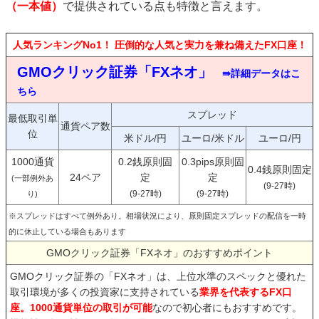
（一本値）
で提供されている点も特徴と言えます。
人気ランキングNo1！ 圧倒的な人気と実力を兼ね備えたFX口座！
GMOクリック証券「FXネオ」
⇛詳細データはこ
ちら
スプレッド
最低取引単
通貨ペア数
位
米ドル/円
ユーロ/米ドル
ユーロ/円
1000通貨
0.2銭原則固
0.3pips原則固
0.4銭原則固定
24ペア
定
定
(一部例外あ
(9-27時)
(9-27時)
(9-27時)
り)
※スプレッドはすべて例外あり。相場状況により、原則固定スプレッドの配信を一時
的に休止している場合もあります
GMOクリック証券「FXネオ」のおすすめポイント
GMOクリック証券の「FXネオ」は、上位水準のスペックと優れた
取引環境が多くの投資家に支持されている
業界を代表するFX口
座。1000通貨単位の取引が可能
なので初心者にもおすすめです。