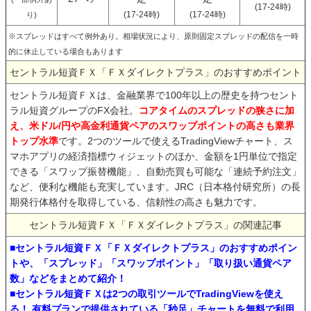
(17-24時)
(17-24時)
(17-24時)
り)
※スプレッドはすべて例外あり。相場状況により、原則固定スプレッドの配信を一時
的に休止している場合もあります
セントラル短資ＦＸ「ＦＸダイレクトプラス」のおすすめポイント
セントラル短資ＦＸは、金融業界で100年以上の歴史を持つセント
ラル短資グループのFX会社。
コアタイムのスプレッドの狭さに加
え、米ドル/円や高金利通貨ペアのスワップポイントの高さも業界
トップ水準
です。2つのツールで使えるTradingViewチャート、ス
マホアプリの経済指標ウィジェットのほか、金額を1円単位で指定
できる「スワップ振替機能」、自動売買も可能な「連続予約注文」
など、便利な機能も充実しています。JRC（日本格付研究所）の長
期発行体格付を取得している、信頼性の高さも魅力です。
セントラル短資ＦＸ「ＦＸダイレクトプラス」の関連記事
■セントラル短資ＦＸ「ＦＸダイレクトプラス」のおすすめポイン
トや、「スプレッド」「スワップポイント」「取り扱い通貨ペア
数」などをまとめて紹介！
■セントラル短資ＦＸは2つの取引ツールでTradingViewを使え
る！ 有料プランで提供されている「秒足」チャートを無料で利用