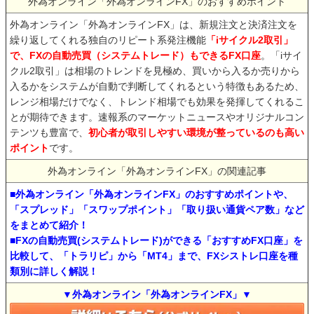
外為オンライン「外為オンラインFX」のおすすめポイント
外為オンライン「外為オンラインFX」は、新規注文と決済注文を
繰り返してくれる独自のリピート系発注機能
「iサイクル2取引」
で、FXの自動売買（システムトレード）もできるFX口座
。「iサイ
クル2取引」は相場のトレンドを見極め、買いから入るか売りから
入るかをシステムが自動で判断してくれるという特徴もあるため、
レンジ相場だけでなく、トレンド相場でも効果を発揮してくれるこ
とが期待できます。速報系のマーケットニュースやオリジナルコン
テンツも豊富で、
初心者が取引しやすい環境が整っているのも高い
ポイント
です。
外為オンライン「外為オンラインFX」の関連記事
■外為オンライン「外為オンラインFX」のおすすめポイントや、
「スプレッド」「スワップポイント」「取り扱い通貨ペア数」など
をまとめて紹介！
■FXの自動売買(システムトレード)ができる「おすすめFX口座」を
比較して、「トラリピ」から「MT4」まで、FXシストレ口座を種
類別に詳しく解説！
▼外為オンライン「外為オンラインFX」▼