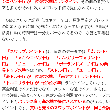
シコペソ/円」が
上位3位水準にランクイン、
その他の通貨ペ
アも多くがそれに次ぐスプレッド値で提供されています。
GMOクリック証券「FXネオ」では、原則固定スプレッド
の対象となる時間帯が9時～27時となっていますが、相場が
活発に動く時間帯は十分カバーされてるので、さほど影響は
ないでしょう。
「スワップポイント」
は、最新のデータでは
「英ポンド/
円」、「メキシコペソ/円」、「ハンガリーフォリント/
円」、「チェココルナ/円」、「ポーランドズロチ/円」の業
界トップ水準
をはじめ、
「米ドル/円」、「ユーロ/円」、
「豪ドル/円」が上位2位水準
、「南アフリカランド/円」、
「トルコリラ/円」
が上位3位水準
にランクインしています。
高金利通貨ペアだけでなく、メジャーな通貨ペア、さらに、
昨今注目が高まっている東欧の高金利通貨ペアのスワップポ
イントも
バランス良く高水準で提供されている
のがうれしい
ポイントです。
買いと売りのスワップポイントが、同じ金額