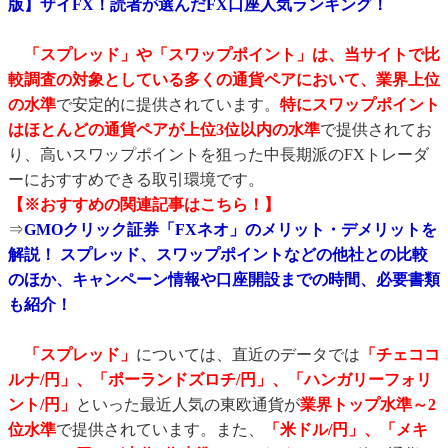
版】ザイFX！読者が選んだFX口座人気ランキング！
「スプレッド」や「スワップポイント」は、当サイトで比
較調査の対象としている多くの通貨ペアにおいて、業界上位
の水準
で安定的に提供されています。
特にスワップポイント
はほとんどの通貨ペアが上位3位以内の水準
で提供されてお
り、高いスワップポイントを狙った中長期派のFXトレーダ
ーにおすすめできる取引環境です。
【※おすすめの関連記事はこちら！】
⇒
GMOクリック証券「FXネオ」のメリット・デメリットを
解説！ スプレッド、スワップポイントなどの他社との比較
のほか、キャンペーン情報や口座開設までの時間、必要書類
も紹介！
「スプレッド」
については、直近のデータでは
「チェココ
ルナ/円」、「ポーランドズロチ/円」、「ハンガリーフォリ
ント/円」
といった最近人気の東欧通貨が
業界トップ水準～2
位水準
で提供されています。また、
「米ドル/円」、「メキ