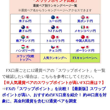
「スワップポイント比較」
通貨ペア別ランキングページ一覧
※通貨ペア名からランキングページへアクセスできます
米ドル/円
ユーロ/円
英ポンド/円
豪ドル/円
NZドル/円
メキシコペソ/円
南アランド/円
トルコリラ/円
中国人民元/円
ハンガリー/円
チェコ/円
ポーランド/円
スワップ比較
人気ランキングへ
FXキャンペーンへ
トップへ
FX口座ごとに12通貨ペアの「スワップポイント」を一覧
で確認したい場合は、こちらを参考にしてください。
【※人気通貨ペアのスワップポイントが高いFX口座は？】
⇒
FXの「スワップポイント」を比較！【最新版】スワップ
ポイントが高い、おすすめのFX口座を紹介！ 約40口座を対
象に、高金利通貨を含む12通貨ペアを調査