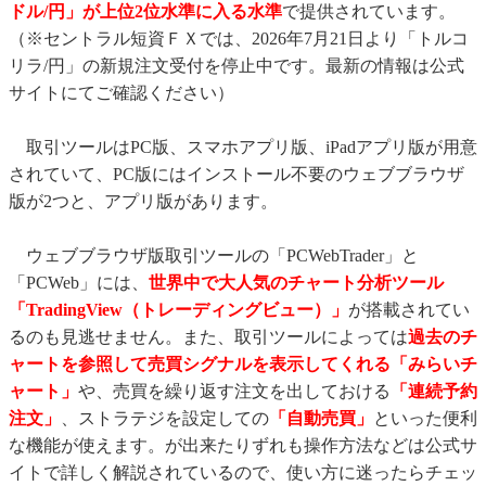
ドル/円」が上位2位水準に入る水準
で提供されています。
（※セントラル短資ＦＸでは、2026年7月21日より「トルコ
リラ/円」の新規注文受付を停止中です。最新の情報は公式
サイトにてご確認ください）
取引ツールはPC版、スマホアプリ版、iPadアプリ版が用意
されていて、PC版にはインストール不要のウェブブラウザ
版が2つと、アプリ版があります。
ウェブブラウザ版取引ツールの「PCWebTrader」と
「PCWeb」には、
世界中で大人気のチャート分析ツール
「TradingView（トレーディングビュー）」
が搭載されてい
るのも見逃せません。また、取引ツールによっては
過去のチ
ャートを参照して売買シグナルを表示してくれる「みらいチ
ャート」
や、売買を繰り返す注文を出しておける
「連続予約
注文」
、ストラテジを設定しての
「自動売買」
といった便利
な機能が使えます。が出来たりずれも操作方法などは公式サ
イトで詳しく解説されているので、使い方に迷ったらチェッ