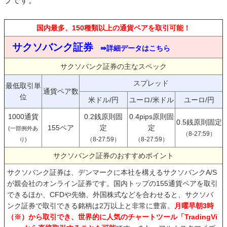
プです。
国内最多、150種類以上の通貨ペアを取引可能！
サクソバンク証券
⇛詳細データはこちら
サクソバンク証券の主なスペック
スプレッド
最低取引単
通貨ペア数
位
米ドル/円
ユーロ/米ドル
ユーロ/円
1000通貨
0.2銭原則固
0.4pips原則固
0.5銭原則固定
155ペア
定
定
(一部例外あ
（8-27:59）
（8-27:59）
（8-27:59）
り)
サクソバンク証券のおすすめポイント
サクソバンク証券は、デンマークに本社を構えるサクソバンクA/S
が親会社のオンライン証券です。国内トップの155通貨ペアを取引
できるほか、CFDや先物、外国株式などを合わせると、サクソバ
ンク証券で取引できる銘柄は2万以上と非常に豊富。
月曜早朝3時
（※）から取引でき、世界的に人気のチャートツール「TradingVi