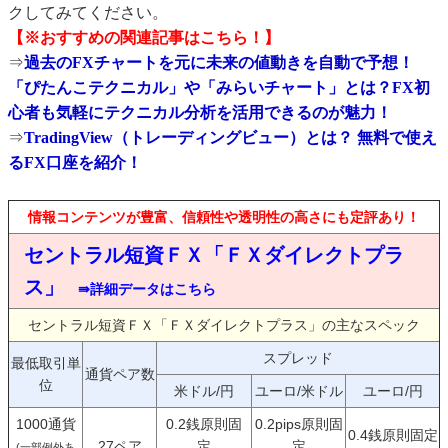
クしてみてください。
【※おすすめの関連記事はこちら！】
⇒
過去のFXチャートを元に未来の値動きを自動で予想！
「ぴたんこテクニカル」や「みらいチャート」とは？FX初
心者も気軽にテクニカル分析を活用できるのが魅力！
⇒
TradingView（トレーディングビュー）とは？ 無料で使え
るFX口座を紹介！
情報コンテンツが豊富、信頼性や透明性の高さにも定評あり！
セントラル短資ＦＸ「ＦＸダイレクトプラ
ス」
⇛詳細データはこちら
セントラル短資ＦＸ「ＦＸダイレクトプラス」の主なスペック
スプレッド
最低取引単
通貨ペア数
位
米ドル/円
ユーロ/米ドル
ユーロ/円
1000通貨
0.2銭原則固
0.2pips原則固
0.4銭原則固定
27ペア
定
定
(一部例外あ