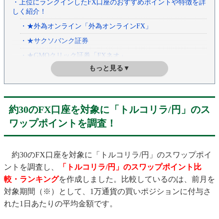
・上位にランクインしたFX口座のおすすめポイントや特徴を詳
しく紹介！
・★外為オンライン「外為オンラインFX」
・★サクソバンク証券
・★GMOクリック証券「FXネオ」
もっと見る▼
・★セントラル短資ＦＸ「ＦＸダイレクトプラス」
・「年間スワップポイントランキング」で、1年間に付与され
たスワップポイントを確認！
約30のFX口座を対象に「トルコリラ/円」のス
ワップポイントを調査！
約30のFX口座を対象に「トルコリラ/円」のスワップポイ
ントを調査し、
「トルコリラ/円」のスワップポイント比
較・ランキング
を作成しました。比較しているのは、前月を
対象期間（※）として、1万通貨の買いポジションに付与さ
れた1日あたりの平均金額です。