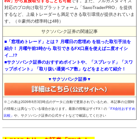
ew」から直接取引することも可能
です。また、フルカスタマイズ
対応のプロ向け取引プラットフォーム「SaxoTraderPRO」を提供
するなど、上級トレーダーも満足できる取引環境が提供されていま
す。（※豪州の標準時は4時）
サクソバンク証券の関連記事
■「窓埋めトレード」とは？ 月曜日の窓埋め を狙った取引手法を
紹介！ 月曜午前3時から 取引できるFX口座を使えばニ度オイシ
イ…!?
■サクソバンク証券のおすすめポイントや、「スプレッド」「スワ
ップポイント」「取り扱い通貨ペア数」などをまとめて紹介！
▼サクソバンク証券▼
※この表は2026年8月3日時点のデータに自動で更新されているため、本記事の公開時
の情報とは異なっている場合があります。最新の情報はザイFX！の
「FX会社おすすめ
比較」
や、サクソバンク証券の公式サイトなどで確認してください