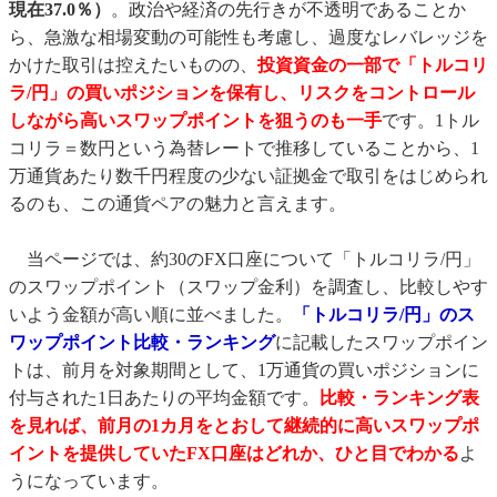
現在37.0％）
。政治や経済の先行きが不透明であることか
ら、急激な相場変動の可能性も考慮し、過度なレバレッジを
かけた取引は控えたいものの、
投資資金の一部で「トルコリ
ラ/円」の買いポジションを保有し、リスクをコントロール
しながら高いスワップポイントを狙うのも一手
です。1トル
コリラ＝数円という為替レートで推移していることから、1
万通貨あたり数千円程度の少ない証拠金で取引をはじめられ
るのも、この通貨ペアの魅力と言えます。
当ページでは、約30のFX口座について「トルコリラ/円」
のスワップポイント（スワップ金利）を調査し、比較しやす
いよう金額が高い順に並べました。
「トルコリラ/円」のス
ワップポイント比較・ランキング
に記載したスワップポイン
トは、前月を対象期間として、1万通貨の買いポジションに
付与された1日あたりの平均金額です。
比較・ランキング表
を見れば、前月の1カ月をとおして継続的に高いスワップポ
イントを提供していたFX口座はどれか、ひと目でわかる
よ
うになっています。