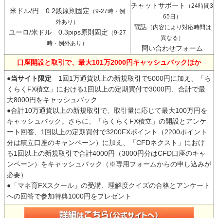
チャットサポート
（24時間3
米ドル/円 0.2銭原則固定
（9-27時・例
65日）
外あり）
電話
（内容により対応時間は
ユーロ/米ドル 0.3pips原則固定
（9-27
異なる）
時・例外あり）
問い合わせフォーム
口座開設と取引で、最大101万2000円キャッシュバックほか
●
当サイト限定
1回1万通貨以上の新規取引で5000円に加え、「ら
くらくFX積立」における1回以上の定期買付で3000円、合計で最
大8000円をキャッシュバック
●合計10万通貨以上の新規取引で、取引量に応じて最大100万円を
キャッシュバック。さらに、「らくらくFX積立」の開設とアンケ
ート回答、1回以上の定期買付で3200FXポイント（2200ポイント
分は積立口座のキャンペーン）に加え、「CFDネクスト」におけ
る1回以上の新規取引で合計4000円（3000円分はCFD口座のキャ
ンペーン）をキャッシュバック（※専用フォームからの申し込みが
必要）
●「マネ育FXスクール」の受講、理解度クイズの合格とアンケート
への回答で参加特典1000円をプレゼント