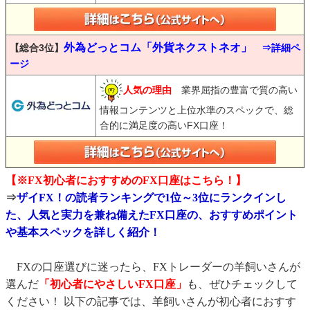
外為どっとコム「外貨ネクストネオ」
【総合3位】
⇒詳細ペ
ージ
人気の理由
業界屈指の豊富で質の高い
情報コンテンツと上位水準のスペックで、総
合的に満足度の高いFX口座！
【※FX初心者におすすめのFX口座はこちら！】
⇒
ザイFX！の読者ランキングで1位～3位にランクインし
た、人気と実力を兼ね備えたFX口座の、おすすめポイント
や基本スペックを詳しく紹介！
FXの口座選びに迷ったら、FXトレーダーの羊飼いさんが
選んだ
「初心者にやさしいFX口座」
も、ぜひチェックして
ください！ 以下の記事では、羊飼いさんが初心者におすす