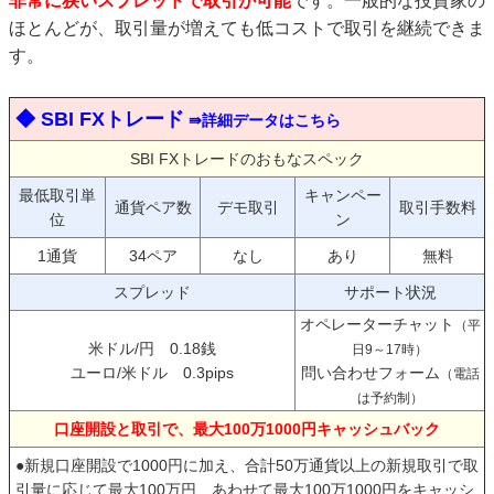
非常に狭いスプレッドで取引が可能
です。一般的な投資家の
ほとんどが、取引量が増えても低コストで取引を継続できま
す。
◆ SBI FXトレード
⇛詳細データはこちら
SBI FXトレードのおもなスペック
最低取引単
キャンペー
通貨ペア数
デモ取引
取引手数料
位
ン
1通貨
34ペア
なし
あり
無料
スプレッド
サポート状況
オペレーターチャット
（平
米ドル/円 0.18銭
日9～17時）
ユーロ/米ドル 0.3pips
問い合わせフォーム
（電話
は予約制）
口座開設と取引で、最大100万1000円キャッシュバック
●新規口座開設で1000円に加え、合計50万通貨以上の新規取引で取
引量に応じて最大100万円、あわせて最大100万1000円をキャッシ