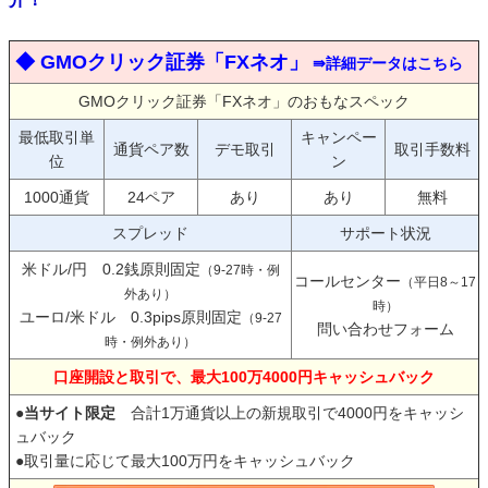
◆ GMOクリック証券「FXネオ」
⇛詳細データはこちら
GMOクリック証券「FXネオ」のおもなスペック
最低取引単
キャンペー
通貨ペア数
デモ取引
取引手数料
位
ン
1000通貨
24ペア
あり
あり
無料
スプレッド
サポート状況
米ドル/円 0.2銭原則固定
（9-27時・例
コールセンター
（平日8～17
外あり）
時）
ユーロ/米ドル 0.3pips原則固定
（9-27
問い合わせフォーム
時・例外あり）
口座開設と取引で、最大100万4000円キャッシュバック
●
当サイト限定
合計1万通貨以上の新規取引で4000円をキャッシ
ュバック
●取引量に応じて最大100万円をキャッシュバック