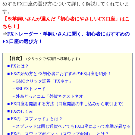
めするFX口座の選び方について詳しく解説してくれていま
す。
【※羊飼いさんが選んだ「初心者にやさしいFX口座」はこ
ちら！】
⇒
FXトレーダー・羊飼いさんに聞く、初心者におすすめの
FX口座の選び方！
【目次】
（クリックで各項目へ移動します）
■ FXとは？
■ FXの始め方とFX初心者におすすめのFX口座を紹介！
－GMOクリック証券「FXネオ」
－SBI FXトレード
－
外為どっとコム「外貨ネクストネオ」
■ FX口座を開設する方法（口座開設の申し込みから取引まで）
■ FXのしくみ
■ FXの「スプレッド」とは？
－スプレッドは同じ通貨ペアでもFX口座によって水準が異なる
■ FXの「スワップポイント（スワップ金利）」とは？