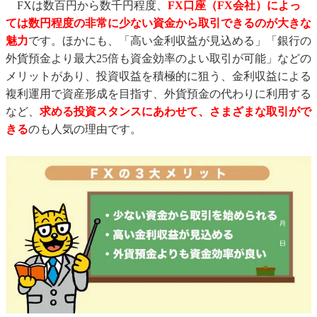
FXは数百円から数千円程度、
FX口座（FX会社）によっ
■ FXの取引で利益が出たら税金はどうなる？
ては数円程度の非常に少ない資金から取引できるのが大きな
■ 覚えておきたいFXの「リスクと対処方法」
魅力
です。ほかにも、「高い金利収益が見込める」「銀行の
－ロスカット
外貨預金より最大25倍も資金効率のよい取引が可能」などの
－追証（追加証拠金制度）
メリットがあり、投資収益を積極的に狙う、金利収益による
－信託保全
複利運用で資産形成を目指す、外貨預金の代わりに利用する
■ FX初心者のための基礎知識入門 目次（←さらに詳しく学びたい
など、
求める投資スタンスにあわせて、さまざまな取引がで
方はこちら！）
きる
のも人気の理由です。