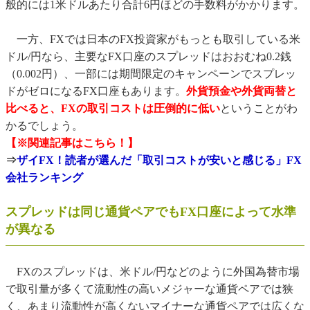
般的には1米ドルあたり合計6円ほどの手数料がかかります。
一方、FXでは日本のFX投資家がもっとも取引している米
ドル/円なら、主要なFX口座のスプレッドはおおむね0.2銭
（0.002円）、一部には期間限定のキャンペーンでスプレッ
ドがゼロになるFX口座もあります。
外貨預金や外貨両替と
比べると、FXの取引コストは圧倒的に低い
ということがわ
かるでしょう。
【※関連記事はこちら！】
⇒
ザイFX！読者が選んだ「取引コストが安いと感じる」FX
会社ランキング
スプレッドは同じ通貨ペアでもFX口座によって水準
が異なる
FXのスプレッドは、米ドル/円などのように外国為替市場
で取引量が多くて流動性の高いメジャーな通貨ペアでは狭
く、あまり流動性が高くないマイナーな通貨ペアでは広くな