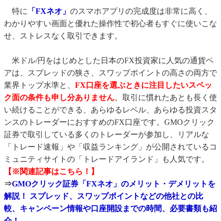
特に
「FXネオ」
のスマホアプリの完成度は非常に高く、
わかりやすい画面と優れた操作性で初心者もすぐに使いこな
せ、ストレスなく取引できます。
米ドル/円をはじめとした日本のFX投資家に人気の通貨ペ
アは、スプレッドの狭さ、スワップポイントの高さの両方で
業界トップ水準と、
FX口座を選ぶときに注目したいスペッ
ク面の条件も申し分ありません
。取引に慣れたあとも長く使
い続けることができる、あらゆるレベル、あらゆる投資スタ
ンスのトレーダーにおすすめのFX口座です。GMOクリック
証券で取引している多くのトレーダーが参加し、リアルな
「トレード速報」や「収益ランキング」が公開されているコ
ミュニティサイトの「トレードアイランド」も人気です。
【※関連記事はこちら！】
⇒
GMOクリック証券「FXネオ」のメリット・デメリットを
解説！ スプレッド、スワップポイントなどの他社との比
較、キャンペーン情報や口座開設までの時間、必要書類も紹
介！