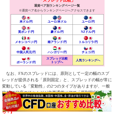
「スプレッド比較」
通貨ペア別ランキングページ一覧
※通貨ペア名からランキングページへアクセスできます
米ドル/円
ユーロ/米ドル
ユーロ/円
英ポンド/円
豪ドル/円
NZドル/円
メキシコペソ/円
南アランド/円
トルコリラ/円
中国人民元/円
ハンガリー/円
チェコ/円
スプレッド比較
人気ランキングへ
トップへ
ポーランド/円
なお、FXのスプレッドには、原則として一定の幅のスプ
レッドが提供される「原則固定」と、スプレッドの幅が常に
変動している「変動性」の2つのタイプがありますが、一般
的なFX口座のほとんどが主要通貨ペアで「原則固定」を採
用しています。
【※「スプレッド」についてさらに詳しく知りたい方はこち
ら！】