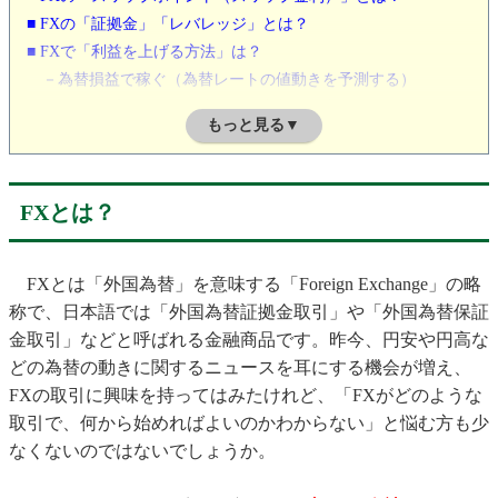
■ FXの「証拠金」「レバレッジ」とは？
■ FXで「利益を上げる方法」は？
－為替損益で稼ぐ（為替レートの値動きを予測する）
－スワップポイントで稼ぐ（金利収益で利益を狙う）
もっと見る▼
■ FXの取引で使う「注文」の種類は？
－成行注文（なりゆきちゅうもん）
－指値注文（さしねちゅうもん）
FXとは？
－逆指値注文（ぎゃくさしねちゅうもん）
－複数の注文を組み合わせた注文方法
■ FXの「取引スタイル」別のおすすめ口座を紹介！
FXとは「外国為替」を意味する「Foreign Exchange」の略
－FXの代表的な4つのトレードスタイル
称で、日本語では「外国為替証拠金取引」や「外国為替保証
－初心者におすすめの取引スタイルは？
金取引」などと呼ばれる金融商品です。昨今、円安や円高な
■ 初心者におすすめの通貨ペアは？
どの為替の動きに関するニュースを耳にする機会が増え、
■ 「FXの取引時間」は何時から何時まで？
FXの取引に興味を持ってはみたけれど、「FXがどのような
■ FXに必要な資金はいくら？
取引で、何から始めればよいのかわからない」と悩む方も少
■ FXの取引はスマホからが主流。FXのスマホアプリが人気の理由
なくないのではないでしょうか。
は？
■ FXと株取引の違いは？