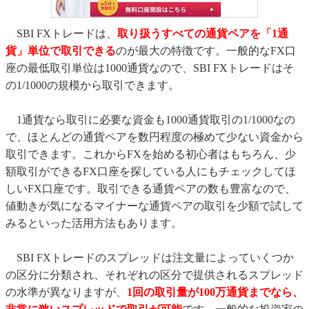
SBI FXトレードは、
取り扱うすべての通貨ペアを「1通
貨」単位で取引できる
のが最大の特徴です。一般的なFX口
座の最低取引単位は1000通貨なので、SBI FXトレードはそ
の1/1000の規模から取引できます。
1通貨なら取引に必要な資金も1000通貨取引の1/1000なの
で、ほとんどの通貨ペアを数円程度の極めて少ない資金から
取引できます。これからFXを始める初心者はもちろん、少
額取引ができるFX口座を探している人にもチェックしてほ
しいFX口座です。取引できる通貨ペアの数も豊富なので、
値動きが気になるマイナーな通貨ペアの取引を少額で試して
みるといった活用方法もあります。
SBI FXトレードのスプレッドは注文量によっていくつか
の区分に分類され、それぞれの区分で提供されるスプレッド
の水準が異なりますが、
1回の取引量が100万通貨までなら、