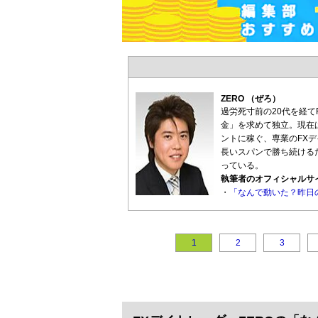
ZERO （ぜろ）
過労死寸前の20代を経て
金」を求めて独立。現在
ントに稼ぐ、専業のFX
長いスパンで勝ち続ける
っている。
執筆者のオフィシャルサ
・
「なんで動いた？昨日の
1
2
3