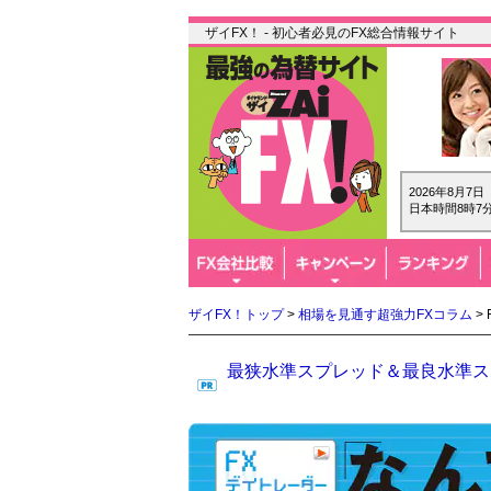
ザイFX！ - 初心者必見のFX総合情報サイト
2026年8月7
日本時間8時7分
ザイFX！トップ
>
相場を見通す超強力FXコラム
>
最狭水準スプレッド＆最良水準スワ