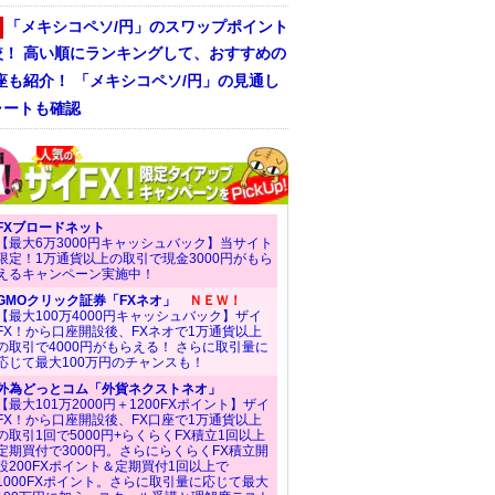
「メキシコペソ/円」のスワップポイント
較！ 高い順にランキングして、おすすめの
座も紹介！ 「メキシコペソ/円」の見通し
ャートも確認
FXブロードネット
【最大6万3000円キャッシュバック】当サイト
限定！1万通貨以上の取引で現金3000円がもら
えるキャンペーン実施中！
GMOクリック証券「FXネオ」
ＮＥＷ！
【最大100万4000円キャッシュバック】ザイ
FX！から口座開設後、FXネオで1万通貨以上
の取引で4000円がもらえる！ さらに取引量に
応じて最大100万円のチャンスも！
外為どっとコム「外貨ネクストネオ」
【最大101万2000円＋1200FXポイント】ザイ
FX！から口座開設後、FX口座で1万通貨以上
の取引1回で5000円+らくらくFX積立1回以上
定期買付で3000円。さらにらくらくFX積立開
設200FXポイント＆定期買付1回以上で
1000FXポイント。さらに取引量に応じて最大