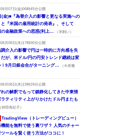
年08月07日(金)06時45分公開
日(金)■『為替介入の影響と更なる実施への
』と『米国の雇用統計の発表』、そして
国の金融政策への思惑(利上…
（羊飼い）
年08月06日(木)17時00分公開
協調介入の影響で円は一時的に方向感を失
うだが、米ドル/円の円安トレンド継続は変
い！9月日銀会合がターニング…
（今井雅
年08月06日(木)15時29分公開
ぞれの解釈でもって鎮静化してきた中東情
ボラティリティ上がりかけたドル円またも
（持田有紀子）
TradingView（トレーディングビュー）
料機能を無料で使う裏ワザ？ 人気のチャー
析ツールを賢く使う方法がココに！