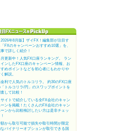
【2026年8月版】ザイFX！編集部が注目す
る「FXのキャンペーンおすすめ10選」を、
記事で詳しく紹介！
毎月更新中！人気FX口座ランキング。 ラン
クインしたFX口座のキャンペーン情報、お
すすめポイントなどを初心者にもわかりや
すく解説。
高金利で人気のトルコリラ。 約30のFX口座
の「トルコリラ/円」のスワップポイントを
調査して比較！
当サイトで紹介している全FX会社のキャン
ペーンを掲載！たくさんのFX会社のキャン
ペーンから比較検討したい方は是非チェッ
ク！
少額から取引可能で損失や取引時間が限定
的なバイナリーオプションが取引できる国