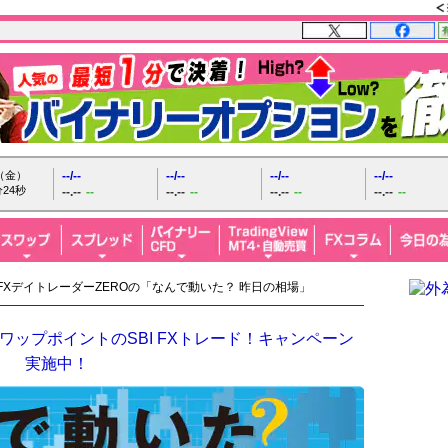
日（金）
--/--
--/--
--/--
--/--
25秒
--.--
--
--.--
--
--.--
--
--.--
--
 FXデイトレーダーZEROの「なんで動いた？ 昨日の相場」
ップポイントのSBI FXトレード！キャンペーン
実施中！