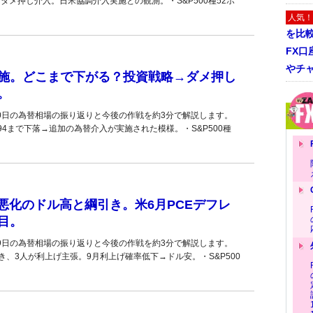
ダメ押し介入。日米協調介入実施との観測。・S&P500種52ポ
人気！
を比
FX口
やチ
施。どこまで下がる？投資戦略→ダメ押し
。
30日の為替相場の振り返りと今後の作戦を約3分で解説します。
94まで下落→追加の為替介入が実施された模様。・S&P500種
悪化のドル高と綱引き。米6月PCEデフレ
目。
29日の為替相場の振り返りと今後の作戦を約3分で解説します。
き、3人が利上げ主張。9月利上げ確率低下→ドル安。・S&P500