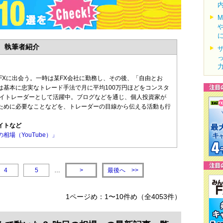
執筆者紹介
FXに出会う。一時は某FX会社に勤務し、その後、「自由とお
は基本に忠実なトレード手法で月に平均100万円ほどをコンスタ
デイトレーダーとして活躍中。ブログなどを通じ、個人投資家が
ために必要なことなどを、トレーダーの目線から伝える活動も行
イトなど
相場（YouTube）」
最後へ
4
5
…
>
>>
1ページめ：1〜10件め（全4053件）