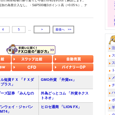
24日の為替相場の振り返りと今後の作戦を約3分で解説します。
の為替介入なし。・S&P500種3ポイント高（+0.05％）、ナ
最後へ
4
5
…
>
>>
ル短資ＦＸ 「ＦＸダ
GMO外貨 「外貨ex」
トプラス」
ーズ証券 「みんなの
外為どっとコム 「外貨ネクス
トネオ」
デンウェイ・ジャパン
ヒロセ通商 「LION FX」
 MT4」