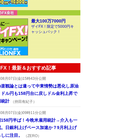
最大100万7000円
ザイFX！限定で5000円キ
ャッシュバック！
FX！最新＆おすすめ記事
年08月07日(金)15時43分公開
の楽観論とは違って中東情勢は悪化し原油
、ドル円も158円台に戻しドル金利上昇で
用統計
（持田有紀子）
年08月07日(金)09時11分公開
円158円半ば！今晩米雇用統計→介入も一
戒。日銀利上げペース加速か？9月利上げ
らしに注目。
（ZERO）