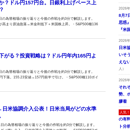
か？ドル円157円台。日銀利上げペース上
2026
？
8月7
4日の為替相場の振り返りと今後の作戦を約3分で解説します。
思惑
高まり原油急落→米金利低下＋米国株上昇。・S&P500種136
『米
2026
日米
いそ
下がる？投資戦略は？ドル円年内165円よ
えな
。
人）
3日の為替相場の振り返りと今後の作戦を約3分で解説します。
落。155.23安値→157円前半で引け。・S&P500種110ポイ
2026
それ
勢、
膠着
話→日米協調介入公表！日米当局がどの水準
人気！
。
の有
31日の為替相場の振り返りと今後の作戦を約3分で解説します。
ト分