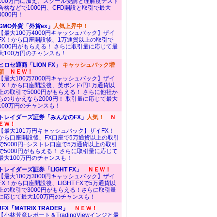
100万円に加え、スクール受講と理解度テスト
合格などで1000円、CFD開設と取引で最大
4000円！
GMO外貨「外貨ex」
人気上昇中！
【最大100万4000円キャッシュバック】ザイ
FX！から口座開設後、1万通貨以上の取引で
4000円がもらえる！ さらに取引量に応じて最
大100万円のチャンスも！
ヒロセ通商「LION FX」
キャッシュバック増
額
ＮＥＷ！
【最大100万7000円キャッシュバック】ザイ
FX！から口座開設後、英ポンド/円1万通貨以
上の取引で5000円がもらえる！ さらに他社か
らのりかえなら2000円！ 取引量に応じて最大
100万円のチャンスも！
トレイダーズ証券「みんなのFX」
人気！
Ｎ
ＥＷ！
【最大101万円キャッシュバック】ザイFX！
から口座開設後、FX口座で5万通貨以上の取引
で5000円+シストレ口座で5万通貨以上の取引
で5000円がもらえる！ さらに取引量に応じて
最大100万円のチャンスも！
トレイダーズ証券「LIGHT FX」
ＮＥＷ！
【最大100万3000円キャッシュバック】ザイ
FX！から口座開設後、LIGHT FXで5万通貨以
上の取引で3000円がもらえる！さらに取引量
に応じて最大100万円のチャンスも！
JFX「MATRIX TRADER」
ＮＥＷ！
【小林芳彦レポート＆TradingViewインジと最