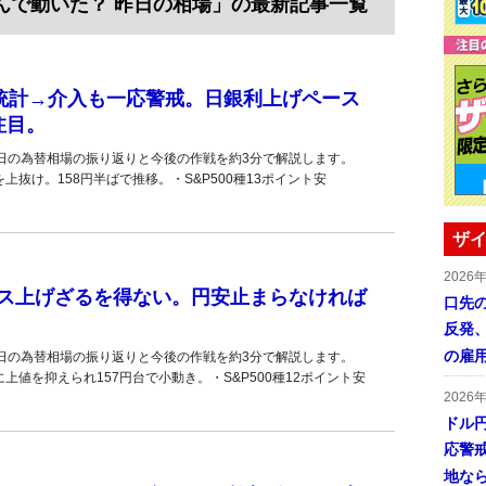
なんで動いた？ 昨日の相場」の最新記事一覧
用統計→介入も一応警戒。日銀利上げペース
注目。
6日の為替相場の振り返りと今後の作戦を約3分で解説します。
上抜け。158円半ばで推移。・S&P500種13ポイント安
ザイ
2026
ス上げざるを得ない。円安止まらなければ
口先
反発
の雇
5日の為替相場の振り返りと今後の作戦を約3分で解説します。
上値を抑えられ157円台で小動き。・S&P500種12ポイント安
2026
ドル
応警
地な