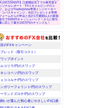
大100万5000円】口座開設完了で小林芳彦オ
リジナルレポート「FXスキャルピングのコ
ツ」およびTradingView専用インジケーター
「コバスキャインジ」当日プレゼント＆専用
フォームからの申込と合計1万通貨以上の新規
取引で5000円キャッシュバック！さらに取引
量に応じて最大100万円のチャンスも！
注目のFXキャンペーン
スプレッド（取引コスト）
スワップポイント
トルコリラ/円のスワップ
メキシコペソ/円のスワップ
チェココルナ/円のスワップ
ハンガリーフォリント/円のスワップ
ポーランドズロチ/円のスワップ
羊飼いが選んだ初心者にやさしいFX口座
少額で取引できるFX口座