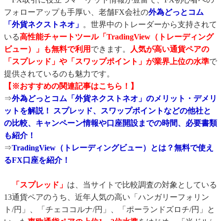
フォローアップも手厚い、老舗FX会社の
外為どっとコム
「外貨ネクストネオ」
。世界中のトレーダーから支持されて
いる
高性能チャートツール「TradingView（トレーディング
ビュー）」も無料で利用
できます。
人気が高い通貨ペアの
「スプレッド」や「スワップポイント」が業界上位の水準
で
提供されているのも魅力です。
【※おすすめの関連記事はこちら！】
⇒
外為どっとコム「外貨ネクストネオ」のメリット・デメリ
ットを解説！ スプレッド、スワップポイントなどの他社と
の比較、キャンペーン情報や口座開設までの時間、必要書類
も紹介！
⇒
TradingView（トレーディングビュー）とは？無料で使え
るFX口座を紹介！
「スプレッド」
は、当サイトで比較調査の対象としている
13通貨ペアのうち、近年人気の高い「ハンガリーフォリン
ト/円」、「チェココルナ/円」、「ポーランドズロチ/円」と