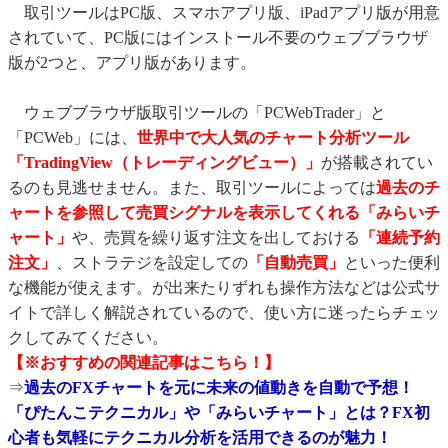
取引ツールはPC版、スマホアプリ版、iPadアプリ版が用意
されていて、PC版にはインストール不要のウェブブラウザ
版が2つと、アプリ版があります。
ウェブブラウザ版取引ツールの「PCWebTrader」と
「PCWeb」には、
世界中で大人気のチャート分析ツール
「TradingView（トレーディングビュー）」
が搭載されてい
るのも見逃せません。また、取引ツールによっては
過去のチ
ャートを参照して売買シグナルを表示してくれる「みらいチ
ャート」
や、売買を繰り返す注文を出しておける
「連続予約
注文」
、ストラテジを設定しての
「自動売買」
といった便利
な機能が使えます。が出来たりずれも操作方法などは公式サ
イトで詳しく解説されているので、使い方に迷ったらチェッ
クしてみてください。
【※おすすめの関連記事はこちら！】
⇒
過去のFXチャートを元に未来の値動きを自動で予想！
「ぴたんこテクニカル」や「みらいチャート」とは？FX初
心者も気軽にテクニカル分析を活用できるのが魅力！