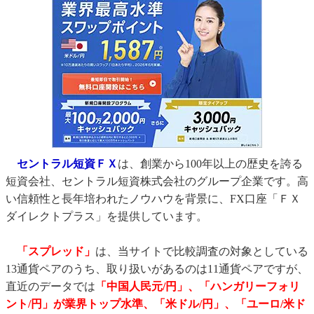
セントラル短資ＦＸ
は、創業から100年以上の歴史を誇る
短資会社、セントラル短資株式会社のグループ企業です。高
い信頼性と長年培われたノウハウを背景に、FX口座「ＦＸ
ダイレクトプラス」を提供しています。
「スプレッド」
は、当サイトで比較調査の対象としている
13通貨ペアのうち、取り扱いがあるのは11通貨ペアですが、
直近のデータでは
「中国人民元/円」、「ハンガリーフォリ
ント/円」が業界トップ水準、「米ドル/円」、「ユーロ/米ド