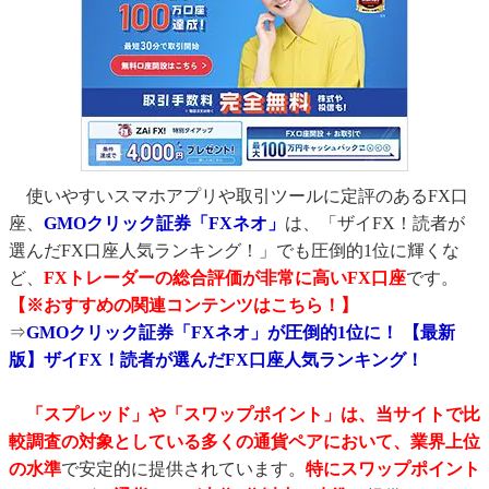
使いやすいスマホアプリや取引ツールに定評のあるFX口
座、
GMOクリック証券「FXネオ」
は、「ザイFX！読者が
選んだFX口座人気ランキング！」でも圧倒的1位に輝くな
ど、
FXトレーダーの総合評価が非常に高いFX口座
です。
【※おすすめの関連コンテンツはこちら！】
⇒
GMOクリック証券「FXネオ」が圧倒的1位に！ 【最新
版】ザイFX！読者が選んだFX口座人気ランキング！
「スプレッド」や「スワップポイント」は、当サイトで比
較調査の対象としている多くの通貨ペアにおいて、業界上位
の水準
で安定的に提供されています。
特にスワップポイント