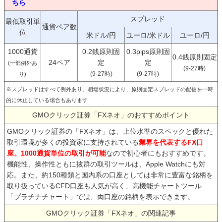
ちら
スプレッド
最低取引単
通貨ペア数
位
米ドル/円
ユーロ/米ドル
ユーロ/円
1000通貨
0.2銭原則固
0.3pips原則固
0.4銭原則固定
24ペア
定
定
(一部例外あ
(9-27時)
(9-27時)
(9-27時)
り)
※スプレッドはすべて例外あり。相場状況により、原則固定スプレッドの配信を一時
的に休止している場合もあります
GMOクリック証券「FXネオ」のおすすめポイント
GMOクリック証券の「FXネオ」は、上位水準のスペックと優れた
取引環境が多くの投資家に支持されている
業界を代表するFX口
座。1000通貨単位の取引が可能
なので初心者にもおすすめです。
機能性、操作性ともに抜群の取引ツールは、Apple Watchにも対
応。また、約150種類と国内系の口座としては非常に豊富な銘柄を
取り扱っているCFD口座も人気が高く、高機能チャートツール
「プラチナチャート」では、両口座の銘柄を表示できます。
GMOクリック証券「FXネオ」の関連記事