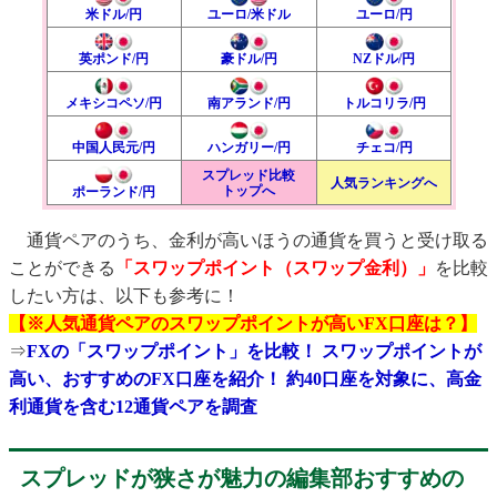
米ドル/円
ユーロ/米ドル
ユーロ/円
英ポンド/円
豪ドル/円
NZドル/円
メキシコペソ/円
南アランド/円
トルコリラ/円
中国人民元/円
ハンガリー/円
チェコ/円
スプレッド比較
人気ランキングへ
トップへ
ポーランド/円
通貨ペアのうち、金利が高いほうの通貨を買うと受け取る
ことができる
「スワップポイント（スワップ金利）」
を比較
したい方は、以下も参考に！
【※人気通貨ペアのスワップポイントが高いFX口座は？】
⇒
FXの「スワップポイント」を比較！ スワップポイントが
高い、おすすめのFX口座を紹介！ 約40口座を対象に、高金
利通貨を含む12通貨ペアを調査
スプレッドが狭さが魅力の編集部おすすめの