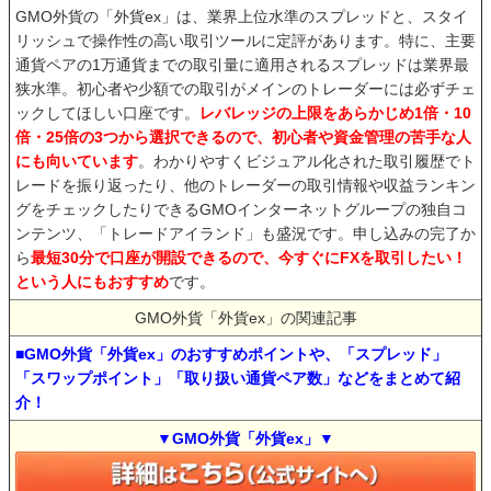
GMO外貨の「外貨ex」は、業界上位水準のスプレッドと、スタイ
リッシュで操作性の高い取引ツールに定評があります。特に、主要
通貨ペアの1万通貨までの取引量に適用されるスプレッドは業界最
狭水準。初心者や少額での取引がメインのトレーダーには必ずチェ
ックしてほしい口座です。
レバレッジの上限をあらかじめ1倍・10
倍・25倍の3つから選択できるので、初心者や資金管理の苦手な人
にも向いています
。わかりやすくビジュアル化された取引履歴でト
レードを振り返ったり、他のトレーダーの取引情報や収益ランキン
グをチェックしたりできるGMOインターネットグループの独自コ
ンテンツ、「トレードアイランド」も盛況です。申し込みの完了か
ら
最短30分で口座が開設できるので、今すぐにFXを取引したい！
という人にもおすすめ
です。
GMO外貨「外貨ex」の関連記事
■GMO外貨「外貨ex」のおすすめポイントや、「スプレッド」
「スワップポイント」「取り扱い通貨ペア数」などをまとめて紹
介！
▼GMO外貨「外貨ex」▼