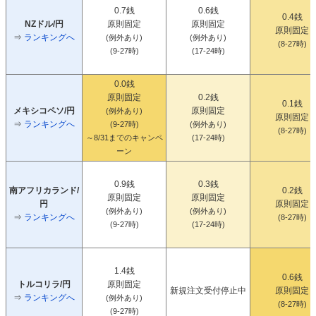
0.7銭
0.6銭
0.4銭
NZドル/円
原則固定
原則固定
原則固定
⇒
ランキングへ
(例外あり)
(例外あり)
(8-27時)
(9-27時)
(17-24時)
0.0銭
原則固定
0.2銭
0.1銭
メキシコペソ/円
原則固定
(例外あり)
原則固定
⇒
ランキングへ
(9-27時)
(例外あり)
(8-27時)
～8/31までのキャンペ
(17-24時)
ーン
0.9銭
0.3銭
南アフリカランド/
0.2銭
原則固定
原則固定
円
原則固定
(例外あり)
(例外あり)
⇒
ランキングへ
(8-27時)
(9-27時)
(17-24時)
1.4銭
0.6銭
トルコリラ/円
原則固定
新規注文受付停止中
原則固定
⇒
ランキングへ
(例外あり)
(8-27時)
(9-27時)