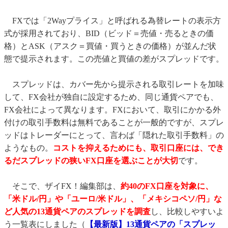
FXでは「2Wayプライス」と呼ばれる為替レートの表示方
式が採用されており、BID（ビッド＝売値・売るときの価
格）とASK（アスク＝買値・買うときの価格）が並んだ状
態で提示されます。この売値と買値の差がスプレッドです。
スプレッドは、カバー先から提示される取引レートを加味
して、FX会社が独自に設定するため、同じ通貨ペアでも、
FX会社によって異なります。FXにおいて、取引にかかる外
付けの取引手数料は無料であることが一般的ですが、スプレ
ッドはトレーダーにとって、言わば「隠れた取引手数料」の
ようなもの。
コストを抑えるためにも、取引口座には、でき
るだスプレッドの狭いFX口座を選ぶことが大切
です。
そこで、ザイFX！編集部は、
約40のFX口座を対象に、
「米ドル/円」や「ユーロ/米ドル」、「メキシコペソ/円」な
ど人気の13通貨ペアのスプレッドを調査
し、比較しやすいよ
う一覧表にしました（
【最新版】13通貨ペアの「スプレッ