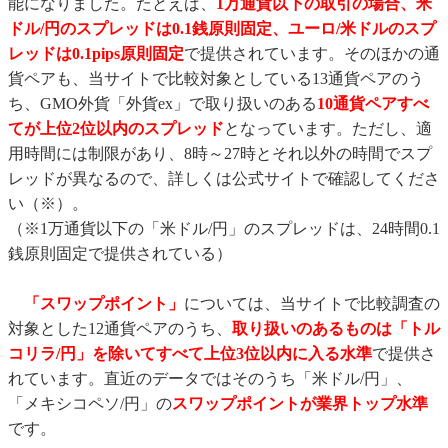
能になりました。たとえば、
1万通貨以下の取引の場合、米
ドル/円のスプレッドは0.1銭原則固定、ユーロ/米ドルのスプ
レッドは0.1pips原則固定
で提供されています。そのほかの通
貨ペアも、当サイトで比較対象としている13通貨ペアのう
ち、GMO外貨「外貨ex」で取り扱いのある
10通貨ペアすべ
てが上位2位以内のスプレッド
となっています。ただし、適
用時間には制限があり、8時～27時とそれ以外の時間でスプ
レッドが異なるので、詳しくは公式サイトで確認してくださ
い（※）。
（※1万通貨以下の「米ドル/円」のスプレッドは、24時間0.1
銭原則固定で提供されている）
「スワップポイント」
については、当サイトで比較調査の
対象とした12通貨ペアのうち、
取り扱いのあるものは「トル
コリラ/円」を除いてすべて上位3位以内に入る水準
で提供さ
れています。直近のデータではそのうち「米ドル/円」、
「メキシコペソ/円」の
スワップポイントが業界トップ水準
です。