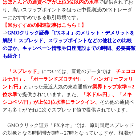
はほとんどの通貨ペアが上位3位以内の水準
で提供されてお
り、高いスワップポイントを狙った中長期派のFXトレーダ
ーにおすすめできる取引環境です。
【※おすすめの関連記事はこちら！】
⇒
GMOクリック証券「FXネオ」のメリット・デメリットを
解説！ スプレッド、スワップポイントなどの他社との比較
のほか、キャンペーン情報や口座開設までの時間、必要書類
も紹介！
「スプレッド」
については、直近のデータでは
「チェココ
ルナ/円」、「ポーランドズロチ/円」、「ハンガリーフォリ
ント/円」
といった最近人気の東欧通貨が
業界トップ水準～2
位水準
で提供されています。また、
「米ドル/円」、「メキ
シコペソ/円」が
上位3位水準にランクイン、
その他の通貨ペ
アも多くがそれに次ぐスプレッド値で提供されています。
GMOクリック証券「FXネオ」では、原則固定スプレッド
の対象となる時間帯が9時～27時となっていますが、相場が