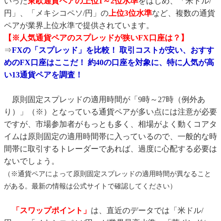
いった
東欧通貨ペアの上位1～2位水準
をはじめ、「米ドル/
円」、「メキシコペソ/円」の
上位3位水準
など、複数の通貨
ペアが業界上位水準で提供されています。
【※人気通貨ペアのスプレッドが狭いFX口座は？】
⇒
FXの「スプレッド」を比較！ 取引コストが安い、おすす
めのFX口座はここだ！ 約40の口座を対象に、特に人気が高
い13通貨ペアを調査！
原則固定スプレッドの適用時間が「9時～27時（例外あ
り）」（※）となっている通貨ペアが多い点には注意が必要
ですが、市場参加者がもっとも多く、相場がよく動くコアタ
イムは原則固定の適用時間帯に入っているので、一般的な時
間帯に取引するトレーダーであれば、過度に心配する必要は
ないでしょう。
（※通貨ペアによって原則固定スプレッドの適用時間が異なること
がある。最新の情報は公式サイトで確認してください）
「スワップポイント」
は、直近のデータでは「米ドル/