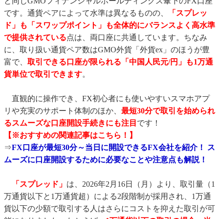
と同じGMOフィナンシャルホールディングス傘下のFX口座
です。通貨ペアによって水準は異なるものの、
「スプレッ
ド」も「スワップポイント」も全体的にバランスよく高水準
で提供されている
点は、両口座に共通しています。ちなみ
に、取り扱い通貨ペア数はGMO外貨「外貨ex」のほうが豊
富で、
取引できる口座が限られる「中国人民元/円」も1万通
貨単位で取引できます
。
直観的に操作でき、FX初心者にも使いやすいスマホアプ
リや充実のサポート体制のほか、
最短30分で取引を始められ
るスムーズな口座開設手続きにも注目
です！
【※おすすめの関連記事はこちら！】
⇒
FX口座が最短30分～当日に開設できるFX会社を紹介！ ス
ムーズに口座開設するために必要なことや注意点も解説！
「スプレッド」
は、2026年2月16日（月）より、取引量（1
万通貨以下と1万通貨超）による2段階制が採用され、1万通
貨以下の少額で取引する人はさらにコストを抑えた取引が可