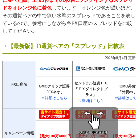
に並べた際、上位3位までの水準にランクインするスプレッ
・スプレッドで発生する「実際のコストと計算方法」は？
ドをオレンジ色に着色
しています。オレンジ色が濃いほど、
その通貨ペアの中で狭い水準のスプレッドであることを表し
ているので、参考にしながら各FX口座のスプレッドを比較
してください。
・【最新版】13通貨ペアの「スプレッド」比較表
2026年8月4日 更新
セントラル短資ＦＸ
FX口座名
GMOクリック証券
GMO外貨
「ＦＸダイレクトプ
「FXネオ」
「外貨ex」
ラス」
⇒詳細はこちら
⇒詳細はこち
⇒詳細はこちら
キャンペーン情報
【最大100万4000円
【最大100万5000円
【最大100万40