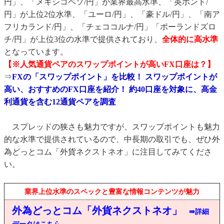
円」、「メキシコペソ/円」が業界最高水準、「英ポンド/
円」が上位2位水準、「ユーロ/円」、「豪ドル/円」、「南ア
フリカランド/円」、「チェココルナ/円」「ポーランドズロ
チ/円」が上位3位の水準で提供されており、
全体的に高水準
となっています。
【※人気通貨ペアのスワップポイントが高いFX口座は？】
⇒
FXの「スワップポイント」を比較！ スワップポイントが
高い、おすすめのFX口座を紹介！ 約40口座を対象に、高金
利通貨を含む12通貨ペアを調査
スプレッドの狭さも魅力ですが、スワップポイントも魅力
的な水準で提供されているので、中長期の取引でも、ぜひ外
為どっとコム「外貨ネクストネオ」に注目してみてくださ
い。
業界上位水準のスペックと豊富な情報コンテンツが魅力
外為どっとコム「外貨ネクストネオ」
⇛詳細