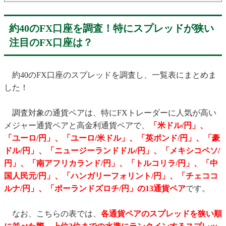
・★JFX「MATRIX TRADER」
約40のFX口座を調査！特にスプレッドが狭い
・★トレイダーズ証券「みんなのFX」
注目のFX口座は？
・★ヒロセ通商「LION FX」
・★インヴァスト証券「トライオートFX」
約40のFX口座のスプレッドを調査し、一覧表にまとめま
・★トレイダーズ証券「LIGHT FX」
した！
・★松井証券
・★ゴールデンウェイ・ジャパン「FXTF GX-FX」
調査対象の通貨ペアは、特にFXトレーダーに人気が高い
・★楽天証券「楽天FX」
メジャー通貨ペアと高金利通貨ペアで、
「米ドル/円」、
・★三菱UFJ eスマート証券「三菱UFJ eスマート証券 FX」
「ユーロ/円」、「ユーロ/米ドル」、「英ポンド/円」、「豪
ドル/円」、「ニュージーランドドル/円」、「メキシコペソ/
・FXの「スプレッド」に関するQ＆A
円」、「南アフリカランド/円」、「トルコリラ/円」、「中
・スプレッドの「原則固定」と「変動制」の違いは？
国人民元/円」、「ハンガリーフォリント/円」、「チェココ
・スプレッドの「提示率」とは？
ルナ/円」、「ポーランドズロチ/円」の13通貨ペア
です。
・スプレッドが広がりやすいタイミングとは？
・スプレッドの単位で出てくる「銭」と「pips」の違いと
なお、こちらの表では、
各通貨ペアのスプレッドを狭い順
は？