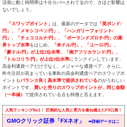
活発に動く時間帯は十分カバーされてるので、さほど影響は
ないでしょう。
「スワップポイント」
は、最新のデータでは
「英ポンド/
円」、「メキシコペソ/円」、「ハンガリーフォリント/
円」、「チェココルナ/円」、「ポーランドズロチ/円」の業
界トップ水準
をはじめ、
「米ドル/円」、「ユーロ/円」、
「豪ドル/円」が上位2位水準
、「南アフリカランド/円」、
「トルコリラ/円」
が上位3位水準
にランクインしています。
高金利通貨ペアだけでなく、メジャーな通貨ペア、さらに、
昨今注目が高まっている東欧の高金利通貨ペアのスワップポ
イントも
バランス良く高水準で提供されている
のがうれしい
ポイントです。
買いと売りのスワップポイントが、同じ金額
（一本値）
で提供されている点も特徴と言えます。
人気ランキングNo1！ 圧倒的な人気と実力を兼ね備えたFX口座！
GMOクリック証券「FXネオ」
⇛詳細データはこ