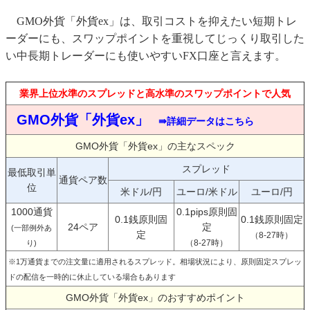
GMO外貨「外貨ex」は、取引コストを抑えたい短期トレ
ーダーにも、スワップポイントを重視してじっくり取引した
い中長期トレーダーにも使いやすいFX口座と言えます。
業界上位水準のスプレッドと高水準のスワップポイントで人気
GMO外貨「外貨ex」
⇛詳細データはこちら
GMO外貨「外貨ex」の主なスペック
スプレッド
最低取引単
通貨ペア数
位
米ドル/円
ユーロ/米ドル
ユーロ/円
1000通貨
0.1pips原則固
0.1銭原則固
0.1銭原則固定
24ペア
定
(一部例外あ
定
（8-27時）
（8-27時）
り)
※1万通貨までの注文量に適用されるスプレッド。相場状況により、原則固定スプレッ
ドの配信を一時的に休止している場合もあります
GMO外貨「外貨ex」のおすすめポイント