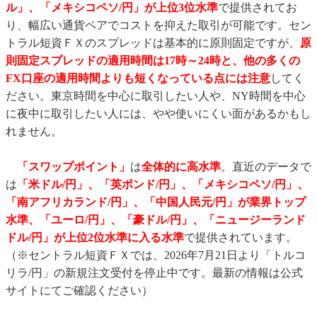
ル」、「メキシコペソ/円」
が上位3位水準
で提供されてお
り、幅広い通貨ペアでコストを抑えた取引が可能です。セン
トラル短資ＦＸのスプレッドは基本的に原則固定ですが、
原
則固定スプレッドの適用時間は17時～24時と、他の多くの
FX口座の適用時間よりも短くなっている点には注意
してく
ださい。東京時間を中心に取引したい人や、NY時間を中心
に夜中に取引したい人には、やや使いにくい面があるかもし
れません。
「スワップポイント」
は
全体的に高水準
。直近のデータで
は
「米ドル/円」、「英ポンド/円」、
「メキシコペソ/円」、
「南アフリカランド/円」、「中国人民元/円」が業界トップ
水準、「ユーロ/円」、「豪ドル/円」、「ニュージーランド
ドル/円」が上位2位水準に入る水準
で提供されています。
（※セントラル短資ＦＸでは、2026年7月21日より「トルコ
リラ/円」の新規注文受付を停止中です。最新の情報は公式
サイトにてご確認ください）