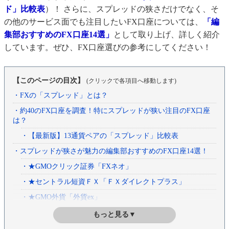
ド」比較表
）！ さらに、スプレッドの狭さだけでなく、そ
の他のサービス面でも注目したいFX口座については、
「編
集部おすすめのFX口座14選」
として取り上げ、詳しく紹介
しています。ぜひ、FX口座選びの参考にしてください！
【このページの目次】
(クリックで各項目へ移動します)
・FXの「スプレッド」とは？
・約40のFX口座を調査！特にスプレッドが狭い注目のFX口座
は？
・【最新版】13通貨ペアの「スプレッド」比較表
・スプレッドが狭さが魅力の編集部おすすめのFX口座14選！
・★GMOクリック証券「FXネオ」
・★セントラル短資ＦＸ「ＦＸダイレクトプラス」
・★GMO外貨「外貨ex」
・★外為どっとコム「外貨ネクストネオ」
もっと見る▼
・★SBI FXトレード