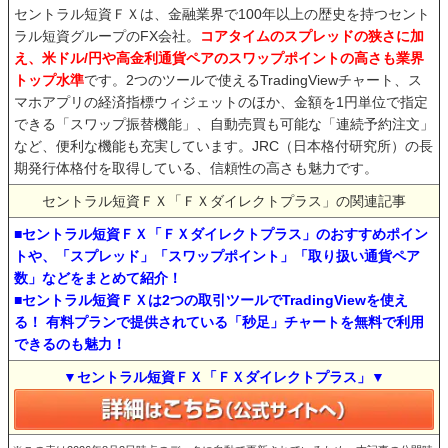
セントラル短資ＦＸは、金融業界で100年以上の歴史を持つセント
ラル短資グループのFX会社。
コアタイムのスプレッドの狭さに加
え、米ドル/円や高金利通貨ペアのスワップポイントの高さも業界
トップ水準
です。2つのツールで使えるTradingViewチャート、ス
マホアプリの経済指標ウィジェットのほか、金額を1円単位で指定
できる「スワップ振替機能」、自動売買も可能な「連続予約注文」
など、便利な機能も充実しています。JRC（日本格付研究所）の長
期発行体格付を取得している、信頼性の高さも魅力です。
セントラル短資ＦＸ「ＦＸダイレクトプラス」の関連記事
■セントラル短資ＦＸ「ＦＸダイレクトプラス」のおすすめポイン
トや、「スプレッド」「スワップポイント」「取り扱い通貨ペア
数」などをまとめて紹介！
■セントラル短資ＦＸは2つの取引ツールでTradingViewを使え
る！ 有料プランで提供されている「秒足」チャートを無料で利用
できるのも魅力！
▼セントラル短資ＦＸ「ＦＸダイレクトプラス」▼