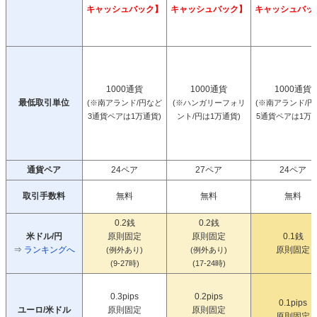
キャッシュバック】
キャッシュバック】
キャッシュバッ
1000通貨
1000通貨
1000通貨
最低取引単位
(※南アランド/円など
(※ハンガリーフォリ
(※南アランド/円
3通貨ペアは1万通貨)
ント/円は1万通貨)
5通貨ペアは1万通
通貨ペア
24ペア
27ペア
24ペア
取引手数料
無料
無料
無料
0.2銭
0.2銭
米ドル/円
原則固定
原則固定
0.1銭
⇒
ランキングへ
原則固定
(例外あり)
(例外あり)
(9-27時)
(17-24時)
0.3pips
0.2pips
0.1pips
ユーロ/米ドル
原則固定
原則固定
原則固定