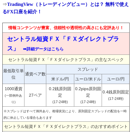
⇒
TradingView（トレーディングビュー）とは？ 無料で使え
るFX口座を紹介！
情報コンテンツが豊富、信頼性や透明性の高さにも定評あり！
セントラル短資ＦＸ「ＦＸダイレクトプラ
ス」
⇛詳細データはこちら
セントラル短資ＦＸ「ＦＸダイレクトプラス」の主なスペック
スプレッド
最低取引単
通貨ペア数
位
米ドル/円
ユーロ/米ドル
ユーロ/円
1000通貨
0.2銭原則固
0.2pips原則固
0.4銭原則固定
27ペア
定
定
(一部例外あ
(17-24時)
(17-24時)
(17-24時)
り)
※スプレッドはすべて例外あり。相場状況により、原則固定スプレッドの配信を一時
的に休止している場合もあります
セントラル短資ＦＸ「ＦＸダイレクトプラス」のおすすめポイント