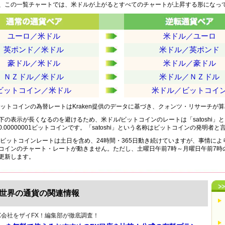
、この一覧チャートでは、米ドルが上がるとすべてのチャートが上昇する形になっ
ユーロ／米ドル
米ドル／ユーロ
英ポンド／米ドル
米ドル／英ポンド
豪ドル／米ドル
米ドル／豪ドル
ＮＺドル／米ドル
米ドル／ＮＺドル
ビットコイン／米ドル
米ドル／ビットコイ
ビットコインの為替レートはKraken提供のデータに基づき、クォンツ・リサーチが
下の表示が長くなるのを避けるため、米ドル/ビットコインのレートは「satoshi
hi＝0.00000001ビットコインです。「satoshi」という名称はビットコインの発
enのビットコインレートは土日を含め、24時間・365日動き続けていますが、事情に
コインのチャート・レートが動きません。ただし、土曜日午前7時～月曜日午前7時
更新します。
s世界の通貨の関連情報
X会社をザイFX！編集部が徹底調査！