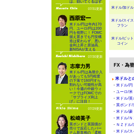
は、効いてくるはず
米ドル/加ドル
07/31更新
米ドル/スイス
米ドル/円は年内170
フラン
円、ユーロ/円は200
円を視野に！ FOMC
据え置きでも円安構
米ドル/ビット
造は変わらず、悪い
コイン
金利上昇と原油高、
新NISAが支える
07/30更新
FX・為
米ドル/円は為替介入
があっても5円程度
米ドルと
の下落で160円すら
割れない可能性が高
・
米ドル/円（
い！今週の中銀ウィ
・
ユーロ/米
ークではFOMCでの
「サプライズ利上
・
米ドル/英
げ」に注目！
・
英ポンド/
07/29更新
・
米ドル/豪
・
米ドル/Ｎ
英ポンドと英国債が
・
ＮＺドル/
売りで反応したバー
・
米ドル/ス
ナム新首相の「柔軟