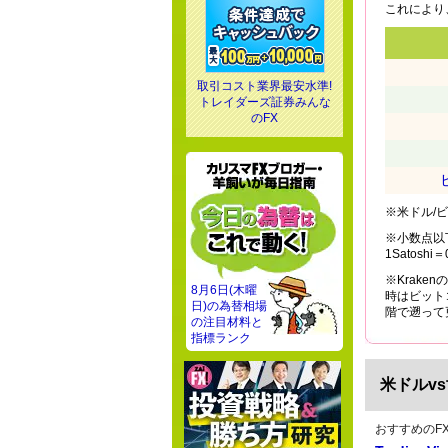
これにより
取引コスト業界最安水準!
トレイダーズ証券みんな
のFX
※米ドル/
※小数点以
1Satos
※Krak
8月6日(木曜
時はビット
日)の為替相場
階で遡って
の注目材料と
指標ランク
米ドルv
おすすめのF