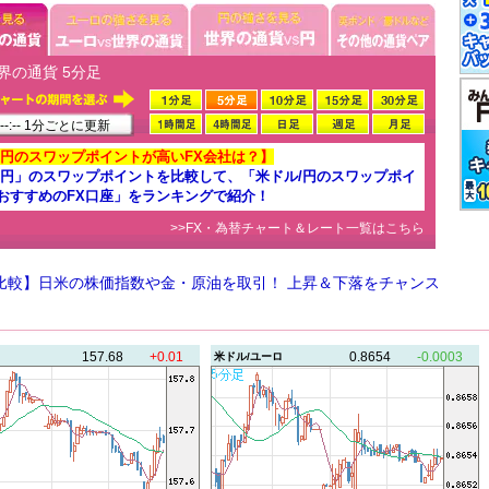
界の通貨 5分足
-:-- 1分ごとに更新
/円のスワップポイントが高いFX会社は？】
/円」のスワップポイントを比較して、「米ドル/円のスワップポイ
おすすめのFX口座」をランキングで紹介！
>>FX・為替チャート＆レート一覧はこちら
D比較】日米の株価指数や金・原油を取引！ 上昇＆下落をチャンス
157.68
+0.01
0.8654
-0.0003
米ドル/ユーロ