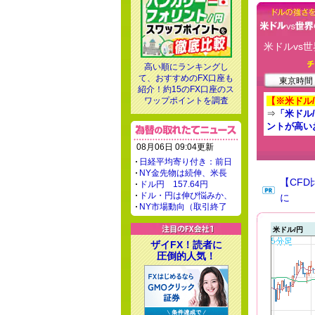
米ドルvs世
高い順にランキングし
て、おすすめのFX口座も
東京時間 -
紹介！約15のFX口座のス
ワップポイントを調査
【※米ドル
⇒
「米ドル
ントが高い
08月06日 09:04更新
日経平均寄り付き：前日
NY金先物は続伸、米長
【CF
ドル円 157.64円
ドル・円は伸び悩みか、
に
NY市場動向（取引終了
米ドル/円
ザイFX！読者に
圧倒的人気！