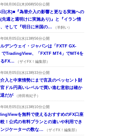
6年08月06日(木)06時50分公開
6日(木)■『為替介入の影響と更なる実施への
(先週と週明けに実施あり)』と『イラン情
』、そして『明日に米国の…
（羊飼い）
6年08月05日(水)13時56分公開
ルデンウェイ・ジャパンは「FXTF GX-
」でTradingView、「FXTF MT4」でMT4を
るFX…
（ザイFX！編集部）
6年08月05日(水)13時33分公開
替介入と中東情勢にまで言及のベッセント財
長官ドル円高いレベルで買い進む意欲は確か
減退だが
（持田有紀子）
6年08月05日(水)13時10分公開
adingViewを無料で使えるおすすめのFX口座
比較！公式の有料プランとの違いや利用でき
インジケーターの数な…
（ザイFX！編集部）