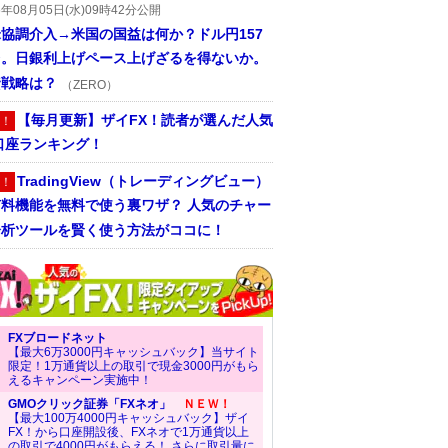
6年08月05日(水)09時42分公開
協調介入→米国の国益は何か？ドル円157
台。日銀利上げペース上げざるを得ないか。
資戦略は？
（ZERO）
【毎月更新】ザイFX！読者が選んだ人気
！
口座ランキング！
TradingView（トレーディングビュー）
！
有料機能を無料で使う裏ワザ？ 人気のチャー
分析ツールを賢く使う方法がココに！
FXブロードネット
【最大6万3000円キャッシュバック】当サイト
限定！1万通貨以上の取引で現金3000円がもら
えるキャンペーン実施中！
GMOクリック証券「FXネオ」
ＮＥＷ！
【最大100万4000円キャッシュバック】ザイ
FX！から口座開設後、FXネオで1万通貨以上
の取引で4000円がもらえる！ さらに取引量に