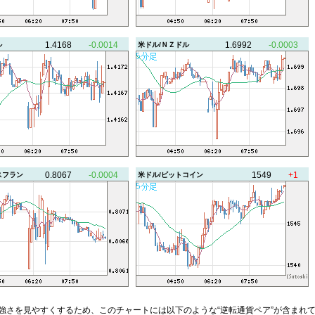
1.4168
-0.0014
1.6992
-0.0003
ル
米ドル/ＮＺドル
0.8067
-0.0004
1549
+1
スフラン
米ドル/ビットコイン
強さを見やすくするため、このチャートには以下のような“逆転通貨ペア”が含まれ