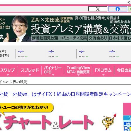
日（木）
--/--
--/--
--/--
--/--
分38秒
--.--
--
--.--
--
--.--
--
--.--
--
米ドルvs世界の通貨
O外貨「外貨ex」はザイFX！経由の口座開設者限定キャンペー