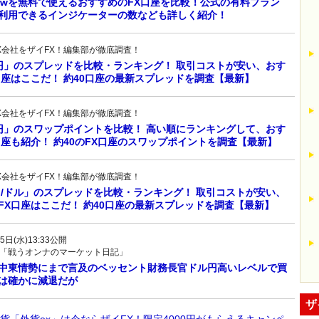
gViewを無料で使えるおすすめのFX口座を比較！公式の有料プラン
利用できるインジケーターの数なども詳しく紹介！
X会社をザイFX！編集部が徹底調査！
/円」のスプレッドを比較・ランキング！ 取引コストが安い、おす
口座はここだ！ 約40口座の最新スプレッドを調査【最新】
X会社をザイFX！編集部が徹底調査！
/円」のスワップポイントを比較！ 高い順にランキングして、おす
口座も紹介！ 約40のFX口座のスワップポイントを調査【最新】
X会社をザイFX！編集部が徹底調査！
ロ/ドル」のスプレッドを比較・ランキング！ 取引コストが安い、
FX口座はここだ！ 約40口座の最新スプレッドを調査【最新】
5日(水)13:33公開
「戦うオンナのマーケット日記」
中東情勢にまで言及のベッセント財務長官ドル円高いレベルで買
は確かに減退だが
ザ