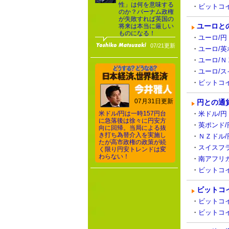
性」は何を意味する
・
ビットコイ
のか？バーナム政権
が失敗すれば英国の
ユーロと
将来は本当に厳しい
ものになる！
・
ユーロ/円（
07/21更新
・
ユーロ/英
・
ユーロ/Ｎ
・
ユーロ/ス
・
ビットコイ
07月31日更新
円との通
米ドル/円は一時157円台
・
米ドル/円（
に急落後は徐々に円安方
・
英ポンド/
向に回帰。当局による抜
き打ち為替介入を実施し
・
ＮＺドル/円
たが高市政権の政策が続
・
スイスフラ
く限り円安トレンドは変
わらない！
・
南アフリカ
・
ビットコイ
ビットコ
・
ビットコイ
・
ビットコイ