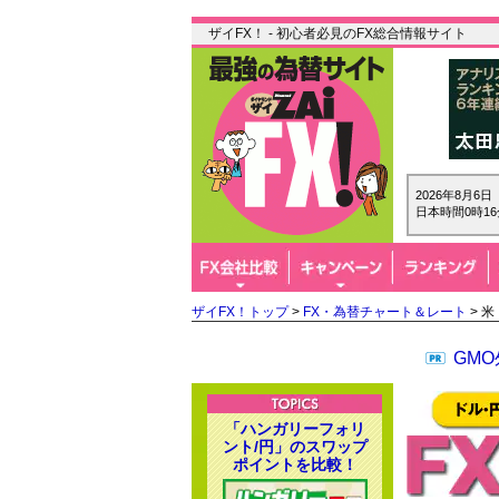
ザイFX！ - 初心者必見のFX総合情報サイト
2026年8月6
日本時間0時16
ザイFX！トップ
>
FX・為替チャート＆レート
> 
GM
「ハンガリーフォリ
ント/円」のスワップ
ポイントを比較！