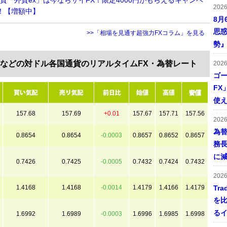
外貨「外貨ex」は今ならザイFX！限定4000円がもらえるキャンペ
202
！【増額中】
8月
思惑
>>「相場を見通す超強力FXコラム」を見る
勢
円などの対ドル各国通貨のリアルタイムFX・為替レート
202
ゴー
FX
使え
157.68
157.69
+0.01
157.67
157.71
157.56
202
為
0.8654
0.8654
-0.0003
0.8657
0.8652
0.8657
務
に
0.7426
0.7425
-0.0005
0.7432
0.7424
0.7432
202
1.4168
1.4168
-0.0014
1.4179
1.4166
1.4179
Tr
を
る
1.6992
1.6989
-0.0003
1.6996
1.6985
1.6998