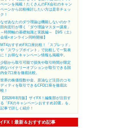
ペーンを掲載！たくさんのFX会社のキャン
ペーンから比較検討したい方は是非チェッ
ク！
なぜあなたのダウ理論は機能しないのか？
田向宏行が導く「ダウ理論マスター講座」
～時間軸の基礎知識と実践編～ 【9/5（土）
会場+オンライン同時開催】
MT4おすすめFX口座比較！「スプレッド」
や「スワップポイント」で比較して一覧表
に！お得なキャンペーン情報も掲載中。
少額から取引可能で損失や取引時間が限定
的なバイナリーオプションが取引できる国
内全7口座を徹底比較。
世界の株価指数や金、原油など注目のコモ
ディティを取引できるCFD口座を徹底比
較！
【2026年8月版】ザイFX！編集部が注目す
る「FXのキャンペーンおすすめ10選」を、
記事で詳しく紹介！
イFX！最新＆おすすめ記事