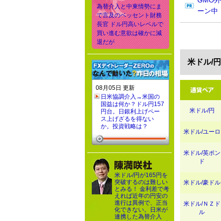
GMO
為替介入と中東情勢にま
ーン中
で言及のベッセント財務
長官 ドル円高いレベルで
買い進む意欲は確かに減
退だが
米ドル/
08月05日 更新
日米協調介入→米国の
国益は何か？ドル円157
米ドル/円
円台。日銀利上げペー
ス上げざるを得ない
か。投資戦略は？
米ドル/ユーロ
米ドル/英ポン
ド
米ドル/円が165円を
突破するのは難しい
米ドル/豪ドル
とみる！ 金利差で考
えれば近年の円安の
進行は異例で、正当
米ドル/ＮＺド
化できない。日米が
ル
連携した為替介入