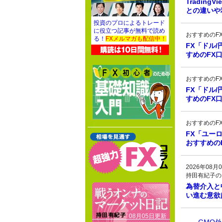
Tradin
との違いや
投資のプロによるトレード
に役立つ記事が無料で読め
おすすめのF
る！
FXメルマガも配信中！
FX「ドル
すめのFX
おすすめのF
FX「ドル
すめのFX
おすすめのF
FX「ユー
おすすめの
2026年08月0
持田有紀子の
為替介入と
い進む意欲
08月05日更新