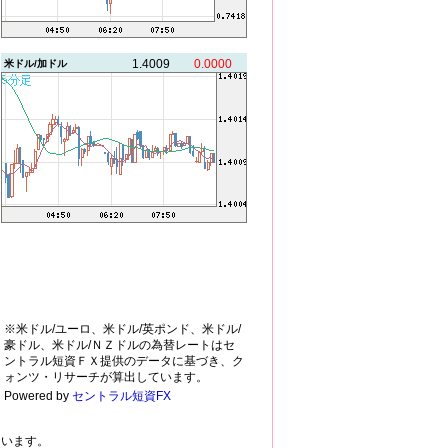
1.4009
0.0000
米ドル/加ドル
※米ドル/ユーロ、米ドル/英ポンド、米ドル/
豪ドル、米ドル/ＮＺドルの為替レートはセ
ントラル短資ＦＸ提供のデータに基づき、ク
ォンツ・リサーチが算出しています。
Powered by
セントラル短資FX
ています。