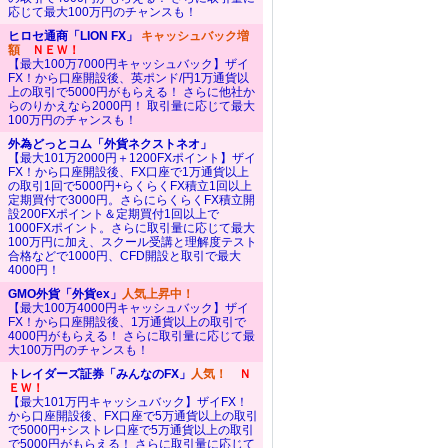
応じて最大100万円のチャンスも！
ヒロセ通商「LION FX」
キャッシュバック増
額
ＮＥＷ！
【最大100万7000円キャッシュバック】ザイ
FX！から口座開設後、英ポンド/円1万通貨以
上の取引で5000円がもらえる！ さらに他社か
らのりかえなら2000円！ 取引量に応じて最大
100万円のチャンスも！
外為どっとコム「外貨ネクストネオ」
【最大101万2000円＋1200FXポイント】ザイ
FX！から口座開設後、FX口座で1万通貨以上
の取引1回で5000円+らくらくFX積立1回以上
定期買付で3000円。さらにらくらくFX積立開
設200FXポイント＆定期買付1回以上で
1000FXポイント。さらに取引量に応じて最大
100万円に加え、スクール受講と理解度テスト
合格などで1000円、CFD開設と取引で最大
4000円！
GMO外貨「外貨ex」
人気上昇中！
【最大100万4000円キャッシュバック】ザイ
FX！から口座開設後、1万通貨以上の取引で
4000円がもらえる！ さらに取引量に応じて最
大100万円のチャンスも！
トレイダーズ証券「みんなのFX」
人気！
Ｎ
ＥＷ！
【最大101万円キャッシュバック】ザイFX！
から口座開設後、FX口座で5万通貨以上の取引
で5000円+シストレ口座で5万通貨以上の取引
で5000円がもらえる！ さらに取引量に応じて