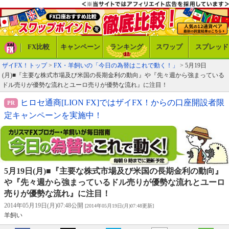
FX比較
キャンペーン
ランキング
スワップ
スプレッド
ザイFX！トップ
>
FX・羊飼いの「今日の為替はこれで動く！」
> 5月19日
(月)■『主要な株式市場及び米国の長期金利の動向』や『先々週から強まっている
ドル売りが優勢な流れとユーロ売りが優勢な流れ』に注目！
ヒロセ通商[LION FX]ではザイFX！からの口座開設者限
定キャンペーンを実施中！
5月19日(月)■『主要な株式市場及び米国の長期金利の動向』
や『先々週から強まっているドル売りが優勢な流れとユーロ
売りが優勢な流れ』に注目！
2014年05月19日(月)07:48公開
[2014年05月19日(月)07:48更新]
羊飼い