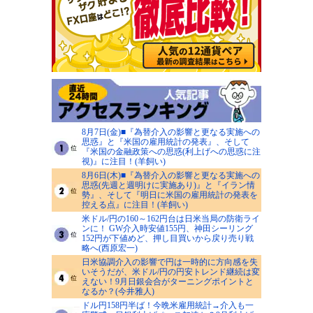
8月7日(金)■『為替介入の影響と更なる実施への
思惑』と『米国の雇用統計の発表』、そして
『米国の金融政策への思惑(利上げへの思惑に注
視)』に注目！(羊飼い)
8月6日(木)■『為替介入の影響と更なる実施への
思惑(先週と週明けに実施あり)』と『イラン情
勢』、そして『明日に米国の雇用統計の発表を
控える点』に注目！(羊飼い)
米ドル/円の160～162円台は日米当局の防衛ライ
ンに！ GW介入時安値155円、神田シーリング
152円が下値めど、押し目買いから戻り売り戦
略へ(西原宏一)
日米協調介入の影響で円は一時的に方向感を失
いそうだが、米ドル/円の円安トレンド継続は変
えない！9月日銀会合がターニングポイントと
なるか？(今井雅人)
ドル円158円半ば！今晩米雇用統計→介入も一