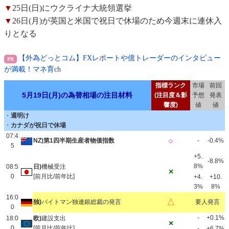
▼
25日(日)にウクライナ大統領選挙
▼
26日(月)が英国と米国で祝日で休場のため今週末に連休入
りとなる
【外為どっとコム】FXレポートや億トレーダーのインタビュー
が満載！マネ育ch
指標ランク
市場
前回
5月19日(月)の為替相場の注目材料
(注目度＆影
予想
発表
響度)
値
値
・
週明け
・
カナダが祝日で休場
07:4
○
NZ)第1四半期生産者物価指数
-
-0.4%
5
+5.
-8.8%
8%
08:5
日)
機械受注
×
0
[前月比/前年比]
+4.
+10.
3%
8%
16:0
△
独)
バイトマン独連銀総裁の発言
要人発言
0
-
+0.1%
18:0
欧)
建設支出
×
0
[前月比/前年比]
-
+6.7%