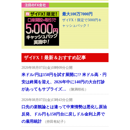
最大100万7000円
ザイFX！限定で5000円キ
ャッシュバック！
ザイFX！最新＆おすすめ記事
2026年08月07日(金)18時09分公開
米ドル/円は150円を試す展開に!? 米ドル高・円
安は終焉を迎え、2026年中に140円の大台打診
があってもサプライズ…
（陳満咲杜）
2026年08月07日(金)15時43分公開
口先の楽観論とは違って中東情勢は悪化し原油
反発、ドル円も158円台に戻しドル金利上昇で
の雇用統計
（持田有紀子）