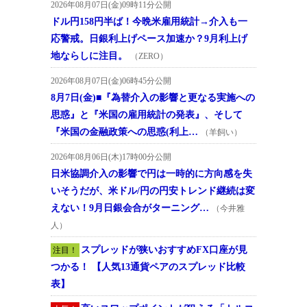
2026年08月07日(金)09時11分公開
ドル円158円半ば！今晩米雇用統計→介入も一
応警戒。日銀利上げペース加速か？9月利上げ
地ならしに注目。
（ZERO）
2026年08月07日(金)06時45分公開
8月7日(金)■『為替介入の影響と更なる実施への
思惑』と『米国の雇用統計の発表』、そして
『米国の金融政策への思惑(利上…
（羊飼い）
2026年08月06日(木)17時00分公開
日米協調介入の影響で円は一時的に方向感を失
いそうだが、米ドル/円の円安トレンド継続は変
えない！9月日銀会合がターニング…
（今井雅
人）
スプレッドが狭いおすすめFX口座が見
注目！
つかる！ 【人気13通貨ペアのスプレッド比較
表】