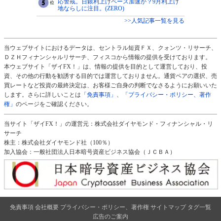
応警戒。日銀利上げペース加速か？9月利上げ
地ならしに注目。(ZERO)
>>人気記事一覧を見る
当ウェブサイトにおけるデータは、セントラル短資ＦＸ、クォンツ・リサーチ、
ＤＺＨフィナンシャルリサーチ、フィスコから情報の提供を受けております。
本ウェブサイト「ザイFX！」は、情報の提供を目的として運営しており、投
資、その他の行動を勧誘する目的では運営しておりません。通貨ペアの選択、売
買レートなど投資の最終決定は、お客様ご自身の判断でなさるようにお願いいた
します。さらに詳しいことは
「免責事項」
、
「プライバシー・ポリシー、著作
権」
のページをご確認ください。
当サイト「ザイFX！」の運営元：株式会社ダイヤモンド・フィナンシャル・リ
サーチ
株主：株式会社ダイヤモンド社（100％）
加入協会：一般社団法人日本暗号資産ビジネス協会（ＪＣＢＡ）
免責事項
会社概要
プライバシー・ポリシー、著作権
サイトマップ
タグ一覧
広告のご案内