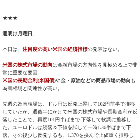
★★★
週明け月曜日
。
本日は、
注目度の高い米国の経済指標
の発表はない。
米国の株式市場の動向
は金融市場の方向性を見極める上で非
常に重要な要因。
米国の長期金利(米国債)
や
金・原油などの商品市場の動向
も
為替相場と関連性が高い。
先週の為替相場は、ドル円は反発上昇して102円前半で推移
していたが、週後半にかけて米国の株式市場や長期金利が反
落したことで、再度101円半ばまで 下落して軟調に推移し
た。ユーロドルは続落＆下値を試して一時1.36半ばまで下
落。その後少し反発するも、1.370を挟んで上値重く推移し