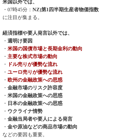
米国以外では、
・07時45分：
NZ)第1四半期生産者物価指数
に注目が集まる。
経済指標や要人発言以外では、
・
週明け要因
・
米国の国債市場と長期金利の動向
・
主要な株式市場の動向
・
ドル売りが優勢な流れ
・
ユーロ売りが優勢な流れ
・
欧州の金融政策への思惑
・
金融市場のリスク許容度
・
米国の金融政策への思惑
・
日本の金融政策への思惑
・
ウクライナ情勢
・
金融当局者や要人による発言
・
金や原油などの商品市場の動向
などの要因も重要。