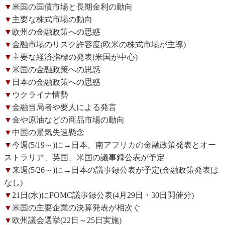
▼
米国の国債市場と長期金利の動向
▼
主要な株式市場の動向
▼
欧州の金融政策への思惑
▼
金融市場のリスク許容度(欧米の株式市場が主導)
▼
主要な経済指標の発表(米国が中心)
▼
米国の金融政策への思惑
▼
日本の金融政策への思惑
▼
ウクライナ情勢
▼
金融当局者や要人による発言
▼
金や原油などの商品市場の動向
▼
中国の景気失速懸念
▼
今週(5/19～)に→日本、南アフリカの金融政策発表とオー
ストラリア、英国、米国の議事録公表が予定
▼
来週(5/26～)に→日本の議事録公表が予定(金融政策発表は
なし)
▼
21日(水)にFOMC議事録公表(4月29日・30日開催分)
▼
米国の主要企業の決算発表が相次ぐ
▼
欧州議会選挙(22日～25日実施)