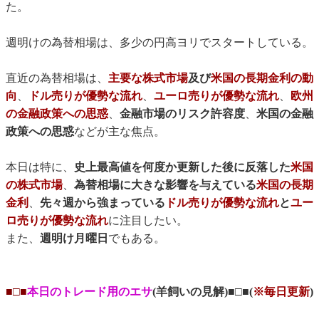
た。
週明けの為替相場は、多少の円高ヨリでスタートしている。
直近の為替相場は、
主要な株式市場
及び
米国の長期金利の動
向
、
ドル売りが優勢な流れ
、
ユーロ売りが優勢な流れ
、
欧州
の金融政策への思惑
、
金融市場のリスク許容度
、
米国の金融
政策への思惑
などが主な焦点。
本日は特に、
史上最高値を何度か更新した後に反落した
米国
の株式市場
、
為替相場に大きな影響を与えている
米国の長期
金利
、
先々週から強まっている
ドル売りが優勢な流れ
と
ユー
ロ売りが優勢な流れ
に注目したい。
また、
週明け月曜日
でもある。
■□■
本日のトレード用のエサ
(羊飼いの見解)■□■(
※毎日更新
)