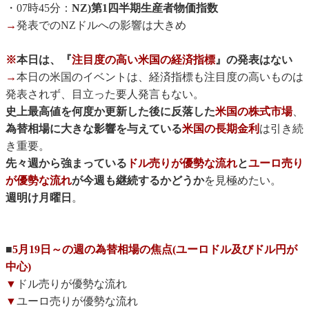
・07時45分：
NZ)第1四半期生産者物価指数
→
発表でのNZドルへの影響は大きめ
※
本日は、『
注目度の高い米国の経済指標
』の発表はない
→
本日の米国のイベントは、経済指標も注目度の高いものは
発表されず、目立った要人発言もない。
史上最高値を何度か更新した後に反落した
米国の株式市場
、
為替相場に大きな影響を与えている
米国の長期金利
は引き続
き重要。
先々週から強まっている
ドル売りが優勢な流れ
と
ユーロ売り
が優勢な流れ
が今週も継続するかどうか
を見極めたい。
週明け月曜日
。
■
5月19日～の週の為替相場の焦点(ユーロドル及びドル円が
中心)
▼
ドル売りが優勢な流れ
▼
ユーロ売りが優勢な流れ