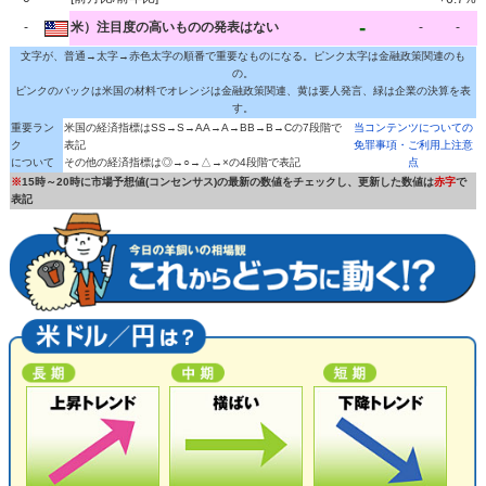
-
-
米）注目度の高いものの発表はない
-
-
文字が、普通→太字→赤色太字の順番で重要なものになる。ピンク太字は金融政策関連のも
の。
ピンクのバックは米国の材料でオレンジは金融政策関連、黄は要人発言、緑は企業の決算を表
す。
重要ラン
米国の経済指標はSS→S→AA→A→BB→B→Cの7段階で
当コンテンツについての
ク
表記
免罪事項・ご利用上注意
について
その他の経済指標は◎→○→△→×の4段階で表記
点
※
15時～20時に市場予想値(コンセンサス)の最新の数値をチェックし、更新した数値は
赤字
で
表記