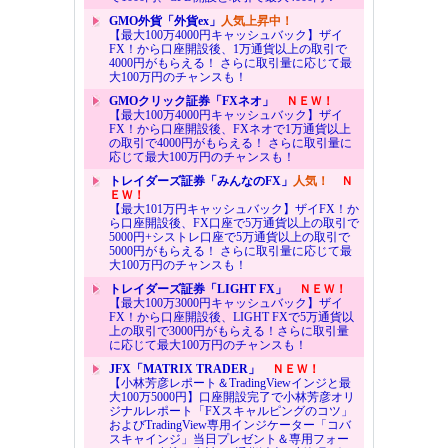
GMO外貨「外貨ex」
人気上昇中！
【最大100万4000円キャッシュバック】ザイ
FX！から口座開設後、1万通貨以上の取引で
4000円がもらえる！ さらに取引量に応じて最
大100万円のチャンスも！
GMOクリック証券「FXネオ」
ＮＥＷ！
【最大100万4000円キャッシュバック】ザイ
FX！から口座開設後、FXネオで1万通貨以上
の取引で4000円がもらえる！ さらに取引量に
応じて最大100万円のチャンスも！
トレイダーズ証券「みんなのFX」
人気！
Ｎ
ＥＷ！
【最大101万円キャッシュバック】ザイFX！か
ら口座開設後、FX口座で5万通貨以上の取引で
5000円+シストレ口座で5万通貨以上の取引で
5000円がもらえる！ さらに取引量に応じて最
大100万円のチャンスも！
トレイダーズ証券「LIGHT FX」
ＮＥＷ！
【最大100万3000円キャッシュバック】ザイ
FX！から口座開設後、LIGHT FXで5万通貨以
上の取引で3000円がもらえる！さらに取引量
に応じて最大100万円のチャンスも！
JFX「MATRIX TRADER」
ＮＥＷ！
【小林芳彦レポート＆TradingViewインジと最
大100万5000円】口座開設完了で小林芳彦オリ
ジナルレポート「FXスキャルピングのコツ」
およびTradingView専用インジケーター「コバ
スキャインジ」当日プレゼント＆専用フォー