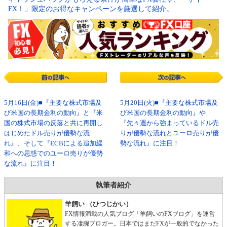
FX！」限定のお得なキャンペーンを厳選して紹介。
5月16日(金)■『主要な株式市場及
5月20日(火)■『主要な株式市場及
び米国の長期金利の動向』と『米
び米国の長期金利の動向』や
国の株式市場の反落と共に再開し
『先々週から強まっているドル売
はじめたドル売りが優勢な流
りが優勢な流れとユーロ売りが優
れ』、そして『ECBによる追加緩
勢な流れ』に注目！
和への思惑でのユーロ売りが優勢
な流れ』に注目！
執筆者紹介
羊飼い （ひつじかい）
FX情報満載の人気ブログ「羊飼いのFXブログ」を運営
する凄腕ブロガー。日本ではまだFXが一般的でなかった