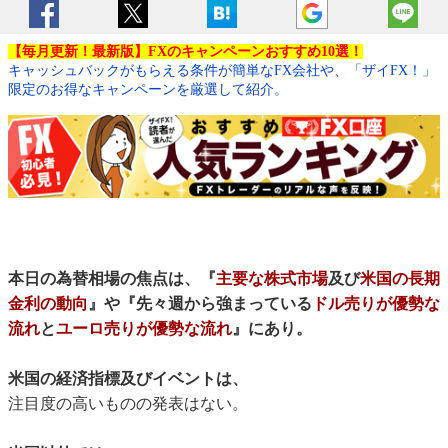
【毎月更新！最新版】FXのキャンペーンおすすめ10選！
キャッシュバックがもらえる条件が簡単なFX会社や、「ザイFX！」
限定のお得なキャンペーンを厳選して紹介。
本日の為替相場の焦点は、『
主要な株式市場
及び
米国の長期
金利の動向
』や『先々週から強まっている
ドル売りが優勢な
流れ
と
ユーロ売りが優勢な流れ
』にあり。
米国の経済指標及びイベントは、
注目度の高いものの発表はない。