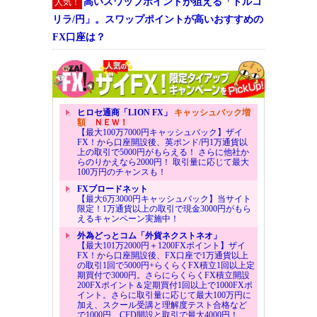
高いスワップポイントが狙える「トルコ
人気！
リラ/円」。スワップポイントが高いおすすめの
FX口座は？
ヒロセ通商「LION FX」
キャッシュバック増
額
ＮＥＷ！
【最大100万7000円キャッシュバック】ザイ
FX！から口座開設後、英ポンド/円1万通貨以
上の取引で5000円がもらえる！ さらに他社か
らのりかえなら2000円！ 取引量に応じて最大
100万円のチャンスも！
FXブロードネット
【最大6万3000円キャッシュバック】当サイト
限定！1万通貨以上の取引で現金3000円がもら
えるキャンペーン実施中！
外為どっとコム「外貨ネクストネオ」
【最大101万2000円＋1200FXポイント】ザイ
FX！から口座開設後、FX口座で1万通貨以上
の取引1回で5000円+らくらくFX積立1回以上定
期買付で3000円。さらにらくらくFX積立開設
200FXポイント＆定期買付1回以上で1000FXポ
イント。さらに取引量に応じて最大100万円に
加え、スクール受講と理解度テスト合格など
で1000円、CFD開設と取引で最大4000円！