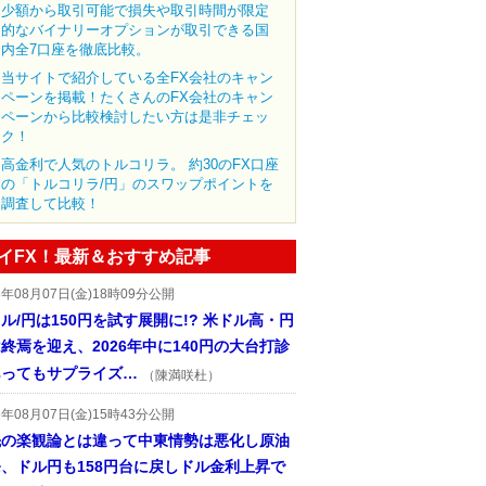
少額から取引可能で損失や取引時間が限定
的なバイナリーオプションが取引できる国
内全7口座を徹底比較。
当サイトで紹介している全FX会社のキャン
ペーンを掲載！たくさんのFX会社のキャン
ペーンから比較検討したい方は是非チェッ
ク！
高金利で人気のトルコリラ。 約30のFX口座
の「トルコリラ/円」のスワップポイントを
調査して比較！
イFX！最新＆おすすめ記事
6年08月07日(金)18時09分公開
ル/円は150円を試す展開に!? 米ドル高・円
終焉を迎え、2026年中に140円の大台打診
あってもサプライズ…
（陳満咲杜）
6年08月07日(金)15時43分公開
先の楽観論とは違って中東情勢は悪化し原油
、ドル円も158円台に戻しドル金利上昇で