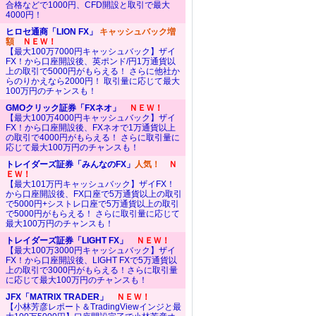
合格などで1000円、CFD開設と取引で最大
4000円！
ヒロセ通商「LION FX」
キャッシュバック増
額
ＮＥＷ！
【最大100万7000円キャッシュバック】ザイ
FX！から口座開設後、英ポンド/円1万通貨以
上の取引で5000円がもらえる！ さらに他社か
らのりかえなら2000円！ 取引量に応じて最大
100万円のチャンスも！
GMOクリック証券「FXネオ」
ＮＥＷ！
【最大100万4000円キャッシュバック】ザイ
FX！から口座開設後、FXネオで1万通貨以上
の取引で4000円がもらえる！ さらに取引量に
応じて最大100万円のチャンスも！
トレイダーズ証券「みんなのFX」
人気！
Ｎ
ＥＷ！
【最大101万円キャッシュバック】ザイFX！
から口座開設後、FX口座で5万通貨以上の取引
で5000円+シストレ口座で5万通貨以上の取引
で5000円がもらえる！ さらに取引量に応じて
最大100万円のチャンスも！
トレイダーズ証券「LIGHT FX」
ＮＥＷ！
【最大100万3000円キャッシュバック】ザイ
FX！から口座開設後、LIGHT FXで5万通貨以
上の取引で3000円がもらえる！さらに取引量
に応じて最大100万円のチャンスも！
JFX「MATRIX TRADER」
ＮＥＷ！
【小林芳彦レポート＆TradingViewインジと最