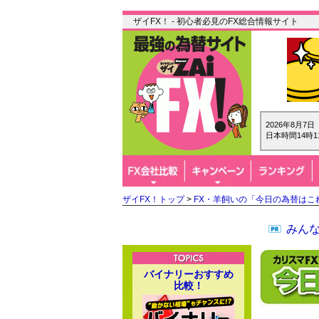
ザイFX！ - 初心者必見のFX総合情報サイト
2026年8月7
日本時間14時1
ザイFX！トップ
>
FX・羊飼いの「今日の為替はこ
みん
バイナリーおすすめ
比較！