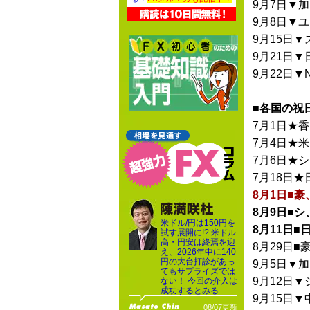
9月7日▼加
9月8日▼ユ
9月15日▼
9月21日▼
9月22日▼
■各国の祝
7月1日★
7月4日★米
7月6日★シ
7月18日★
8月1日■
8月9日■シ
米ドル/円は150円を
8月11日■
試す展開に!? 米ドル
高・円安は終焉を迎
8月29日■
え、2026年中に140
円の大台打診があっ
9月5日▼
てもサプライズでは
9月12日▼
ない！ 今回の介入は
成功するとみる
9月15日▼
08/07更新