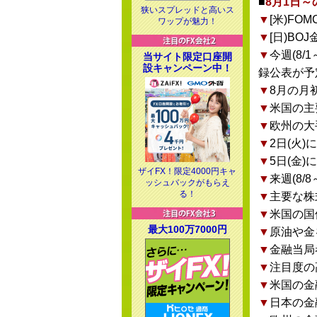
■
8月1日
狭いスプレッドと高いス
▼
[米)FO
ワップが魅力！
▼
[日)BO
▼
今週(8
当サイト限定口座開
設キャンペーン中！
録公表が予
▼
8月の月
▼
米国の主
▼
欧州の大
▼
2日(火
▼
5日(金)
ザイFX！限定4000円キャ
▼
来週(8
ッシュバックがもらえ
る！
▼
主要な株
▼
米国の国
最大100万7000円
▼
原油や金
▼
金融当局
▼
注目度の
▼
米国の金
▼
日本の金