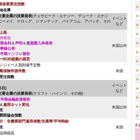
非製造業景況指数
原油在庫
主要企業の決算発表
(チェサピーク・エナジー、デューク・エナジ
イベント
ニーメイ、ケロッグ、シマンテック、バイアコム、アパッチ、その
など
上高
月例報告
政策金利
＆
声明
＆
資産購入枠発表
米国以外
議事録公表
四半期インフレ報告
ーBOE総裁の発言
ンジャー人員削減予定数
業保険申請件数
米国
業受注指数
イベント
5日)
など
主要企業の決算発表
(クラフト・ハインツ、その他)
四半期金融政策報告
＆
雇用ネット変化
米国以外
支
y購買部協会指数
計
：
非農業部門雇用者数
/
失業率
/
平均時給
支
米国
信用残高