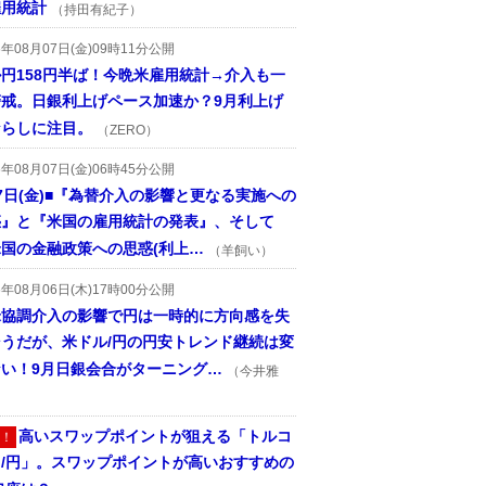
雇用統計
（持田有紀子）
6年08月07日(金)09時11分公開
円158円半ば！今晩米雇用統計→介入も一
警戒。日銀利上げペース加速か？9月利上げ
ならしに注目。
（ZERO）
6年08月07日(金)06時45分公開
7日(金)■『為替介入の影響と更なる実施への
惑』と『米国の雇用統計の発表』、そして
国の金融政策への思惑(利上…
（羊飼い）
6年08月06日(木)17時00分公開
米協調介入の影響で円は一時的に方向感を失
そうだが、米ドル/円の円安トレンド継続は変
ない！9月日銀会合がターニング…
（今井雅
高いスワップポイントが狙える「トルコ
！
ラ/円」。スワップポイントが高いおすすめの