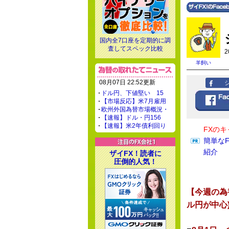
国内全7口座を定期的に調
査してスペック比較
2
羊飼い
08月07日 22:52更新
ドル円、下値堅い 15
【市場反応】米7月雇用
欧州外国為替市場概況・
【速報】ドル・円156
【速報】米2年債利回り
FXの
簡単な
紹介
ザイFX！読者に
圧倒的人気！
【今週の為
ル円が中心