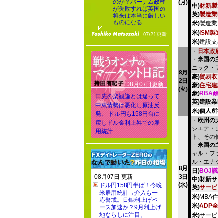
のか？バーナム政権
(月)
中)
財新製
が失敗すれば英国の
英)
製造業P
将来は本当に厳しい
ものになる！
米)
製造業
米)
ISM
07/21更新
米)
建設支
・
日本政
・
米国の
ニック・
8月
豪)
貿易収
2日
08月07日更新
豪)
住宅建
(火)
豪)
RBA
口先の楽観論とは違って
英)建設業
中東情勢は悪化し原油反
米)個人所
発、 ドル円も158円台に
・
欧州の
戻しドル金利上昇での雇
シエテ・
用統計
ト、その他
・
米国の
ャル・フ
ル・エナ
8月
日)
BOJ
08月07日 更新
3日
中)財新サ
(水)
ドル円158円半ば！今晩
英)
サービ
米雇用統計→介入も一
米)
MBA
応警戒。日銀利上げペ
米)
ADP
ース加速か？9月利上げ
地ならしに注目。
米)
サービ