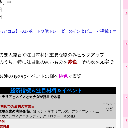
香、中
日
日
っとコム】FXレポートや億トレーダーのインタビューが満載！マ
■
の要人発言や注目材料は重要な物のみピックアップ
のうち、特に注目度の高いものを
赤色
、その次を
太字
で
関連のものはイベントの欄へ
桃色
で表記。
経済指標＆注目材料＆イベント
トラリアとスイスとカナダが祝日で休場
イベント
月初めでの最初の営業日
など
主要企業の決算発表
(バルカン・マテリアルズ、アライアント・エ
ロウズ、マイクロチップ・テクノロジー、その他)
MI
業PMI