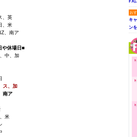
FX
おす
ス、英
キャ
日、米
ン
NZ、南ア
日や休場日■
香、中、加
日
豪、ス、加
、南ア
日
豪
加、米
シ
中