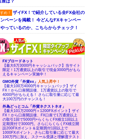
口座は？
ザイFX！で紹介している全FX会社の
すめ！
ンペーンを掲載！ 今どんなFXキャンペー
をやっているのか、こちらからチェック！
FXブロードネット
【最大6万3000円キャッシュバック】当サイト
限定！1万通貨以上の取引で現金3000円がもら
えるキャンペーン実施中！
GMO外貨「外貨ex」
人気上昇中！
【最大100万4000円キャッシュバック】ザイ
FX！から口座開設後、1万通貨以上の取引で
4000円がもらえる！ さらに取引量に応じて最
大100万円のチャンスも！
外為どっとコム「外貨ネクストネオ」
【最大101万2000円＋1200FXポイント】ザイ
FX！から口座開設後、FX口座で1万通貨以上
の取引1回で5000円+らくらくFX積立1回以上
定期買付で3000円。さらにらくらくFX積立開
設200FXポイント＆定期買付1回以上で
1000FXポイント。さらに取引量に応じて最大
100万円に加え、スクール受講と理解度テスト