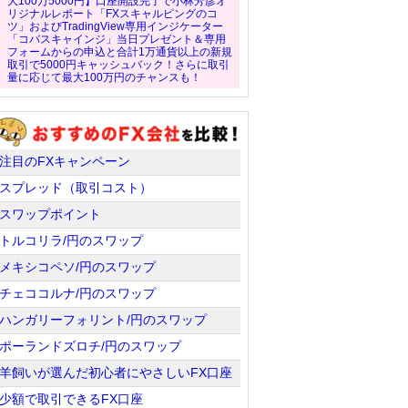
大100万5000円】口座開設完了で小林芳彦オ
リジナルレポート「FXスキャルピングのコ
ツ」およびTradingView専用インジケーター
「コバスキャインジ」当日プレゼント＆専用
フォームからの申込と合計1万通貨以上の新規
取引で5000円キャッシュバック！さらに取引
量に応じて最大100万円のチャンスも！
注目のFXキャンペーン
スプレッド（取引コスト）
スワップポイント
トルコリラ/円のスワップ
メキシコペソ/円のスワップ
チェココルナ/円のスワップ
ハンガリーフォリント/円のスワップ
ポーランドズロチ/円のスワップ
羊飼いが選んだ初心者にやさしいFX口座
少額で取引できるFX口座