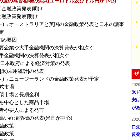
～の週の為替相場の焦点(ユーロドル及びドル円が中心)
MC金融政策発表]明け
J金融政策発表]明け
/1～)→オーストラリアと英国の金融政策発表と日本の議事
定
初め要因
要企業や大手金融機関の決算発表が相次ぐ
手金融機関の決算発表が相次ぐ
)に日本政府による経済対策の発表
に[米)雇用統計]の発表
ザ
/8～)→ニュージーランドの金融政策発表が予定
202
式市場
米ド
債市場と長期金利
安は
を中心とした商品市場
が
者や要人による発言
高い経済指標の発表(米国が中心)
202
融政策
口
融政策
反発