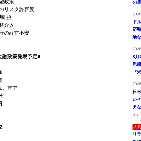
融政策
の
のリスク許容度
202
U離脱
ドル
替介入
応
行の経営不安
地
202
金融政策発表予定■
8月
思
加
『米
英
202
★ユ、南ア
日
米
い
日
え
人）
Z
人気
リ