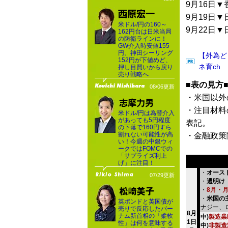
9月16日▼
9月19日▼
米ドル/円の160～
9月22日▼
162円台は日米当局
の防衛ラインに！
GW介入時安値155
円、神田シーリング
【外為ど
152円が下値めど、
ネ育ch
押し目買いから戻り
売り戦略へ
■表の見方
08/06更新
・米国以外
・注目材料
米ドル/円は為替介入
があっても5円程度
表記。
の下落で160円すら
割れない可能性が高
・金融政策
い！今週の中銀ウィ
ークではFOMCでの
「サプライズ利上
げ」に注目！
・
オース
07/29更新
・
週明け
・
8月・
・
米国の
英ポンドと英国債が
ナジー、
売りで反応したバー
8月
ナム新首相の「柔軟
中)
製造業P
1日
性」は何を意味する
中)
非製造