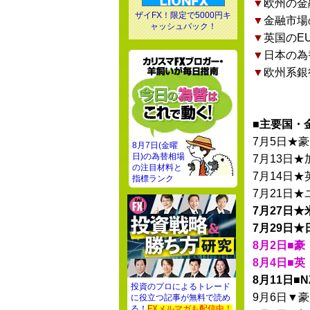
▼
欧州の金
ザイFX！限定で5000円キ
▼
金融市場
ャッシュバック！
▼
英国のE
▼
日本の為
▼
欧州系銀
■主要国・
7月5日★豪
8月7日(金曜
日)の為替相場
7月13日★
の注目材料と
7月14日★
指標ランク
7月21日
7月27日★
7月29日★
8月2日■豪
8月4日■英
8月11日■N
投資のプロによるトレード
9月6日▼豪
に役立つ記事が無料で読め
る！
FXメルマガも配信中！