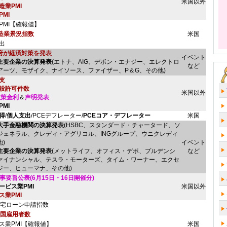
米国以外
造業PMI
MI
PMI【確報値】
製造業景況指数
米国
出
府が経済対策を発表
イベント
主要企業の決算発表
(エトナ、AIG、デボン・エナジー、エレクトロ
など
アーツ、モザイク、ナイソース、ファイザー、P＆G、その他)
支
設許可件数
米国以外
政策金利
＆
声明発表
PMI
得
/
個人支出
/PCEデフレーター/
PCEコア・デフレーター
米国
大手金融機関の決算発表
(HSBC、スタンダード・チャータード、ソ
ジェネラル、クレディ・アグリコル、INGグループ、ウニクレディ
)
イベント
主要企業の決算発表
(メットライフ、オフィス・デポ、プルデンシ
など
ァイナンシャル、テスラ・モーターズ、タイム・ワーナー、エクセ
ジー、ヒューマナ、その他)
議事要旨公表(6月15日・16日開催分)
ービス業PMI
米国以外
ス業PMI
住宅ローン申請指数
全国雇用者数
ス業PMI【確報値】
米国