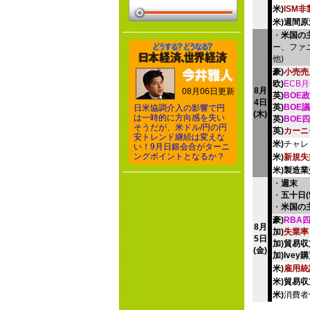
米)
ISM
米)週間
・
米国の
ー、ファ
他)
豪)
小売売
欧)
ECB
8月
08月06日更新
英)
BOE
4日
英)
BOE
日米協調介入の影響で円
(木)
は一時的に方向感を失い
英)
BOE
そうだが、米ドル/円の円
英)
カーニ
安トレンド継続は変えな
米)
チャレ
い！9月日銀会合がターニ
ングポイントとなるか？
米)
新規失
米)製造
・
週末
・
五十日(
・
米国の
豪)
RBA
8月
加)
失業率
5日
加)貿易収
(金)
加)Ive
米)
雇用統
米)貿易収
米)
消費者