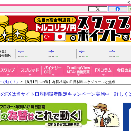
日（金）
--/--
--/--
--/--
--/--
1分59秒
--.--
--
--.--
--
--.--
--
--.--
--
れで動く！」
> 【8月1日～の週】為替相場の注目材料スケジュールと焦点
なのFXは当サイト口座開設者限定キャンペーン実施中！詳しく