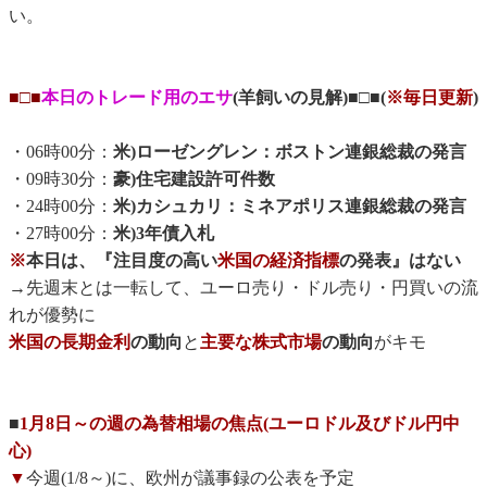
い。
■□■
本日のトレード用のエサ
(羊飼いの見解)■□■(
※毎日更新
)
・06時00分：
米)ローゼングレン：ボストン連銀総裁の発言
・09時30分：
豪)住宅建設許可件数
・24時00分：
米)カシュカリ：ミネアポリス連銀総裁の発言
・27時00分：
米)3年債入札
※
本日は、『注目度の高い
米国の経済指標
の発表』はない
→先週末とは一転して、ユーロ売り・ドル売り・円買いの流
れが優勢に
米国の長期金利
の動向
と
主要な株式市場
の動向
がキモ
■
1月8日～の週の為替相場の焦点(ユーロドル及びドル円中
心)
▼
今週(1/8～)に、欧州が議事録の公表を予定