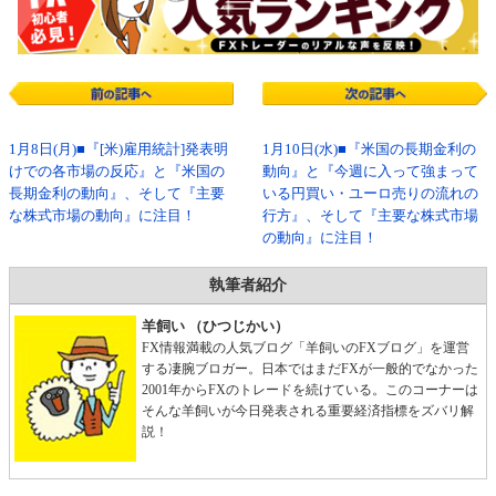
1月8日(月)■『[米)雇用統計]発表明
1月10日(水)■『米国の長期金利の
けでの各市場の反応』と『米国の
動向』と『今週に入って強まって
長期金利の動向』、そして『主要
いる円買い・ユーロ売りの流れの
な株式市場の動向』に注目！
行方』、そして『主要な株式市場
の動向』に注目！
執筆者紹介
羊飼い （ひつじかい）
FX情報満載の人気ブログ「羊飼いのFXブログ」を運営
する凄腕ブロガー。日本ではまだFXが一般的でなかった
2001年からFXのトレードを続けている。このコーナーは
そんな羊飼いが今日発表される重要経済指標をズバリ解
説！