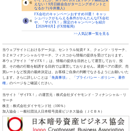
えない！9月日銀会合がターニングポイントと
なるか？(今井雅人)
FX会社のキャンペーンおすすめ10選！ キャッ
シュバックがもらえる条件がかんたんなFX会社
や、「ザイFX！」限定のキャンペーンを紹介
【2026年8月】(FX情報局)
>>人気記事一覧を見る
当ウェブサイトにおけるデータは、セントラル短資ＦＸ、クォンツ・リサーチ、
ＤＺＨフィナンシャルリサーチ、フィスコから情報の提供を受けております。
本ウェブサイト「ザイFX！」は、情報の提供を目的として運営しており、投
資、その他の行動を勧誘する目的では運営しておりません。通貨ペアの選択、売
買レートなど投資の最終決定は、お客様ご自身の判断でなさるようにお願いいた
します。さらに詳しいことは
「免責事項」
、
「プライバシー・ポリシー、著作
権」
のページをご確認ください。
当サイト「ザイFX！」の運営元：株式会社ダイヤモンド・フィナンシャル・リ
サーチ
株主：株式会社ダイヤモンド社（100％）
加入協会：一般社団法人日本暗号資産ビジネス協会（ＪＣＢＡ）