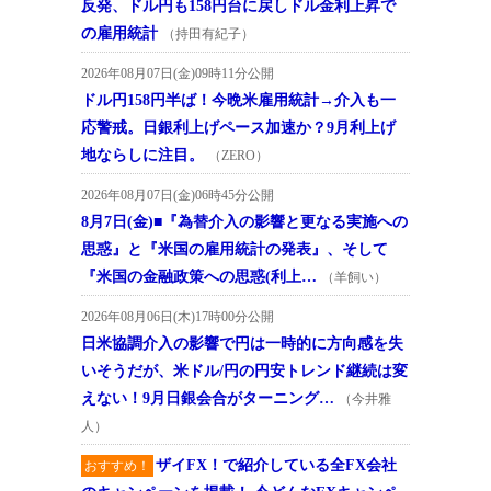
反発、ドル円も158円台に戻しドル金利上昇で
の雇用統計
（持田有紀子）
2026年08月07日(金)09時11分公開
ドル円158円半ば！今晩米雇用統計→介入も一
応警戒。日銀利上げペース加速か？9月利上げ
地ならしに注目。
（ZERO）
2026年08月07日(金)06時45分公開
8月7日(金)■『為替介入の影響と更なる実施への
思惑』と『米国の雇用統計の発表』、そして
『米国の金融政策への思惑(利上…
（羊飼い）
2026年08月06日(木)17時00分公開
日米協調介入の影響で円は一時的に方向感を失
いそうだが、米ドル/円の円安トレンド継続は変
えない！9月日銀会合がターニング…
（今井雅
人）
ザイFX！で紹介している全FX会社
おすすめ！