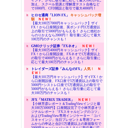
イント。さらに取引量に応じて最大100万円に
加え、スクール受講と理解度テスト合格など
で1000円、CFD開設と取引で最大4000円！
ヒロセ通商「LION FX」
キャッシュバック増
額
ＮＥＷ！
【最大100万7000円キャッシュバック】ザイ
FX！から口座開設後、英ポンド/円1万通貨以
上の取引で5000円がもらえる！ さらに他社か
らのりかえなら2000円！ 取引量に応じて最大
100万円のチャンスも！
GMOクリック証券「FXネオ」
ＮＥＷ！
【最大100万4000円キャッシュバック】ザイ
FX！から口座開設後、FXネオで1万通貨以上
の取引で4000円がもらえる！ さらに取引量に
応じて最大100万円のチャンスも！
トレイダーズ証券「みんなのFX」
人気！
Ｎ
ＥＷ！
【最大101万円キャッシュバック】ザイFX！か
ら口座開設後、FX口座で5万通貨以上の取引で
5000円+シストレ口座で5万通貨以上の取引で
5000円がもらえる！ さらに取引量に応じて最
大100万円のチャンスも！
JFX「MATRIX TRADER」
ＮＥＷ！
【小林芳彦レポート＆TradingViewインジと最
大100万5000円】口座開設完了で小林芳彦オリ
ジナルレポート「FXスキャルピングのコツ」
およびTradingView専用インジケーター「コバ
スキャインジ」当日プレゼント＆専用フォー
ムからの申込と合計1万通貨以上の新規取引で
5000円キャッシュバック！さらに取引量に応