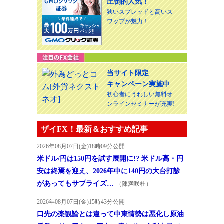
圧倒的人気！
狭いスプレッドと高いス
ワップが魅力！
当サイト限定
キャンペーン実施中
初心者にうれしい無料オ
ンラインセミナーが充実!
ザイFX！最新＆おすすめ記事
2026年08月07日(金)18時09分公開
米ドル/円は150円を試す展開に!? 米ドル高・円
安は終焉を迎え、2026年中に140円の大台打診
があってもサプライズ…
（陳満咲杜）
2026年08月07日(金)15時43分公開
口先の楽観論とは違って中東情勢は悪化し原油