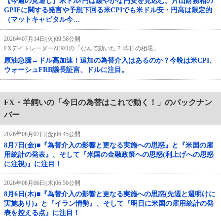
【今週の見通し】米ドル/円は緩やかな円安を見込む。片山財務相の
GPIFに関する発言や予想下回る米CPIでも米ドル安・円高は限定的
（マットキャピタル今…
2026年07月14日(火)09:56公開
FXデイトレーダーZEROの「なんで動いた？ 昨日の相場」
原油急騰→ドル高加速！追加の為替介入はあるのか？今晩は米CPI、
ウォーシュFRB議長証言、ドルに注目。
FX・羊飼いの「今日の為替はこれで動く！」のバックナン
バー
2026年08月07日(金)06:45公開
8月7日(金)■『為替介入の影響と更なる実施への思惑』と『米国の雇
用統計の発表』、そして『米国の金融政策への思惑(利上げへの思惑
に注視)』に注目！
2026年08月06日(木)06:50公開
8月6日(木)■『為替介入の影響と更なる実施への思惑(先週と週明けに
実施あり)』と『イラン情勢』、そして『明日に米国の雇用統計の発
表を控える点』に注目！