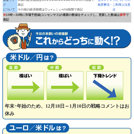
ク
表記
免罪事項・ご利用上注意
について
その他の経済指標は◎→○→△→×の4段階で表記
点
※
15時～20時に市場予想値(コンセンサス)の最新の数値をチェックし、更新した数値は
赤字
で
表記
年末･年始のため、12月18日～1月10日の戦略コメントはお
休み