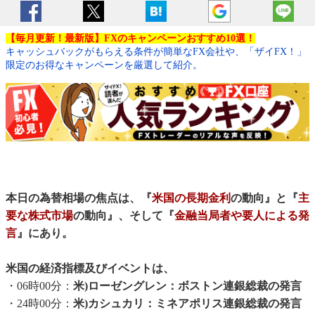
【毎月更新！最新版】FXのキャンペーンおすすめ10選！
キャッシュバックがもらえる条件が簡単なFX会社や、「ザイFX！」
限定のお得なキャンペーンを厳選して紹介。
本日の為替相場の焦点は、『
米国の長期金利
の動向』と『
主
要な株式市場
の動向』、そして『
金融当局者や要人による発
言
』にあり。
米国の経済指標及びイベントは、
・06時00分：
米)ローゼングレン：ボストン連銀総裁の発言
・24時00分：
米)カシュカリ：ミネアポリス連銀総裁の発言