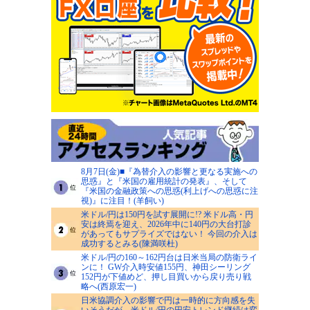
8月7日(金)■『為替介入の影響と更なる実施への
思惑』と『米国の雇用統計の発表』、そして
『米国の金融政策への思惑(利上げへの思惑に注
視)』に注目！(羊飼い)
米ドル/円は150円を試す展開に!? 米ドル高・円
安は終焉を迎え、2026年中に140円の大台打診
があってもサプライズではない！ 今回の介入は
成功するとみる(陳満咲杜)
米ドル/円の160～162円台は日米当局の防衛ライ
ンに！ GW介入時安値155円、神田シーリング
152円が下値めど、押し目買いから戻り売り戦
略へ(西原宏一)
日米協調介入の影響で円は一時的に方向感を失
いそうだが、米ドル/円の円安トレンド継続は変