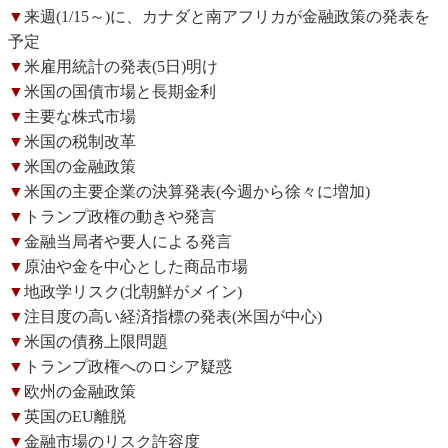
▼
来週(1/15～)に、カナダと南アフリカが金融政策の発表を
予定
▼
米雇用統計の発表(5日)明け
▼
米国の国債市場と長期金利
▼
主要な株式市場
▼
米国の税制改革
▼
米国の金融政策
▼
米国の主要企業の決算発表(今週から徐々に増加)
▼
トランプ政権の動きや発言
▼
金融当局者や要人による発言
▼
原油や金を中心とした商品市場
▼
地政学リスク(北朝鮮がメイン)
▼
注目度の高い経済指標の発表(米国が中心)
▼
米国の債務上限問題
▼
トランプ政権へのロシア疑惑
▼
欧州の金融政策
▼
英国のEU離脱
▼
金融市場のリスク許容度