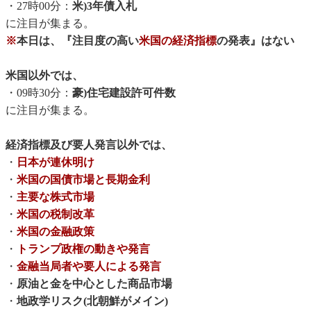
・27時00分：
米)3年債入札
に注目が集まる。
※
本日は、『注目度の高い
米国の経済指標
の発表』はない
米国以外では、
・09時30分：
豪)住宅建設許可件数
に注目が集まる。
経済指標及び要人発言以外では、
・
日本が連休明け
・
米国の国債市場と長期金利
・
主要な株式市場
・
米国の税制改革
・
米国の金融政策
・
トランプ政権の動きや発言
・
金融当局者や要人による発言
・
原油と金を中心とした商品市場
・
地政学リスク(北朝鮮がメイン)