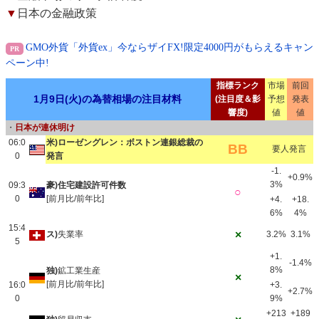
▼
日本の金融政策
GMO外貨「外貨ex」今ならザイFX!限定4000円がもらえるキャン
ペーン中!
指標ランク
市場
前回
1月9日(火)の為替相場の注目材料
(注目度＆影
予想
発表
響度)
値
値
・
日本が連休明け
06:0
米)ローゼングレン：ボストン連銀総裁の
BB
要人発言
0
発言
-1.
+0.9%
3%
09:3
豪)住宅建設許可件数
○
0
[前月比/前年比]
+4.
+18.
6%
4%
15:4
×
ス)
失業率
3.2%
3.1%
5
+1.
-1.4%
8%
独)
鉱工業生産
×
[前月比/前年比]
16:0
+3.
+2.7%
0
9%
+213
+189