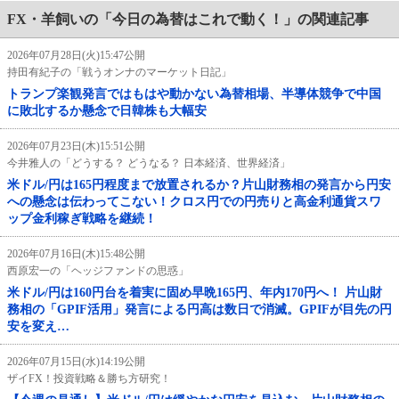
FX・羊飼いの「今日の為替はこれで動く！」の関連記事
2026年07月28日(火)15:47公開
持田有紀子の「戦うオンナのマーケット日記」
トランプ楽観発言ではもはや動かない為替相場、半導体競争で中国
に敗北するか懸念で日韓株も大幅安
2026年07月23日(木)15:51公開
今井雅人の「どうする？ どうなる？ 日本経済、世界経済」
米ドル/円は165円程度まで放置されるか？片山財務相の発言から円安
への懸念は伝わってこない！クロス円での円売りと高金利通貨スワ
ップ金利稼ぎ戦略を継続！
2026年07月16日(木)15:48公開
西原宏一の「ヘッジファンドの思惑」
米ドル/円は160円台を着実に固め早晩165円、年内170円へ！ 片山財
務相の「GPIF活用」発言による円高は数日で消滅。GPIFが目先の円
安を変え…
2026年07月15日(水)14:19公開
ザイFX！投資戦略＆勝ち方研究！