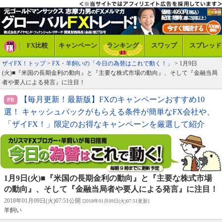
FX比較
キャンペーン
ランキング
スワップ
スプレッド
ザイFX！トップ
>
FX・羊飼いの「今日の為替はこれで動く！」
> 1月9日
(火)■『米国の長期金利の動向』と『主要な株式市場の動向』、そして『金融当局
者や要人による発言』に注目！
【毎月更新！最新版】FXのキャンペーンおすすめ10
選！ キャッシュバックがもらえる条件が簡単なFX会社や、
「ザイFX！」限定のお得なキャンペーンを厳選して紹介
1月9日(火)■『米国の長期金利の動向』と『主要な株式市場
の動向』、そして『金融当局者や要人による発言』に注目！
2018年01月09日(火)07:51公開
[2018年01月09日(火)07:51更新]
羊飼い