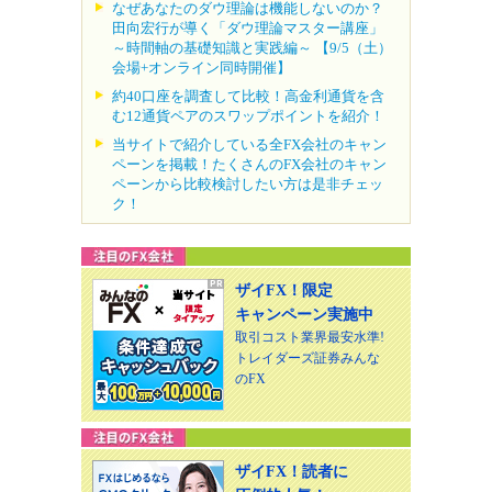
なぜあなたのダウ理論は機能しないのか？
田向宏行が導く「ダウ理論マスター講座」
～時間軸の基礎知識と実践編～ 【9/5（土）
会場+オンライン同時開催】
約40口座を調査して比較！高金利通貨を含
む12通貨ペアのスワップポイントを紹介！
当サイトで紹介している全FX会社のキャン
ペーンを掲載！たくさんのFX会社のキャン
ペーンから比較検討したい方は是非チェッ
ク！
ザイFX！限定
キャンペーン実施中
取引コスト業界最安水準!
トレイダーズ証券みんな
のFX
ザイFX！読者に