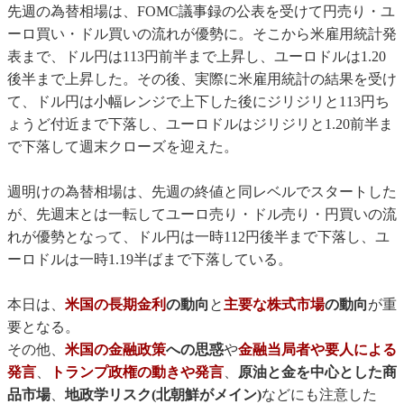
先週の為替相場は、FOMC議事録の公表を受けて円売り・ユ
ーロ買い・ドル買いの流れが優勢に。そこから米雇用統計発
表まで、ドル円は113円前半まで上昇し、ユーロドルは1.20
後半まで上昇した。その後、実際に米雇用統計の結果を受け
て、ドル円は小幅レンジで上下した後にジリジリと113円ち
ょうど付近まで下落し、ユーロドルはジリジリと1.20前半ま
で下落して週末クローズを迎えた。
週明けの為替相場は、先週の終値と同レベルでスタートした
が、先週末とは一転してユーロ売り・ドル売り・円買いの流
れが優勢となって、ドル円は一時112円後半まで下落し、ユ
ーロドルは一時1.19半ばまで下落している。
本日は、
米国の長期金利
の動向
と
主要な株式市場
の動向
が重
要となる。
その他、
米国の金融政策
への思惑
や
金融当局者や要人による
発言
、
トランプ政権の動きや発言
、
原油と金を中心とした商
品市場
、
地政学リスク(北朝鮮がメイン)
などにも注意した