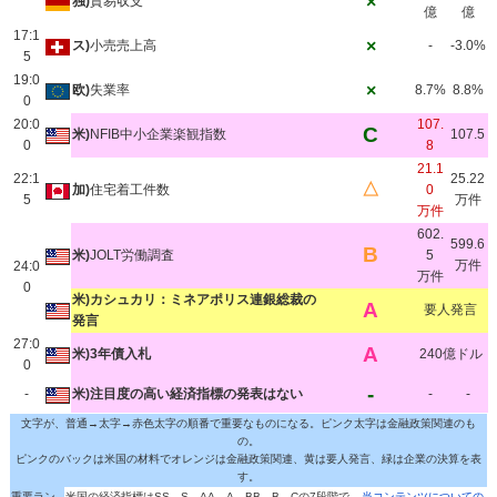
×
独)
貿易収支
億
億
17:1
×
ス)
小売売上高
-
-3.0%
5
19:0
×
欧)
失業率
8.7%
8.8%
0
20:0
107.
C
米)
NFIB中小企業楽観指数
107.5
0
8
21.1
22:1
25.22
△
加)
住宅着工件数
0
5
万件
万件
602.
599.6
B
米)
JOLT労働調査
5
万件
24:0
万件
0
米)カシュカリ：ミネアポリス連銀総裁の
A
要人発言
発言
27:0
A
米)3年債入札
240億ドル
0
-
-
米)注目度の高い経済指標の発表はない
-
-
文字が、普通→太字→赤色太字の順番で重要なものになる。ピンク太字は金融政策関連のも
の。
ピンクのバックは米国の材料でオレンジは金融政策関連、黄は要人発言、緑は企業の決算を表
す。
重要ラン
米国の経済指標はSS→S→AA→A→BB→B→Cの7段階で
当コンテンツについての