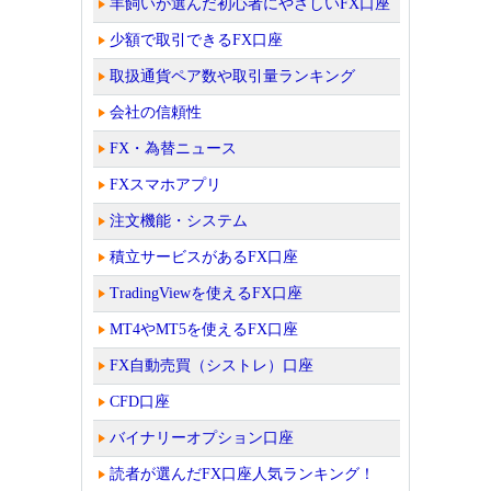
羊飼いが選んだ初心者にやさしいFX口座
少額で取引できるFX口座
取扱通貨ペア数や取引量ランキング
会社の信頼性
FX・為替ニュース
FXスマホアプリ
注文機能・システム
積立サービスがあるFX口座
TradingViewを使えるFX口座
MT4やMT5を使えるFX口座
FX自動売買（シストレ）口座
CFD口座
バイナリーオプション口座
読者が選んだFX口座人気ランキング！