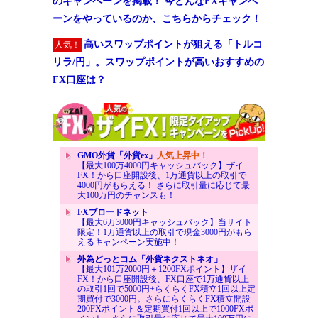
のキャンペーンを掲載！ 今どんなFXキャンペ
ーンをやっているのか、こちらからチェック！
高いスワップポイントが狙える「トルコ
人気！
リラ/円」。スワップポイントが高いおすすめの
FX口座は？
GMO外貨「外貨ex」
人気上昇中！
【最大100万4000円キャッシュバック】ザイ
FX！から口座開設後、1万通貨以上の取引で
4000円がもらえる！ さらに取引量に応じて最
大100万円のチャンスも！
FXブロードネット
【最大6万3000円キャッシュバック】当サイト
限定！1万通貨以上の取引で現金3000円がもら
えるキャンペーン実施中！
外為どっとコム「外貨ネクストネオ」
【最大101万2000円＋1200FXポイント】ザイ
FX！から口座開設後、FX口座で1万通貨以上
の取引1回で5000円+らくらくFX積立1回以上定
期買付で3000円。さらにらくらくFX積立開設
200FXポイント＆定期買付1回以上で1000FXポ