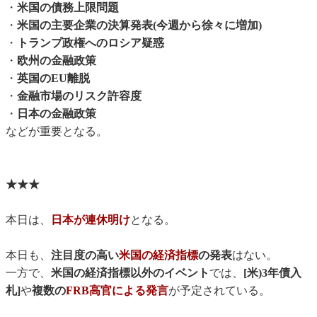
・
米国の債務上限問題
・
米国の主要企業の決算発表(今週から徐々に増加)
・
トランプ政権へのロシア疑惑
・
欧州の金融政策
・
英国のEU離脱
・
金融市場のリスク許容度
・
日本の金融政策
などが重要となる。
★★★
本日は、
日本が連休明け
となる。
本日も、
注目度の高い
米国の経済指標
の発表
はない。
一方で、
米国の経済指標以外のイベント
では、
[米)3年債入
札]
や
複数の
FRB高官による発言
が予定されている。