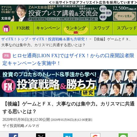
FX比較
キャンペーン
ランキング
スワップ
スプレッド
ザイFX！トップ
>
ザイFX！投資戦略＆勝ち方研究！
> 【後編】ゲームとＦＸ、
大事なのは集中力。カリスマに共通する思いとは？
ヒロセ通商[LION FX]ではザイFX！からの口座開設者限
定キャンペーンを実施中！
【後編】ゲームとＦＸ、大事なのは集中力。
カリスマに共通
する思いとは？
2020年05月06日(水)12:00公開
[2020年05月06日(水)12:00更新]
ザイ投資戦略メルマガ