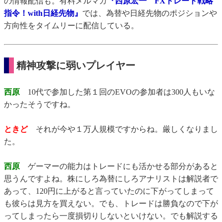
の情報配信も。有料メルマガ
『西原宏一 FXトレード戦略
指令！with日経先物』
では、為替や日経先物のポジションや
方向性をタイムリーに配信している。
精神攻撃に弱いプレイヤー
西原
10代で参加した第１回のEVOの参加者は300人もいな
かったそうですね。
ときど
それが今や１万人規模ですからね。厳しくなりまし
た。
西原
ゲーマーの能力はトレードにも活かせる部分があると
思うんですよね。株にしろ為替にしろアナリストは解説者で
あって、120円に上がると言っていたのに下がってしまって
も彼らは見方を買えない。でも、トレードは勝負なので下が
ってしまったら一度損切りしないといけない。でも解説する