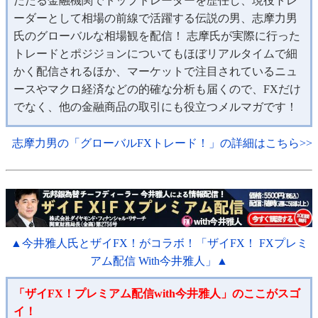
だたる金融機関でトップトレーダーを歴任し、現役トレ
ーダーとして相場の前線で活躍する伝説の男、志摩力男
氏のグローバルな相場観を配信！ 志摩氏が実際に行った
トレードとポジジョンについてもほぼリアルタイムで細
かく配信されるほか、マーケットで注目されているニュ
ースやマクロ経済などの的確な分析も届くので、FXだけ
でなく、他の金融商品の取引にも役立つメルマガです！
志摩力男の「グローバルFXトレード！」の詳細はこちら>>
▲今井雅人氏とザイFX！がコラボ！「ザイFX！ FXプレミ
アム配信 With今井雅人」▲
「ザイFX！プレミアム配信with今井雅人」のここがスゴ
イ！