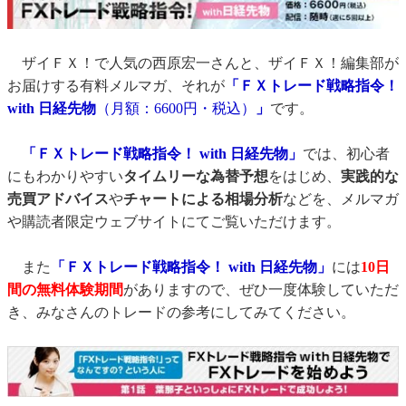
ザイＦＸ！で人気の西原宏一さんと、ザイＦＸ！編集部が
お届けする有料メルマガ、それが
「ＦＸトレード戦略指令！
with 日経先物
（月額：6600円・税込）
」
です。
「ＦＸトレード戦略指令！ with 日経先物」
では、初心者
にもわかりやすい
タイムリーな為替予想
をはじめ、
実践的な
売買アドバイス
や
チャートによる相場分析
などを、メルマガ
や購読者限定ウェブサイトにてご覧いただけます。
また
「ＦＸトレード戦略指令！ with 日経先物」
には
10日
間の無料体験期間
がありますので、ぜひ一度体験していただ
き、みなさんのトレードの参考にしてみてください。