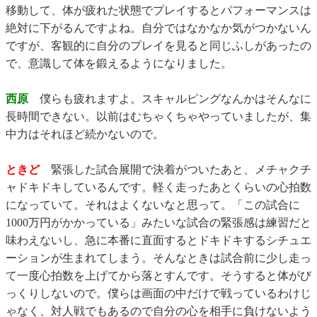
移動して、体が疲れた状態でプレイするとパフォーマンスは
絶対に下がるんですよね。自分ではなかなか気がつかないん
ですが、客観的に自分のプレイを見ると同じふしがあったの
で、意識して体を鍛えるようになりました。
西原
僕らも疲れますよ。スキャルピングなんかはそんなに
長時間できない。以前はむちゃくちゃやっていましたが、集
中力はそれほど続かないので。
ときど
緊張した試合展開で決着がついたあと、メチャクチ
ャドキドキしているんです。軽く走ったあとくらいの心拍数
になっていて。それはよくないなと思って。「この試合に
1000万円がかかっている」みたいな試合の緊張感は練習だと
味わえないし、急に本番に直面するとドキドキするシチュエ
ーションが生まれてしまう。そんなときは試合前に少し走っ
て一度心拍数を上げてから落とすんです。そうすると体がび
っくりしないので。僕らは画面の中だけで戦っているわけじ
ゃなく、対人戦でもあるので自分の心を相手に負けないよう