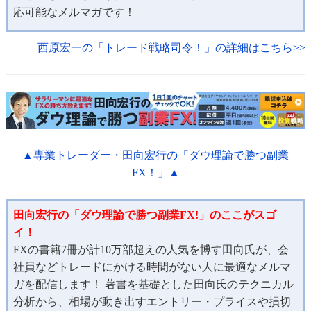
応可能なメルマガです！
西原宏一の「トレード戦略司令！」の詳細はこちら>>
▲専業トレーダー・田向宏行の「ダウ理論で勝つ副業
FX！」▲
田向宏行の「ダウ理論で勝つ副業FX!」のここがスゴ
イ！
FXの書籍7冊が計10万部超えの人気を博す田向氏が、会
社員などトレードにかける時間がない人に最適なメルマ
ガを配信します！ 著書を基礎とした田向氏のテクニカル
分析から、相場が動き出すエントリー・プライスや損切