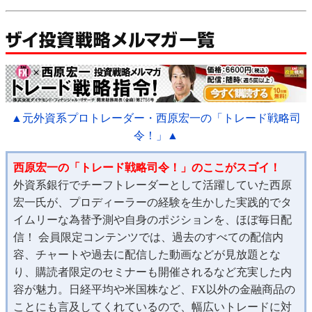
▲元外資系プロトレーダー・西原宏一の「トレード戦略司
令！」▲
西原宏一の「トレード戦略司令！」のここがスゴイ！
外資系銀行でチーフトレーダーとして活躍していた西原
宏一氏が、プロディーラーの経験を生かした実践的でタ
イムリーな為替予測や自身のポジションを、ほぼ毎日配
信！ 会員限定コンテンツでは、過去のすべての配信内
容、チャートや過去に配信した動画などが見放題とな
り、購読者限定のセミナーも開催されるなど充実した内
容が魅力。日経平均や米国株など、FX以外の金融商品の
ことにも言及してくれているので、幅広いトレードに対