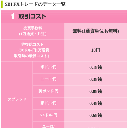
SBI FXトレードのデータ一覧
売買手数料
無料(1通貨単位も無料)
（1万通貨・片道）
往復総コスト
18円
（米ドル/円1万通貨
取引時の最低コスト）
0.18銭
米ドル/円
0.38銭
ユーロ/円
0.88銭
英ポンド/円
スプレッド
0.48銭
豪ドル/円
0.68銭
NZドル/円
ユーロ/