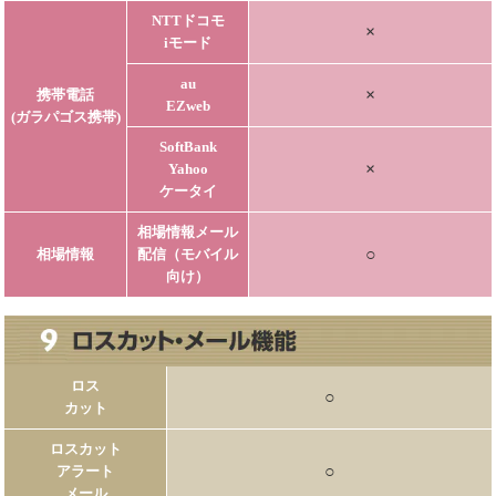
NTTドコモ
×
iモード
au
×
携帯電話
EZweb
(ガラパゴス携帯)
SoftBank
×
Yahoo
ケータイ
相場情報メール
○
相場情報
配信（モバイル
向け）
ロス
○
カット
ロスカット
○
アラート
メール