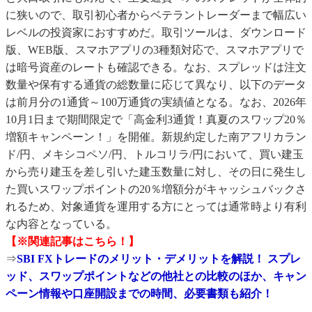
に狭いので、取引初心者からベテラントレーダーまで幅広い
レベルの投資家におすすめだ。取引ツールは、ダウンロード
版、WEB版、スマホアプリの3種類対応で、スマホアプリで
は暗号資産のレートも確認できる。なお、スプレッドは注文
数量や保有する通貨の総数量に応じて異なり、以下のデータ
は前月分の1通貨～100万通貨の実績値となる。なお、2026年
10月1日まで期間限定で「高金利3通貨！真夏のスワップ20％
増額キャンペーン！」を開催。新規約定した南アフリカラン
ド/円、メキシコペソ/円、トルコリラ/円において、買い建玉
から売り建玉を差し引いた建玉数量に対し、その日に発生し
た買いスワップポイントの20％増額分がキャッシュバックさ
れるため、対象通貨を運用する方にとっては通常時より有利
な内容となっている。
【※関連記事はこちら！】
⇒
SBI FXトレードのメリット・デメリットを解説！ スプレ
ッド、スワップポイントなどの他社との比較のほか、キャン
ペーン情報や口座開設までの時間、必要書類も紹介！