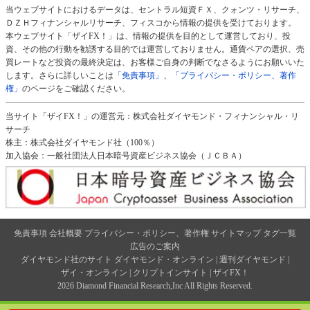
当ウェブサイトにおけるデータは、セントラル短資ＦＸ、クォンツ・リサーチ、
ＤＺＨフィナンシャルリサーチ、フィスコから情報の提供を受けております。
本ウェブサイト「ザイFX！」は、情報の提供を目的として運営しており、投
資、その他の行動を勧誘する目的では運営しておりません。通貨ペアの選択、売
買レートなど投資の最終決定は、お客様ご自身の判断でなさるようにお願いいた
します。さらに詳しいことは
「免責事項」
、
「プライバシー・ポリシー、著作
権」
のページをご確認ください。
当サイト「ザイFX！」の運営元：株式会社ダイヤモンド・フィナンシャル・リ
サーチ
株主：株式会社ダイヤモンド社（100％）
加入協会：一般社団法人日本暗号資産ビジネス協会（ＪＣＢＡ）
免責事項
会社概要
プライバシー・ポリシー、著作権
サイトマップ
タグ一覧
広告のご案内
ダイヤモンド社のサイト
ダイヤモンド・オンライン
|
週刊ダイヤモンド
|
ザイ・オンライン
|
クリプトインサイト
|
ザイFX！
2026 Diamond Financial Research,Inc All Rights Reserved.