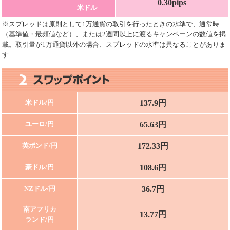
0.30pips
米ドル
※スプレッドは原則として1万通貨の取引を行ったときの水準で、通常時
（基準値・最頻値など）、または2週間以上に渡るキャンペーンの数値を掲
載。取引量が1万通貨以外の場合、スプレッドの水準は異なることがありま
す
137.9円
米ドル/円
65.63円
ユーロ/円
172.33円
英ポンド/円
108.6円
豪ドル/円
36.7円
NZドル/円
南アフリカ
13.77円
ランド/円