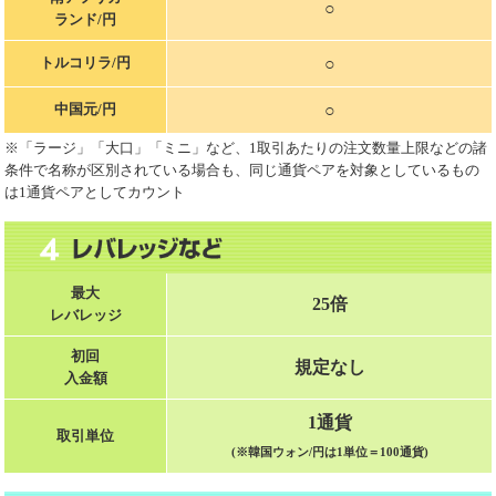
○
ランド/円
○
トルコリラ/円
○
中国元/円
※「ラージ」「大口」「ミニ」など、1取引あたりの注文数量上限などの諸
条件で名称が区別されている場合も、同じ通貨ペアを対象としているもの
は1通貨ペアとしてカウント
最大
25倍
レバレッジ
初回
規定なし
入金額
1通貨
取引単位
(※韓国ウォン/円は1単位＝100通貨)