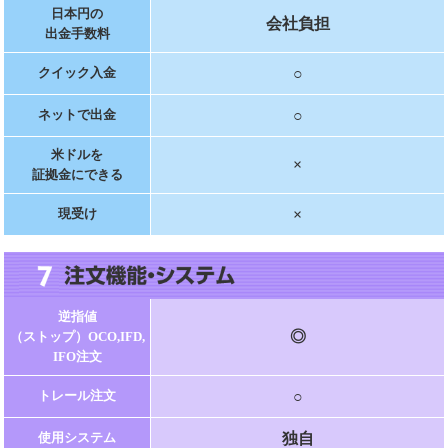
日本円の
会社負担
出金手数料
○
クイック入金
○
ネットで出金
米ドルを
×
証拠金にできる
×
現受け
逆指値
◎
（ストップ）OCO,IFD,
IFO注文
○
トレール注文
独自
使用システム