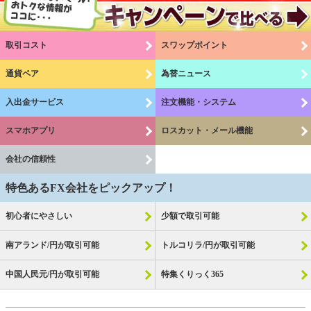
取引コスト
スワップポイント
通貨ペア
為替ニュース
入出金サービス
注文機能・システム
スマホアプリ
ロスカット・メール機能
会社の信頼性
特色あるFX会社をピックアップ！
初心者にやさしい
少額で取引可能
南アランド/円が取引可能
トルコリラ/円が取引可能
中国人民元/円が取引可能
特集くりっく365