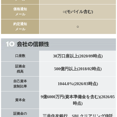
価格通知
○(モバイル含む)
メール
約定通知
○
メール
30万口座以上(2020/09時点)
口座数
証拠金
500億円以上(2018/02時点)
残高
自己資本
1044.0%(2026/03時点)
規制比率
9億6000万円(資本準備金を含む)(2026/05
資本金
時点)
証拠金の
三井住友銀行、SBI クリアリング信託