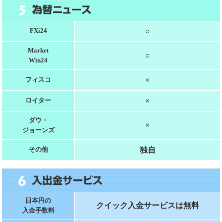
○
FXi24
Market
○
Win24
×
フィスコ
×
ロイター
ダウ・
×
ジョーンズ
独自
その他
日本円の
クイック入金サービスは無料
入金手数料