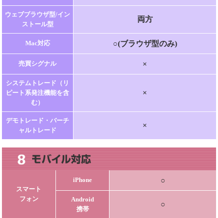
ウェブブラウザ型/イン
両方
ストール型
○(ブラウザ型のみ)
Mac対応
×
売買シグナル
システムトレード（リ
×
ピート系発注機能を含
む）
デモトレード・バーチ
×
ャルトレード
○
iPhone
スマート
フォン
Android
○
携帯