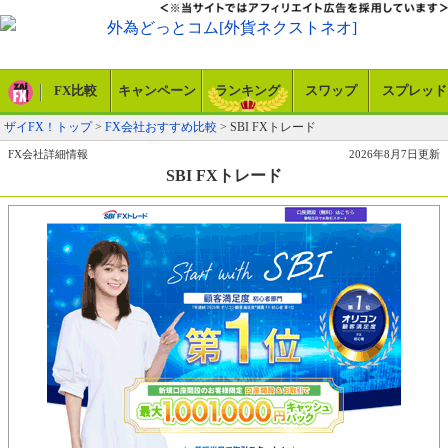
FX比較
キャンペーン
ランキング
スワップ
スプレッド
ザイFX！トップ
>
FX会社おすすめ比較
>
SBI FXトレード
FX会社詳細情報
2026年8月7日更新
SBI FXトレード