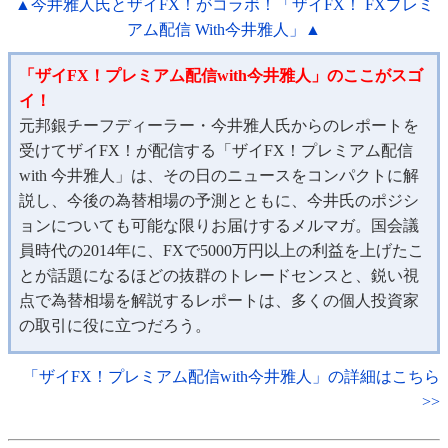
▲今井雅人氏とザイFX！がコラボ！「ザイFX！ FXプレミ
アム配信 With今井雅人」▲
「ザイFX！プレミアム配信with今井雅人」のここがスゴ
イ！
元邦銀チーフディーラー・今井雅人氏からのレポートを
受けてザイFX！が配信する「ザイFX！プレミアム配信
with 今井雅人」は、その日のニュースをコンパクトに解
説し、今後の為替相場の予測とともに、今井氏のポジシ
ョンについても可能な限りお届けするメルマガ。国会議
員時代の2014年に、FXで5000万円以上の利益を上げたこ
とが話題になるほどの抜群のトレードセンスと、鋭い視
点で為替相場を解説するレポートは、多くの個人投資家
の取引に役に立つだろう。
「ザイFX！プレミアム配信with今井雅人」の詳細はこちら
>>