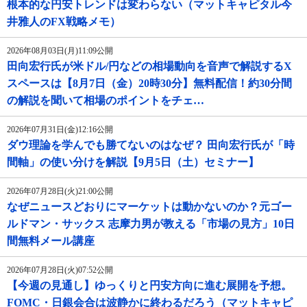
根本的な円安トレンドは変わらない（マットキャピタル今
井雅人のFX戦略メモ）
2026年08月03日(月)11:09公開
田向宏行氏が米ドル/円などの相場動向を音声で解説するX
スペースは【8月7日（金）20時30分】無料配信！約30分間
の解説を聞いて相場のポイントをチェ…
2026年07月31日(金)12:16公開
ダウ理論を学んでも勝てないのはなぜ？ 田向宏行氏が「時
間軸」の使い分けを解説【9月5日（土）セミナー】
2026年07月28日(火)21:00公開
なぜニュースどおりにマーケットは動かないのか？元ゴー
ルドマン・サックス 志摩力男が教える「市場の見方」10日
間無料メール講座
2026年07月28日(火)07:52公開
【今週の見通し】ゆっくりと円安方向に進む展開を予想。
FOMC・日銀会合は波静かに終わるだろう（マットキャピ