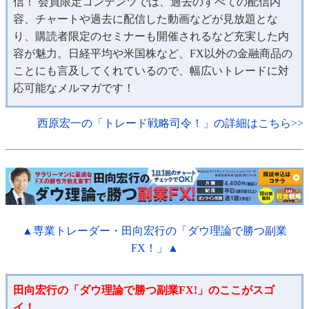
信！ 会員限定コンテンツでは、過去のすべての配信内
容、チャートや過去に配信した動画などが見放題とな
り、購読者限定のセミナーも開催されるなど充実した内
容が魅力。日経平均や米国株など、FX以外の金融商品の
ことにも言及してくれているので、幅広いトレードに対
応可能なメルマガです！
西原宏一の「トレード戦略司令！」の詳細はこちら>>
▲専業トレーダー・田向宏行の「ダウ理論で勝つ副業
FX！」▲
田向宏行の「ダウ理論で勝つ副業FX!」のここがスゴ
イ！