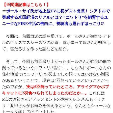
【※関連記事はこちら！】
⇒
ポール・サイ氏が地上波TVに初ゲスト出演！ シアトルで
実感する米国経済のリアルとは？ “ニワトリ”を飼育するユ
ニークなFIRE生活の告白に、視聴者も思わずほっこり!?
今回は、前回放送の話を受けて、ポールさんが住むシアト
ルのクリスマスシーズンの話題、雪が降って娘さんが興奮し
て、雪だるまを作った話などを紹介。
そして、今回も前回盛り上がったポールさんが自宅の庭で
飼っているというニワトリの話に…。ちなみにポールさんの
住む地域ではニワトリは6羽までしか飼ってはいけない制限
があるということで、現在は4羽飼っているということだっ
たのですが、
実は6羽飼っていたところ、アライグマかボブ
キャットに2羽食べられてしまったのだとか…。
これには
MCの渡部さんとアシスタントの木村カレンさんもビック
リ！渡部さんがお悔みを伝えるという、なんともシュールな
トークを繰り広げていました。