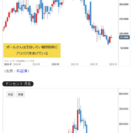
（出所：
IG証券
）
テンセント 月足