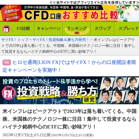
FX比較
キャンペーン
ランキング
スワップ
スプレッド
ザイFX！トップ
>
ザイFX！投資戦略＆勝ち方研究！
> 米インフレはピークアウ
トで2023年は落ち着いてくる。中国株、米国株のテクノロジー株に注目！集中し
て投資するならハイテク銘柄中心のETFに買い妙味アリ！
ヒロセ通商[LION FX]ではザイFX！からの口座開設者限
定キャンペーンを実施中！
米インフレはピークアウトで2023年は落ち着いてくる。
中国
株、米国株のテクノロジー株に注目！集中して投資
するなら
ハイテク銘柄中心のETFに買い妙味アリ！
2022年12月17日(土)15:22公開
[2022年12月17日(土)15:22更新]