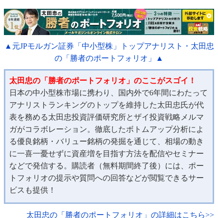
▲元JPモルガン証券「中小型株」トップアナリスト・太田忠
の「勝者のポートフォリオ」▲
太田忠の「勝者のポートフォリオ」のここがスゴイ！
日本の中小型株市場に携わり、国内外で6年間にわたって
アナリストランキングのトップを維持した太田忠氏が代
表を務める太田忠投資評価研究所とザイ投資戦略メルマ
ガがコラボレーション。徹底したボトムアップ分析によ
る優良銘柄・バリュー銘柄の発掘を通じて、相場の動き
に一喜一憂せずに資産増を目指す方法を配信やセミナー
などで発信する。購読者（無料期間終了後）には、ポー
トフォリオの提示や質問への回答などが閲覧できるサー
ビスも提供！
太田忠の「勝者のポートフォリオ」の詳細はこちら>>