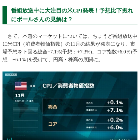
番組放送中に大注目の米CPI発表！予想比下振れ
にポールさんの見解は？
さて、本題のマーケットについては、ちょうど番組放送中
に米CPI（消費者物価指数）の11月の結果が発表になり、市
場予想を下回る総合+7.1%(予想：+7.3%)、コア指数+6.0％(予
想：+6.1％)を受けて、円高・株高の展開に。