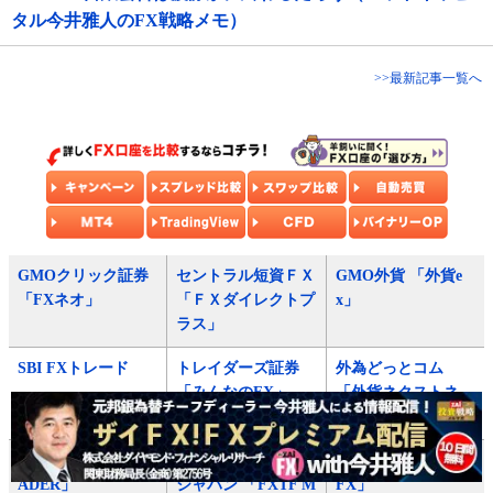
タル今井雅人のFX戦略メモ）
>>最新記事一覧へ
GMOクリック証券
セントラル短資ＦＸ
GMO外貨 「外貨e
「FXネオ」
「ＦＸダイレクトプ
x」
ラス」
SBI FXトレード
トレイダーズ証券
外為どっとコム
「みんなのFX」
「外貨ネクストネ
オ」
JFX 「MATRIX TR
ゴールデンウェイ・
ヒロセ通商 「LION
ADER」
ジャパン 「FXTF M
FX」