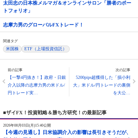
太田忠の日本株メルマガ＆オンラインサロン「勝者のポー
トフォリオ」
志摩力男のグローバルFXトレード！
関連タグ
米国株
ETF（上場投資信託）
前の記事
次の記事
【一撃4円抜き！】政府・日銀
5200pips超獲得した「損小利
介入以降の志摩力男の米ドル/
大」米ドル/円トレードの裏側
円トレード実…
を大公…
■ザイFX！投資戦略＆勝ち方研究！の最新記事
2026年08月03日(月)15:40公開
【今週の見通し】日米協調介入の影響は長引きそうだが、