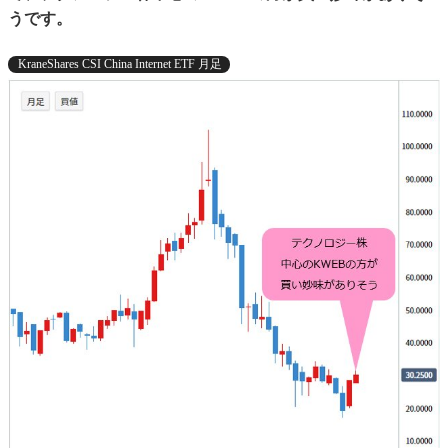
うです。
KraneShares CSI China Internet ETF 月足