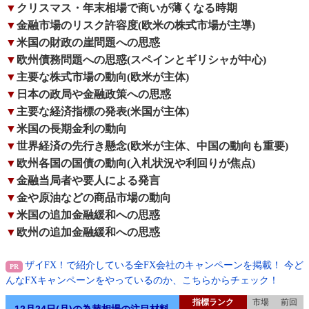
▼
クリスマス・年末相場で商いが薄くなる時期
▼
金融市場のリスク許容度(欧米の株式市場が主導)
▼
米国の財政の崖問題への思惑
▼
欧州債務問題への思惑(スペインとギリシャが中心)
▼
主要な株式市場の動向(欧米が主体)
▼
日本の政局や金融政策への思惑
▼
主要な経済指標の発表(米国が主体)
▼
米国の長期金利の動向
▼
世界経済の先行き懸念(欧米が主体、中国の動向も重要)
▼
欧州各国の国債の動向(入札状況や利回りが焦点)
▼
金融当局者や要人による発言
▼
金や原油などの商品市場の動向
▼
米国の追加金融緩和への思惑
▼
欧州の追加金融緩和への思惑
ザイFX！で紹介している全FX会社のキャンペーンを掲載！ 今ど
んなFXキャンペーンをやっているのか、こちらからチェック！
指標ランク
市場
前回