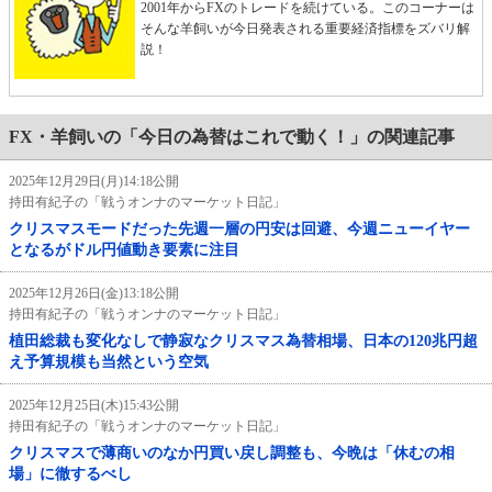
2001年からFXのトレードを続けている。このコーナーは
そんな羊飼いが今日発表される重要経済指標をズバリ解
説！
FX・羊飼いの「今日の為替はこれで動く！」の関連記事
2025年12月29日(月)14:18公開
持田有紀子の「戦うオンナのマーケット日記」
クリスマスモードだった先週一層の円安は回避、今週ニューイヤー
となるがドル円値動き要素に注目
2025年12月26日(金)13:18公開
持田有紀子の「戦うオンナのマーケット日記」
植田総裁も変化なしで静寂なクリスマス為替相場、日本の120兆円超
え予算規模も当然という空気
2025年12月25日(木)15:43公開
持田有紀子の「戦うオンナのマーケット日記」
クリスマスで薄商いのなか円買い戻し調整も、今晩は「休むの相
場」に徹するべし