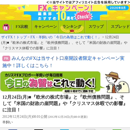
FX比較
キャンペーン
ランキング
スワップ
スプレッド
ザイFX！トップ
>
FX・羊飼いの「今日の為替はこれで動く！」
> 12月24日
(月)■『欧米の株式市場』と『欧州債務問題』、そして『米国の財政の崖問題』や
『クリスマス休暇での影響』に注目！
みんなのFXは当サイト口座開設者限定キャンペーン実
施中！詳しくはこちら！
12月24日(月)■『欧米の株式市場』と『欧州債務問題』、そ
して『米国の財政の崖問題』や『クリスマス休暇での影響』
に注目！
2012年12月24日(月)08:01公開
[2012年12月24日(月)08:01更新]
羊飼い