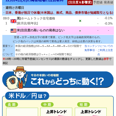
12月24日(月)の為替相場の注目材料
(注目度＆影響度)
予想値
発表値
・
週明け月曜日
・
日本、香港が祝日で休場(※米国は、株式、商品、債券市場が短縮取引となる)
-
-0.1%
09:0
英)
ホームトラック住宅価格
×
1
[前月比/前年比]
-
-0.3%
-
-
米)注目度の高いものの発表はない
-
-
普通→太字→赤色太字の順番で重要。ピンク色太字は金融政策関連のもの。
ピンク色のバックは米国の材料で黄色は要人発言、緑色は企業の決算を表す。
重要ラン
米国の経済指標はSS→S→AA→A→BB→B→Cの7段階で
当コンテンツについての
ク
表記
免罪事項・ご利用上注意
について
その他の経済指標は◎→○→△→×の4段階で表記
点
※
15時～20時に市場予想値(コンセンサス)の最新の数値をチェックし、更新した数値は
赤字
で
表記