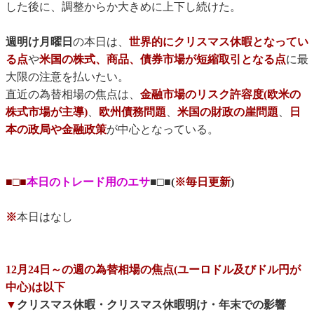
した後に、調整からか大きめに上下し続けた。
週明け月曜日
の本日は、
世界的にクリスマス休暇となってい
る点
や
米国の株式、商品、債券市場が短縮取引となる点
に最
大限の注意を払いたい。
直近の為替相場の焦点は、
金融市場のリスク許容度(欧米の
株式市場が主導)
、
欧州債務問題
、
米国の財政の崖問題
、
日
本の政局や金融政策
が中心となっている。
■□■
本日のトレード用のエサ
■□■(
※毎日更新
)
※
本日はなし
12月24日～の週の為替相場の焦点(ユーロドル及びドル円が
中心)は以下
▼
クリスマス休暇・クリスマス休暇明け・年末での影響