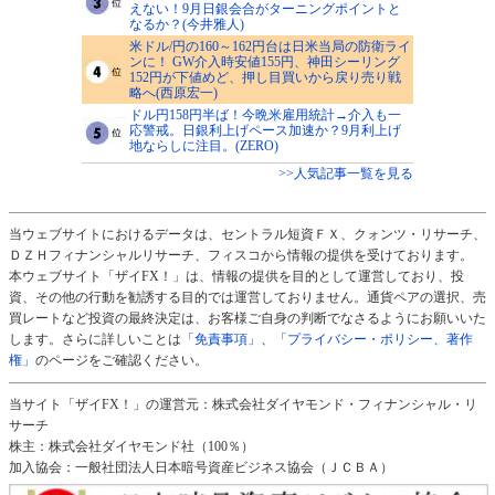
えない！9月日銀会合がターニングポイントと
なるか？(今井雅人)
米ドル/円の160～162円台は日米当局の防衛ライ
ンに！ GW介入時安値155円、神田シーリング
152円が下値めど、押し目買いから戻り売り戦
略へ(西原宏一)
ドル円158円半ば！今晩米雇用統計→介入も一
応警戒。日銀利上げペース加速か？9月利上げ
地ならしに注目。(ZERO)
>>人気記事一覧を見る
当ウェブサイトにおけるデータは、セントラル短資ＦＸ、クォンツ・リサーチ、
ＤＺＨフィナンシャルリサーチ、フィスコから情報の提供を受けております。
本ウェブサイト「ザイFX！」は、情報の提供を目的として運営しており、投
資、その他の行動を勧誘する目的では運営しておりません。通貨ペアの選択、売
買レートなど投資の最終決定は、お客様ご自身の判断でなさるようにお願いいた
します。さらに詳しいことは
「免責事項」
、
「プライバシー・ポリシー、著作
権」
のページをご確認ください。
当サイト「ザイFX！」の運営元：株式会社ダイヤモンド・フィナンシャル・リ
サーチ
株主：株式会社ダイヤモンド社（100％）
加入協会：一般社団法人日本暗号資産ビジネス協会（ＪＣＢＡ）