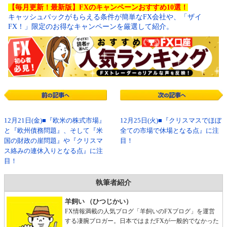
【毎月更新！最新版】FXのキャンペーンおすすめ10選！
キャッシュバックがもらえる条件が簡単なFX会社や、「ザイ
FX！」限定のお得なキャンペーンを厳選して紹介。
12月21日(金)■『欧米の株式市場』
12月25日(火)■『クリスマスでほぼ
と『欧州債務問題』、そして『米
全ての市場で休場となる点』に注
国の財政の崖問題』や『クリスマ
目！
ス絡みの連休入りとなる点』に注
目！
執筆者紹介
羊飼い （ひつじかい）
FX情報満載の人気ブログ「羊飼いのFXブログ」を運営
する凄腕ブロガー。日本ではまだFXが一般的でなかった