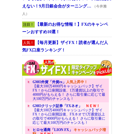
えない！9月日銀会合がターニング…
（今井雅
人）
【最新のお得な情報！】FXのキャンペ
注目！
ーンおすすめ10選！
【毎月更新】ザイFX！読者が選んだ人
人気！
気FX口座ランキング！
GMO外貨「外貨ex」
人気上昇中！
【最大100万4000円キャッシュバック】ザイ
FX！から口座開設後、1万通貨以上の取引で
4000円がもらえる！ さらに取引量に応じて最
大100万円のチャンスも！
GMOクリック証券「FXネオ」
ＮＥＷ！
【最大100万4000円キャッシュバック】ザイ
FX！から口座開設後、FXネオで1万通貨以上
の取引で4000円がもらえる！ さらに取引量に
応じて最大100万円のチャンスも！
ヒロセ通商「LION FX」
キャッシュバック増
額
ＮＥＷ！