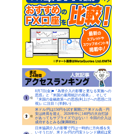
8月7日(金)■『為替介入の影響と更なる実施への
思惑』と『米国の雇用統計の発表』、そして
『米国の金融政策への思惑(利上げへの思惑に注
視)』に注目！(羊飼い)
米ドル/円は150円を試す展開に!? 米ドル高・円
安は終焉を迎え、2026年中に140円の大台打診
があってもサプライズではない！ 今回の介入は
成功するとみる(陳満咲杜)
日米協調介入の影響で円は一時的に方向感を失
いそうだが、米ドル/円の円安トレンド継続は変