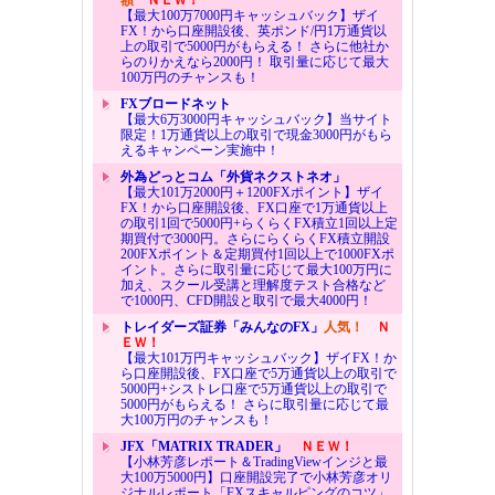
【最大100万7000円キャッシュバック】ザイ
FX！から口座開設後、英ポンド/円1万通貨以
上の取引で5000円がもらえる！ さらに他社か
らのりかえなら2000円！ 取引量に応じて最大
100万円のチャンスも！
FXブロードネット
【最大6万3000円キャッシュバック】当サイト
限定！1万通貨以上の取引で現金3000円がもら
えるキャンペーン実施中！
外為どっとコム「外貨ネクストネオ」
【最大101万2000円＋1200FXポイント】ザイ
FX！から口座開設後、FX口座で1万通貨以上
の取引1回で5000円+らくらくFX積立1回以上定
期買付で3000円。さらにらくらくFX積立開設
200FXポイント＆定期買付1回以上で1000FXポ
イント。さらに取引量に応じて最大100万円に
加え、スクール受講と理解度テスト合格など
で1000円、CFD開設と取引で最大4000円！
トレイダーズ証券「みんなのFX」
人気！
Ｎ
ＥＷ！
【最大101万円キャッシュバック】ザイFX！か
ら口座開設後、FX口座で5万通貨以上の取引で
5000円+シストレ口座で5万通貨以上の取引で
5000円がもらえる！ さらに取引量に応じて最
大100万円のチャンスも！
JFX「MATRIX TRADER」
ＮＥＷ！
【小林芳彦レポート＆TradingViewインジと最
大100万5000円】口座開設完了で小林芳彦オリ
ジナルレポート「FXスキャルピングのコツ」