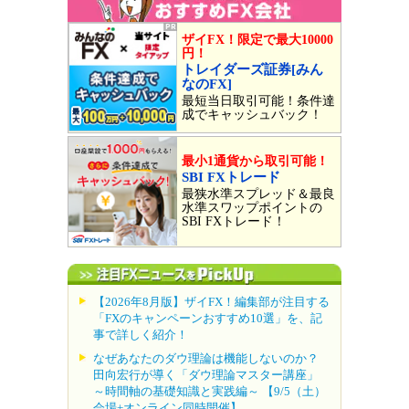
ザイFX！限定で最大10000
円！
トレイダーズ証券[みん
なのFX]
最短当日取引可能！条件達
成でキャッシュバック！
最小1通貨から取引可能！
SBI FXトレード
最狭水準スプレッド＆最良
水準スワップポイントの
SBI FXトレード！
【2026年8月版】ザイFX！編集部が注目する
「FXのキャンペーンおすすめ10選」を、記
事で詳しく紹介！
なぜあなたのダウ理論は機能しないのか？
田向宏行が導く「ダウ理論マスター講座」
～時間軸の基礎知識と実践編～ 【9/5（土）
会場+オンライン同時開催】