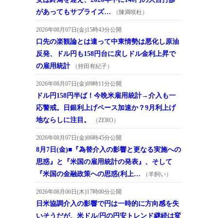
があってもサプライズ…
（陳満咲杜）
2026年08月07日(金)15時43分公開
口先の楽観論とは違って中東情勢は悪化し原油
反発、ドル円も158円台に戻しドル金利上昇で
の雇用統計
（持田有紀子）
2026年08月07日(金)09時11分公開
ドル円158円半ば！今晩米雇用統計→介入も一
応警戒。日銀利上げペース加速か？9月利上げ
地ならしに注目。
（ZERO）
2026年08月07日(金)06時45分公開
8月7日(金)■『為替介入の影響と更なる実施への
思惑』と『米国の雇用統計の発表』、そして
『米国の金融政策への思惑(利上…
（羊飼い）
2026年08月06日(木)17時00分公開
日米協調介入の影響で円は一時的に方向感を失
いそうだが、米ドル/円の円安トレンド継続は変