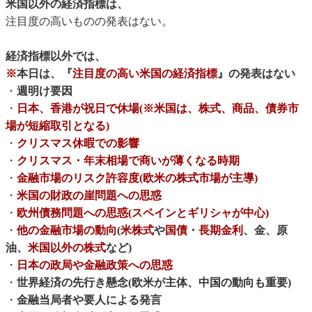
米国以外の経済指標は、
注目度の高いものの発表はない。
経済指標以外では、
※
本日は、『
注目度の高い米国の経済指標
』の発表はない
・
週明け要因
・
日本、香港が祝日で休場(※米国は、株式、商品、債券市
場が短縮取引となる)
・
クリスマス休暇での影響
・
クリスマス・年末相場で商いが薄くなる時期
・
金融市場のリスク許容度(欧米の株式市場が主導)
・
米国の財政の崖問題への思惑
・
欧州債務問題への思惑(スペインとギリシャが中心)
・
他の金融市場の動向
(
米株式
や
国債
・
長期金利
、金、原
油、
米国以外の株式
など)
・
日本の政局や金融政策への思惑
・
世界経済の先行き懸念(欧米が主体、中国の動向も重要)
・
金融当局者や要人による発言