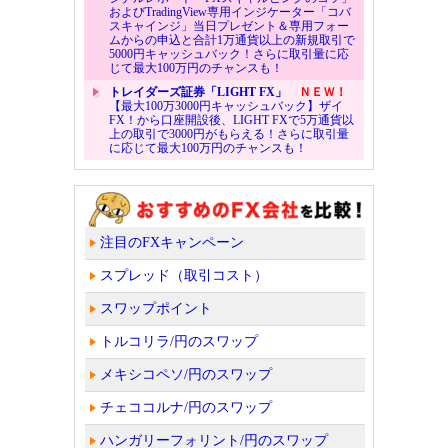
およびTradingView専用インジケーター「コバ
スキャインジ」当日プレゼント＆専用フォー
ムからの申込と合計1万通貨以上の新規取引で
5000円キャッシュバック！さらに取引量に応
じて最大100万円のチャンスも！
トレイダーズ証券「LIGHT FX」
ＮＥＷ！
【最大100万3000円キャッシュバック】ザイ
FX！から口座開設後、LIGHT FXで5万通貨以
上の取引で3000円がもらえる！さらに取引量
に応じて最大100万円のチャンスも！
注目のFXキャンペーン
スプレッド（取引コスト）
スワップポイント
トルコリラ/円のスワップ
メキシコペソ/円のスワップ
チェココルナ/円のスワップ
ハンガリーフォリント/円のスワップ