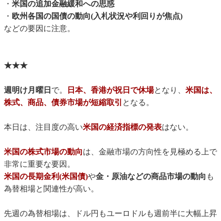
・
米国の追加金融緩和への思惑
・
欧州各国の国債の動向(入札状況や利回りが焦点)
などの要因に注意。
★★★
週明け月曜日
で。
日本、香港が祝日で休場
となり、
米国は、
株式、商品、債券市場が短縮取引
となる。
本日は、注目度の高い
米国の経済指標の発表
はない。
米国の株式市場の動向
は、金融市場の方向性を見極める上で
非常に重要な要因。
米国の長期金利(米国債)
や
金・原油などの商品市場の動向
も
為替相場と関連性が高い。
先週の為替相場は、ドル円もユーロドルも週前半に大幅上昇