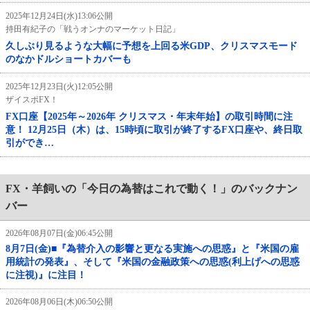
2025年12月24日(水)13:06公開
持田有紀子の「戦うオンナのマーケット日記」
久しぶり見るような大幅に予想を上回る米GDP、クリスマスモード
のなかドルショートカバーも
2025年12月23日(火)12:05公開
ザイスポFX！
FX口座【2025年～2026年 クリスマス・年末年始】の取引時間に注
意！ 12月25日（木）は、15時頃に取引が終了するFX口座や、終日取
引ができ…
FX・羊飼いの「今日の為替はこれで動く！」のバックナン
バー
2026年08月07日(金)06:45公開
8月7日(金)■『為替介入の影響と更なる実施への思惑』と『米国の雇
用統計の発表』、そして『米国の金融政策への思惑(利上げへの思惑
に注視)』に注目！
2026年08月06日(木)06:50公開