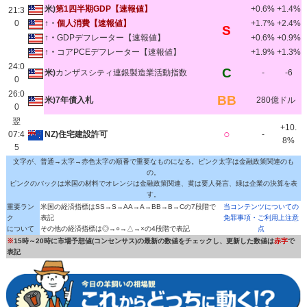
米)
第1四半期GDP【速報値】
+0.6%
+1.4%
21:3
0
↑・
個人消費【速報値】
+1.7%
+2.4%
S
↑・
GDPデフレーター【速報値】
+0.6%
+0.9%
↑・
コアPCEデフレーター【速報値】
+1.9%
+1.3%
24:0
C
米)
カンザスシティ連銀製造業活動指数
-
-6
0
26:0
BB
米)7年債入札
280億ドル
0
翌
+10.
○
07:4
NZ)住宅建設許可
-
8%
5
文字が、普通→太字→赤色太字の順番で重要なものになる。ピンク太字は金融政策関連のも
の。
ピンクのバックは米国の材料でオレンジは金融政策関連、黄は要人発言、緑は企業の決算を表
す。
重要ラン
米国の経済指標はSS→S→AA→A→BB→B→Cの7段階で
当コンテンツについての
ク
表記
免罪事項・ご利用上注意
について
その他の経済指標は◎→○→△→×の4段階で表記
点
※
15時～20時に市場予想値(コンセンサス)の最新の数値をチェックし、更新した数値は
赤字
で
表記