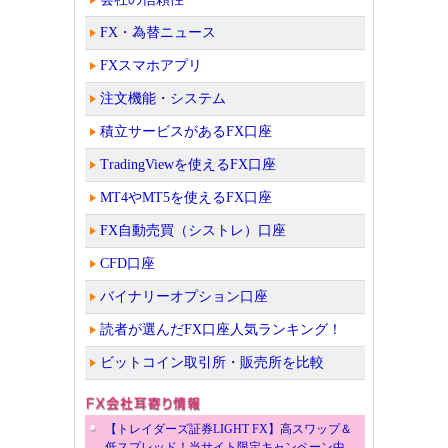
FX・為替ニュース
FXスマホアプリ
注文機能・システム
積立サービスがあるFX口座
TradingViewを使えるFX口座
MT4やMT5を使えるFX口座
FX自動売買（シストレ）口座
CFD口座
バイナリーオプション口座
読者が選んだFX口座人気ランキング！
ビットコイン取引所・販売所を比較
【トレイダーズ証券LIGHT FX】高スワップ＆
低スプレッド！当サイト限定キャンペーン中