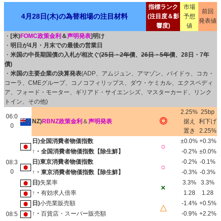
指標ランク
市場
前回
4月28日(木)の為替相場の注目材料
(注目度＆影
予想
発表値
響度)
値
・
[米)
FOMC政策金利
＆
声明発表
]明け
・
明日が4月・月末での最後の営業日
・
米国の中長期国債の入札が相次ぐ(
25日・2年債
、
26日・5年債
、28日・7年
債)
・
米国の主要企業の決算発表
(ADP、アムジュン、アマゾン、バイドゥ、コカ・
コーラ、CMEグループ、コノコフィリップス、ダウ・ケミカル、エクスペディ
ア、フォード・モーター、ギリアド・サイエンシズ、マスターカード、リンク
トイン、その他)
2.25%
25bp
06:0
◎
NZ)
RBNZ政策金利
＆
声明発表
据え
利下げ
0
置き
2.25%
日)全国消費者物価指数
±0.0%
+0.3%
○
↑・全国消費者物価指数【除生鮮】
-0.2%
±0.0%
日)東京消費者物価指数
-0.2%
-0.1%
08:3
○
0
↑・東京消費者物価指数【除生鮮】
-0.3%
-0.3%
日)
失業率
3.3%
3.3%
×
↑・
有効求人倍率
1.28
1.28
日)
小売業販売額
-1.4%
+0.5%
△
↑・
百貨店・スーパー販売額
-0.9%
+2.2%
08:5