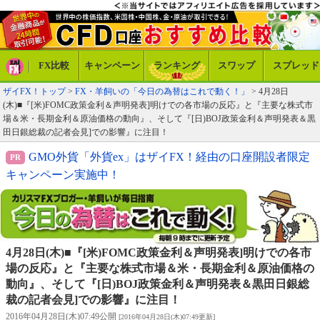
FX比較
キャンペーン
ランキング
スワップ
スプレッド
ザイFX！トップ
>
FX・羊飼いの「今日の為替はこれで動く！」
> 4月28日
(木)■『[米)FOMC政策金利＆声明発表]明けでの各市場の反応』と『主要な株式市
場＆米・長期金利＆原油価格の動向』、そして『[日)BOJ政策金利＆声明発表＆黒
田日銀総裁の記者会見]での影響』に注目！
GMO外貨「外貨ex」はザイFX！経由の口座開設者限定
キャンペーン実施中！
4月28日(木)■『[米)FOMC政策金利＆声明発表]明けでの各市
場の反応』と『主要な株式市場＆米・長期金利＆原油価格の
動向』、そして『[日)BOJ政策金利＆声明発表＆黒田日銀総
裁の記者会見]での影響』に注目！
2016年04月28日(木)07:49公開
[2016年04月28日(木)07:49更新]