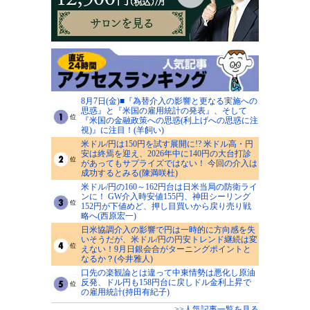
8月7日(金)■『為替介入の影響と更なる実施への
思惑』と『米国の雇用統計の発表』、そして
『米国の金融政策への思惑(利上げへの思惑に注
視)』に注目！(羊飼い)
米ドル/円は150円を試す展開に!? 米ドル高・円
安は終焉を迎え、2026年中に140円の大台打診
があってもサプライズではない！ 今回の介入は
成功するとみる(陳満咲杜)
米ドル/円の160～162円台は日米当局の防衛ライ
ンに！ GW介入時安値155円、神田シーリング
152円が下値めど、押し目買いから戻り売り戦
略へ(西原宏一)
日米協調介入の影響で円は一時的に方向感を失
いそうだが、米ドル/円の円安トレンド継続は変
えない！9月日銀会合がターニングポイントと
なるか？(今井雅人)
口先の楽観論とは違って中東情勢は悪化し原油
反発、ドル円も158円台に戻しドル金利上昇で
の雇用統計(持田有紀子)
>>人気記事一覧を見る