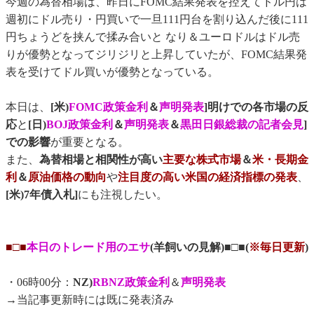
今週の為替相場は、昨日にFOMC結果発表を控えてドル円は
週初にドル売り・円買いで一旦111円台を割り込んだ後に111
円ちょうどを挟んで揉み合いと なり＆ユーロドルはドル売
りが優勢となってジリジリと上昇していたが、FOMC結果発
表を受けてドル買いが優勢となっている。
本日は、
[米)
FOMC政策金利
＆
声明発表
]明けでの各市場の反
応
と
[日)
BOJ政策金利
＆
声明発表
＆
黒田日銀総裁の記者会見
]
での影響
が重要となる。
また、
為替相場と相関性が高い
主要な株式市場
＆
米・長期金
利
＆
原油価格の動向
や
注目度の高い米国の経済指標の発表
、
[米)7年債入札]
にも注視したい。
■□■
本日のトレード用のエサ
(羊飼いの見解)■□■(
※毎日更新
)
・06時00分：
NZ)
RBNZ政策金利
＆
声明発表
→当記事更新時には既に発表済み