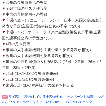
▼
欧州の金融政策への思惑
▼
金融市場のリスク許容度
▼
中国の景気動向への思惑
▼
今週(4/25～)→ニュージーランド、日本、米国の金融政策
発表が予定(主要国の議事録公表の予定はない)
▼
来週(5/2～)→オーストラリアの金融政策発表が予定(主要
国の議事録公表の予定はない)
▼
4月の月末要因
▼
米国の大手金融機関や主要企業の決算発表が相次ぐ
▼
欧州の大手金融機関の決算発表が相次ぐ
▼
米国の中長期国債の入札が相次ぐ(25日・2年債、26日・5
年債、28日・7年債)
▼
27日に[米)FOMC金融政策発表]
▼
28日に[日)BOJ金融政策発表]
▼
来週(6日)に[米)雇用統計]の発表を控える
ザイFX！で紹介している全FX会社のキャンペーンを掲載！ 今ど
んなFXキャンペーンをやっているのか、こちらからチェック！