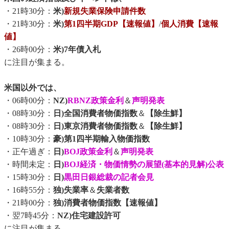
・21時30分：
米)
新規失業保険申請件数
・21時30分：
米)
第1四半期GDP【速報値】
/
個人消費【速報
値】
・26時00分：
米)7年債入札
に注目が集まる。
米国以外では、
・06時00分：
NZ)
RBNZ政策金利
＆
声明発表
・08時30分：
日)全国消費者物価指数
＆
【除生鮮】
・08時30分：
日)東京消費者物価指数
＆
【除生鮮】
・10時30分：
豪)第1四半期輸入物価指数
・正午過ぎ：
日)
BOJ政策金利
＆
声明発表
・時間未定：
日)
BOJ経済・物価情勢の展望(基本的見解)公表
・15時30分：
日)
黒田日銀総裁の記者会見
・16時55分：
独)失業率
＆
失業者数
・21時00分：
独)消費者物価指数【速報値】
・翌7時45分：
NZ)住宅建設許可
に注目が集まる。