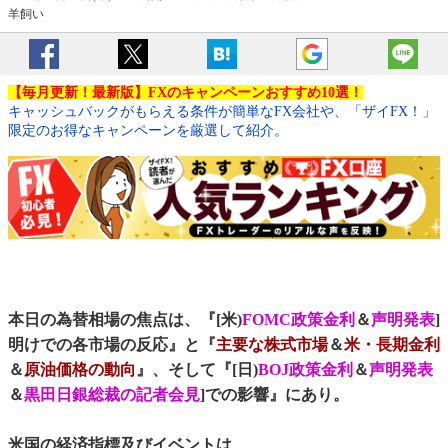
羊飼い
【毎月更新！最新版】FXのキャンペーンおすすめ10選！
キャッシュバックがもらえる条件が簡単なFX会社や、「ザイFX！」
限定のお得なキャンペーンを厳選して紹介。
本日の為替相場の焦点は、『[米)
FOMC政策金利
＆
声明発表
]
明けでの各市場の反応』と『
主要な株式市場
＆
米・長期金利
＆
原油価格の動向
』、そして『[日)
BOJ政策金利
＆
声明発表
＆
黒田日銀総裁の記者会見
]での影響』にあり。
米国の経済指標及びイベントは、