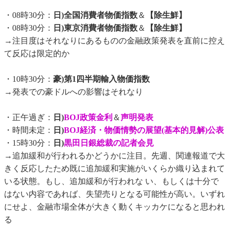
・08時30分：
日)全国消費者物価指数
＆
【除生鮮】
・08時30分：
日)東京消費者物価指数
＆
【除生鮮】
→注目度はそれなりにあるものの金融政策発表を直前に控え
て反応は限定的か
・10時30分：
豪)第1四半期輸入物価指数
→発表での豪ドルへの影響はそれなり
・正午過ぎ：
日)
BOJ政策金利
＆
声明発表
・時間未定：
日)
BOJ経済・物価情勢の展望(基本的見解)公表
・15時30分：
日)
黒田日銀総裁の記者会見
→追加緩和が行われるかどうかに注目。先週、関連報道で大
きく反応したため既に追加緩和実施がいくらか織り込まれて
いる状態。もし、追加緩和が行われな い、もしくは十分で
はない内容であれば、失望売りとなる可能性が高い。いずれ
にせよ、金融市場全体が大きく動くキッカケになると思われ
る