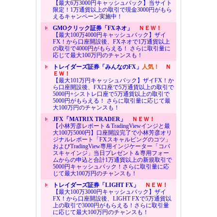
【最大6万3000円キャッシュバック】当サイト
限定！1万通貨以上の取引で現金3000円がもら
えるキャンペーン実施中！
GMOクリック証券「FXネオ」
ＮＥＷ！
【最大100万4000円キャッシュバック】ザイ
FX！から口座開設後、FXネオで1万通貨以上
の取引で4000円がもらえる！ さらに取引量に
応じて最大100万円のチャンスも！
トレイダーズ証券「みんなのFX」
人気！
Ｎ
ＥＷ！
【最大101万円キャッシュバック】ザイFX！か
ら口座開設後、FX口座で5万通貨以上の取引で
5000円+シストレ口座で5万通貨以上の取引で
5000円がもらえる！ さらに取引量に応じて最
大100万円のチャンスも！
JFX「MATRIX TRADER」
ＮＥＷ！
【小林芳彦レポート＆TradingViewインジと最
大100万5000円】口座開設完了で小林芳彦オリ
ジナルレポート「FXスキャルピングのコツ」
およびTradingView専用インジケーター「コバ
スキャインジ」当日プレゼント＆専用フォー
ムからの申込と合計1万通貨以上の新規取引で
5000円キャッシュバック！さらに取引量に応
じて最大100万円のチャンスも！
トレイダーズ証券「LIGHT FX」
ＮＥＷ！
【最大100万3000円キャッシュバック】ザイ
FX！から口座開設後、LIGHT FXで5万通貨以
上の取引で3000円がもらえる！さらに取引量
に応じて最大100万円のチャンスも！