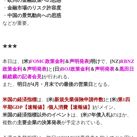
・
欧州の金融政策への思惑
・
金融市場のリスク許容度
・
中国の景気動向への思惑
などが重要。
★★★
本日は、
[米)
FOMC政策金利
＆
声明発表
]明け
で、
[NZ)
RBNZ
政策金利
＆
声明発表
]
と
[日)
BOJ政策金利
＆
声明発表
＆
黒田日
銀総裁の記者会見
]
が行われる。
また、
明日が4月・月末での最後の営業日
となる。
米国の経済指標
は、
[米)
新規失業保険申請件数
]
と
[米)
第1四
半期GDP【速報値】
/
個人消費【速報値】
]
がメイン。
米国の経済指標以外のイベント
は、
[米)7年債入札]
のほか、
複数の
主要企業の決算発表
が予定されている。