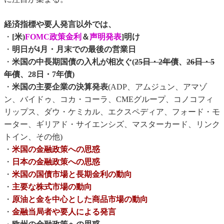
経済指標や要人発言以外では、
・
[米)
FOMC政策金利
＆
声明発表
]明け
・
明日が4月・月末での最後の営業日
・
米国の中長期国債の入札が相次ぐ(
25日・2年債
、
26日・5
年債
、28日・7年債)
・
米国の主要企業の決算発表
(ADP、アムジュン、アマゾ
ン、バイドゥ、コカ・コーラ、CMEグループ、コノコフィ
リップス、ダウ・ケミカル、エクスペディア、フォード・モ
ーター、ギリアド・サイエンシズ、マスターカード、リンク
トイン、その他)
・
米国の金融政策への思惑
・
日本の金融政策への思惑
・
米国の国債市場と長期金利の動向
・
主要な株式市場の動向
・
原油と金を中心とした商品市場の動向
・
金融当局者や要人による発言