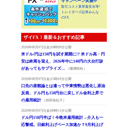
キャンペーン実施中
取引コスト業界最安水準!
トレイダーズ証券みんな
のFX
ザイFX！最新＆おすすめ記事
2026年08月07日(金)18時09分公開
米ドル/円は150円を試す展開に!? 米ドル高・円
安は終焉を迎え、2026年中に140円の大台打診
があってもサプライズ…
（陳満咲杜）
2026年08月07日(金)15時43分公開
口先の楽観論とは違って中東情勢は悪化し原油
反発、ドル円も158円台に戻しドル金利上昇で
の雇用統計
（持田有紀子）
2026年08月07日(金)09時11分公開
ドル円158円半ば！今晩米雇用統計→介入も一
応警戒。日銀利上げペース加速か？9月利上げ