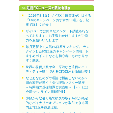
【2026年8月版】ザイFX！編集部が注目する
「FXのキャンペーンおすすめ10選」を、記
事で詳しく紹介！
ザイFX！では簡単なアンケート調査を行な
っております。お手数おかけしますがご協
力をお願いいたします！
毎月更新中！人気FX口座ランキング。 ラン
クインしたFX口座のキャンペーン情報、お
すすめポイントなどを初心者にもわかりや
すく解説。
世界の株価指数や金、原油など注目のコモ
ディティを取引できるCFD口座を徹底比較！
なぜあなたのダウ理論は機能しないのか？
田向宏行が導く「ダウ理論マスター講座」
～時間軸の基礎知識と実践編～ 【9/5（土）
会場+オンライン同時開催】
少額から取引可能で損失や取引時間が限定
的なバイナリーオプションが取引できる国
内全7口座を徹底比較。