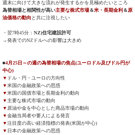
週末に向けて大きな流れが発生するかを見極めたいところ
為替相場と相関性が高い
主要な株式市場
＆
米・長期金利
＆
原
油価格の動向
と共に注視したい
・翌7時45分：
NZ)住宅建設許可
→発表でのNZドルへの影響は大きめ
■
4月25日～の週の為替相場の焦点(ユーロドル及びドル円が
中心)
▼
ドル・円・ユーロの方向性
▼
米国の金融政策への思惑
▼
米国の国債市場と長期金利の動向
▼
主要な株式市場の動向
▼
原油や金を中心とした商品市場の動向
▼
金融当局者や要人による発言
▼
注目度の高い経済指標の発表(米国が中心)
▼
日本の金融政策への思惑