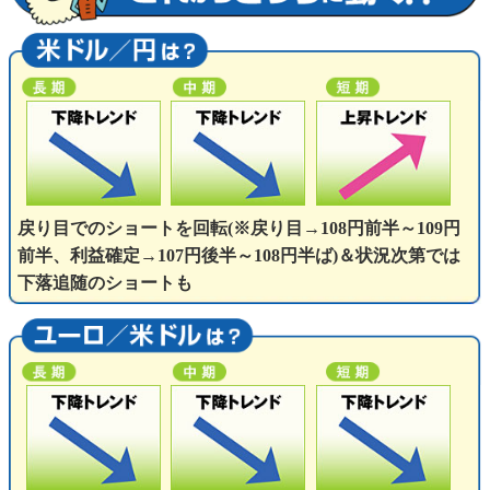
戻り目でのショートを回転(※戻り目→108円前半～109円
前半、利益確定→107円後半～108円半ば)＆状況次第では
下落追随のショートも