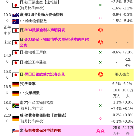
0
+2.8%
-5.2%
日)
鉱工業生産【速報値】
×
[前月比/前年比]
-1.6%
-1.2%
豪)第1四半期輸入物価指数
-0.9%
-0.3%
10:3
○
0
↑・
輸出物価指数
-1.5%
-5.4%
正午
◎
日)
BOJ政策金利
＆
声明発表
-
-
すぎ
日)
BOJ経済・物価情勢の展望(基本的見解)
◎
未定
-
-
公表
×
日)
住宅着工戸数
-0.6%
+7.8%
14:0
-12.
0
×
日)
建設工事受注
-
4%
15:3
◎
日)
黒田日銀総裁の記者会見
要人発言
0
独)失業率
6.2%
6.2%
16:5
○
±0.0
±0.0万
5
↑・失業者数
万人
人
+1.1%
+0.8%
18:3
南ア)
生産者物価指数
×
0
[前月比/前年比]
+7.4%
+8.1%
-0.2%
+0.8%
21:0
独)消費者物価指数【速報値】
○
0
[前月比/前年比]
+0.1%
+0.3%
25.9
24.7万
AA
米)
新規失業保険申請件数
万件
件