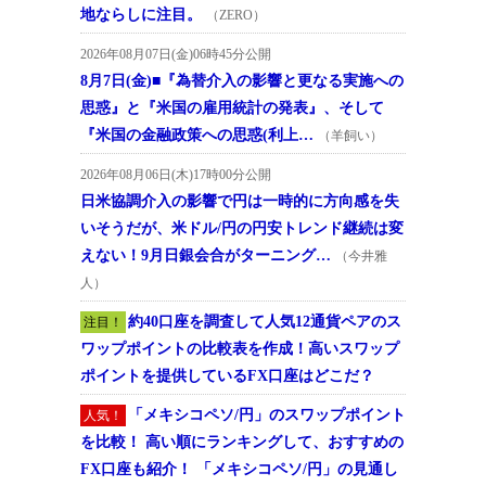
地ならしに注目。
（ZERO）
2026年08月07日(金)06時45分公開
8月7日(金)■『為替介入の影響と更なる実施への
思惑』と『米国の雇用統計の発表』、そして
『米国の金融政策への思惑(利上…
（羊飼い）
2026年08月06日(木)17時00分公開
日米協調介入の影響で円は一時的に方向感を失
いそうだが、米ドル/円の円安トレンド継続は変
えない！9月日銀会合がターニング…
（今井雅
人）
約40口座を調査して人気12通貨ペアのス
注目！
ワップポイントの比較表を作成！高いスワップ
ポイントを提供しているFX口座はどこだ？
「メキシコペソ/円」のスワップポイント
人気！
を比較！ 高い順にランキングして、おすすめの
FX口座も紹介！ 「メキシコペソ/円」の見通し