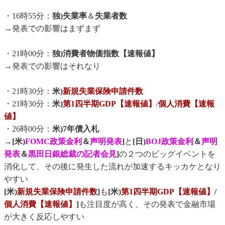
・16時55分：
独)失業率
＆
失業者数
→発表での影響はまずまず
・21時00分：
独)消費者物価指数【速報値】
→発表での影響はそれなり
・21時30分：
米)
新規失業保険申請件数
・21時30分：
米)
第1四半期GDP【速報値】
/
個人消費【速報
値】
・26時00分：
米)7年債入札
→
[米)
FOMC政策金利
＆
声明発表
]
と
[日)
BOJ政策金利
＆
声明
発表
＆
黒田日銀総裁の記者会見
]
の２つのビッグイベントを
消化して、その後に発生した流れが加速するキッカケとなり
やすい
[米)
新規失業保険申請件数
]
も
[米)
第1四半期GDP【速報値】
/
個人消費【速報値】
]
も注目度が高く、その発表で金融市場
が大きく反応しやすい