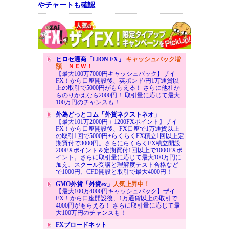
やチャートも確認
ヒロセ通商「LION FX」
キャッシュバック増
額
ＮＥＷ！
【最大100万7000円キャッシュバック】ザイ
FX！から口座開設後、英ポンド/円1万通貨以
上の取引で5000円がもらえる！ さらに他社か
らのりかえなら2000円！ 取引量に応じて最大
100万円のチャンスも！
外為どっとコム「外貨ネクストネオ」
【最大101万2000円＋1200FXポイント】ザイ
FX！から口座開設後、FX口座で1万通貨以上
の取引1回で5000円+らくらくFX積立1回以上定
期買付で3000円。さらにらくらくFX積立開設
200FXポイント＆定期買付1回以上で1000FXポ
イント。さらに取引量に応じて最大100万円に
加え、スクール受講と理解度テスト合格など
で1000円、CFD開設と取引で最大4000円！
GMO外貨「外貨ex」
人気上昇中！
【最大100万4000円キャッシュバック】ザイ
FX！から口座開設後、1万通貨以上の取引で
4000円がもらえる！ さらに取引量に応じて最
大100万円のチャンスも！
FXブロードネット