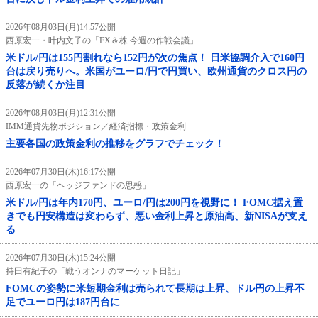
2026年08月03日(月)14:57公開
西原宏一・叶内文子の「FX＆株 今週の作戦会議」
米ドル/円は155円割れなら152円が次の焦点！ 日米協調介入で160円
台は戻り売りへ。米国がユーロ/円で円買い、欧州通貨のクロス円の
反落が続くか注目
2026年08月03日(月)12:31公開
IMM通貨先物ポジション／経済指標・政策金利
主要各国の政策金利の推移をグラフでチェック！
2026年07月30日(木)16:17公開
西原宏一の「ヘッジファンドの思惑」
米ドル/円は年内170円、ユーロ/円は200円を視野に！ FOMC据え置
きでも円安構造は変わらず、悪い金利上昇と原油高、新NISAが支え
る
2026年07月30日(木)15:24公開
持田有紀子の「戦うオンナのマーケット日記」
FOMCの姿勢に米短期金利は売られて長期は上昇、ドル円の上昇不
足でユーロ円は187円台に