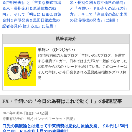
＆声明発表]』と『主要な株式市場
米・長期金利＆原油価格の動向』
＆米・長期金利＆原油価格の動
と『円買い・ドル売りの流れの行
向』、そして『明日に[日)BOJ政策
方』、そして『注目度の高い米国
金利＆声明発表＆黒田日銀総裁の
の経済指標の発表』に注目！
記者会見]を控える点』に注目！
執筆者紹介
羊飼い （ひつじかい）
FX情報満載の人気ブログ「羊飼いのFXブログ」を運営
する凄腕ブロガー。日本ではまだFXが一般的でなかった
2001年からFXのトレードを続けている。このコーナーは
そんな羊飼いが今日発表される重要経済指標をズバリ解
説！
FX・羊飼いの「今日の為替はこれで動く！」の関連記事
2026年08月07日(金)15:43公開
持田有紀子の「戦うオンナのマーケット日記」
口先の楽観論とは違って中東情勢は悪化し原油反発、ドル円も158円
台に戻しドル金利上昇での雇用統計