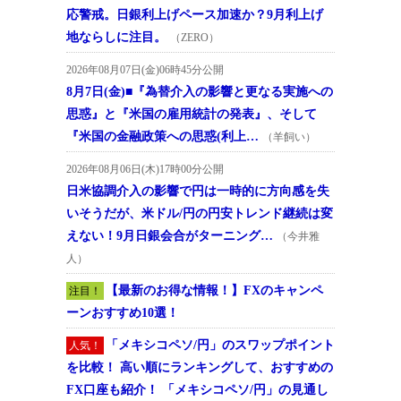
応警戒。日銀利上げペース加速か？9月利上げ
地ならしに注目。
（ZERO）
2026年08月07日(金)06時45分公開
8月7日(金)■『為替介入の影響と更なる実施への
思惑』と『米国の雇用統計の発表』、そして
『米国の金融政策への思惑(利上…
（羊飼い）
2026年08月06日(木)17時00分公開
日米協調介入の影響で円は一時的に方向感を失
いそうだが、米ドル/円の円安トレンド継続は変
えない！9月日銀会合がターニング…
（今井雅
人）
【最新のお得な情報！】FXのキャンペ
注目！
ーンおすすめ10選！
「メキシコペソ/円」のスワップポイント
人気！
を比較！ 高い順にランキングして、おすすめの
FX口座も紹介！ 「メキシコペソ/円」の見通し