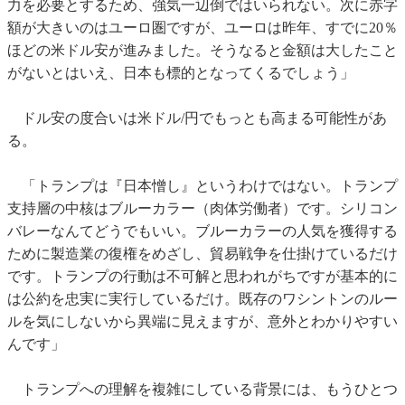
力を必要とするため、強気一辺倒ではいられない。次に赤字
額が大きいのはユーロ圏ですが、ユーロは昨年、すでに20％
ほどの米ドル安が進みました。そうなると金額は大したこと
がないとはいえ、日本も標的となってくるでしょう」
ドル安の度合いは米ドル/円でもっとも高まる可能性があ
る。
「トランプは『日本憎し』というわけではない。トランプ
支持層の中核はブルーカラー（肉体労働者）です。シリコン
バレーなんてどうでもいい。ブルーカラーの人気を獲得する
ために製造業の復権をめざし、貿易戦争を仕掛けているだけ
です。トランプの行動は不可解と思われがちですが基本的に
は公約を忠実に実行しているだけ。既存のワシントンのルー
ルを気にしないから異端に見えますが、意外とわかりやすい
んです」
トランプへの理解を複雑にしている背景には、もうひとつ